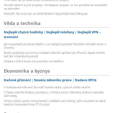
Domácí zázemí a jiné projekty. Verstappen popsal, co mu pomáhá se soustředit
na závodění
MotoGP: Na úvod byl ve Velké Británii nejrychlejší Alex Márquez
Věda a technika
Nejlepší chytré hodinky
Nejlepší telefony
Nejlepší VPN –
srovnání
Jak na počítači používat Netflix v co nejlepší podobě? Rozlišení 4K běží nově i v
Chromu
Rusko požaduje povinnou instalaci státních aplikací do iPhonů. Apple odmítl,
teď čelí miliardové pokutě
Ukázka z GTA 6 bude mít premiéru na Netflixu
Ekonomika a byznys
Daňové přiznání
Novela zákoníku práce
Nadace EPCG
V bratislavské rafinerii Slovnaft hořela nádrž, výbuch otřásl okolím
V Česku otevřel třicátou prodejnu, v Polsku končí. Německý diskont nezvládl
obří ztráty
Finvox roste v počtu konzultantů i službách pro klienty. Jeho součástí se stává
tradiční moravská firma ST Consult