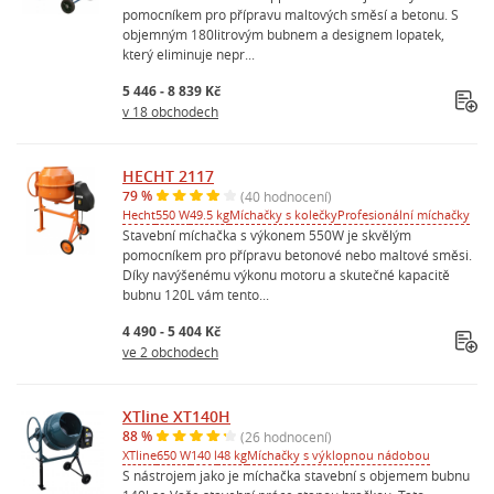
pomocníkem pro přípravu maltových směsí a betonu. S
objemným 180litrovým bubnem a designem lopatek,
který eliminuje nepr...
5 446 - 8 839 Kč
v 18 obchodech
HECHT 2117
79 %
(40 hodnocení)
Hecht
550 W
49.5 kg
Míchačky s kolečky
Profesionální míchačky
Stavební míchačka s výkonem 550W je skvělým
pomocníkem pro přípravu betonové nebo maltové směsi.
Díky navýšenému výkonu motoru a skutečné kapacitě
bubnu 120L vám tento...
4 490 - 5 404 Kč
ve 2 obchodech
XTline XT140H
88 %
(26 hodnocení)
XTline
650 W
140 l
48 kg
Míchačky s výklopnou nádobou
S nástrojem jako je míchačka stavební s objemem bubnu