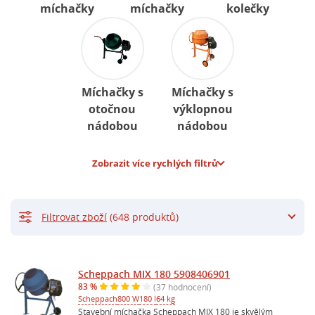
míchačky
míchačky
kolečky
Míchačky s
Míchačky s
otočnou
výklopnou
nádobou
nádobou
Zobrazit více rychlých filtrů
Filtrovat zboží
(648 produktů)
Scheppach MIX 180 5908406901
83 %
(37 hodnocení)
Scheppach
800 W
180 l
64 kg
Stavební míchačka Scheppach MIX 180 je skvělým