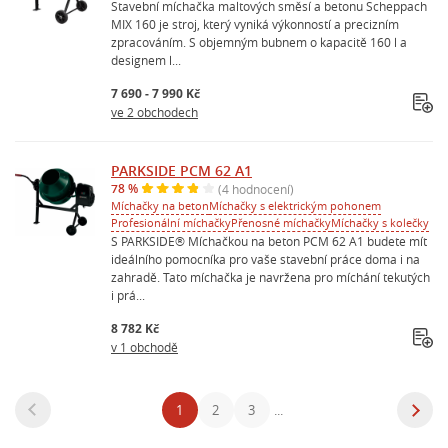
Stavební míchačka maltových směsí a betonu Scheppach
MIX 160 je stroj, který vyniká výkonností a precizním
zpracováním. S objemným bubnem o kapacitě 160 l a
designem l...
7 690 - 7 990 Kč
ve 2 obchodech
PARKSIDE PCM 62 A1
78 %
(4 hodnocení)
Míchačky na beton
Míchačky s elektrickým pohonem
Profesionální míchačky
Přenosné míchačky
Míchačky s kolečky
S PARKSIDE® Míchačkou na beton PCM 62 A1 budete mít
ideálního pomocníka pro vaše stavební práce doma i na
zahradě. Tato míchačka je navržena pro míchání tekutých
i prá...
8 782 Kč
v 1 obchodě
1
2
3
...