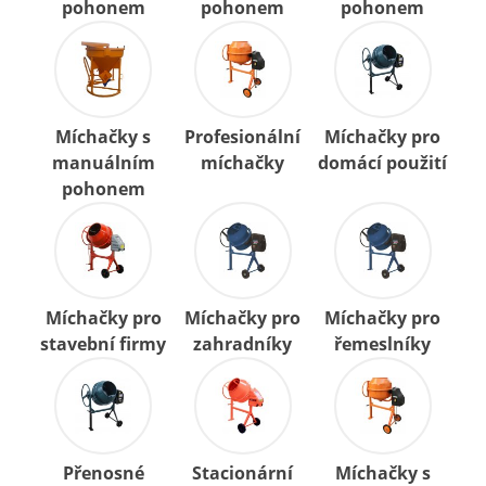
pohonem
pohonem
pohonem
Míchačky s
Profesionální
Míchačky pro
manuálním
míchačky
domácí použití
pohonem
Míchačky pro
Míchačky pro
Míchačky pro
stavební firmy
zahradníky
řemeslníky
Přenosné
Stacionární
Míchačky s