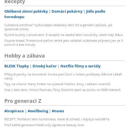
Recepty
Oblíbené zimní polévky
Domácí pekárny
Jídlo podle
horoskopu
Cuketová zmrzlina? Vyzkoušejte nečekaný letní hit a geniální způsob, jak
zpracovat úrodu
Rychlé buchty s broskvemi: 5 receptů na sladké letní moučníky, které mají šťávu
Oopsie bread: Proteinové pečivo lehké jako obláček zvládnete připravit jen ze 3
surovin a bez mouky
Hobby a zábava
BLESK Tlapky
Divoký kačer
Netflix filmy a seriály
Přibývá paniky na dovolené: Vnuka paní Soni v hotelu poštípaly štěnice! Lékaři
varují
Tipy na víkend: Harry Potter na výstavě! Folklor, bitvy i setkání vodníků
Sraz v šest ráno. Vrchol festivalu Tóny Dolomit zazní za úsvitu ve 3000 metrech
Pro generaci Z
#inspirace
#wellbeing
#news
RECEPT: Perfektní letní kombinace, které tě zchladí, i kdybys nechtěl*a
Proč každá generace hledá svůj signature beauty look