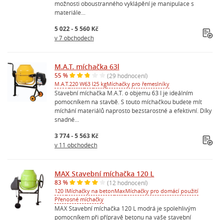
možnosti oboustranného vyklápění je manipulace s
materiále...
5 022 - 5 560 Kč
v 7 obchodech
M.A.T. míchačka 63l
55 %
(29 hodnocení)
M.A.T.
220 W
63 l
25 kg
Míchačky pro řemeslníky
Stavební míchačka M.A.T. o objemu 63 l je ideálním
pomocníkem na stavbě. S touto míchačkou budete mít
míchání materiálů naprosto bezstarostné a efektivní. Díky
snadné...
3 774 - 5 563 Kč
v 11 obchodech
MAX Stavební míchačka 120 L
83 %
(12 hodnocení)
120 l
Míchačky na beton
Max
Míchačky pro domácí použití
Přenosné míchačky
MAX Stavební míchačka 120 L modrá je spolehlivým
pomocníkem při přípravě betonu na vaše stavební