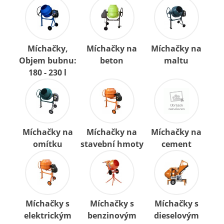
Míchačky,
Míchačky na
Míchačky na
Objem bubnu:
beton
maltu
180 - 230 l
Míchačky na
Míchačky na
Míchačky na
omítku
stavební hmoty
cement
Míchačky s
Míchačky s
Míchačky s
elektrickým
benzinovým
dieselovým