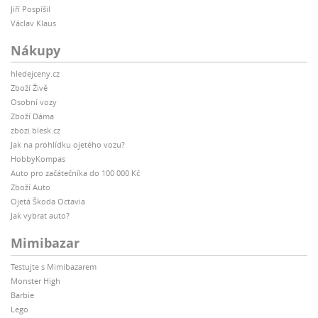
Jiří Pospíšil
Václav Klaus
Nákupy
hledejceny.cz
Zboží Živě
Osobní vozy
Zboží Dáma
zbozi.blesk.cz
Jak na prohlídku ojetého vozu?
HobbyKompas
Auto pro začátečníka do 100 000 Kč
Zboží Auto
Ojetá Škoda Octavia
Jak vybrat auto?
Mimibazar
Testujte s Mimibazarem
Monster High
Barbie
Lego