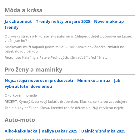
Móda a krása
Jak zhubnout
Trendy nehty pro jaro 2025
Nové make-up
trendy
Obrovský strach o Nikolase (9) s autismem: Chlapec odešel z domova na Letné,
viděli jste ho?
Maskovaní muži napadli Jaromíra Soukupa: Krvavá nakládačka, zmlátili ho
basebalovou pálkou
Retro foto Kateřiny a Petera Pechových: „Smraďoši“ před 16 lety
Pro ženy a maminky
Nejčastější novoroční předsevzetí
Miminko a mráz
Jak
vybírat letní dovolenou
Okurková limonáda
RECEPT: Kynutý švestkový koláč s drobenkou. Klasika, se kterou zabodujete
Tohle nikdy neříkejte! Slova, kterými rodiče dětem ubližují ze všeho nejvíc
Auto-moto
Alko-kalkulačka
Rallye Dakar 2025
Dálniční známka 2025
Příští Audi Q8 se bude držet osvědčeného receptu