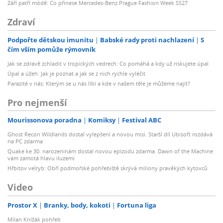
Září patří módě: Co přinese Mercedes-Benz Prague Fashion Week SS27
Zdraví
Podpořte dětskou imunitu
Babské rady proti nachlazení
S
čím vším pomůže rýmovník
Jak se zdravě zchladit v tropických vedrech: Co pomáhá a kdy už riskujete úpal
Úpal a úžeh: Jak je poznat a jak se z nich rychle vyléčit
Parazité v nás: Kterým se u nás líbí a kde v našem těle je můžeme najít?
Pro nejmenší
Mourissonova poradna
Komiksy
Festival ABC
Ghost Recon Wildlands dostal vylepšení a novou misi. Starší díl Ubisoft rozdává
na PC zdarma
Quake ke 30. narozeninám dostal novou epizodu zdarma. Dawn of the Machine
vám zamotá hlavu iluzemi
Hřbitov velryb: Obří podmořské pohřebiště skrývá miliony pravěkých kytovců
Video
Prostor X
Branky, body, kokoti
Fortuna liga
Milan Knížák pohřeb