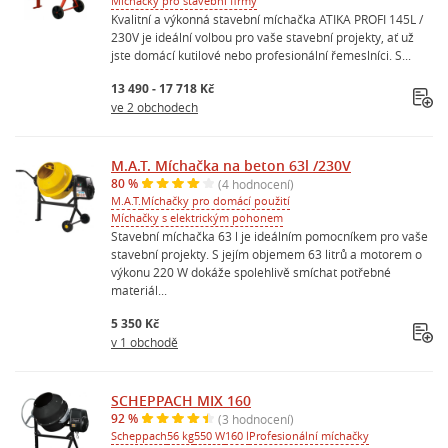
Míchačky pro stavební firmy
Kvalitní a výkonná stavební míchačka ATIKA PROFI 145L /
230V je ideální volbou pro vaše stavební projekty, ať už
jste domácí kutilové nebo profesionální řemeslníci. S...
13 490 - 17 718 Kč
ve 2 obchodech
M.A.T. Míchačka na beton 63l /230V
80 %
(4 hodnocení)
M.A.T.
Míchačky pro domácí použití
Míchačky s elektrickým pohonem
Stavební míchačka 63 l je ideálním pomocníkem pro vaše
stavební projekty. S jejím objemem 63 litrů a motorem o
výkonu 220 W dokáže spolehlivě smíchat potřebné
materiál...
5 350 Kč
v 1 obchodě
SCHEPPACH MIX 160
92 %
(3 hodnocení)
Scheppach
56 kg
550 W
160 l
Profesionální míchačky