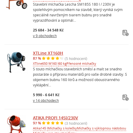
Stavební míchačka Lescha SM185S 180 l / 230V je
spolehlivým pomocníkem na stavbě, který vyniká svým
speciálně navrženým tvarem bubnu pro snadné
vyprazdňování a optimál...
25 684 - 34 548 Kč
v 9 obchodech
XTLine XT160H
87 %
(5 hodnocení)
XTline
650 W
160 l
60 kg
Přenosné míchačky
S touto míchačkou stavebních směsí a malt se snadno
postaráte o přípravu materiálů pro vaše drobné stavby. S
objemem bubnu 160 litrů a možností oboustranného
vyklápění...
5 990 - 6 641 Kč
v 14 obchodech
ATIKA PROFI 145l/230V
97 %
(3 hodnocení)
Atika
145 l
Míchačky s kolečky
Míchačky s výklopnou nádobou