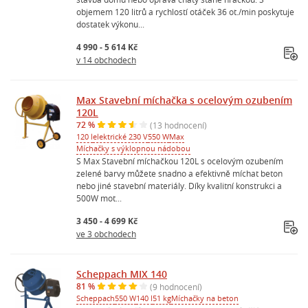
objemem 120 litrů a rychlostí otáček 36 ot./min poskytuje
dostatek výkonu...
4 990 - 5 614 Kč
v 14 obchodech
Max Stavební míchačka s ocelovým ozubením
120L
72 %
(13 hodnocení)
120 l
elektrické 230 V
550 W
Max
Míchačky s výklopnou nádobou
S Max Stavební míchačkou 120L s ocelovým ozubením
zelené barvy můžete snadno a efektivně míchat beton
nebo jiné stavební materiály. Díky kvalitní konstrukci a
500W mot...
3 450 - 4 699 Kč
ve 3 obchodech
Scheppach MIX 140
81 %
(9 hodnocení)
Scheppach
550 W
140 l
51 kg
Míchačky na beton