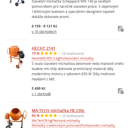
Stavební míchačka Scheppach MIX 140 je skvělým
pomocníkem pro náročné stavební práce. S objemným
140litrovým bubnem a speciálním designem lopatek
dokáže dokonale promí...
6 159 - 8 131 Kč
v 16 obchodech
HECHT 2141
79 %
(9 hodnocení)
Hecht
650 W
51.5 kg
Profesionální míchačky
S touto stavební míchačkou betonové nebo maltové směsi
budete mít vždy dokonale promíchaný materiál díky
modernímu motoru s výkonem 650 W. Díky možnosti
napájení z běž...
5 490 Kč
v 1 obchodě
MA-TECH míchačka FB 230L
84 %
(6 hodnocení)
Ma-Tech
76 kg
Přenosné míchačky
Míchačky s elektrickým pohonem
Profesionální míchačky