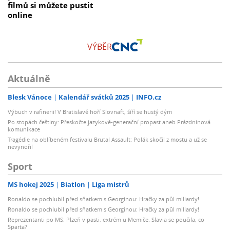
filmů si můžete pustit
online
VÝBĚR
Aktuálně
Blesk Vánoce
Kalendář svátků 2025
INFO.cz
Výbuch v rafinerii! V Bratislavě hoří Slovnaft, šíří se hustý dým
Po stopách češtiny: Přeskočte jazykově-generační propast aneb Prázdninová
komunikace
Tragédie na oblíbeném festivalu Brutal Assault: Polák skočil z mostu a už se
nevynořil
Sport
MS hokej 2025
Biatlon
Liga mistrů
Ronaldo se pochlubil před sňatkem s Georginou: Hračky za půl miliardy!
Ronaldo se pochlubil před sňatkem s Georginou: Hračky za půl miliardy!
Reprezentanti po MS: Plzeň v pasti, extrém u Memiče. Slavia se poučila, co
Sparta?