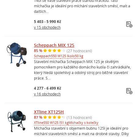
140l se Vaše stavební práce stanou hračkou. Tato
míchačka je ideální pro míchání stavebních směsí, malt a
dalších...
5 403 - 5 990 Kč
v 15 obchodech
Scheppach MIX 125
85 %
(27 hodnocení)
Scheppach
550 W
125 l
kolo
50 kg
Stavební míchačka Scheppach MIX 125 je skvělým
pomocníkem pro každého domácího kutila či zahrádkáře,
který hledá spolehlivý a odolný stroj pro běžné stavební
práce. S...
4 277 - 6 499 Kč
v 16 obchodech
XTline XT125H
87 %
(13 hodnocení)
XTline
550 W
125 l
51 kg
Míchačky s kolečky
Míchačka stavební s objemem bubnu 125l je ideální pro
míchání stavebních směsí a malt na drobné stavby. Díky