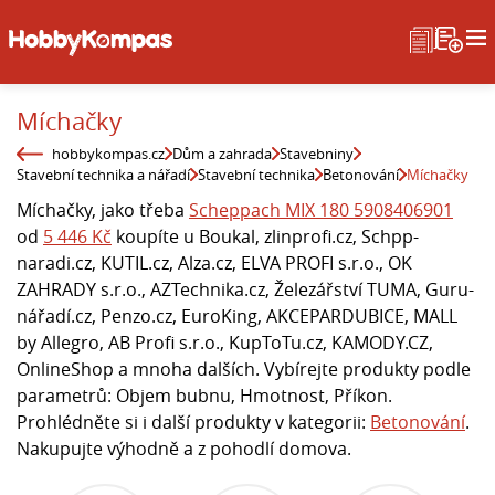
Míchačky
hobbykompas.cz
Dům a zahrada
Stavebniny
Stavební technika a nářadí
Stavební technika
Betonování
Míchačky
Míchačky, jako třeba
Scheppach MIX 180 5908406901
od
5 446 Kč
koupíte u Boukal, zlinprofi.cz, Schpp-
naradi.cz, KUTIL.cz, Alza.cz, ELVA PROFI s.r.o., OK
ZAHRADY s.r.o., AZTechnika.cz, Železářství TUMA, Guru-
nářadí.cz, Penzo.cz, EuroKing, AKCEPARDUBICE, MALL
by Allegro, AB Profi s.r.o., KupToTu.cz, KAMODY.CZ,
OnlineShop a mnoha dalších. Vybírejte produkty podle
parametrů: Objem bubnu, Hmotnost, Příkon.
Prohlédněte si i další produkty v kategorii:
Betonování
.
Nakupujte výhodně a z pohodlí domova.