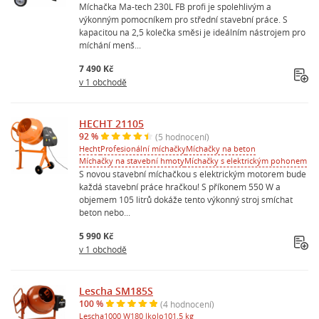
Míchačka Ma-tech 230L FB profi je spolehlivým a
výkonným pomocníkem pro střední stavební práce. S
kapacitou na 2,5 kolečka směsi je ideálním nástrojem pro
míchání menš...
7 490 Kč
v 1 obchodě
HECHT 21105
92 %
(5 hodnocení)
Hecht
Profesionální míchačky
Míchačky na beton
Míchačky na stavební hmoty
Míchačky s elektrickým pohonem
S novou stavební míchačkou s elektrickým motorem bude
každá stavební práce hračkou! S příkonem 550 W a
objemem 105 litrů dokáže tento výkonný stroj smíchat
beton nebo...
5 990 Kč
v 1 obchodě
Lescha SM185S
100 %
(4 hodnocení)
Lescha
1000 W
180 l
kolo
101.5 kg