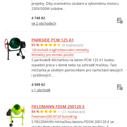
projekty. Díky ocelovému ozubení a výkonnému motoru
230V/500W zvládne...
4 748 Kč
ve 2 obchodech
PARKSIDE PCM 125 A1
93 %
(9 hodnocení)
120 l
kolo
45.4 kg
Profesionální míchačky
Míchačky pro domácí použití
S parkside® Míchačkou na beton PCM 125 A1 budou
stavební práce v domě nebo na zahradě hračkou. Tato
míchačka je skvělým pomocníkem pro namíchání tekutých
i práškových...
4 599 Kč
v 1 obchodě
FIELDMANN FDSM 200120-E
84 %
(11 hodnocení)
Fieldmann
550 W
120 l
kolo
48 kg
S FIELDMANN míchačkou betonu FDSM 200120-E se
stavba domu nebo oprava chaty stane hračkou. S