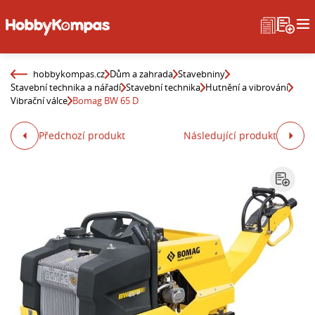
hobbykompas.cz
Dům a zahrada
Stavebniny
Stavební technika a nářadí
Stavební technika
Hutnění a vibrování
Vibrační válce
Bomag BW 65 D
Předchozí produkt
Následující produkt