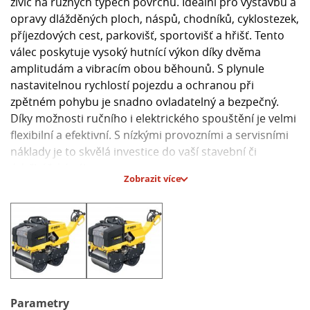
živic na různých typech povrchů. Ideální pro výstavbu a
opravy dlážděných ploch, náspů, chodníků, cyklostezek,
příjezdových cest, parkovišť, sportovišť a hřišť. Tento
válec poskytuje vysoký hutnící výkon díky dvěma
amplitudám a vibracím obou běhounů. S plynule
nastavitelnou rychlostí pojezdu a ochranou při
zpětném pohybu je snadno ovladatelný a bezpečný.
Díky možnosti ručního i elektrického spouštění je velmi
flexibilní a efektivní. S nízkými provozními a servisními
náklady je to skvělá investice do vaší stavební či
údržbářské výbavy.
Zobrazit více
Hlavní parametry:
- Hmotnost: 740 kg
- Pracovní šířka: 650 mm
- Odstředivá síla: 25/13 kN
- Amplituda: 0,50/0,25 mm
- Rychlost pojezdu: 0-5,9 km/h
- Motor: KOHLER KD15-440
Parametry