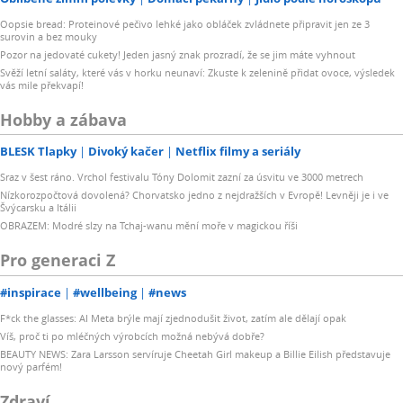
Oopsie bread: Proteinové pečivo lehké jako obláček zvládnete připravit jen ze 3
surovin a bez mouky
Pozor na jedovaté cukety! Jeden jasný znak prozradí, že se jim máte vyhnout
Svěží letní saláty, které vás v horku neunaví: Zkuste k zelenině přidat ovoce, výsledek
vás mile překvapí!
Hobby a zábava
BLESK Tlapky
Divoký kačer
Netflix filmy a seriály
Sraz v šest ráno. Vrchol festivalu Tóny Dolomit zazní za úsvitu ve 3000 metrech
Nízkorozpočtová dovolená? Chorvatsko jedno z nejdražších v Evropě! Levněji je i ve
Švýcarsku a Itálii
OBRAZEM: Modré slzy na Tchaj-wanu mění moře v magickou říši
Pro generaci Z
#inspirace
#wellbeing
#news
F*ck the glasses: AI Meta brýle mají zjednodušit život, zatím ale dělají opak
Víš, proč ti po mléčných výrobcích možná nebývá dobře?
BEAUTY NEWS: Zara Larsson servíruje Cheetah Girl makeup a Billie Eilish představuje
nový parfém!
Zdraví