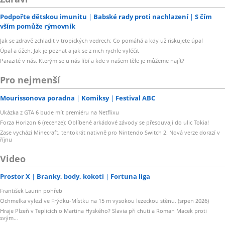
Podpořte dětskou imunitu
Babské rady proti nachlazení
S čím
vším pomůže rýmovník
Jak se zdravě zchladit v tropických vedrech: Co pomáhá a kdy už riskujete úpal
Úpal a úžeh: Jak je poznat a jak se z nich rychle vyléčit
Parazité v nás: Kterým se u nás líbí a kde v našem těle je můžeme najít?
Pro nejmenší
Mourissonova poradna
Komiksy
Festival ABC
Ukázka z GTA 6 bude mít premiéru na Netflixu
Forza Horizon 6 (recenze): Oblíbené arkádové závody se přesouvají do ulic Tokia!
Zase vychází Minecraft, tentokrát nativně pro Nintendo Switch 2. Nová verze dorazí v
říjnu
Video
Prostor X
Branky, body, kokoti
Fortuna liga
František Laurin pohřeb
Ochmelka vylezl ve Frýdku-Místku na 15 m vysokou lezeckou stěnu. (srpen 2026)
Hraje Plzeň v Teplicích o Martina Hyského? Slavia při chuti a Roman Macek proti
svým…