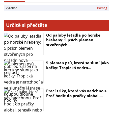
- Výkon: 6,3 kW
Výrobce
Bomag
- Startování: elektrostart, ruční
- Palivo: Nafta
Určitě si přečtěte
Od paluby letadla po horské
hřebeny: 5 psích plemen
stvořených...
5 plemen psů, která se sluní jako
kočky: Tropická vedra...
Prací triky, které vás nadchnou.
Proč hodit do pračky alobal,...