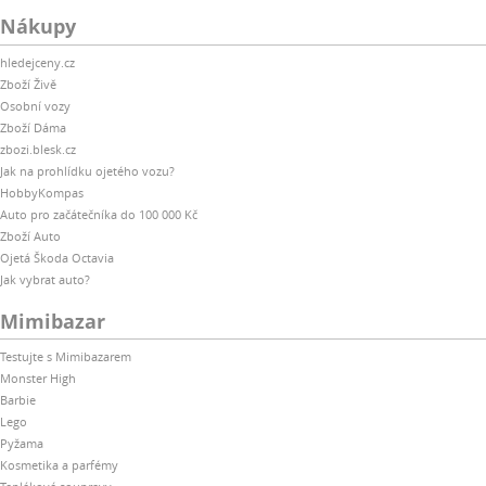
Nákupy
hledejceny.cz
Zboží Živě
Osobní vozy
Zboží Dáma
zbozi.blesk.cz
Jak na prohlídku ojetého vozu?
HobbyKompas
Auto pro začátečníka do 100 000 Kč
Zboží Auto
Ojetá Škoda Octavia
Jak vybrat auto?
Mimibazar
Testujte s Mimibazarem
Monster High
Barbie
Lego
Pyžama
Kosmetika a parfémy