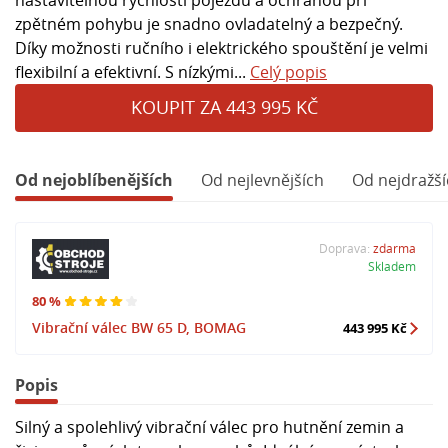
zpětném pohybu je snadno ovladatelný a bezpečný.
Díky možnosti ručního i elektrického spouštění je velmi
flexibilní a efektivní. S nízkými...
Celý popis
KOUPIT ZA 443 995 KČ
Od nejoblíbenějších
Od nejlevnějších
Od nejdražší
Doprava:
zdarma
Skladem
80 %
Vibrační válec BW 65 D, BOMAG
443 995 Kč
Popis
Silný a spolehlivý vibrační válec pro hutnění zemin a