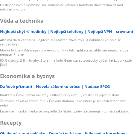
Dostupné rychlé kombíky jsou minulostí. Zábava s batohem dnes začíná až nad
milionem korun
Věda a technika
Nejlepší chytré hodinky
Nejlepší telefony
Nejlepší VPN – srovnání
Alza má další variaci na Logitech MX Master. Nová myš už nabídne i kolečko se
setrvačníkem
Modré bubliny iMessage i pro Android. Díky této aplikaci už jablíčkáři nepoznají, že
nemáte iPhone
80 % čistoty, 2 % námahy. Stojan na kolo Gearrista automaticky vyčistí řetěz po každé
jízdě
Ekonomika a byznys
Daňové přiznání
Novela zákoníku práce
Nadace EPCG
Bankám v Česku tečou miliardy. Odborníci vysvětlují, co stojí za jejich růstem
Železniční zakázka století míří k Českým drahám. Jako vítěze je schválili středočeští
radní
Legendární česká likérka se propadla do hlubší ztráty. Zachraňují ji domácí zákazníci
Recepty
Oblíbené zimní polévky
Domácí pekárny
Jídlo podle horoskopu