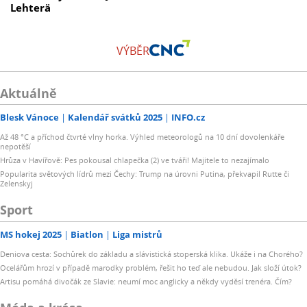
Lehterä
VÝBĚR
Aktuálně
Blesk Vánoce
Kalendář svátků 2025
INFO.cz
Až 48 °C a příchod čtvrté vlny horka. Výhled meteorologů na 10 dní dovolenkáře
nepotěší
Hrůza v Havířově: Pes pokousal chlapečka (2) ve tváři! Majitele to nezajímalo
Popularita světových lídrů mezi Čechy: Trump na úrovni Putina, překvapil Rutte či
Zelenskyj
Sport
MS hokej 2025
Biatlon
Liga mistrů
Deniova cesta: Sochůrek do základu a slávistická stoperská klika. Ukáže i na Chorého?
Ocelářům hrozí v případě marodky problém, řešit ho teď ale nebudou. Jak složí útok?
Artisu pomáhá divočák ze Slavie: neumí moc anglicky a někdy vyděsí trenéra. Čím?