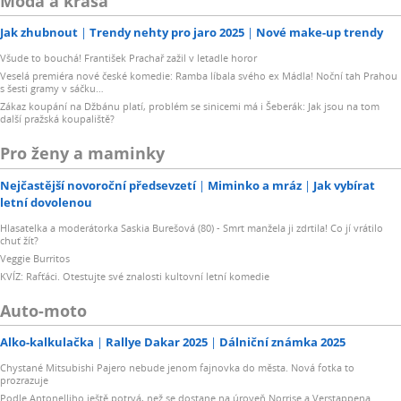
Móda a krása
Jak zhubnout
Trendy nehty pro jaro 2025
Nové make-up trendy
Všude to bouchá! František Prachař zažil v letadle horor
Veselá premiéra nové české komedie: Ramba líbala svého ex Mádla! Noční tah Prahou
s šesti gramy v sáčku…
Zákaz koupání na Džbánu platí, problém se sinicemi má i Šeberák: Jak jsou na tom
další pražská koupaliště?
Pro ženy a maminky
Nejčastější novoroční předsevzetí
Miminko a mráz
Jak vybírat
letní dovolenou
Hlasatelka a moderátorka Saskia Burešová (80) - Smrt manžela ji zdrtila! Co jí vrátilo
chuť žít?
Veggie Burritos
KVÍZ: Rafťáci. Otestujte své znalosti kultovní letní komedie
Auto-moto
Alko-kalkulačka
Rallye Dakar 2025
Dálniční známka 2025
Chystané Mitsubishi Pajero nebude jenom fajnovka do města. Nová fotka to
prozrazuje
Podle Antonelliho ještě potrvá, než se dostane na úroveň Norrise a Verstappena