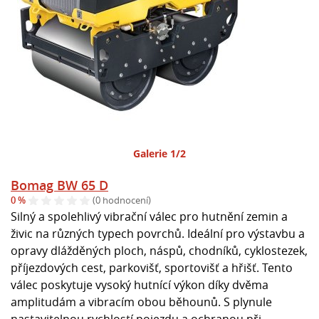
Galerie 1/2
Bomag BW 65 D
0 %
(0 hodnocení)
Silný a spolehlivý vibrační válec pro hutnění zemin a
živic na různých typech povrchů. Ideální pro výstavbu a
opravy dlážděných ploch, náspů, chodníků, cyklostezek,
příjezdových cest, parkovišť, sportovišť a hřišť. Tento
válec poskytuje vysoký hutnící výkon díky dvěma
amplitudám a vibracím obou běhounů. S plynule
nastavitelnou rychlostí pojezdu a ochranou při