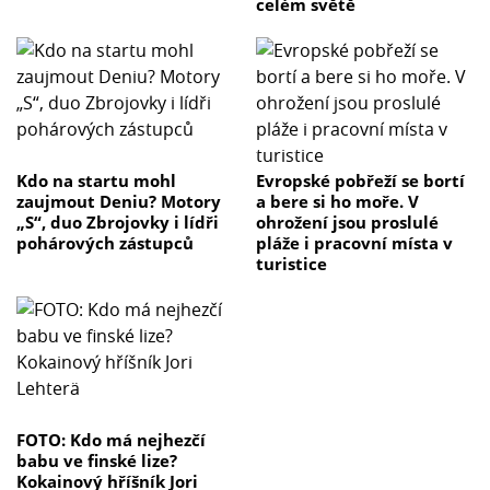
celém světě
Kdo na startu mohl
Evropské pobřeží se bortí
zaujmout Deniu? Motory
a bere si ho moře. V
„S“, duo Zbrojovky i lídři
ohrožení jsou proslulé
pohárových zástupců
pláže i pracovní místa v
turistice
FOTO: Kdo má nejhezčí
babu ve finské lize?
Kokainový hříšník Jori