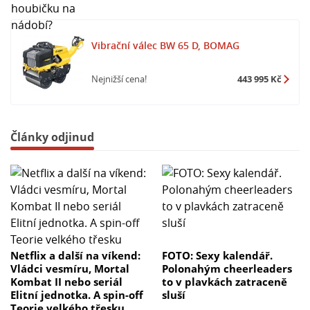
Vibrační válec BW 65 D, BOMAG
Nejnižší cena!
443 995 Kč
Články odjinud
Netflix a další na víkend:
FOTO: Sexy kalendář.
Vládci vesmíru, Mortal
Polonahým cheerleaders
Kombat II nebo seriál
to v plavkách zatraceně
Elitní jednotka. A spin-off
sluší
Teorie velkého třesku