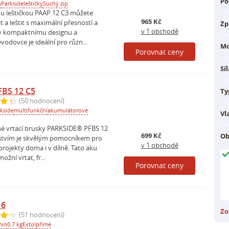
Po
n
Parkside
leštičky
Suchý zip
u leštičkou PAAP 12 C3 můžete
965 Kč
 a leštit s maximální přesností a
Zp
v 1 obchodě
y kompaktnímu designu a
odovce je ideální pro různ...
Mo
Porovnat ceny
Sí
FBS 12 C5
Ty
(50 hodnocení)
kside
multifunkční
akumulátorové
Vl
é vrtací brusky PARKSIDE® PFBS 12
699 Kč
Ob
nstvím je skvělým pomocníkem pro
v 1 obchodě
rojekty doma i v dílně. Tato aku
žní vrtat, fr...
Porovnat ceny
16
Zo
(51 hodnocení)
min
0.7 kg
Extol
přímé