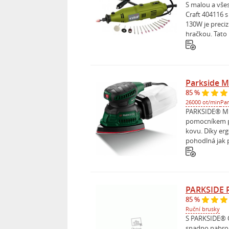
S malou a vše
Craft 404116 
130W je preciz
hračkou. Tato b
Parkside M
85 %
26000 ot/min
Par
PARKSIDE® Mul
pomocníkem pr
kovu. Díky er
pohodlná jak p
PARKSIDE P
85 %
Ruční brusky
S PARKSIDE® O
snadno nabrous