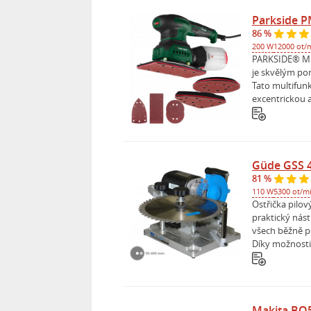
Parkside P
86 %
200 W
12000 ot/
PARKSIDE® Mul
je skvělým po
Tato multifun
excentrickou a
Güde GSS 
81 %
110 W
5300 ot/m
Ostřička pilo
praktický nást
všech běžně 
Díky možnosti 
Makita BO