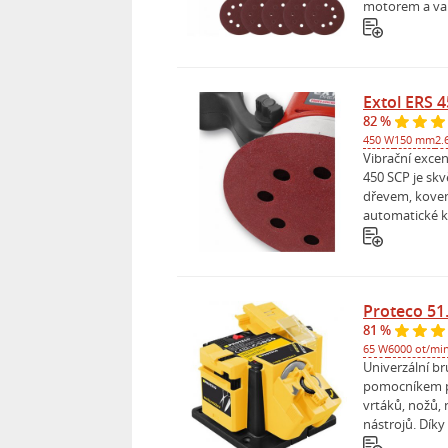
motorem a vari
Extol ERS 
82 %
450 W
150 mm
2.
Vibrační exce
450 SCP je sk
dřevem, kove
automatické k
Proteco 51
81 %
65 W
6000 ot/mi
Univerzální b
pomocníkem pr
vrtáků, nožů, 
nástrojů. Díky