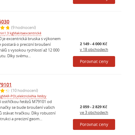
5030
(9 hodnocení)
min
1.3 kg
Makita
excentrické
 je excentrická bruska s výkonem
2 149 - 4 000 Kč
e postará o precizní broušení
v 18 obchodech
álů s vysokou rychlostí až 12 000
tu. Díky svému...
Porovnat ceny
79101
(10 hodnocení)
kg
MAR-POL
elektrické
Na řetězy
ní ostřičkou řetězů M79101 od
2 059 - 2 829 Kč
ačky se bude broušení vašich
ve 3 obchodech
ů stávat hračkou. Díky robustní
trukci a precizní geom...
Porovnat ceny