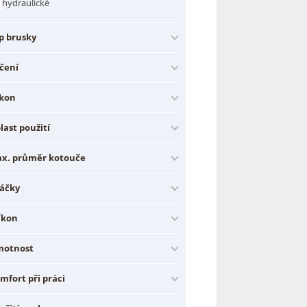
hydraulické
p brusky
čení
kon
last použití
x. průměr kotouče
áčky
íkon
otnost
mfort při práci