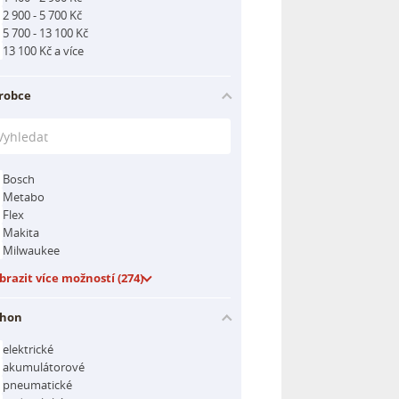
2 900 - 5 700 Kč
5 700 - 13 100 Kč
13 100 Kč a více
robce
Bosch
Metabo
Flex
Makita
Milwaukee
brazit více možností (274)
hon
elektrické
akumulátorové
pneumatické