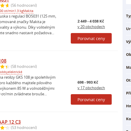
(56 hodnocení)
00 ot/min
1.3 kg
Makita
Ty
ruska s regulací BO5031 (125 mm,
2 449 - 4 038 Kč
omované značky Makita je
v 20 obchodech
lity a výkonu. Díky volitelným
Ur
e snadno nastavit požadova...
Porovnat ceny
Vý
Ob
108
(58 hodnocení)
Ma
obby
elektrické
a retězy GKS 108 je spolehlivým
Ot
698 - 993 Kč
ro každého majitele pilového
v 17 obchodech
ím výkonem 85 W a volnoběžnými
Př
 ot/min zvládnete brouše...
Porovnat ceny
Hm
Ko
AAP 12 C3
(53 hodnocení)