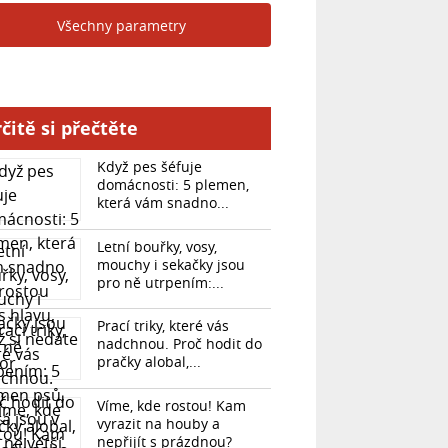
Všechny parametry
čitě si přečtěte
Když pes šéfuje
domácnosti: 5 plemen,
která vám snadno...
Letní bouřky, vosy,
mouchy i sekačky jsou
pro ně utrpením:...
Prací triky, které vás
nadchnou. Proč hodit do
pračky alobal,...
Víme, kde rostou! Kam
vyrazit na houby a
nepřijít s prázdnou?