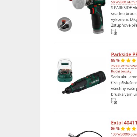
50 W
2800 ot/mi
S PARKSIDE Ak
snadno brousit
výkonem. Dík
2stupňové přev
Parkside P
88 %
25000 ot/min
Par
Ruční brusky
Sada aku jemn
C5 s přísluše
všechny vaše p
bruska vám umo
Extol 4041
86 %
130 W
30000 ot/