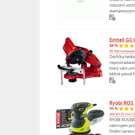
robustní ostři
diamantovým 
Einhell GC
88 %
85 W
Einhell
elekt
Ostřička řetěz
nepostradate
který vám umo
běžné pilové ř
Ryobi ROS 
94 %
300 W
125 mm
12
RYOBI ROS300 
nástrojem pro
finální úprav