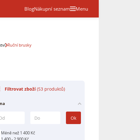
Blog
Nákupní seznam
Menu
tví
Ruční brusky
Filtrovat zboží
(53 produktů)
na
Ok
Méně než 1 400 Kč
1 400 - 2 900 Kč