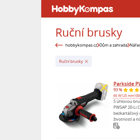
Ruční brusky
hobbykompas.cz
Dům a zahrada
Nářad
Ruční brusky
Parkside P
93 %
65 W
125 mm
100
S úhlovou b
PWSAP 20-Li 
bezkartáčový
životností a n