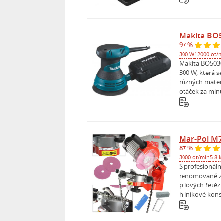
Makita BO
97 %
300 W
12000 ot/
Makita BO5030
300 W, která s
různých materi
otáček za minu
Mar-Pol M
87 %
3000 ot/min
5.8 
S profesionál
renomované zn
pilových řetěz
hliníkové kons