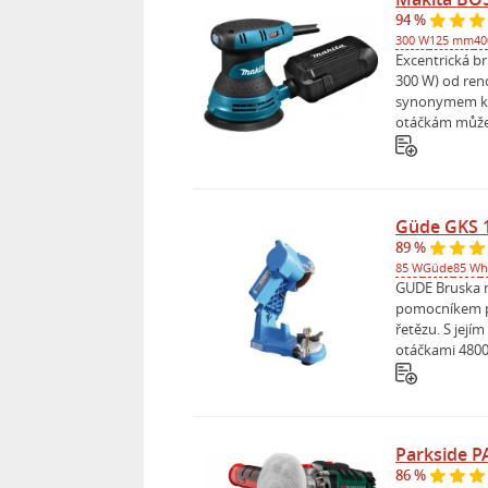
94 %
300 W
125 mm
40
Excentrická b
300 W) od ren
synonymem kva
otáčkám můžet
Güde GKS 
89 %
85 W
Güde
85 W
h
GUDE Bruska n
pomocníkem p
řetězu. S jej
otáčkami 4800
Parkside P
86 %