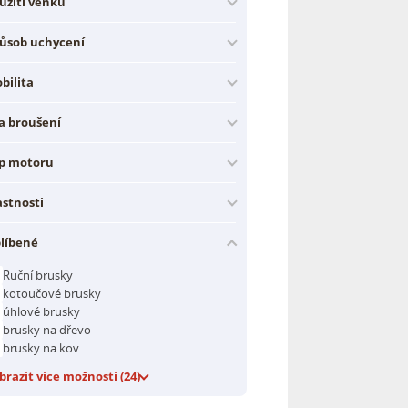
užití venku
ůsob uchycení
bilita
la broušení
p motoru
astnosti
líbené
Ruční brusky
kotoučové brusky
úhlové brusky
brusky na dřevo
brusky na kov
brazit více možností (24)