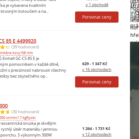
v 1 obchodě
čka je vybavena kvalitním
brusným kotoučem a na...
Porovnat ceny
-CS 85 E 4499920
(39 hodnocení)
rické
na kovy
108 mm
ů Einhell GC-CS 85 E je
629 - 1 347 Kč
lným pomocníkem v každé dílně,
v 16 obchodech
žní s precizností nabrousit všechny
etězy bez zbytečného op...
Porovnat ceny
300
(30 hodnocení)
000 ot/min
1.7 kg
Ryobi
excentrická bruska je skvělým
1 264 - 1 731 Kč
 rychlý úběr materiálu i jemnou
v 12 obchodech
u povrchu. S výkonným 300W