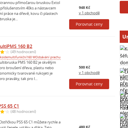
strannou přímočarou bruskou Extol
948 Kč
s příslušenstvím 40ks a nástavcem
v 1 obchodě
ní práce na dřevě, kovu či plastech
ruska je...
Porovnat ceny
Ur
ultiPMS 160 B2
(49 hodnocení)
kside
multifunkční
160 W
Odsávání prachu
tibruska PMS 160 B2 je skvělým
500 Kč
o broušení dřeva, plastu nebo
v 1 obchodě
gonomicky tvarované rukojeti je
ro praváky, tak pro l...
Porovnat ceny
SS 65 C1
(48 hodnocení)
střičkou PSS 65 C1 můžete rychle a
480 Kč
it čepele, vrtáky a dláta. Tato