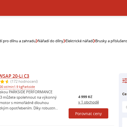
í pro dílnu a zahradu
Nářadí do dílny
Elektrické nářadí
Brusky a příslušens
WSAP 20-Li C3
(172 hodnocení)
00 ot/min
1.9 kg
Parkside
ruskou PARKSIDE PERFORMANCE
Ce
4 999 Kč
C3 můžete spolehnout na výkonný
v 1 obchodě
 motor s mimořádně dlouhou
ízkým opotřebením. Díky robustn...
Porovnat ceny