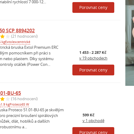
abilní rychlostí 7 000-12...
Porovnat ceny
450 SCP 8894202
(21 hodnocení)
6 kg
Extol
excentrické
ntrická bruska Extol Premium ERC
1 453 - 2 287 Kč
vělým pomocníkem při práci s
v 19 obchodech
m nebo plastem. Díky systému
ontroly otáček (Power Con...
Porovnat ceny
.01-BU-65
(16 hodnocení)
n
1.9 kg
Proteco
65 W
ruska Proteco 51.01-BU-65 je skvělým
599 Kč
o precizní broušení spirálových
v 1 obchodě
nůžek, dlát, hoblíků a dalších
 robustnímu a...
Porovnat ceny