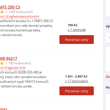
MFS 200 C3
(169 hodnocení)
min
1.32 kg
Parkside
multifunkční
tifunkční bruska 3 v 1 PMFS 200 C3
799 Kč
mocníkem pro vaše domácí projekty.
Vý
v 1 obchodě
kční bruska kombinuje delta,
 vibrační brusk...
Porovnat ceny
400 94217
(90 hodnocení)
in
5.74 kg
Güde
110 W
vých kotoučů GÜDE GSS 400 je
1 551 - 2 897 Kč
Zo
roj, který vám usnadní broušení
v 17 obchodech
používaných typů HM/CV kotoučů.
seřízení brusky podle...
Po
Porovnat ceny
5031