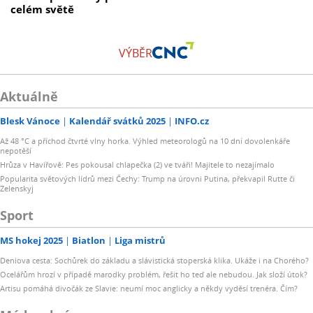
celém světě
VÝBĚR
Aktuálně
Blesk Vánoce
Kalendář svátků 2025
INFO.cz
Až 48 °C a příchod čtvrté vlny horka. Výhled meteorologů na 10 dní dovolenkáře
nepotěší
Hrůza v Havířově: Pes pokousal chlapečka (2) ve tváři! Majitele to nezajímalo
Popularita světových lídrů mezi Čechy: Trump na úrovni Putina, překvapil Rutte či
Zelenskyj
Sport
MS hokej 2025
Biatlon
Liga mistrů
Deniova cesta: Sochůrek do základu a slávistická stoperská klika. Ukáže i na Chorého?
Ocelářům hrozí v případě marodky problém, řešit ho teď ale nebudou. Jak složí útok?
Artisu pomáhá divočák ze Slavie: neumí moc anglicky a někdy vyděsí trenéra. Čím?