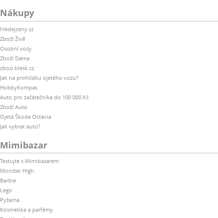
Nákupy
hledejceny.cz
Zboží Živě
Osobní vozy
Zboží Dáma
zbozi.blesk.cz
Jak na prohlídku ojetého vozu?
HobbyKompas
Auto pro začátečníka do 100 000 Kč
Zboží Auto
Ojetá Škoda Octavia
Jak vybrat auto?
Mimibazar
Testujte s Mimibazarem
Monster High
Barbie
Lego
Pyžama
Kosmetika a parfémy