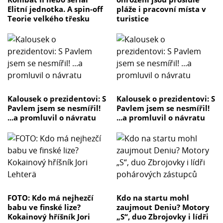
Elitní jednotka. A spin-off
pláže i pracovní místa v
Teorie velkého třesku
turistice
Kalousek o prezidentovi: S
Kalousek o prezidentovi: S
Pavlem jsem se nesmířil!
Pavlem jsem se nesmířil!
...a promluvil o návratu
...a promluvil o návratu
FOTO: Kdo má nejhezčí
Kdo na startu mohl
babu ve finské lize?
zaujmout Deniu? Motory
Kokainový hříšník Jori
„S“, duo Zbrojovky i lídři