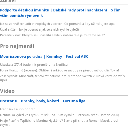
Podpořte dětskou imunitu
Babské rady proti nachlazení
S čím
vším pomůže rýmovník
Jak se zdravě zchladit v tropických vedrech: Co pomáhá a kdy už riskujete úpal
Úpal a úžeh: Jak je poznat a jak se z nich rychle vyléčit
Parazité v nás: Kterým se u nás líbí a kde v našem těle je můžeme najít?
Pro nejmenší
Mourissonova poradna
Komiksy
Festival ABC
Ukázka z GTA 6 bude mít premiéru na Netflixu
Forza Horizon 6 (recenze): Oblíbené arkádové závody se přesouvají do ulic Tokia!
Zase vychází Minecraft, tentokrát nativně pro Nintendo Switch 2. Nová verze dorazí v
říjnu
Video
Prostor X
Branky, body, kokoti
Fortuna liga
František Laurin pohřeb
Ochmelka vylezl ve Frýdku-Místku na 15 m vysokou lezeckou stěnu. (srpen 2026)
Hraje Plzeň v Teplicích o Martina Hyského? Slavia při chuti a Roman Macek proti
svým…