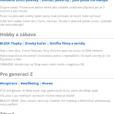
Oopsie bread: Proteinové pečivo lehké jako obláček zvládnete připravit jen ze 3
surovin a bez mouky
Pozor na jedovaté cukety! Jeden jasný znak prozradí, že se jim máte vyhnout
Svěží letní saláty, které vás v horku neunaví: Zkuste k zelenině přidat ovoce, výsledek
vás mile překvapí!
Hobby a zábava
BLESK Tlapky
Divoký kačer
Netflix filmy a seriály
Sraz v šest ráno. Vrchol festivalu Tóny Dolomit zazní za úsvitu ve 3000 metrech
Nízkorozpočtová dovolená? Chorvatsko jedno z nejdražších v Evropě! Levněji je i ve
Švýcarsku a Itálii
OBRAZEM: Modré slzy na Tchaj-wanu mění moře v magickou říši
Pro generaci Z
#inspirace
#wellbeing
#news
F*ck the glasses: AI Meta brýle mají zjednodušit život, zatím ale dělají opak
Víš, proč ti po mléčných výrobcích možná nebývá dobře?
BEAUTY NEWS: Zara Larsson servíruje Cheetah Girl makeup a Billie Eilish představuje
nový parfém!
Zdraví