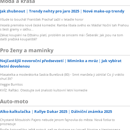
Móda a krása
Jak zhubnout
Trendy nehty pro jaro 2025
Nové make-up trendy
Všude to bouchá! František Prachař zažil v letadle horor
Veselá premiéra nové české komedie: Ramba líbala svého ex Mádla! Noční tah Prahou
s šesti gramy v sáčku…
Zákaz koupání na Džbánu platí, problém se sinicemi má i Šeberák: Jak jsou na tom
další pražská koupaliště?
Pro ženy a maminky
Nejčastější novoroční předsevzetí
Miminko a mráz
Jak vybírat
letní dovolenou
Hlasatelka a moderátorka Saskia Burešová (80) - Smrt manžela ji zdrtila! Co jí vrátilo
chuť žít?
Veggie Burritos
KVÍZ: Rafťáci. Otestujte své znalosti kultovní letní komedie
Auto-moto
Alko-kalkulačka
Rallye Dakar 2025
Dálniční známka 2025
Chystané Mitsubishi Pajero nebude jenom fajnovka do města. Nová fotka to
prozrazuje
Podle Antonelliho ještě potrvá, než se dostane na úroveň Norrise a Verstappena