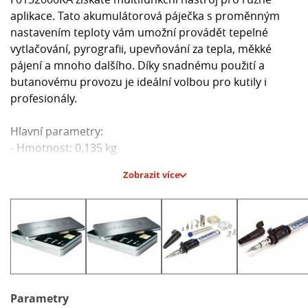
aplikace. Tato akumulátorová páječka s proměnným
nastavením teploty vám umožní provádět tepelné
vytlačování, pyrografii, upevňování za tepla, měkké
pájení a mnoho dalšího. Díky snadnému použití a
butanovému provozu je ideální volbou pro kutily i
profesionály.
Hlavní parametry:
- Hmotnost: 0,135 kg
- Délka: 21 cm
Zobrazit více
- Zapalování: Piezoelektrické
- Doba hoření: 90 min
- Kapacita zásobníku: 17 ml / 9 g
- Teplota: 1 200 °C (otevřený plamen), 680 °C (horký
vzduch), 550 °C (hroty)
Parametry