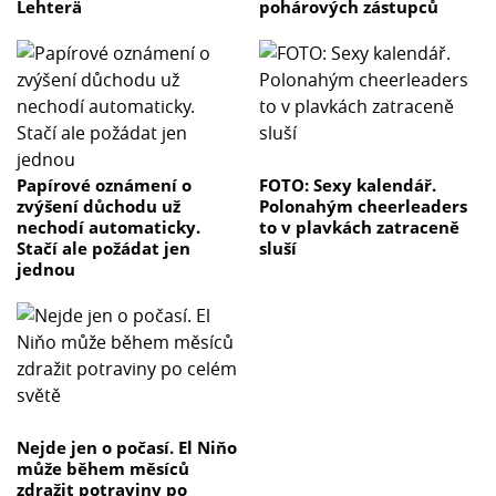
Lehterä
pohárových zástupců
Papírové oznámení o
FOTO: Sexy kalendář.
zvýšení důchodu už
Polonahým cheerleaders
nechodí automaticky.
to v plavkách zatraceně
Stačí ale požádat jen
sluší
jednou
Nejde jen o počasí. El Niňo
může během měsíců
zdražit potraviny po