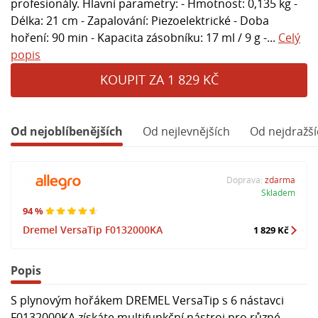
profesionály. Hlavní parametry: - Hmotnost: 0,135 kg -
Délka: 21 cm - Zapalování: Piezoelektrické - Doba
hoření: 90 min - Kapacita zásobníku: 17 ml / 9 g -...
Celý
popis
KOUPIT ZA 1 829 KČ
Od nejoblíbenějších
Od nejlevnějších
Od nejdražší
Doprava:
zdarma
Skladem
94 %
Dremel VersaTip F0132000KA
1 829 Kč
Popis
S plynovým hořákem DREMEL VersaTip s 6 nástavci
F0132000KA získáte multifunkční nástroj pro různé