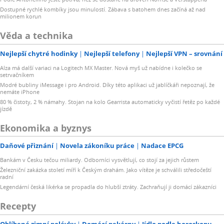
Dostupné rychlé kombíky jsou minulostí. Zábava s batohem dnes začíná až nad
milionem korun
Věda a technika
Nejlepší chytré hodinky
Nejlepší telefony
Nejlepší VPN – srovnání
Alza má další variaci na Logitech MX Master. Nová myš už nabídne i kolečko se
setrvačníkem
Modré bubliny iMessage i pro Android. Díky této aplikaci už jablíčkáři nepoznají, že
nemáte iPhone
80 % čistoty, 2 % námahy. Stojan na kolo Gearrista automaticky vyčistí řetěz po každé
jízdě
Ekonomika a byznys
Daňové přiznání
Novela zákoníku práce
Nadace EPCG
Bankám v Česku tečou miliardy. Odborníci vysvětlují, co stojí za jejich růstem
Železniční zakázka století míří k Českým drahám. Jako vítěze je schválili středočeští
radní
Legendární česká likérka se propadla do hlubší ztráty. Zachraňují ji domácí zákazníci
Recepty
Oblíbené zimní polévky
Domácí pekárny
Jídlo podle horoskopu