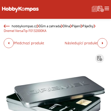
hobbykompas.cz
Dům a zahrada
Dílna
Pájení
Páječky
Dremel VersaTip F0132000KA
Předchozí produkt
Následující produkt