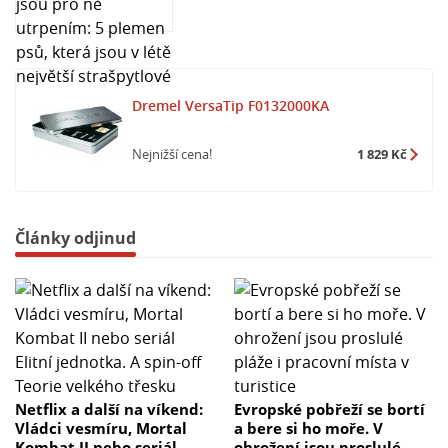
Dremel VersaTip F0132000KA
Nejnižší cena!
1 829 Kč
Články odjinud
Netflix a další na víkend:
Evropské pobřeží se bortí
Vládci vesmíru, Mortal
a bere si ho moře. V
Kombat II nebo seriál
ohrožení jsou proslulé