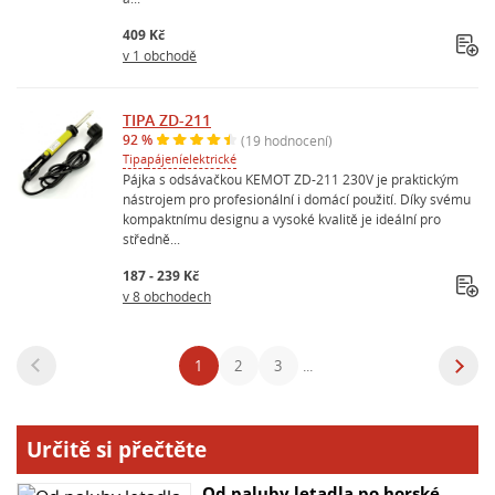
409 Kč
v 1 obchodě
TIPA ZD-211
92 %
(19 hodnocení)
Tipa
pájení
elektrické
Pájka s odsávačkou KEMOT ZD-211 230V je praktickým
nástrojem pro profesionální i domácí použití. Díky svému
kompaktnímu designu a vysoké kvalitě je ideální pro
středně...
187 - 239 Kč
v 8 obchodech
1
2
3
...
Určitě si přečtěte
Od paluby letadla po horské