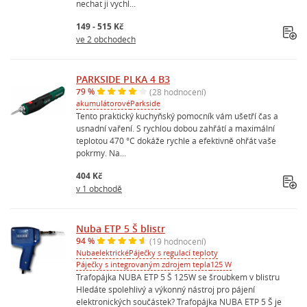
nechat ji vychl...
149 - 515 Kč
ve 2 obchodech
PARKSIDE PLKA 4 B3
79 %
(28 hodnocení)
akumulátorové
Parkside
Tento praktický kuchyňský pomocník vám ušetří čas a
usnadní vaření. S rychlou dobou zahřátí a maximální
teplotou 470 °C dokáže rychle a efektivně ohřát vaše
pokrmy. Na...
404 Kč
v 1 obchodě
Nuba ETP 5 Š blistr
94 %
(19 hodnocení)
Nuba
elektrické
Páječky s regulací teploty
Páječky s integrovaným zdrojem tepla
125 W
Trafopájka NUBA ETP 5 Š 125W se šroubkem v blistru
Hledáte spolehlivý a výkonný nástroj pro pájení
elektronických součástek? Trafopájka NUBA ETP 5 Š je