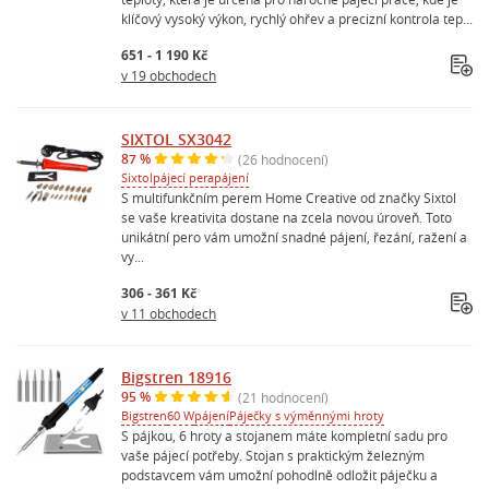
klíčový vysoký výkon, rychlý ohřev a precizní kontrola tep...
651 - 1 190 Kč
v 19 obchodech
SIXTOL SX3042
87 %
(26 hodnocení)
Sixtol
pájecí pera
pájení
S multifunkčním perem Home Creative od značky Sixtol
se vaše kreativita dostane na zcela novou úroveň. Toto
unikátní pero vám umožní snadné pájení, řezání, ražení a
vy...
306 - 361 Kč
v 11 obchodech
Bigstren 18916
95 %
(21 hodnocení)
Bigstren
60 W
pájení
Páječky s výměnnými hroty
S pájkou, 6 hroty a stojanem máte kompletní sadu pro
vaše pájecí potřeby. Stojan s praktickým železným
podstavcem vám umožní pohodlně odložit páječku a