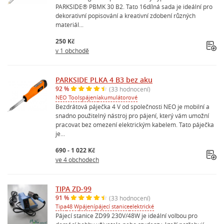
PARKSIDE® PBMK 30 B2. Tato 16dílná sada je ideální pro
dekorativní popisování a kreativní zdobení různých
materiál...
250 Kč
v 1 obchodě
PARKSIDE PLKA 4 B3 bez aku
92 %
(33 hodnocení)
NEO Tools
pájení
akumulátorové
Bezdrátová páječka 4 V od společnosti NEO je mobilní a
snadno použitelný nástroj pro pájení, který vám umožní
pracovat bez omezení elektrickým kabelem. Tato páječka
je...
690 - 1 022 Kč
ve 4 obchodech
TIPA ZD-99
91 %
(33 hodnocení)
Tipa
48 W
pájení
pájecí stanice
elektrické
Pájecí stanice ZD99 230V/48W je ideální volbou pro