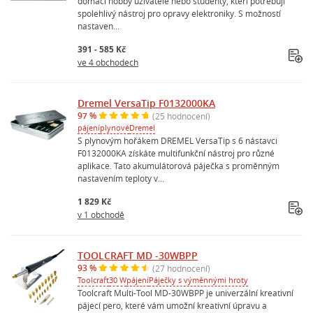
domácí hobby uživatele nebo studenty, kteří potřebují
spolehlivý nástroj pro opravy elektroniky. S možností
nastaven...
391 - 585 Kč
ve 4 obchodech
Dremel VersaTip F0132000KA
97 %
(25 hodnocení)
pájení
plynové
Dremel
S plynovým hořákem DREMEL VersaTip s 6 nástavci
F0132000KA získáte multifunkční nástroj pro různé
aplikace. Tato akumulátorová páječka s proměnným
nastavením teploty v...
1 829 Kč
v 1 obchodě
TOOLCRAFT MD -30WBPP
93 %
(27 hodnocení)
Toolcraft
30 W
pájení
Páječky s výměnnými hroty
Toolcraft Multi-Tool MD-30WBPP je univerzální kreativní
pájecí pero, které vám umožní kreativní úpravu a