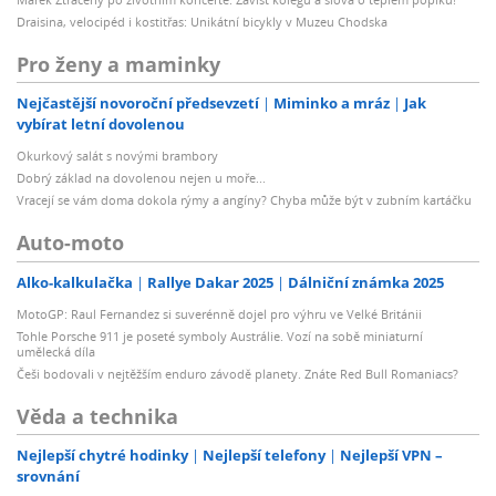
Draisina, velocipéd i kostitřas: Unikátní bicykly v Muzeu Chodska
Pro ženy a maminky
Nejčastější novoroční předsevzetí
Miminko a mráz
Jak
vybírat letní dovolenou
Okurkový salát s novými brambory
Dobrý základ na dovolenou nejen u moře...
Vracejí se vám doma dokola rýmy a angíny? Chyba může být v zubním kartáčku
Auto-moto
Alko-kalkulačka
Rallye Dakar 2025
Dálniční známka 2025
MotoGP: Raul Fernandez si suverénně dojel pro výhru ve Velké Británii
Tohle Porsche 911 je poseté symboly Austrálie. Vozí na sobě miniaturní
umělecká díla
Češi bodovali v nejtěžším enduro závodě planety. Znáte Red Bull Romaniacs?
Věda a technika
Nejlepší chytré hodinky
Nejlepší telefony
Nejlepší VPN –
srovnání