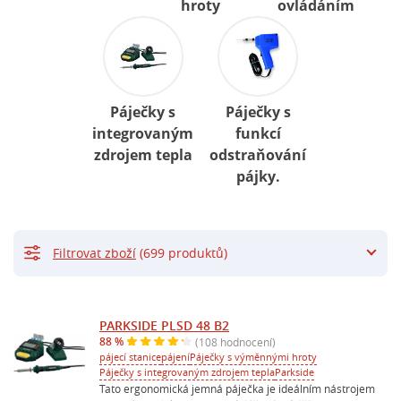
hroty
ovládáním
Páječky s
Páječky s
integrovaným
funkcí
zdrojem tepla
odstraňování
pájky.
Filtrovat zboží
(699 produktů)
PARKSIDE PLSD 48 B2
88 %
(108 hodnocení)
pájecí stanice
pájení
Páječky s výměnnými hroty
Páječky s integrovaným zdrojem tepla
Parkside
Tato ergonomická jemná páječka je ideálním nástrojem