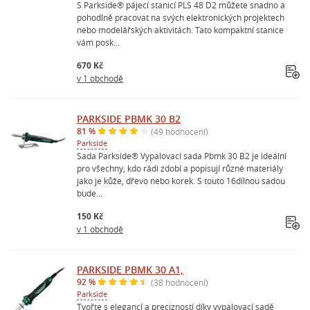
S Parkside® pájecí stanicí PLS 48 D2 můžete snadno a
pohodlně pracovat na svých elektronických projektech
nebo modelářských aktivitách. Tato kompaktní stanice
vám posk...
670 Kč
v 1 obchodě
PARKSIDE PBMK 30 B2
81 %
(49 hodnocení)
Parkside
Sada Parkside® Vypalovací sada Pbmk 30 B2 je ideální
pro všechny, kdo rádi zdobí a popisují různé materiály
jako je kůže, dřevo nebo korek. S touto 16dílnou sadou
bude...
150 Kč
v 1 obchodě
PARKSIDE PBMK 30 A1,
92 %
(38 hodnocení)
Parkside
Tvořte s elegancí a precizností díky vypalovací sadě