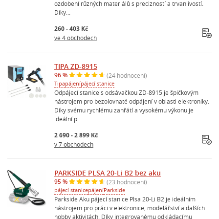
ozdobení různých materiálů s precizností a trvanlivostí.
Díky...
260 - 403 Kč
ve 4 obchodech
TIPA ZD-8915
96 %
(24 hodnocení)
Tipa
pájení
pájecí stanice
Odpájecí stanice s odsávačkou ZD-8915 je špičkovým
nástrojem pro bezolovnaté odpájení v oblasti elektroniky.
Díky svému rychlému zahřátí a vysokému výkonu je
ideální p...
2 690 - 2 899 Kč
v 7 obchodech
PARKSIDE PLSA 20-Li B2 bez aku
95 %
(23 hodnocení)
pájecí stanice
pájení
Parkside
Parkside Aku pájecí stanice Plsa 20-Li B2 je ideálním
nástrojem pro práci v elektronice, modelářství a dalších
hobby aktivitách. Díky integrovanému odkládacímu