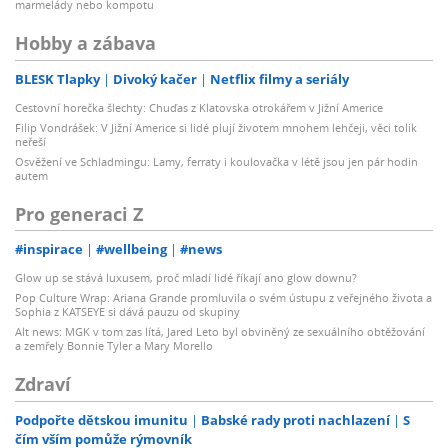
marmelády nebo kompotu
Hobby a zábava
BLESK Tlapky
Divoký kačer
Netflix filmy a seriály
Cestovní horečka šlechty: Chuďas z Klatovska otrokářem v Jižní Americe
Filip Vondrášek: V Jižní Americe si lidé plují životem mnohem lehčeji, věci tolik
neřeší
Osvěžení ve Schladmingu: Lamy, ferraty i koulovačka v létě jsou jen pár hodin
autem
Pro generaci Z
#inspirace
#wellbeing
#news
Glow up se stává luxusem, proč mladí lidé říkají ano glow downu?
Pop Culture Wrap: Ariana Grande promluvila o svém ústupu z veřejného života a
Sophia z KATSEYE si dává pauzu od skupiny
Alt news: MGK v tom zas lítá, Jared Leto byl obviněný ze sexuálního obtěžování
a zemřely Bonnie Tyler a Mary Morello
Zdraví
Podpořte dětskou imunitu
Babské rady proti nachlazení
S
čím vším pomůže rýmovník