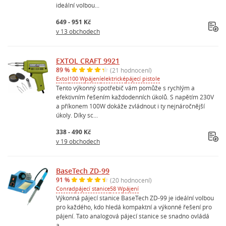
ideální volbou...
649 - 951 Kč
v 13 obchodech
EXTOL CRAFT 9921
89 %
(21 hodnocení)
Extol
100 W
pájení
elektrické
pájecí pistole
Tento výkonný spotřebič vám pomůže s rychlým a
efektivním řešením každodenních úkolů. S napětím 230V
a příkonem 100W dokáže zvládnout i ty nejnáročnější
úkoly. Díky sc...
338 - 490 Kč
v 19 obchodech
BaseTech ZD-99
91 %
(20 hodnocení)
Conrad
pájecí stanice
58 W
pájení
Výkonná pájecí stanice BaseTech ZD-99 je ideální volbou
pro každého, kdo hledá kompaktní a výkonné řešení pro
pájení. Tato analogová pájecí stanice se snadno ovládá
a...