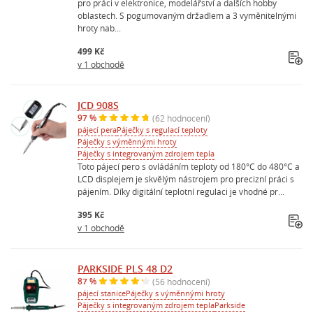
pro práci v elektronice, modelářství a dalších hobby
oblastech. S pogumovaným držadlem a 3 vyměnitelnými
hroty nab...
499 Kč
v 1 obchodě
JCD 908S
97 %
(62 hodnocení)
pájecí pera
Páječky s regulací teploty
Páječky s výměnnými hroty
Páječky s integrovaným zdrojem tepla
Toto pájecí pero s ovládáním teploty od 180°C do 480°C a
LCD displejem je skvělým nástrojem pro precizní práci s
pájením. Díky digitální teplotní regulaci je vhodné pr...
395 Kč
v 1 obchodě
PARKSIDE PLS 48 D2
87 %
(56 hodnocení)
pájecí stanice
Páječky s výměnnými hroty
Páječky s integrovaným zdrojem tepla
Parkside