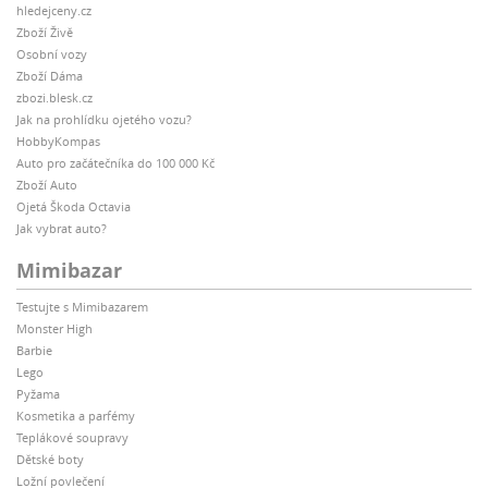
hledejceny.cz
Zboží Živě
Osobní vozy
Zboží Dáma
zbozi.blesk.cz
Jak na prohlídku ojetého vozu?
HobbyKompas
Auto pro začátečníka do 100 000 Kč
Zboží Auto
Ojetá Škoda Octavia
Jak vybrat auto?
Mimibazar
Testujte s Mimibazarem
Monster High
Barbie
Lego
Pyžama
Kosmetika a parfémy
Teplákové soupravy
Dětské boty
Ložní povlečení