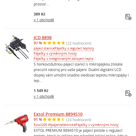
prostor...
389 Kč
v 1 obchodě
JCD 8898
97 %
(22 hodnocení)
pájecí stanice
Páječky s regulací teploty
Páječky s výměnnými hroty
Páječky s integrovaným zdrojem tepla
S horkovzdušnou pájecí stanicí s mikropájkou získáte
precizní nástroj pro vaše pájení. Duální digitální LCD
displej vám umožní snadno sledovat teplotu mikropájky i
tep...
1 549 Kč
v 1 obchodě
Extol Premium 8894510
91 %
(24 hodnocení)
Extol
200 W
pájení
elektrické
Páječky s výměnnými hroty
EXTOL PREMIUM 8894510 je pájecí pistole s regulací
teploty, která je určena pro náročné pájecí práce, kde je