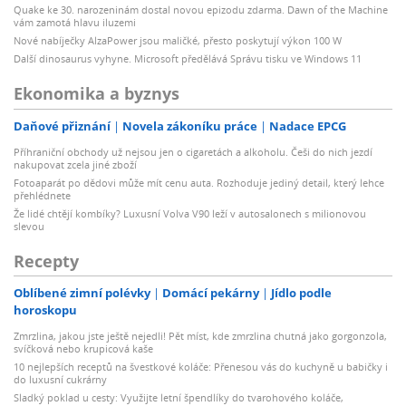
Quake ke 30. narozeninám dostal novou epizodu zdarma. Dawn of the Machine
vám zamotá hlavu iluzemi
Nové nabíječky AlzaPower jsou maličké, přesto poskytují výkon 100 W
Další dinosaurus vyhyne. Microsoft předělává Správu tisku ve Windows 11
Ekonomika a byznys
Daňové přiznání
Novela zákoníku práce
Nadace EPCG
Příhraniční obchody už nejsou jen o cigaretách a alkoholu. Češi do nich jezdí
nakupovat zcela jiné zboží
Fotoaparát po dědovi může mít cenu auta. Rozhoduje jediný detail, který lehce
přehlédnete
Že lidé chtějí kombíky? Luxusní Volva V90 leží v autosalonech s milionovou
slevou
Recepty
Oblíbené zimní polévky
Domácí pekárny
Jídlo podle
horoskopu
Zmrzlina, jakou jste ještě nejedli! Pět míst, kde zmrzlina chutná jako gorgonzola,
svíčková nebo krupicová kaše
10 nejlepších receptů na švestkové koláče: Přenesou vás do kuchyně u babičky i
do luxusní cukrárny
Sladký poklad u cesty: Využijte letní špendlíky do tvarohového koláče,