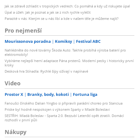
Jak se zdravě zchladit v tropických vedrech: Co pomáhá a kdy už riskujete úpal
Úpal a úžeh: Jak je poznat a jak se z nich rychle vyléčit
Parazité v nás: Kterým se u nás líbí a kde v našem těle je můžeme najít?
Pro nejmenší
Mourissonova poradna
Komiksy
Festival ABC
Nahlédněte do nové továrny Škoda Auto: Takhle probíhá výroba baterií pro
elektromobily!
Vybíráme nejlepší herní adaptace Pána prstenů. Moderní pecky i historicky první
kroky
Desková hra Stínadla: Rychlé šípy ožívají v napínavé
Video
Prostor X
Branky, body, kokoti
Fortuna liga
Fanoušci čínského Dalian Yingbo si připravili parádní choreo pro Stanciua
Priske byl hodně nespokojen s výkonem Sparty v Mladé Boleslavi
SESTŘIH: Mladá Boleslav - Sparta 2:0. Bezzubí Letenští opět ztratili. Domácí
rozhodli v první půli
Nákupy