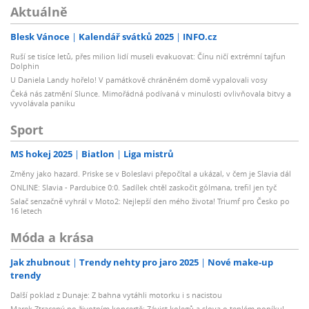
Aktuálně
Blesk Vánoce
Kalendář svátků 2025
INFO.cz
Ruší se tisíce letů, přes milion lidí museli evakuovat: Čínu ničí extrémní tajfun
Dolphin
U Daniela Landy hořelo! V památkově chráněném domě vypalovali vosy
Čeká nás zatmění Slunce. Mimořádná podívaná v minulosti ovlivňovala bitvy a
vyvolávala paniku
Sport
MS hokej 2025
Biatlon
Liga mistrů
Změny jako hazard. Priske se v Boleslavi přepočítal a ukázal, v čem je Slavia dál
ONLINE: Slavia - Pardubice 0:0. Sadílek chtěl zaskočit gólmana, trefil jen tyč
Salač senzačně vyhrál v Moto2: Nejlepší den mého života! Triumf pro Česko po
16 letech
Móda a krása
Jak zhubnout
Trendy nehty pro jaro 2025
Nové make-up
trendy
Další poklad z Dunaje: Z bahna vytáhli motorku i s nacistou
Marek Ztracený po životním koncertě: Závist kolegů a slova o teplém popíku!