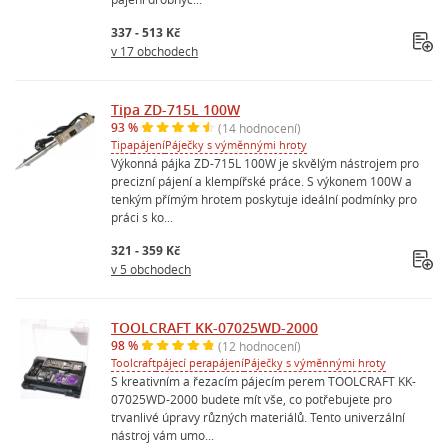
337 - 513 Kč
v 17 obchodech
Tipa ZD-715L 100W
93 %
(14 hodnocení)
Tipa
pájení
Páječky s výměnnými hroty
Výkonná pájka ZD-715L 100W je skvělým nástrojem pro
precizní pájení a klempířské práce. S výkonem 100W a
tenkým přímým hrotem poskytuje ideální podmínky pro
práci s ko...
321 - 359 Kč
v 5 obchodech
TOOLCRAFT KK-07025WD-2000
98 %
(12 hodnocení)
Toolcraft
pájecí pera
pájení
Páječky s výměnnými hroty
S kreativním a řezacím pájecím perem TOOLCRAFT KK-
07025WD-2000 budete mít vše, co potřebujete pro
trvanlivé úpravy různých materiálů. Tento univerzální
nástroj vám umo...