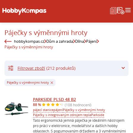
Páječky s výměnnými hroty
hobbykompas.cz
Dům a zahrada
Dílna
Pájení
Páječky s výměnnými hroty
Filtrovat zboží
(212 produktů)
Páječky s výměnnými hroty
PARKSIDE PLSD 48 B2
88 %
(108 hodnocení)
pájecí stanice
pájení
Páječky s výměnnými hroty
Páječky s integrovaným zdrojem tepla
Parkside
Tato ergonomická jemná páječka je ideálním nástrojem
pro práci v elektronice, modelářství a dalších hobby
oblastech. S pogumovaným držadlem a 3 vyměnitelnými