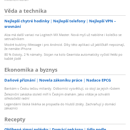
Věda a technika
Nejlepší chytré hodinky
Nejlepší telefony
Nejlepší VPN –
srovnání
Alza má další variaci na Logitech MX Master. Nová myš už nabídne i kolečko se
setrvačníkem
Modré bubliny iMessage i pro Android. Díky této aplikaci už jablíčkáři nepoznají,
že nemáte iPhone
80 % čistoty, 2 % námahy. Stojan na kolo Gearrista automaticky vyčistí řetěz po
každé jízdě
Ekonomika a byznys
Daňové přiznání
Novela zákoníku práce
Nadace EPCG
Bankám v Česku tečou miliardy. Odborníci vysvětlují, co stojí za jejich růstem
Železniční zakázka století míří k Českým drahám. Jako vítěze je schválili
středočeští radní
Legendární česká likérka se propadla do hlubší ztráty. Zachraňují ji domácí
zákazníci
Recepty
Oblíbené zimní polévky
Domácí pekárny
Jídlo podle