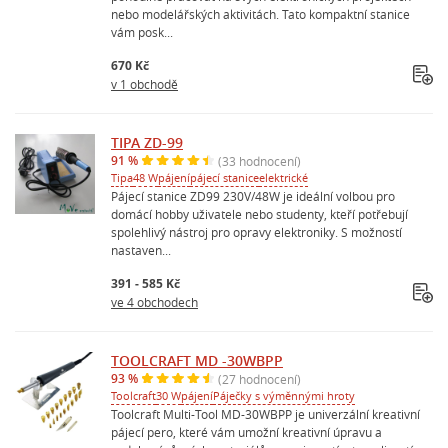
nebo modelářských aktivitách. Tato kompaktní stanice
vám posk...
670 Kč
v 1 obchodě
TIPA ZD-99
91 %
(33 hodnocení)
Tipa
48 W
pájení
pájecí stanice
elektrické
Pájecí stanice ZD99 230V/48W je ideální volbou pro
domácí hobby uživatele nebo studenty, kteří potřebují
spolehlivý nástroj pro opravy elektroniky. S možností
nastaven...
391 - 585 Kč
ve 4 obchodech
TOOLCRAFT MD -30WBPP
93 %
(27 hodnocení)
Toolcraft
30 W
pájení
Páječky s výměnnými hroty
Toolcraft Multi-Tool MD-30WBPP je univerzální kreativní
pájecí pero, které vám umožní kreativní úpravu a