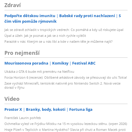
Zdraví
Podpořte dětskou imunitu
Babské rady proti nachlazení
S
čím vším pomůže rýmovník
Jak se zdravě zchladit v tropických vedrech: Co pomáhá a kdy už riskujete úpal
Úpal a úžeh: Jak je poznat a jak se z nich rychle vyléčit
Parazité v nás: Kterým se u nás líbí a kde v našem těle je můžeme najít?
Pro nejmenší
Mourissonova poradna
Komiksy
Festival ABC
Ukázka z GTA 6 bude mít premiéru na Netflixu
Forza Horizon 6 (recenze): Oblíbené arkádové závody se přesouvají do ulic Tokia!
Zase vychází Minecraft, tentokrát nativně pro Nintendo Switch 2. Nová verze
dorazí v říjnu
Video
Prostor X
Branky, body, kokoti
Fortuna liga
František Laurin pohřeb
Ochmelka vylezl ve Frýdku-Místku na 15 m vysokou lezeckou stěnu. (srpen 2026)
Hraje Plzeň v Teplicích o Martina Hyského? Slavia při chuti a Roman Macek proti