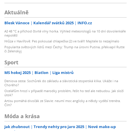
Aktuálně
Blesk Vánoce
Kalendář svátků 2025
INFO.cz
Až 48 °C a příchod čtvrté vlny horka. Výhled meteorologů na 10 dní dovolenkáře
nepotěší
Hrůza v Havířově: Pes pokousal chlapečka (2) ve tváři! Majitele to nezajímalo
Popularita světových lídrů mezi Čechy: Trump na úrovni Putina, překvapil Rutte
či Zelenskyj
Sport
MS hokej 2025
Biatlon
Liga mistrů
Deniova cesta: Sochůrek do základu a slávistická stoperská klika. Ukáže i na
Chorého?
Ocelářům hrozí v případě marodky problém, řešit ho teď ale nebudou. Jak složí
útok?
Artisu pomáhá divočák ze Slavie: neumí moc anglicky a někdy vyděsí trenéra.
Čím?
Móda a krása
Jak zhubnout
Trendy nehty pro jaro 2025
Nové make-up