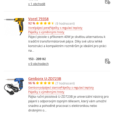
v 1 obchodě
Vorel 79358
92 %
(9 hodnocení)
Vorel
pájecí pera
Páječky s regulací teploty
Páječky s výměnnými hroty
Pájecí pistole s příkonem 40W je skvělou alternativou k
tradiční transformátorové pájce. Díky své ultra lehké
konstrukci a kompaktním rozměrům je ideální pro práci
na...
153 - 209 Kč
v 9 obchodech
Genborx U-ZD723B
96 %
(7 hodnocení)
Genborx
odpájecí stanice
Páječky s regulací teploty
Páječky s výměnnými hroty
Pájka ruční pistolová U-ZD723B je univerzální nástroj pro
pájení s odporovým topným tělesem, který vám umožní
snadno a pohodlně pracovat s elektronikou nebo
drobnými o...