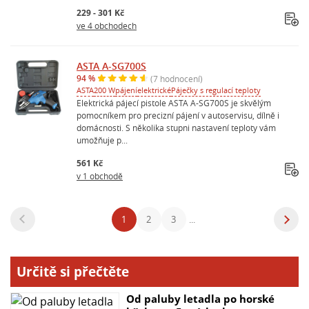
229 - 301 Kč
ve 4 obchodech
ASTA A-SG700S
94 %
(7 hodnocení)
ASTA
200 W
pájení
elektrické
Páječky s regulací teploty
Elektrická pájecí pistole ASTA A-SG700S je skvělým
pomocníkem pro precizní pájení v autoservisu, dílně i
domácnosti. S několika stupni nastavení teploty vám
umožňuje p...
561 Kč
v 1 obchodě
1
2
3
...
Určitě si přečtěte
Od paluby letadla po horské