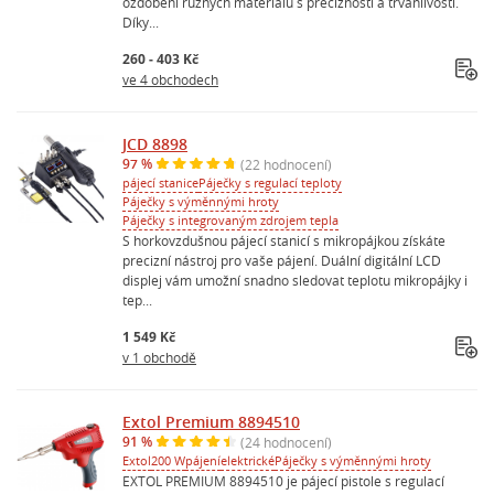
ozdobení různých materiálů s precizností a trvanlivostí.
Díky...
260 - 403 Kč
ve 4 obchodech
JCD 8898
97 %
(22 hodnocení)
pájecí stanice
Páječky s regulací teploty
Páječky s výměnnými hroty
Páječky s integrovaným zdrojem tepla
S horkovzdušnou pájecí stanicí s mikropájkou získáte
precizní nástroj pro vaše pájení. Duální digitální LCD
displej vám umožní snadno sledovat teplotu mikropájky i
tep...
1 549 Kč
v 1 obchodě
Extol Premium 8894510
91 %
(24 hodnocení)
Extol
200 W
pájení
elektrické
Páječky s výměnnými hroty
EXTOL PREMIUM 8894510 je pájecí pistole s regulací