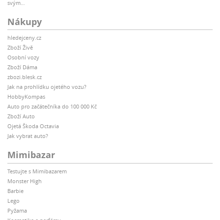
svým…
Nákupy
hledejceny.cz
Zboží Živě
Osobní vozy
Zboží Dáma
zbozi.blesk.cz
Jak na prohlídku ojetého vozu?
HobbyKompas
Auto pro začátečníka do 100 000 Kč
Zboží Auto
Ojetá Škoda Octavia
Jak vybrat auto?
Mimibazar
Testujte s Mimibazarem
Monster High
Barbie
Lego
Pyžama