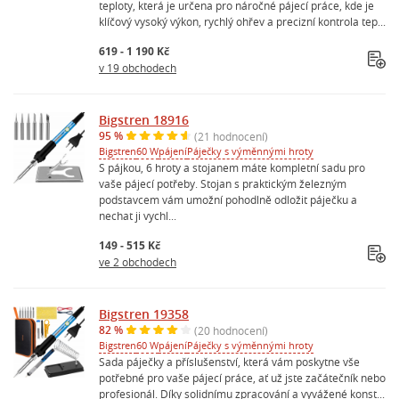
teploty, která je určena pro náročné pájecí práce, kde je
klíčový vysoký výkon, rychlý ohřev a precizní kontrola tep...
619 - 1 190 Kč
v 19 obchodech
Bigstren 18916
95 %
(21 hodnocení)
Bigstren
60 W
pájení
Páječky s výměnnými hroty
S pájkou, 6 hroty a stojanem máte kompletní sadu pro
vaše pájecí potřeby. Stojan s praktickým železným
podstavcem vám umožní pohodlně odložit páječku a
nechat ji vychl...
149 - 515 Kč
ve 2 obchodech
Bigstren 19358
82 %
(20 hodnocení)
Bigstren
60 W
pájení
Páječky s výměnnými hroty
Sada páječky a příslušenství, která vám poskytne vše
potřebné pro vaše pájecí práce, ať už jste začátečník nebo
profesionál. Díky solidnímu zpracování a vyvážené konst...