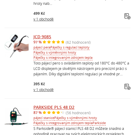
hroty nab...
499 Kč
v 1 obchodě
JCD 908S
97 %
(62 hodnocení)
pájecí pera
Páječky s regulací teploty
Páječky s výměnnými hroty
Páječky s integrovaným zdrojem tepla
Toto pájecí pero s ovládáním teploty od 180°C do 480°C a
LCD displejem je skvělým nástrojem pro precizní práci s
pájením. Díky digitální teplotní regulaci je vhodné pr...
395 Kč
v 1 obchodě
PARKSIDE PLS 48 D2
87 %
(56 hodnocení)
pájecí stanice
Páječky s výměnnými hroty
Páječky s integrovaným zdrojem tepla
Parkside
S Parkside® pájecí stanicí PLS 48 D2 můžete snadno a
pohodlně pracovat na svých elektronických projektech