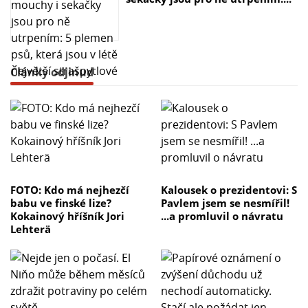
Články odjinud
FOTO: Kdo má nejhezčí
Kalousek o prezidentovi: S
babu ve finské lize?
Pavlem jsem se nesmířil!
Kokainový hříšník Jori
...a promluvil o návratu
Lehterä