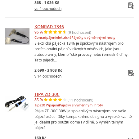
868 - 1 036 Kč
ve 4 obchodech
KONRAD T346
95 %
(9 hodnocení)
Conrad
pájení
elektrické
Páječky s výměnnými hroty
Elektrická páječka T346 je špičkovým nástrojem pro
profesionální pájení v různých odvětvích, jako jsou
autoopravny, klempířské provozy nebo řemeslné dílny.
Tato páječk...
2 690 - 3 908 Kč
v 14 obchodech
TIPA ZD-30C
85 %
(11 hodnocení)
Tipa
30 W
pájení
Páječky s výměnnými hroty
Pájka ZD-30C 30W je spolehlivým nástrojem pro vaše
pájecí práce. Díky kompaktnímu designu a vysoké kvalitě
je ideální pro použití doma i v dílně. S vyměnitelným
pájecí...
160 Kč