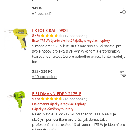
149 Kč
v 1 obchodě
EXTOL CRAFT 9922
87 %
(17 hodnocení)
Extol
175 W
pájení
elektrické
Páječky s regulací teploty
S modelom 9923 v kufriku získate spoľahlivý nástroj pre
svoje hobby projekty s veľkým výkonom a ergonomicky
tvarovanou rukoväťou pre pohodlnú prácu. Tento model je
ide...
355 - 520 Kč
v 19 obchodech
FIELDMANN FDPP 2175-E
93 %
(14 hodnocení)
Fieldmann
Páječky s regulací teploty
Páječky s výměnnými hroty
Pájecí pistole FDPP 2175-E od značky FIELDMANN je
skvělým pomocníkem pro práci jak doma, tak v
profesionálním prostředí. S příkonem 175 W je ideální pro
pájení drobnýc...