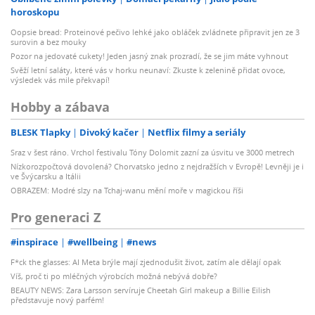
horoskopu
Oopsie bread: Proteinové pečivo lehké jako obláček zvládnete připravit jen ze 3
surovin a bez mouky
Pozor na jedovaté cukety! Jeden jasný znak prozradí, že se jim máte vyhnout
Svěží letní saláty, které vás v horku neunaví: Zkuste k zelenině přidat ovoce,
výsledek vás mile překvapí!
Hobby a zábava
BLESK Tlapky
Divoký kačer
Netflix filmy a seriály
Sraz v šest ráno. Vrchol festivalu Tóny Dolomit zazní za úsvitu ve 3000 metrech
Nízkorozpočtová dovolená? Chorvatsko jedno z nejdražších v Evropě! Levněji je i
ve Švýcarsku a Itálii
OBRAZEM: Modré slzy na Tchaj-wanu mění moře v magickou říši
Pro generaci Z
#inspirace
#wellbeing
#news
F*ck the glasses: AI Meta brýle mají zjednodušit život, zatím ale dělají opak
Víš, proč ti po mléčných výrobcích možná nebývá dobře?
BEAUTY NEWS: Zara Larsson servíruje Cheetah Girl makeup a Billie Eilish
představuje nový parfém!