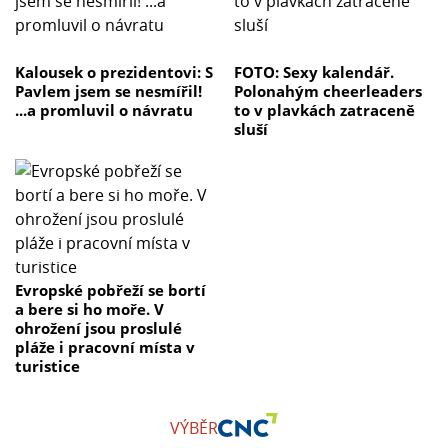
Kalousek o prezidentovi: S
FOTO: Sexy kalendář.
Pavlem jsem se nesmířil!
Polonahým cheerleaders
...a promluvil o návratu
to v plavkách zatraceně
sluší
Evropské pobřeží se bortí
a bere si ho moře. V
ohrožení jsou proslulé
pláže i pracovní místa v
turistice
VÝBĚR