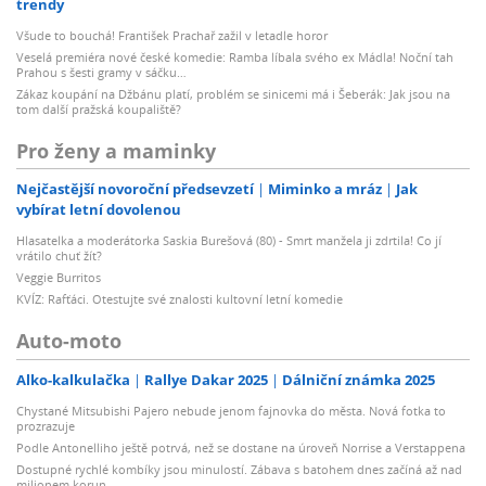
trendy
Všude to bouchá! František Prachař zažil v letadle horor
Veselá premiéra nové české komedie: Ramba líbala svého ex Mádla! Noční tah
Prahou s šesti gramy v sáčku…
Zákaz koupání na Džbánu platí, problém se sinicemi má i Šeberák: Jak jsou na
tom další pražská koupaliště?
Pro ženy a maminky
Nejčastější novoroční předsevzetí
Miminko a mráz
Jak
vybírat letní dovolenou
Hlasatelka a moderátorka Saskia Burešová (80) - Smrt manžela ji zdrtila! Co jí
vrátilo chuť žít?
Veggie Burritos
KVÍZ: Rafťáci. Otestujte své znalosti kultovní letní komedie
Auto-moto
Alko-kalkulačka
Rallye Dakar 2025
Dálniční známka 2025
Chystané Mitsubishi Pajero nebude jenom fajnovka do města. Nová fotka to
prozrazuje
Podle Antonelliho ještě potrvá, než se dostane na úroveň Norrise a Verstappena
Dostupné rychlé kombíky jsou minulostí. Zábava s batohem dnes začíná až nad
milionem korun