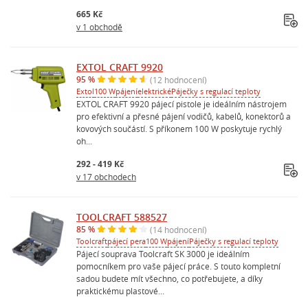
665 Kč
v 1 obchodě
EXTOL CRAFT 9920
95 %
(12 hodnocení)
Extol
100 W
pájení
elektrické
Páječky s regulací teploty
EXTOL CRAFT 9920 pájecí pistole je ideálním nástrojem
pro efektivní a přesné pájení vodičů, kabelů, konektorů a
kovových součástí. S příkonem 100 W poskytuje rychlý
oh...
292 - 419 Kč
v 17 obchodech
TOOLCRAFT 588527
85 %
(14 hodnocení)
Toolcraft
pájecí pera
100 W
pájení
Páječky s regulací teploty
Pájecí souprava Toolcraft SK 3000 je ideálním
pomocníkem pro vaše pájecí práce. S touto kompletní
sadou budete mít všechno, co potřebujete, a díky
praktickému plastové...