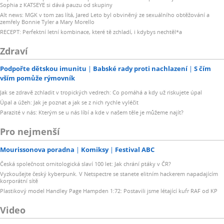
Sophia z KATSEYE si dává pauzu od skupiny
Alt news: MGK v tom zas lítá, Jared Leto byl obviněný ze sexuálního obtěžování a
zemřely Bonnie Tyler a Mary Morello
RECEPT: Perfektní letní kombinace, které tě zchladí, i kdybys nechtěl*a
Zdraví
Podpořte dětskou imunitu
Babské rady proti nachlazení
S čím
vším pomůže rýmovník
Jak se zdravě zchladit v tropických vedrech: Co pomáhá a kdy už riskujete úpal
Úpal a úžeh: Jak je poznat a jak se z nich rychle vyléčit
Parazité v nás: Kterým se u nás líbí a kde v našem těle je můžeme najít?
Pro nejmenší
Mourissonova poradna
Komiksy
Festival ABC
Česká společnost ornitologická slaví 100 let: Jak chrání ptáky v ČR?
Vyzkoušejte český kyberpunk. V Netspectre se stanete elitním hackerem napadajícím
korporátní sítě
Plastikový model Handley Page Hampden 1:72: Postavili jsme létající kufr RAF od KP
Video