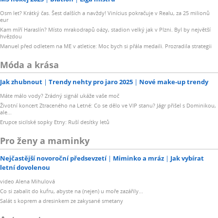
Osm let? Krátký čas. Šest dalších a navždy! Vinícius pokračuje v Realu, za 25 milionů
eur
Kam míří Haraslín? Místo mrakodrapů oázy, stadion velký jak v Plzni. Byl by největší
hvězdou
Manuel před odletem na ME v atletice: Moc bych si přála medaili. Prozradila strategii
Móda a krása
Jak zhubnout
Trendy nehty pro jaro 2025
Nové make-up trendy
Máte málo vody? Zrádný signál ukáže vaše moč
Životní koncert Ztraceného na Letné: Co se dělo ve VIP stanu? Jágr přišel s Dominikou,
ale...
Erupce sicilské sopky Etny: Ruší desítky letů
Pro ženy a maminky
Nejčastější novoroční předsevzetí
Miminko a mráz
Jak vybírat
letní dovolenou
video Alena Mihulová
Co si zabalit do kufru, abyste na (nejen) u moře zazářily...
Salát s koprem a dresinkem ze zakysané smetany