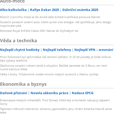
Auto-moto
Alko-kalkulačka
Rallye Dakar 2025
Dálniční známka 2025
Moto3: Z prvního místa se do druhé části britské kvalifikace posouvá Danish
Studenti postavili solární auto, které vyrobí více energie, než spotřebuje. Jeho design
inspirovala ryba
Mototest Royal Enfield Classic 650: Návrat do čtyřicátých let
Věda a technika
Nejlepší chytré hodinky
Nejlepší telefony
Nejlepší VPN – srovnání
První fotomobil byl spíš hračka než seriózní zařízení. O 25 let později je foťák klíčová
část výbavy telefonů
Zásilkovna usnadní vrácení zboží e-shopům. Balíček zanesete do Z-Boxu, ani není
nutné tisknout štítek
Válka s bloky. Průzkumník smaže mnoho malých souborů o třetinu rychleji
Ekonomika a byznys
Daňové přiznání
Novela zákoníku práce
Nadace EPCG
Emancipace českých miliardářů. Proč Strnad, Křetínský a Komárek nakupují západní
ikony
Tajemství měnové intervence: obranou japonského jenu chrání Amerika hlavně sama
sebe