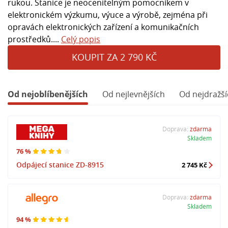
rukou. Stanice je neocenitelným pomocníkem v
elektronickém výzkumu, výuce a výrobě, zejména při
opravách elektronických zařízení a komunikačních
prostředků....
Celý popis
KOUPIT ZA 2 790 KČ
Od nejoblíbenějších
Od nejlevnějších
Od nejdražší
Doprava:
zdarma
Skladem
76 %
Odpájecí stanice ZD-8915
2 745 Kč
Doprava:
zdarma
Skladem
94 %