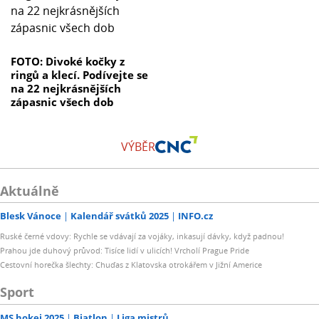
FOTO: Divoké kočky z
ringů a klecí. Podívejte se
na 22 nejkrásnějších
zápasnic všech dob
VÝBĚR
Aktuálně
Blesk Vánoce
Kalendář svátků 2025
INFO.cz
Ruské černé vdovy: Rychle se vdávají za vojáky, inkasují dávky, když padnou!
Prahou jde duhový průvod: Tisíce lidí v ulicích! Vrcholí Prague Pride
Cestovní horečka šlechty: Chuďas z Klatovska otrokářem v Jižní Americe
Sport
MS hokej 2025
Biatlon
Liga mistrů