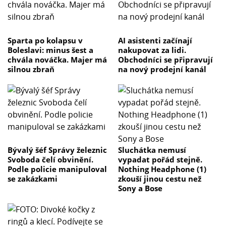
Sparta po kolapsu v
AI asistenti začínají
Boleslavi: minus šest a
nakupovat za lidi.
chvála nováčka. Majer má
Obchodníci se připravují
silnou zbraň
na nový prodejní kanál
Bývalý šéf Správy železnic
Sluchátka nemusí
Svoboda čelí obvinění.
vypadat pořád stejně.
Podle policie manipuloval
Nothing Headphone (1)
se zakázkami
zkouší jinou cestu než
Sony a Bose