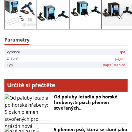
- Vstupní napětí: 220 - 240V AC
- Příkon: 90W - 200W
- Hlavní pojistka 3,15A
- Tlak vakua: 600mm Hg
- Odpájecí pistole ZD-553
Parametry
- Napětí: 24V
Výrobce
Tipa
- Teplota: 160°C-480°C
Určení
pájení
Typ
pájecí stanice
Určitě si přečtěte
Od paluby letadla po horské
hřebeny: 5 psích plemen
stvořených...
5 plemen psů, která se sluní jako