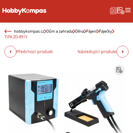
hobbykompas.cz
Dům a zahrada
Dílna
Pájení
Páječky
TIPA ZD-8915
Předchozí produkt
Následující produkt