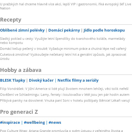
U pražských hal chceme hlavně více akcí, lepší VIP i gastronomii, říká evropský šéf Live
Nation
Recepty
Oblíbené zimní polévky
Domácí pekárny
Jídlo podle horoskopu
Sladký poklad u cesty: Využijte letní špendlíky do tvarohového koláče, marmelády
nebo kompotu
Domácí kečup pečený v troubě: Vyžaduje minimum práce a chutná lépe než vařený
Cuketová zmrzlina? Vyzkoušejte nečekaný letní hit a geniální způsob, jak zpracovat
úrodu
Hobby a zábava
BLESK Tlapky
Divoký kačer
Netflix filmy a seriály
Filip Vondrášek: V Jižní Americe si lidé plují životem mnohem lehčeji, věci tolik neřeší
Osvěžení ve Schladmingu: Lamy, ferraty i koulovačka v létě jsou jen pár hodin autem
Přibývá paniky na dovolené: Vnuka paní Soni v hotelu poštípaly štěnice! Lékaři varují
Pro generaci Z
#inspirace
#wellbeing
#news
Pop Culture Wrap: Ariana Grande promluvila o svém ústupu z veřejného života a