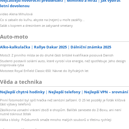
Nejčastější novoroční předsevzetí
Miminko a mráz
Jak vybírat
letní dovolenou
video Alena Mihulová
Co si zabalit do kufru, abyste na (nejen) u moře zazářily...
Salát s koprem a dresinkem ze zakysané smetany
Auto-moto
Alko-kalkulačka
Rallye Dakar 2025
Dálniční známka 2025
Moto3: Z prvního místa se do druhé části britské kvalifikace posouvá Danish
Studenti postavili solární auto, které vyrobí více energie, než spotřebuje. Jeho design
inspirovala ryba
Mototest Royal Enfield Classic 650: Návrat do čtyřicátých let
Věda a technika
Nejlepší chytré hodinky
Nejlepší telefony
Nejlepší VPN – srovnání
První fotomobil byl spíš hračka než seriózní zařízení. O 25 let později je foťák klíčová
část výbavy telefonů
Zásilkovna usnadní vrácení zboží e-shopům. Balíček zanesete do Z-Boxu, ani není
nutné tisknout štítek
Válka s bloky. Průzkumník smaže mnoho malých souborů o třetinu rychleji