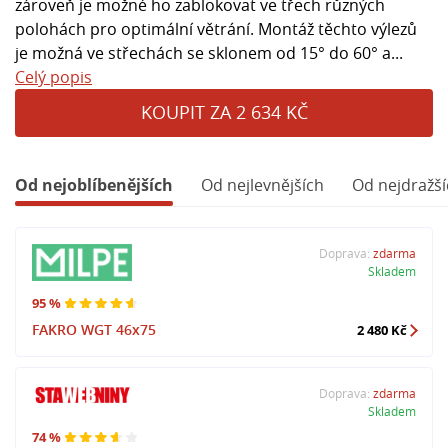
zároveň je možné ho zablokovat ve třech různých
polohách pro optimální větrání. Montáž těchto výlezů
je možná ve střechách se sklonem od 15° do 60° a...
Celý popis
KOUPIT ZA 2 634 KČ
Od nejoblíbenějších
Od nejlevnějších
Od nejdražší
Doprava:
zdarma
Skladem
95 %
FAKRO WGT 46x75
2 480 Kč
Doprava:
zdarma
Skladem
74 %