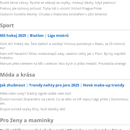
Ruské černé vdovy: Rychle se vdávají za vojáky, inkasují dávky, když padnou!
Prahou jde duhový průvod: Tisíce lidí v ulicích! Vrcholí Prague Pride
Cestovní horečka šlechty: Chuďas z Klatovska otrokářem v Jižní Americe
Sport
MS hokej 2025
Biatlon
Liga mistrů
Osm let? Krátký čas. Šest dalších a navždy! Vinícius pokračuje v Realu, za 25 milionů
eur
Kam míří Haraslín? Místo mrakodrapů oázy, stadion velký jak v Plzni. Byl by největší
hvězdou
Manuel před odletem na ME v atletice: Moc bych si přála medaili. Prozradila strategii
Móda a krása
Jak zhubnout
Trendy nehty pro jaro 2025
Nové make-up trendy
Máte málo vody? Zrádný signál ukáže vaše moč
Životní koncert Ztraceného na Letné: Co se dělo ve VIP stanu? Jágr přišel s Dominikou,
ale...
Erupce sicilské sopky Etny: Ruší desítky letů
Pro ženy a maminky