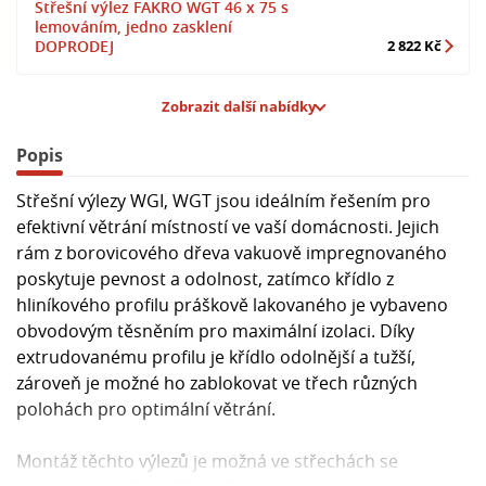
Střešní výlez FAKRO WGT 46 x 75 s
lemováním, jedno zasklení
DOPRODEJ
2 822 Kč
Zobrazit další nabídky
Popis
Střešní výlezy WGI, WGT jsou ideálním řešením pro
efektivní větrání místností ve vaší domácnosti. Jejich
rám z borovicového dřeva vakuově impregnovaného
poskytuje pevnost a odolnost, zatímco křídlo z
hliníkového profilu práškově lakovaného je vybaveno
obvodovým těsněním pro maximální izolaci. Díky
extrudovanému profilu je křídlo odolnější a tužší,
zároveň je možné ho zablokovat ve třech různých
polohách pro optimální větrání.
Montáž těchto výlezů je možná ve střechách se