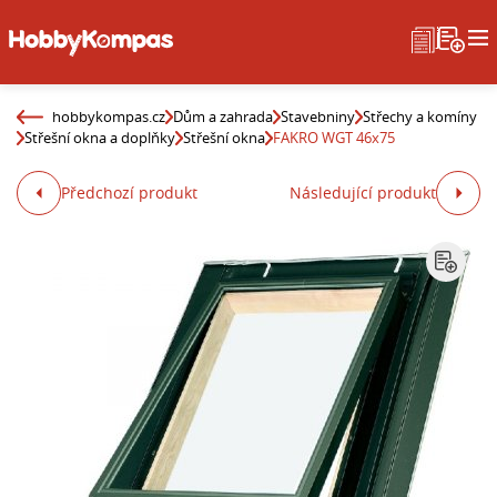
hobbykompas.cz
Dům a zahrada
Stavebniny
Střechy a komíny
Střešní okna a doplňky
Střešní okna
FAKRO WGT 46x75
Předchozí produkt
Následující produkt