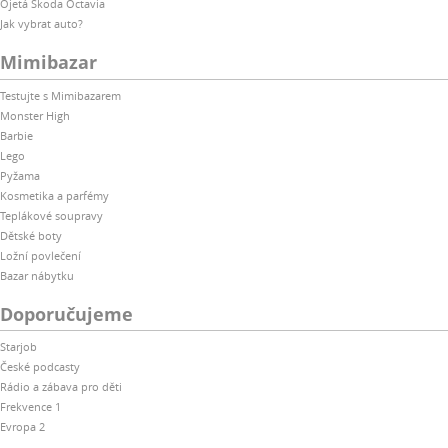
Ojetá Škoda Octavia
Jak vybrat auto?
Mimibazar
Testujte s Mimibazarem
Monster High
Barbie
Lego
Pyžama
Kosmetika a parfémy
Teplákové soupravy
Dětské boty
Ložní povlečení
Bazar nábytku
Doporučujeme
Starjob
České podcasty
Rádio a zábava pro děti
Frekvence 1
Evropa 2