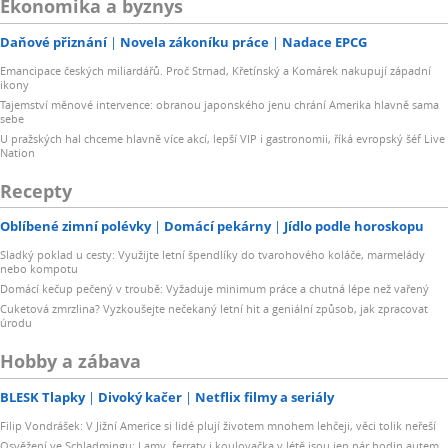
Ekonomika a byznys
Daňové přiznání
Novela zákoníku práce
Nadace EPCG
Emancipace českých miliardářů. Proč Strnad, Křetínský a Komárek nakupují západní
ikony
Tajemství měnové intervence: obranou japonského jenu chrání Amerika hlavně sama
sebe
U pražských hal chceme hlavně více akcí, lepší VIP i gastronomii, říká evropský šéf Live
Nation
Recepty
Oblíbené zimní polévky
Domácí pekárny
Jídlo podle horoskopu
Sladký poklad u cesty: Využijte letní špendlíky do tvarohového koláče, marmelády
nebo kompotu
Domácí kečup pečený v troubě: Vyžaduje minimum práce a chutná lépe než vařený
Cuketová zmrzlina? Vyzkoušejte nečekaný letní hit a geniální způsob, jak zpracovat
úrodu
Hobby a zábava
BLESK Tlapky
Divoký kačer
Netflix filmy a seriály
Filip Vondrášek: V Jižní Americe si lidé plují životem mnohem lehčeji, věci tolik neřeší
Osvěžení ve Schladmingu: Lamy, ferraty i koulovačka v létě jsou jen pár hodin autem