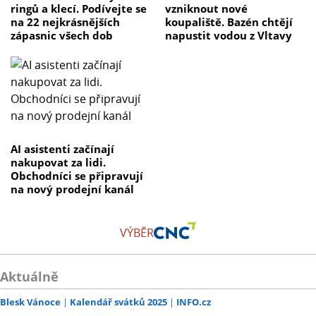
ringů a klecí. Podívejte se
vzniknout nové
na 22 nejkrásnějších
koupaliště. Bazén chtějí
zápasnic všech dob
napustit vodou z Vltavy
AI asistenti začínají
nakupovat za lidi.
Obchodníci se připravují
na nový prodejní kanál
VÝBĚR
Aktuálně
Blesk Vánoce
Kalendář svátků 2025
INFO.cz