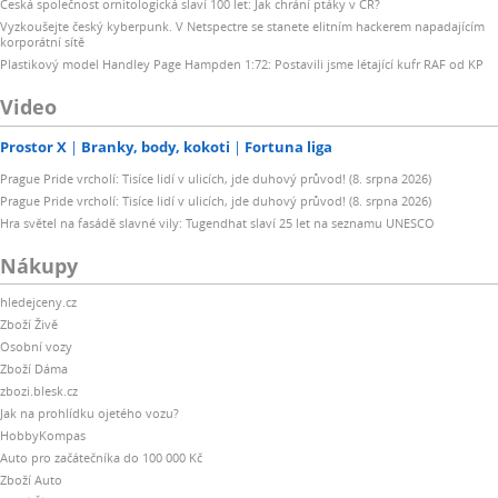
Česká společnost ornitologická slaví 100 let: Jak chrání ptáky v ČR?
Vyzkoušejte český kyberpunk. V Netspectre se stanete elitním hackerem napadajícím
korporátní sítě
Plastikový model Handley Page Hampden 1:72: Postavili jsme létající kufr RAF od KP
Video
Prostor X
Branky, body, kokoti
Fortuna liga
Prague Pride vrcholí: Tisíce lidí v ulicích, jde duhový průvod! (8. srpna 2026)
Prague Pride vrcholí: Tisíce lidí v ulicích, jde duhový průvod! (8. srpna 2026)
Hra světel na fasádě slavné vily: Tugendhat slaví 25 let na seznamu UNESCO
Nákupy
hledejceny.cz
Zboží Živě
Osobní vozy
Zboží Dáma
zbozi.blesk.cz
Jak na prohlídku ojetého vozu?
HobbyKompas
Auto pro začátečníka do 100 000 Kč
Zboží Auto