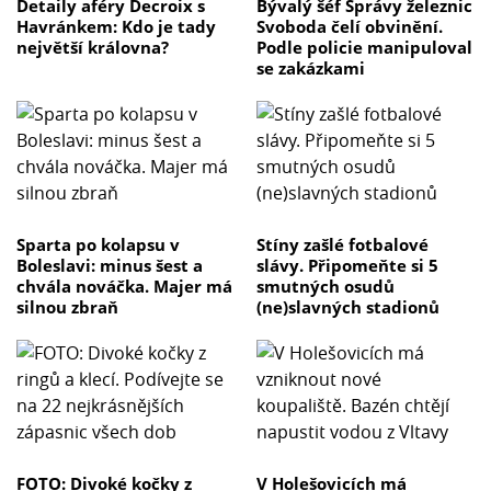
Detaily aféry Decroix s
Bývalý šéf Správy železnic
Havránkem: Kdo je tady
Svoboda čelí obvinění.
největší královna?
Podle policie manipuloval
se zakázkami
Sparta po kolapsu v
Stíny zašlé fotbalové
Boleslavi: minus šest a
slávy. Připomeňte si 5
chvála nováčka. Majer má
smutných osudů
silnou zbraň
(ne)slavných stadionů
FOTO: Divoké kočky z
V Holešovicích má