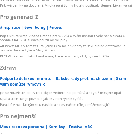
Přibývá paniky na dovolené: Vnuka paní Soni v hotelu poštípaly štěnice! Lékaři varují
Pro generaci Z
#inspirace
#wellbeing
#news
Pop Culture Wrap: Ariana Grande promluvila o svém ústupu z veřejného života a
Sophia z KATSEYE si dává pauzu od skupiny
Alt news: MGK v tom zas lítá, Jared Leto byl obviněný ze sexuálního obtěžování a
zemřely Bonnie Tyler a Mary Morello
RECEPT: Perfektní letní kombinace, které tě zchladí, i kdybys nechtěl*a
Zdraví
Podpořte dětskou imunitu
Babské rady proti nachlazení
S čím
vším pomůže rýmovník
Jak se zdravě zchladit v tropických vedrech: Co pomáhá a kdy už riskujete úpal
Úpal a úžeh: Jak je poznat a jak se z nich rychle vyléčit
Parazité v nás: Kterým se u nás líbí a kde v našem těle je můžeme najít?
Pro nejmenší
Mourissonova poradna
Komiksy
Festival ABC