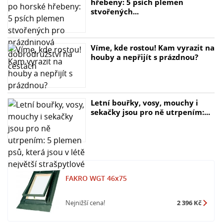
hřebeny: 5 psích plemen
- Zaoblený tvar kolíku blokujícího křídlo pro bezpečné
stvořených...
používání
- Snadná montáž na latích s možností vodorovného
posouvání
Víme, kde rostou! Kam vyrazit na
- Dodáváno s montážní sadou pro jednoduchou
houby a nepřijít s prázdnou?
instalaci
Letní bouřky, vosy, mouchy i
sekačky jsou pro ně utrpením:...
FAKRO WGT 46x75
Nejnižší cena!
2 396 Kč