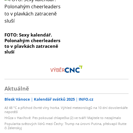
FOTO: Sexy kalendář.
Polonahým cheerleaders
to v plavkách zatraceně
sluší
VÝBĚR
Aktuálně
Blesk Vánoce
Kalendář svátků 2025
INFO.cz
Až 48 °C a příchod čtvrté vlny horka. Výhled meteorologů na 10 dní dovolenkáře
nepotěší
Hrůza v Havířově: Pes pokousal chlapečka (2) ve tváři! Majitele to nezajímalo
Popularita světových lídrů mezi Čechy: Trump na úrovni Putina, překvapil Rutte
či Zelenskyj