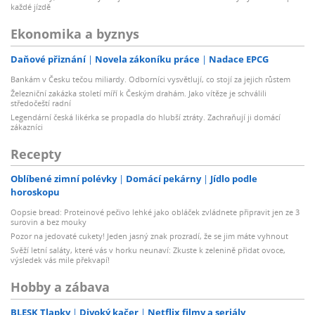
každé jízdě
Ekonomika a byznys
Daňové přiznání
Novela zákoníku práce
Nadace EPCG
Bankám v Česku tečou miliardy. Odborníci vysvětlují, co stojí za jejich růstem
Železniční zakázka století míří k Českým drahám. Jako vítěze je schválili
středočeští radní
Legendární česká likérka se propadla do hlubší ztráty. Zachraňují ji domácí
zákazníci
Recepty
Oblíbené zimní polévky
Domácí pekárny
Jídlo podle
horoskopu
Oopsie bread: Proteinové pečivo lehké jako obláček zvládnete připravit jen ze 3
surovin a bez mouky
Pozor na jedovaté cukety! Jeden jasný znak prozradí, že se jim máte vyhnout
Svěží letní saláty, které vás v horku neunaví: Zkuste k zelenině přidat ovoce,
výsledek vás mile překvapí!
Hobby a zábava
BLESK Tlapky
Divoký kačer
Netflix filmy a seriály