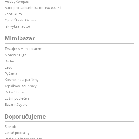
HobbyKompas
Auto pro začátečníka do 100 000 Kč
Zboží Auto
Ojetá Škoda Octavia
Jak vybrat auto?
Mimibazar
Testujte s Mimibazarem
Monster High
Barbie
Lego
Pyžama
Kosmetika a parfémy
Teplákové soupravy
Dětské boty
Ložní povlečení
Bazar nábytku
Doporučujeme
Starjob
České podcasty
Rádio a zábava pro děti