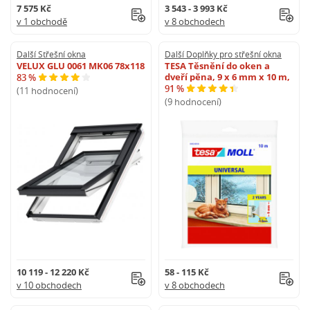
7 575 Kč
3 543 - 3 993 Kč
v 1 obchodě
v 8 obchodech
Další Střešní okna
Další Doplňky pro střešní okna
VELUX GLU 0061 MK06 78x118
TESA Těsnění do oken a
dveří pěna, 9 x 6 mm x 10 m,
83 %
91 %
(11 hodnocení)
(9 hodnocení)
10 119 - 12 220 Kč
58 - 115 Kč
v 10 obchodech
v 8 obchodech