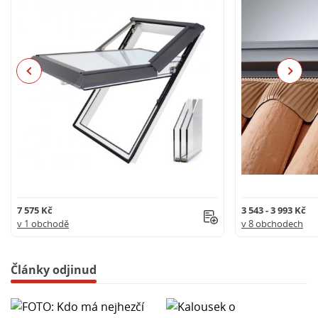
Previous
Next
7 575 Kč
3 543 - 3 993 Kč
v 1 obchodě
v 8 obchodech
Články odjinud