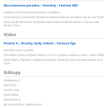
Mourissonova poradna
Komiksy
Festival ABC
Ukázka z GTA 6 bude mít premiéru na Netflixu
Forza Horizon 6 (recenze): Oblíbené arkádové závody se přesouvají do ulic Tokia!
Zase vychází Minecraft, tentokrát nativně pro Nintendo Switch 2. Nová verze
dorazí v říjnu
Video
Prostor X
Branky, body, kokoti
Fortuna liga
František Laurin pohřeb
Ochmelka vylezl ve Frýdku-Místku na 15 m vysokou lezeckou stěnu. (srpen 2026)
Hraje Plzeň v Teplicích o Martina Hyského? Slavia při chuti a Roman Macek proti
svým…
Nákupy
hledejceny.cz
Zboží Živě
Osobní vozy
Zboží Dáma
zbozi.blesk.cz
Jak na prohlídku ojetého vozu?