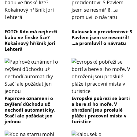
FOTO: Kdo má nejhezčí
Kalousek o prezidentovi: S
babu ve finské lize?
Pavlem jsem se nesmířil!
Kokainový hříšník Jori
...a promluvil o návratu
Lehterä
Papírové oznámení o
Evropské pobřeží se bortí
zvýšení důchodu už
a bere si ho moře. V
nechodí automaticky.
ohrožení jsou proslulé
Stačí ale požádat jen
pláže i pracovní místa v
jednou
turistice