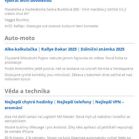
vybírat letní dovolenou
Hlasatelka a moderátorka Saskia Burešová (80) - Smrt manžela ji zdrtila! Co jí
vrátilo chuť žít?
Veggie Burritos
KVÍZ: Rafťáci. Otestujte své znalosti kultovní letní komedie
Auto-moto
Alko-kalkulačka
Rallye Dakar 2025
Dálniční známka 2025
Chystané Mitsubishi Pajero nebude jenom fajnovka do města. Nová fotka to
prozrazuje
Podle Antonelliho ještě potrvá, než se dostane na úroveň Norrise a Verstappena
Dostupné rychlé kombíky jsou minulostí. Zábava s batohem dnes začíná až nad
milionem korun
Věda a technika
Nejlepší chytré hodinky
Nejlepší telefony
Nejlepší VPN –
srovnání
Alza má další variaci na Logitech MX Master. Nová myš už nabídne i kolečko se
setrvačníkem
Modré bubliny iMessage i pro Android. Díky této aplikaci už jablíčkáři nepoznají,
že nemáte iPhone
80 % čistoty, 2 % námahy. Stojan na kolo Gearrista automaticky vyčistí řetěz po