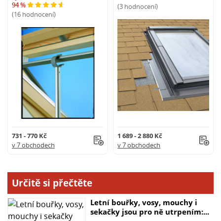
94 %
(3 hodnocení)
(16 hodnocení)
731 - 770 Kč
1 689 - 2 880 Kč
v 7 obchodech
v 7 obchodech
Určitě si přečtěte
Letní bouřky, vosy, mouchy i
sekačky jsou pro ně utrpením:...