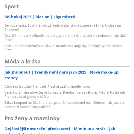
Sport
MS hokej 2025
Biatlon
Liga mistrů
Deniova cesta: Sochůrek do základu a slávistická stoperská klika. Ukáže i na
Chorého?
Ocelářům hrozí v případě marodky problém, řešit ho teď ale nebudou. Jak složí
útok?
Artisu pomáhá divočák ze Slavie: neumí moc anglicky a někdy vyděsí trenéra.
Čím?
Móda a krása
Jak zhubnout
Trendy nehty pro jaro 2025
Nové make-up
trendy
Všude to bouchá! František Prachař zažil v letadle horor
Veselá premiéra nové české komedie: Ramba líbala svého ex Mádla! Noční tah
Prahou s šesti gramy v sáčku…
Zákaz koupání na Džbánu platí, problém se sinicemi má i Šeberák: Jak jsou na
tom další pražská koupaliště?
Pro ženy a maminky
Nejčastější novoroční předsevzetí
Miminko a mráz
Jak