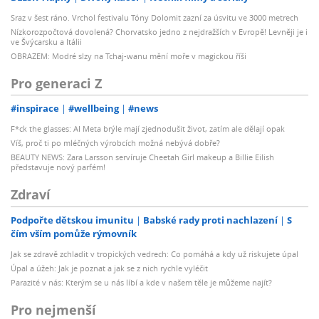
Sraz v šest ráno. Vrchol festivalu Tóny Dolomit zazní za úsvitu ve 3000 metrech
Nízkorozpočtová dovolená? Chorvatsko jedno z nejdražších v Evropě! Levněji je i
ve Švýcarsku a Itálii
OBRAZEM: Modré slzy na Tchaj-wanu mění moře v magickou říši
Pro generaci Z
#inspirace
#wellbeing
#news
F*ck the glasses: AI Meta brýle mají zjednodušit život, zatím ale dělají opak
Víš, proč ti po mléčných výrobcích možná nebývá dobře?
BEAUTY NEWS: Zara Larsson servíruje Cheetah Girl makeup a Billie Eilish
představuje nový parfém!
Zdraví
Podpořte dětskou imunitu
Babské rady proti nachlazení
S
čím vším pomůže rýmovník
Jak se zdravě zchladit v tropických vedrech: Co pomáhá a kdy už riskujete úpal
Úpal a úžeh: Jak je poznat a jak se z nich rychle vyléčit
Parazité v nás: Kterým se u nás líbí a kde v našem těle je můžeme najít?
Pro nejmenší