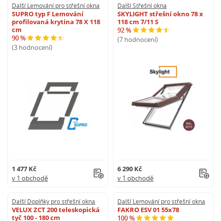
Další Lemování pro střešní okna
Další Střešní okna
SUPRO typ F Lemování
SKYLIGHT střešní okno 78 x
profilovaná krytina 78 X 118
118 cm 7/11 S
cm
92 %
90 %
(7 hodnocení)
(3 hodnocení)
1 477 Kč
6 290 Kč
v 1 obchodě
v 1 obchodě
Další Doplňky pro střešní okna
Další Lemování pro střešní okna
VELUX ZCT 200 teleskopická
FAKRO ESV 01 55x78
tyč 100 - 180 cm
100 %