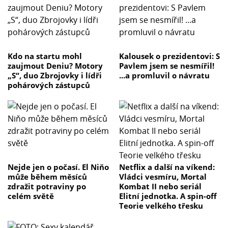
Kdo na startu mohl
Kalousek o prezidentovi: S
zaujmout Deniu? Motory
Pavlem jsem se nesmířil!
„S“, duo Zbrojovky i lídři
...a promluvil o návratu
pohárových zástupců
Nejde jen o počasí. El Niňo
Netflix a další na víkend:
může během měsíců
Vládci vesmíru, Mortal
zdražit potraviny po
Kombat II nebo seriál
celém světě
Elitní jednotka. A spin-off
Teorie velkého třesku