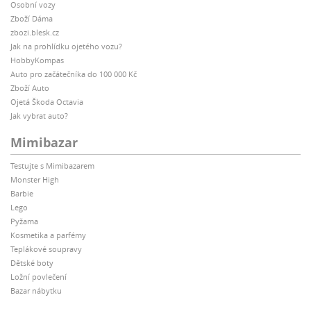
Osobní vozy
Zboží Dáma
zbozi.blesk.cz
Jak na prohlídku ojetého vozu?
HobbyKompas
Auto pro začátečníka do 100 000 Kč
Zboží Auto
Ojetá Škoda Octavia
Jak vybrat auto?
Mimibazar
Testujte s Mimibazarem
Monster High
Barbie
Lego
Pyžama
Kosmetika a parfémy
Teplákové soupravy
Dětské boty
Ložní povlečení
Bazar nábytku