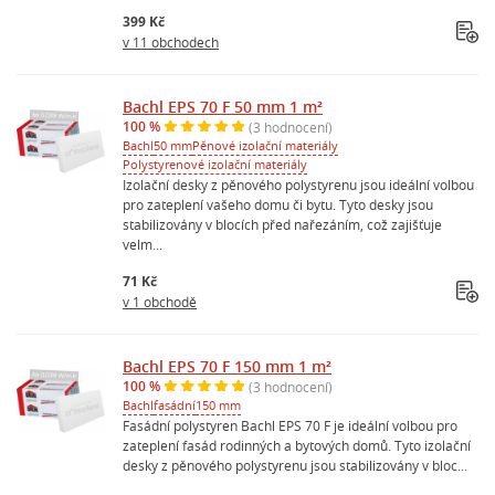
399 Kč
v 11 obchodech
Bachl EPS 70 F 50 mm 1 m²
100 %
(3 hodnocení)
Bachl
50 mm
Pěnové izolační materiály
Polystyrenové izolační materiály
Izolační desky z pěnového polystyrenu jsou ideální volbou
pro zateplení vašeho domu či bytu. Tyto desky jsou
stabilizovány v blocích před nařezáním, což zajišťuje
velm...
71 Kč
v 1 obchodě
Bachl EPS 70 F 150 mm 1 m²
100 %
(3 hodnocení)
Bachl
fasádní
150 mm
Fasádní polystyren Bachl EPS 70 F je ideální volbou pro
zateplení fasád rodinných a bytových domů. Tyto izolační
desky z pěnového polystyrenu jsou stabilizovány v bloc...