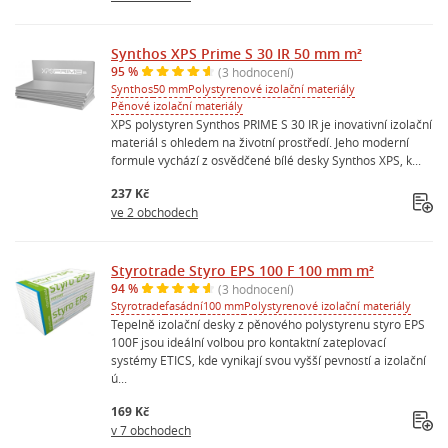
Synthos XPS Prime S 30 IR 50 mm m²
95 %
(3 hodnocení)
Synthos
50 mm
Polystyrenové izolační materiály
Pěnové izolační materiály
XPS polystyren Synthos PRIME S 30 IR je inovativní izolační
materiál s ohledem na životní prostředí. Jeho moderní
formule vychází z osvědčené bílé desky Synthos XPS, k...
237 Kč
ve 2 obchodech
Styrotrade Styro EPS 100 F 100 mm m²
94 %
(3 hodnocení)
Styrotrade
fasádní
100 mm
Polystyrenové izolační materiály
Tepelně izolační desky z pěnového polystyrenu styro EPS
100F jsou ideální volbou pro kontaktní zateplovací
systémy ETICS, kde vynikají svou vyšší pevností a izolační
ú...
169 Kč
v 7 obchodech