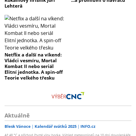
Kokainový hříšník Jori
...a promluvil o návratu
Lehterä
Netflix a další na víkend:
Vládci vesmíru, Mortal
Kombat II nebo seriál
Elitní jednotka. A spin-off
Teorie velkého třesku
VÝBĚR
Aktuálně
Blesk Vánoce
Kalendář svátků 2025
INFO.cz
Až 48 °C a příchod čtvrté vlny horka. Výhled meteorologů na 10 dní dovolenkáře