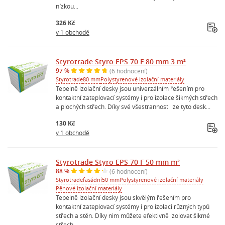
nízkou...
326 Kč
v 1 obchodě
Styrotrade Styro EPS 70 F 80 mm 3 m²
97 %
(6 hodnocení)
Styrotrade
80 mm
Polystyrenové izolační materiály
Tepelně izolační desky jsou univerzálním řešením pro
kontaktní zateplovací systémy i pro izolace šikmých střech
a plochých střech. Díky své všestrannosti lze tyto desk...
130 Kč
v 1 obchodě
Styrotrade Styro EPS 70 F 50 mm m²
88 %
(6 hodnocení)
Styrotrade
fasádní
50 mm
Polystyrenové izolační materiály
Pěnové izolační materiály
Tepelně izolační desky jsou skvělým řešením pro
kontaktní zateplovací systémy i pro izolaci různých typů
střech a stěn. Díky nim můžete efektivně izolovat šikmé
střech...