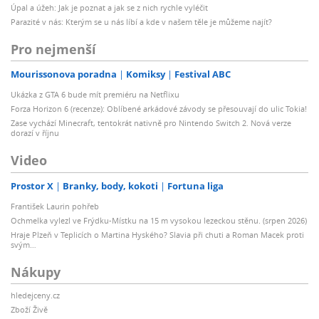
Úpal a úžeh: Jak je poznat a jak se z nich rychle vyléčit
Parazité v nás: Kterým se u nás líbí a kde v našem těle je můžeme najít?
Pro nejmenší
Mourissonova poradna
Komiksy
Festival ABC
Ukázka z GTA 6 bude mít premiéru na Netflixu
Forza Horizon 6 (recenze): Oblíbené arkádové závody se přesouvají do ulic Tokia!
Zase vychází Minecraft, tentokrát nativně pro Nintendo Switch 2. Nová verze
dorazí v říjnu
Video
Prostor X
Branky, body, kokoti
Fortuna liga
František Laurin pohřeb
Ochmelka vylezl ve Frýdku-Místku na 15 m vysokou lezeckou stěnu. (srpen 2026)
Hraje Plzeň v Teplicích o Martina Hyského? Slavia při chuti a Roman Macek proti
svým…
Nákupy
hledejceny.cz
Zboží Živě