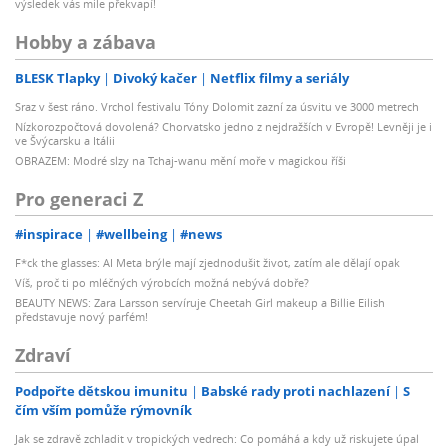
výsledek vás mile překvapí!
Hobby a zábava
BLESK Tlapky
Divoký kačer
Netflix filmy a seriály
Sraz v šest ráno. Vrchol festivalu Tóny Dolomit zazní za úsvitu ve 3000 metrech
Nízkorozpočtová dovolená? Chorvatsko jedno z nejdražších v Evropě! Levněji je i
ve Švýcarsku a Itálii
OBRAZEM: Modré slzy na Tchaj-wanu mění moře v magickou říši
Pro generaci Z
#inspirace
#wellbeing
#news
F*ck the glasses: AI Meta brýle mají zjednodušit život, zatím ale dělají opak
Víš, proč ti po mléčných výrobcích možná nebývá dobře?
BEAUTY NEWS: Zara Larsson servíruje Cheetah Girl makeup a Billie Eilish
představuje nový parfém!
Zdraví
Podpořte dětskou imunitu
Babské rady proti nachlazení
S
čím vším pomůže rýmovník
Jak se zdravě zchladit v tropických vedrech: Co pomáhá a kdy už riskujete úpal