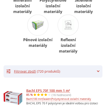
Minerální
Polystyrenové
Skleněné
izolační
izolační
izolační
materiály
materiály
materiály
Pěnové izolační
Reflexní
materiály
izolační
materiály
Filtrovat zboží
(720 produktů)
Bachl EPS 70F 100 mm 1 m²
85 %
(16 hodnocení)
Bachl
100 mm
fasádní
Polystyrenové izolační materiály
BACHL EPS 70 F polystyren je ideální volbou pro izolaci