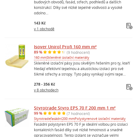
budových obvodů, fasád, střech, podhledů a dalších
konstrukcí. Díky své nízké tepelné vodivosti a vysoké
odolno...
143 Kč
v 1 obchodě
Isover Unirol Profi 160 mm m²
89 %
(9 hodnocení)
160 mm
Skleněné izolační materiály
Skleněné izolační pásy jsou skvělým řešením pro ty, kteří
hledají efektivní tepelnou a akustickou izolaci pro své
šikmé střechy a stropy. Tyto pásy vynikají svými tepe...
278 - 356 Kč
v 8 obchodech
Styrotrade Styro EPS 70 F 200 mm 1 m²
99 %
(7 hodnocení)
Styrotrade
fasádní
200 mm
Polystyrenové izolační materiály
Fasádní polystyren EPS 70 F je ideální volbou pro izolaci
kontaktních fasád díky své nízké hmotnosti a snadné
opracovatelnosti. Tento izolant se vyznačuje velmi