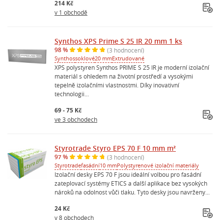
214 Kč
v 1 obchodě
Synthos XPS Prime S 25 IR 20 mm 1 ks
98 %
(3 hodnocení)
Synthos
soklové
20 mm
Extrudované
XPS polystyren Synthos PRIME S 25 IR je moderní izolační
materiál s ohledem na životní prostředí a vysokými
tepelně izolačními vlastnostmi. Díky inovativní
technologii...
69 - 75 Kč
ve 3 obchodech
Styrotrade Styro EPS 70 F 10 mm m²
97 %
(3 hodnocení)
Styrotrade
fasádní
10 mm
Polystyrenové izolační materiály
Izolační desky EPS 70 F jsou ideální volbou pro fasádní
zateplovací systémy ETICS a další aplikace bez vysokých
nároků na odolnost vůči tlaku. Tyto desky jsou navrženy...
24 Kč
v 8 obchodech