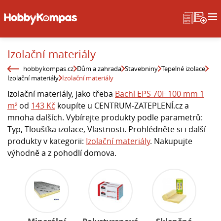
Izolační materiály
hobbykompas.cz
Dům a zahrada
Stavebniny
Tepelné izolace
Izolační materiály
Izolační materiály
Izolační materiály, jako třeba
Bachl EPS 70F 100 mm 1
m²
od
143 Kč
koupíte u CENTRUM-ZATEPLENÍ.cz a
mnoha dalších. Vybírejte produkty podle parametrů:
Typ, Tloušťka izolace, Vlastnosti. Prohlédněte si i další
produkty v kategorii:
Izolační materiály
. Nakupujte
výhodně a z pohodlí domova.