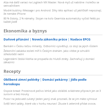
Alza má další variaci na Logitech MX Master. Nová myš už nabídne i kolečko se
setrvačníkem
Modré bubliny iMessage i pro Android. Díky této aplikaci už jablíčkáři nepoznají,
že nemáte iPhone
80 % čistoty, 2 % námahy. Stojan na kolo Gearrista automaticky vyčistí řetěz po
každé jízdě
Ekonomika a byznys
Daňové přiznání
Novela zákoníku práce
Nadace EPCG
Bankám v Česku tečou miliardy. Odborníci vysvětlují, co stojí za jejich růstem
Železniční zakázka století míří k Českým drahám. Jako vítěze je schválili
středočeští radní
Legendární česká likérka se propadla do hlubší ztráty. Zachraňují ji domácí
zákazníci
Recepty
Oblíbené zimní polévky
Domácí pekárny
Jídlo podle
horoskopu
Oopsie bread: Proteinové pečivo lehké jako obláček zvládnete připravit jen ze 3
surovin a bez mouky
Pozor na jedovaté cukety! Jeden jasný znak prozradí, že se jim máte vyhnout
Svěží letní saláty, které vás v horku neunaví: Zkuste k zelenině přidat ovoce,