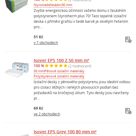
Styrotrade
fasádní
30 mm
Zvyšte energetickou účinnost vašeho domu s fasádním
polystyrenem Styrotherm plus 70! Tato tepelně izolační
deska s příměsí grafitu v šedé barvě je skvělým řešením
pro...
51 Kč
v 7 obchodech
Isover EPS 100 Z 50 mm m²
100 %
(2 hodnocení)
50 mm
Pěnové izolační materiály
Polystyrenové izolační materiály
Izolační desky z pěnového polystyrenu jsou ideální volbou
pro izolaci těžkých i lehkých plovoucích podlah bez
požadavků na kročejový útlum. Tyto desky jsou navrženy
pr...
69 Kč
ve 2 obchodech
Isover EPS Grey 100 80 mm m²