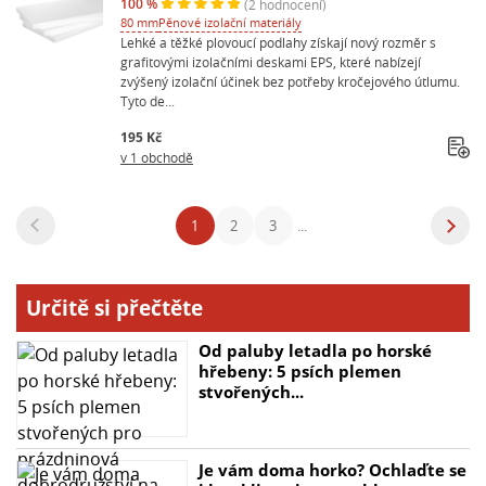
100 %
(2 hodnocení)
80 mm
Pěnové izolační materiály
Lehké a těžké plovoucí podlahy získají nový rozměr s
grafitovými izolačními deskami EPS, které nabízejí
zvýšený izolační účinek bez potřeby kročejového útlumu.
Tyto de...
195 Kč
v 1 obchodě
1
2
3
...
Určitě si přečtěte
Od paluby letadla po horské
hřebeny: 5 psích plemen
stvořených...
Je vám doma horko? Ochlaďte se