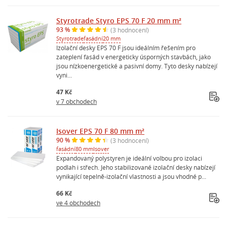
Styrotrade Styro EPS 70 F 20 mm m²
93 %
(3 hodnocení)
Styrotrade
fasádní
20 mm
Izolační desky EPS 70 F jsou ideálním řešením pro
zateplení fasád v energeticky úsporných stavbách, jako
jsou nízkoenergetické a pasivní domy. Tyto desky nabízejí
vyni...
47 Kč
v 7 obchodech
Isover EPS 70 F 80 mm m²
90 %
(3 hodnocení)
fasádní
80 mm
Isover
Expandovaný polystyren je ideální volbou pro izolaci
podlah i střech. Jeho stabilizované izolační desky nabízejí
vynikající tepelně-izolační vlastnosti a jsou vhodné p...
66 Kč
ve 4 obchodech