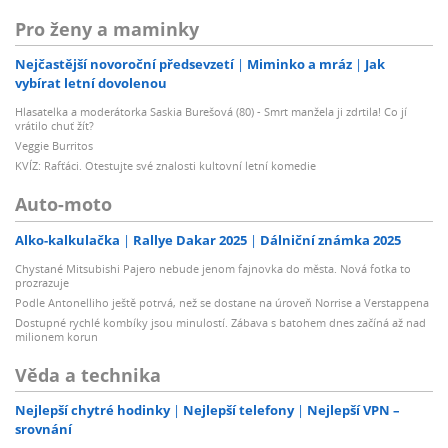
Pro ženy a maminky
Nejčastější novoroční předsevzetí
Miminko a mráz
Jak
vybírat letní dovolenou
Hlasatelka a moderátorka Saskia Burešová (80) - Smrt manžela ji zdrtila! Co jí
vrátilo chuť žít?
Veggie Burritos
KVÍZ: Rafťáci. Otestujte své znalosti kultovní letní komedie
Auto-moto
Alko-kalkulačka
Rallye Dakar 2025
Dálniční známka 2025
Chystané Mitsubishi Pajero nebude jenom fajnovka do města. Nová fotka to
prozrazuje
Podle Antonelliho ještě potrvá, než se dostane na úroveň Norrise a Verstappena
Dostupné rychlé kombíky jsou minulostí. Zábava s batohem dnes začíná až nad
milionem korun
Věda a technika
Nejlepší chytré hodinky
Nejlepší telefony
Nejlepší VPN –
srovnání