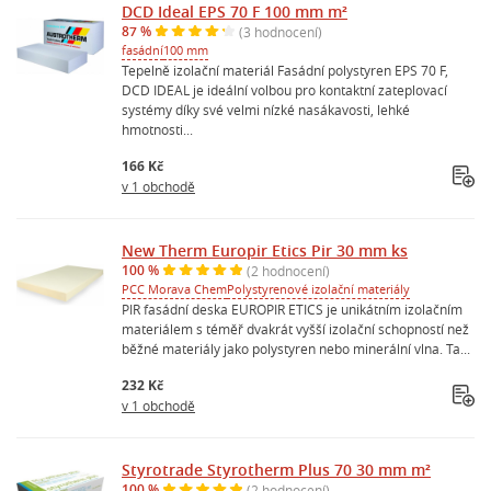
DCD Ideal EPS 70 F 100 mm m²
87 %
(3 hodnocení)
fasádní
100 mm
Tepelně izolační materiál Fasádní polystyren EPS 70 F,
DCD IDEAL je ideální volbou pro kontaktní zateplovací
systémy díky své velmi nízké nasákavosti, lehké
hmotnosti...
166 Kč
v 1 obchodě
New Therm Europir Etics Pir 30 mm ks
100 %
(2 hodnocení)
PCC Morava Chem
Polystyrenové izolační materiály
PIR fasádní deska EUROPIR ETICS je unikátním izolačním
materiálem s téměř dvakrát vyšší izolační schopností než
běžné materiály jako polystyren nebo minerální vlna. Ta...
232 Kč
v 1 obchodě
Styrotrade Styrotherm Plus 70 30 mm m²
100 %
(2 hodnocení)