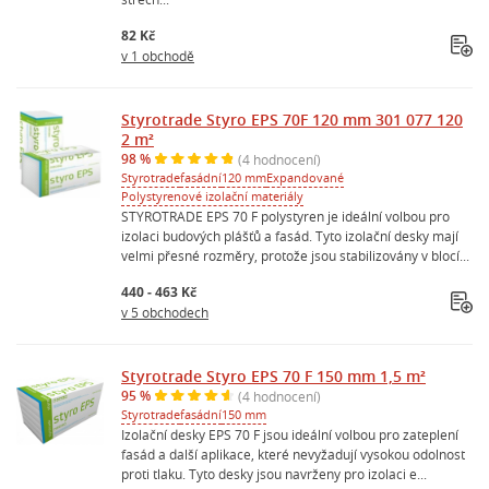
82 Kč
v 1 obchodě
Styrotrade Styro EPS 70F 120 mm 301 077 120
2 m²
98 %
(4 hodnocení)
Styrotrade
fasádní
120 mm
Expandované
Polystyrenové izolační materiály
STYROTRADE EPS 70 F polystyren je ideální volbou pro
izolaci budových plášťů a fasád. Tyto izolační desky mají
velmi přesné rozměry, protože jsou stabilizovány v blocí...
440 - 463 Kč
v 5 obchodech
Styrotrade Styro EPS 70 F 150 mm 1,5 m²
95 %
(4 hodnocení)
Styrotrade
fasádní
150 mm
Izolační desky EPS 70 F jsou ideální volbou pro zateplení
fasád a další aplikace, které nevyžadují vysokou odolnost
proti tlaku. Tyto desky jsou navrženy pro izolaci e...