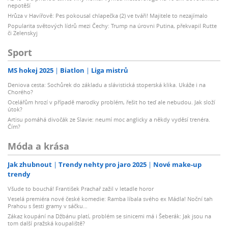
nepotěší
Hrůza v Havířově: Pes pokousal chlapečka (2) ve tváři! Majitele to nezajímalo
Popularita světových lídrů mezi Čechy: Trump na úrovni Putina, překvapil Rutte
či Zelenskyj
Sport
MS hokej 2025
Biatlon
Liga mistrů
Deniova cesta: Sochůrek do základu a slávistická stoperská klika. Ukáže i na
Chorého?
Ocelářům hrozí v případě marodky problém, řešit ho teď ale nebudou. Jak složí
útok?
Artisu pomáhá divočák ze Slavie: neumí moc anglicky a někdy vyděsí trenéra.
Čím?
Móda a krása
Jak zhubnout
Trendy nehty pro jaro 2025
Nové make-up
trendy
Všude to bouchá! František Prachař zažil v letadle horor
Veselá premiéra nové české komedie: Ramba líbala svého ex Mádla! Noční tah
Prahou s šesti gramy v sáčku…
Zákaz koupání na Džbánu platí, problém se sinicemi má i Šeberák: Jak jsou na
tom další pražská koupaliště?