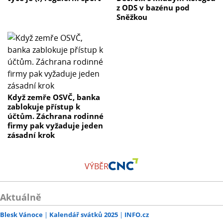
z ODS v bazénu pod
Sněžkou
Když zemře OSVČ, banka
zablokuje přístup k
účtům. Záchrana rodinné
firmy pak vyžaduje jeden
zásadní krok
VÝBĚR
Aktuálně
Blesk Vánoce
Kalendář svátků 2025
INFO.cz