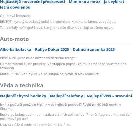
Nejčastější novoroční předsevzetí
Miminko a mráz
Jak vybírat
letní dovolenou
Okurková limonáda
RECEPT: Kynutý švestkový koláč s drobenkou. Klasika, se kterou zabodujete
Tohle nikdy neříkejte! Slova, kterými rodiče dětem ubližují ze všeho nejvíc
Auto-moto
Alko-kalkulačka
Rallye Dakar 2025
Dálniční známka 2025
Příští Audi Q8 se bude držet osvědčeného receptu
Domácí zázemí a jiné projekty. Verstappen popsal, co mu pomáhá se soustředit na
závodění
MotoGP: Na úvod byl ve Velké Británii nejrychlejší Alex Márquez
Věda a technika
Nejlepší chytré hodinky
Nejlepší telefony
Nejlepší VPN – srovnání
Jak na počítači používat Netflix v co nejlepší podobě? Rozlišení 4K běží nově i v
Chromu
Rusko požaduje povinnou instalaci státních aplikací do iPhonů. Apple odmítl, teď čelí
miliardové pokutě
Ukázka z GTA 6 bude mít premiéru na Netflixu