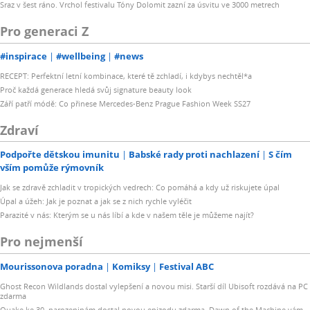
Sraz v šest ráno. Vrchol festivalu Tóny Dolomit zazní za úsvitu ve 3000 metrech
Pro generaci Z
#inspirace
#wellbeing
#news
RECEPT: Perfektní letní kombinace, které tě zchladí, i kdybys nechtěl*a
Proč každá generace hledá svůj signature beauty look
Září patří módě: Co přinese Mercedes-Benz Prague Fashion Week SS27
Zdraví
Podpořte dětskou imunitu
Babské rady proti nachlazení
S čím
vším pomůže rýmovník
Jak se zdravě zchladit v tropických vedrech: Co pomáhá a kdy už riskujete úpal
Úpal a úžeh: Jak je poznat a jak se z nich rychle vyléčit
Parazité v nás: Kterým se u nás líbí a kde v našem těle je můžeme najít?
Pro nejmenší
Mourissonova poradna
Komiksy
Festival ABC
Ghost Recon Wildlands dostal vylepšení a novou misi. Starší díl Ubisoft rozdává na PC
zdarma
Quake ke 30. narozeninám dostal novou epizodu zdarma. Dawn of the Machine vám