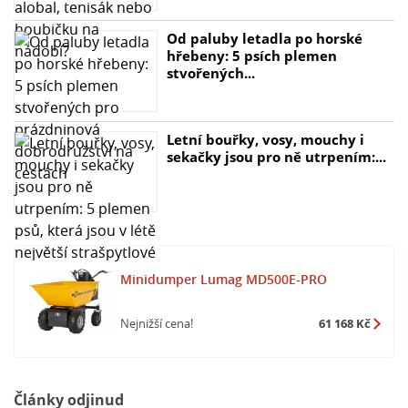
Od paluby letadla po horské
hřebeny: 5 psích plemen
stvořených...
Letní bouřky, vosy, mouchy i
sekačky jsou pro ně utrpením:...
Minidumper Lumag MD500E-PRO
Nejnižší cena!
61 168 Kč
Články odjinud