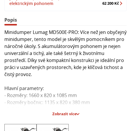
elektrickým pohonem
62 200 Kč
Popis
Minidumper Lumag MD500E-PRO: Více než jen obyčejný
minidumper, tento model je skvělým pomocníkem pro
náročné úkoly. S akumulátorovým pohonem je nejen
univerzální a tichý, ale také šetrný k životnímu
prostředí. Díky své kompaktní konstrukci je ideální pro
práci v uzavřených prostorech, kde je klíčová tichost a
čistý provoz.
Hlavní parametry:
- Rozměry: 1660 x 820 x 1085 mm
- Rozměry bočnic: 1135 x 820 x 380 mm
- Brždění: automatické bezpečnostní
Zobrazit více
- Objem korby: 350 l
- Max. doba provozu: 8 h
- Doba nabíjení: cca 7 h