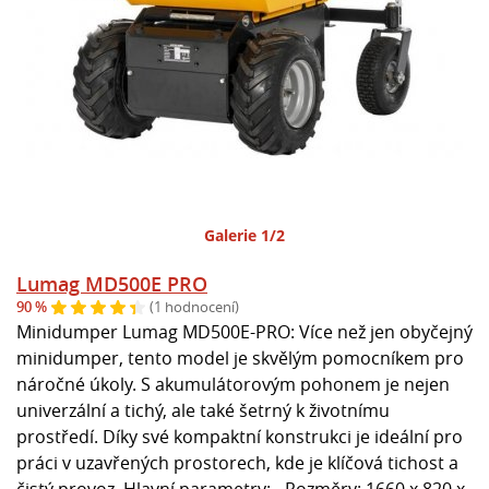
Galerie 1/2
Lumag MD500E PRO
90 %
(1 hodnocení)
Minidumper Lumag MD500E-PRO: Více než jen obyčejný
minidumper, tento model je skvělým pomocníkem pro
náročné úkoly. S akumulátorovým pohonem je nejen
univerzální a tichý, ale také šetrný k životnímu
prostředí. Díky své kompaktní konstrukci je ideální pro
práci v uzavřených prostorech, kde je klíčová tichost a
čistý provoz. Hlavní parametry: - Rozměry: 1660 x 820 x