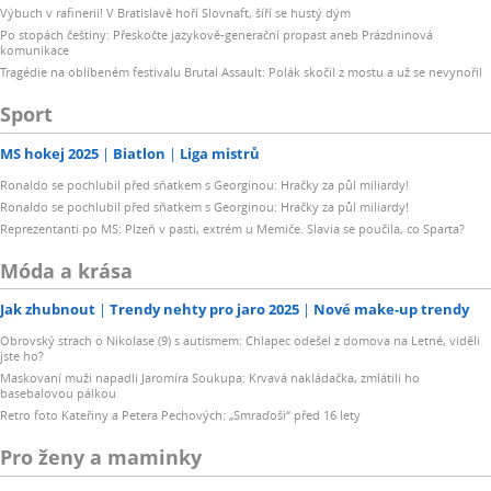
Výbuch v rafinerii! V Bratislavě hoří Slovnaft, šíří se hustý dým
Po stopách češtiny: Přeskočte jazykově-generační propast aneb Prázdninová
komunikace
Tragédie na oblíbeném festivalu Brutal Assault: Polák skočil z mostu a už se nevynořil
Sport
MS hokej 2025
Biatlon
Liga mistrů
Ronaldo se pochlubil před sňatkem s Georginou: Hračky za půl miliardy!
Ronaldo se pochlubil před sňatkem s Georginou: Hračky za půl miliardy!
Reprezentanti po MS: Plzeň v pasti, extrém u Memiče. Slavia se poučila, co Sparta?
Móda a krása
Jak zhubnout
Trendy nehty pro jaro 2025
Nové make-up trendy
Obrovský strach o Nikolase (9) s autismem: Chlapec odešel z domova na Letné, viděli
jste ho?
Maskovaní muži napadli Jaromíra Soukupa: Krvavá nakládačka, zmlátili ho
basebalovou pálkou
Retro foto Kateřiny a Petera Pechových: „Smraďoši“ před 16 lety
Pro ženy a maminky