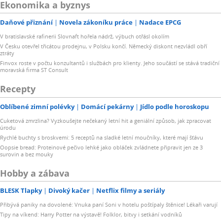
Ekonomika a byznys
Daňové přiznání
Novela zákoníku práce
Nadace EPCG
V bratislavské rafinerii Slovnaft hořela nádrž, výbuch otřásl okolím
V Česku otevřel třicátou prodejnu, v Polsku končí. Německý diskont nezvládl obří
ztráty
Finvox roste v počtu konzultantů i službách pro klienty. Jeho součástí se stává tradiční
moravská firma ST Consult
Recepty
Oblíbené zimní polévky
Domácí pekárny
Jídlo podle horoskopu
Cuketová zmrzlina? Vyzkoušejte nečekaný letní hit a geniální způsob, jak zpracovat
úrodu
Rychlé buchty s broskvemi: 5 receptů na sladké letní moučníky, které mají šťávu
Oopsie bread: Proteinové pečivo lehké jako obláček zvládnete připravit jen ze 3
surovin a bez mouky
Hobby a zábava
BLESK Tlapky
Divoký kačer
Netflix filmy a seriály
Přibývá paniky na dovolené: Vnuka paní Soni v hotelu poštípaly štěnice! Lékaři varují
Tipy na víkend: Harry Potter na výstavě! Folklor, bitvy i setkání vodníků