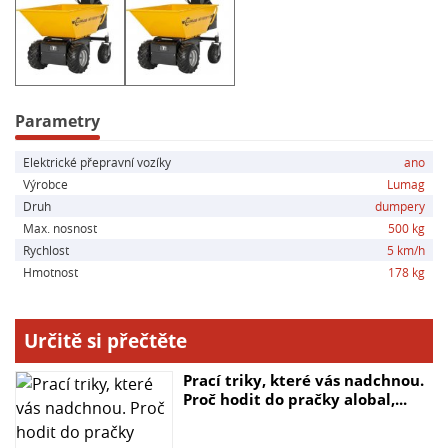
- Tlak pneumatik: vpředu 6.50 - 8, vzadu 3.5 - 4
Výhody:
- Univerzální a všestranný
- Tichý provoz
Parametry
- Ekologicky šetrný
Elektrické přepravní vozíky
ano
- Ideální pro práci v uzavřených prostorech
Výrobce
Lumag
- Kompaktní rozměry pro snadnou manipulaci
Druh
dumpery
Max. nosnost
500 kg
Obsah balení:
Rychlost
5 km/h
- Aku kolový minidumper Lumag MD500E-PRO
Hmotnost
178 kg
- Nabíječka 48 V
- Akumulátor 4x 12 V, 35 Ah
Určitě si přečtěte
Prací triky, které vás nadchnou.
Proč hodit do pračky alobal,...