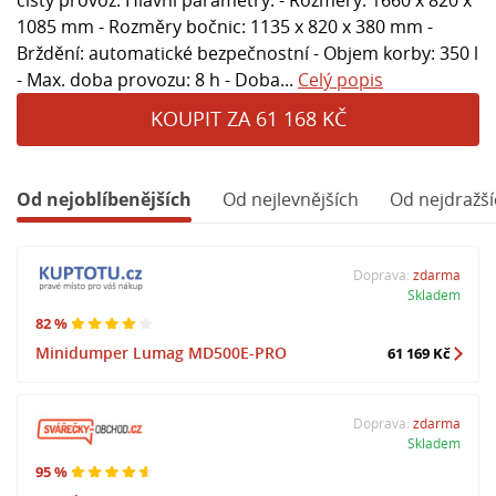
1085 mm - Rozměry bočnic: 1135 x 820 x 380 mm -
Brždění: automatické bezpečnostní - Objem korby: 350 l
- Max. doba provozu: 8 h - Doba...
Celý popis
KOUPIT ZA 61 168 KČ
Od nejoblíbenějších
Od nejlevnějších
Od nejdražší
Doprava:
zdarma
Skladem
82 %
Minidumper Lumag MD500E-PRO
61 169 Kč
Doprava:
zdarma
Skladem
95 %