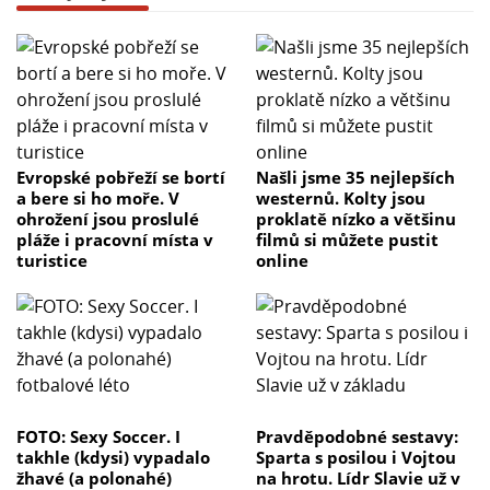
Evropské pobřeží se bortí
Našli jsme 35 nejlepších
a bere si ho moře. V
westernů. Kolty jsou
ohrožení jsou proslulé
proklatě nízko a většinu
pláže i pracovní místa v
filmů si můžete pustit
turistice
online
FOTO: Sexy Soccer. I
Pravděpodobné sestavy:
takhle (kdysi) vypadalo
Sparta s posilou i Vojtou
žhavé (a polonahé)
na hrotu. Lídr Slavie už v