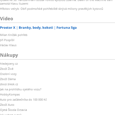
zamotá hlavu iluzemi
Hřbitov velryb: Obří podmořské pohřebiště skrývá miliony pravěkých kytovců
Video
Prostor X
Branky, body, kokoti
Fortuna liga
Milan Knížák pohřeb
Jiří Pospíšil
Václav Klaus
Nákupy
hledejceny.cz
Zboží Živě
Osobní vozy
Zboží Dáma
zbozi.blesk.cz
Jak na prohlídku ojetého vozu?
HobbyKompas
Auto pro začátečníka do 100 000 Kč
Zboží Auto
Ojetá Škoda Octavia
Jak vybrat auto?