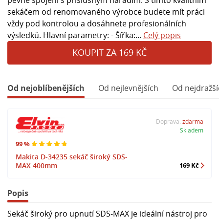
sekáčem od renomovaného výrobce budete mít práci
vždy pod kontrolou a dosáhnete profesionálních
výsledků. Hlavní parametry: - Šířka:...
Celý popis
KOUPIT ZA 169 KČ
Od nejoblíbenějších
Od nejlevnějších
Od nejdražší
Doprava:
zdarma
Skladem
99 %
Makita D-34235 sekáč široký SDS-
MAX 400mm
169 Kč
Popis
Sekáč široký pro upnutí SDS-MAX je ideální nástroj pro