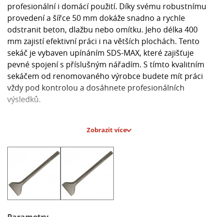
profesionální i domácí použití. Díky svému robustnímu
provedení a šířce 50 mm dokáže snadno a rychle
odstranit beton, dlažbu nebo omítku. Jeho délka 400
mm zajistí efektivní práci i na větších plochách. Tento
sekáč je vybaven upínáním SDS-MAX, které zajišťuje
pevné spojení s příslušným nářadím. S tímto kvalitním
sekáčem od renomovaného výrobce budete mít práci
vždy pod kontrolou a dosáhnete profesionálních
výsledků.
Hlavní parametry:
Zobrazit více
- Šířka: 50 mm
- Délka: 400 mm
- Upnutí: SDS-MAX
- Materiál: kvalitní ocel
- Vhodný pro: odstraňování betonu, dlažby, omítky
Parametry