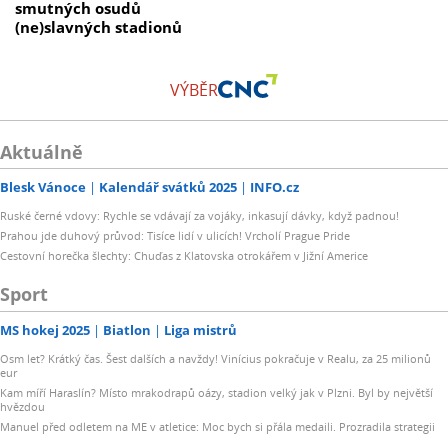
smutných osudů
(ne)slavných stadionů
VÝBĚR
Aktuálně
Blesk Vánoce
Kalendář svátků 2025
INFO.cz
Ruské černé vdovy: Rychle se vdávají za vojáky, inkasují dávky, když padnou!
Prahou jde duhový průvod: Tisíce lidí v ulicích! Vrcholí Prague Pride
Cestovní horečka šlechty: Chuďas z Klatovska otrokářem v Jižní Americe
Sport
MS hokej 2025
Biatlon
Liga mistrů
Osm let? Krátký čas. Šest dalších a navždy! Vinícius pokračuje v Realu, za 25 milionů
eur
Kam míří Haraslín? Místo mrakodrapů oázy, stadion velký jak v Plzni. Byl by největší
hvězdou
Manuel před odletem na ME v atletice: Moc bych si přála medaili. Prozradila strategii