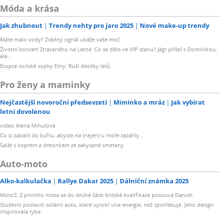
Móda a krása
Jak zhubnout
Trendy nehty pro jaro 2025
Nové make-up trendy
Máte málo vody? Zrádný signál ukáže vaše moč
Životní koncert Ztraceného na Letné: Co se dělo ve VIP stanu? Jágr přišel s Dominikou,
ale...
Erupce sicilské sopky Etny: Ruší desítky letů
Pro ženy a maminky
Nejčastější novoroční předsevzetí
Miminko a mráz
Jak vybírat
letní dovolenou
video Alena Mihulová
Co si zabalit do kufru, abyste na (nejen) u moře zazářily...
Salát s koprem a dresinkem ze zakysané smetany
Auto-moto
Alko-kalkulačka
Rallye Dakar 2025
Dálniční známka 2025
Moto3: Z prvního místa se do druhé části britské kvalifikace posouvá Danish
Studenti postavili solární auto, které vyrobí více energie, než spotřebuje. Jeho design
inspirovala ryba