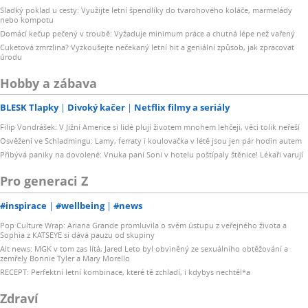
Sladký poklad u cesty: Využijte letní špendlíky do tvarohového koláče, marmelády
nebo kompotu
Domácí kečup pečený v troubě: Vyžaduje minimum práce a chutná lépe než vařený
Cuketová zmrzlina? Vyzkoušejte nečekaný letní hit a geniální způsob, jak zpracovat
úrodu
Hobby a zábava
BLESK Tlapky
Divoký kačer
Netflix filmy a seriály
Filip Vondrášek: V Jižní Americe si lidé plují životem mnohem lehčeji, věci tolik neřeší
Osvěžení ve Schladmingu: Lamy, ferraty i koulovačka v létě jsou jen pár hodin autem
Přibývá paniky na dovolené: Vnuka paní Soni v hotelu poštípaly štěnice! Lékaři varují
Pro generaci Z
#inspirace
#wellbeing
#news
Pop Culture Wrap: Ariana Grande promluvila o svém ústupu z veřejného života a
Sophia z KATSEYE si dává pauzu od skupiny
Alt news: MGK v tom zas lítá, Jared Leto byl obviněný ze sexuálního obtěžování a
zemřely Bonnie Tyler a Mary Morello
RECEPT: Perfektní letní kombinace, které tě zchladí, i kdybys nechtěl*a
Zdraví