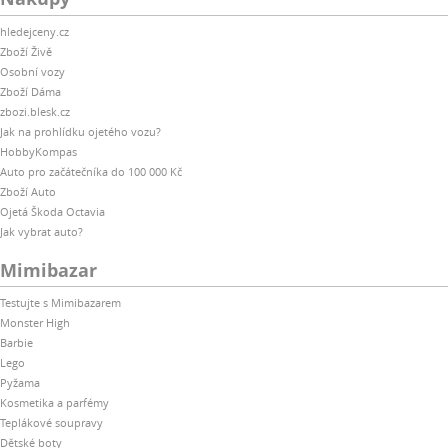
hledejceny.cz
Zboží Živě
Osobní vozy
Zboží Dáma
zbozi.blesk.cz
Jak na prohlídku ojetého vozu?
HobbyKompas
Auto pro začátečníka do 100 000 Kč
Zboží Auto
Ojetá Škoda Octavia
Jak vybrat auto?
Mimibazar
Testujte s Mimibazarem
Monster High
Barbie
Lego
Pyžama
Kosmetika a parfémy
Teplákové soupravy
Dětské boty