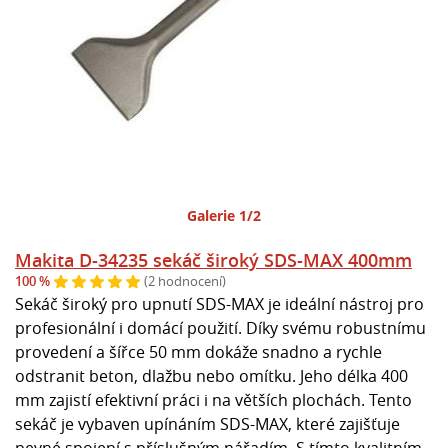
Galerie 1/2
Makita D-34235 sekáč široký SDS-MAX 400mm
100 %
(2 hodnocení)
Sekáč široký pro upnutí SDS-MAX je ideální nástroj pro
profesionální i domácí použití. Díky svému robustnímu
provedení a šířce 50 mm dokáže snadno a rychle
odstranit beton, dlažbu nebo omítku. Jeho délka 400
mm zajistí efektivní práci i na větších plochách. Tento
sekáč je vybaven upínáním SDS-MAX, které zajišťuje
pevné spojení s příslušným nářadím. S tímto kvalitním