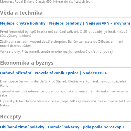
Mototest Royal Enfield Classic 650: Návrat do čtyřicátých let
Věda a technika
Nejlepší chytré hodinky
Nejlepší telefony
Nejlepší VPN – srovnání
První fotomobil byl spíš hračka než seriózní zařízení. O 25 let později je foťák klíčová
část výbavy telefonů
Zásilkovna usnadní vrácení zboží e-shopům. Balíček zanesete do Z-Boxu, ani není
nutné tisknout štítek
Válka s bloky. Průzkumník smaže mnoho malých souborů o třetinu rychleji
Ekonomika a byznys
Daňové přiznání
Novela zákoníku práce
Nadace EPCG
Emancipace českých miliardářů. Proč Strnad, Křetínský a Komárek nakupují západní
ikony
Tajemství měnové intervence: obranou japonského jenu chrání Amerika hlavně sama
sebe
U pražských hal chceme hlavně více akcí, lepší VIP i gastronomii, říká evropský šéf Live
Nation
Recepty
Oblíbené zimní polévky
Domácí pekárny
Jídlo podle horoskopu