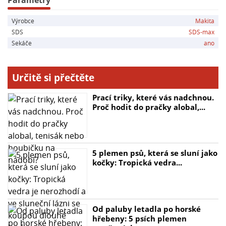
Výrobce
Makita
SDS
SDS-max
Sekáče
ano
Určitě si přečtěte
Prací triky, které vás nadchnou.
Proč hodit do pračky alobal,...
5 plemen psů, která se sluní jako
kočky: Tropická vedra...
Od paluby letadla po horské
hřebeny: 5 psích plemen