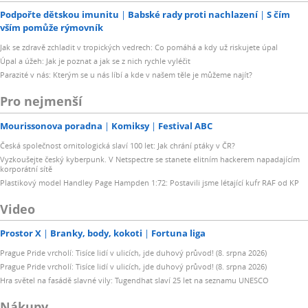
Podpořte dětskou imunitu
Babské rady proti nachlazení
S čím
vším pomůže rýmovník
Jak se zdravě zchladit v tropických vedrech: Co pomáhá a kdy už riskujete úpal
Úpal a úžeh: Jak je poznat a jak se z nich rychle vyléčit
Parazité v nás: Kterým se u nás líbí a kde v našem těle je můžeme najít?
Pro nejmenší
Mourissonova poradna
Komiksy
Festival ABC
Česká společnost ornitologická slaví 100 let: Jak chrání ptáky v ČR?
Vyzkoušejte český kyberpunk. V Netspectre se stanete elitním hackerem napadajícím
korporátní sítě
Plastikový model Handley Page Hampden 1:72: Postavili jsme létající kufr RAF od KP
Video
Prostor X
Branky, body, kokoti
Fortuna liga
Prague Pride vrcholí: Tisíce lidí v ulicích, jde duhový průvod! (8. srpna 2026)
Prague Pride vrcholí: Tisíce lidí v ulicích, jde duhový průvod! (8. srpna 2026)
Hra světel na fasádě slavné vily: Tugendhat slaví 25 let na seznamu UNESCO
Nákupy