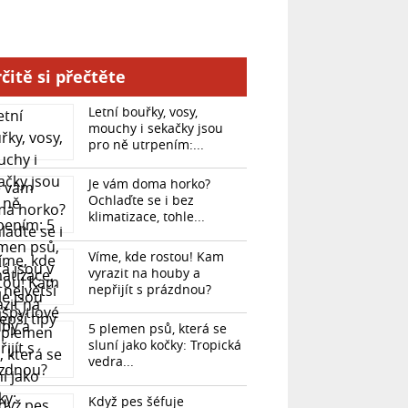
čitě si přečtěte
Letní bouřky, vosy,
mouchy i sekačky jsou
pro ně utrpením:...
Je vám doma horko?
Ochlaďte se i bez
klimatizace, tohle...
Víme, kde rostou! Kam
vyrazit na houby a
nepřijít s prázdnou?
5 plemen psů, která se
sluní jako kočky: Tropická
vedra...
Když pes šéfuje