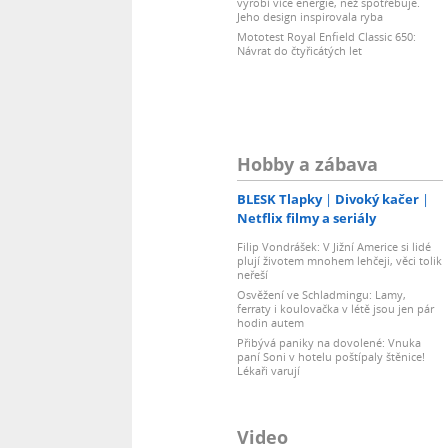
vyrobí více energie, než spotřebuje.
Jeho design inspirovala ryba
Mototest Royal Enfield Classic 650:
Návrat do čtyřicátých let
Hobby a zábava
BLESK Tlapky
Divoký kačer
Netflix filmy a seriály
Filip Vondrášek: V Jižní Americe si lidé
plují životem mnohem lehčeji, věci tolik
neřeší
Osvěžení ve Schladmingu: Lamy,
ferraty i koulovačka v létě jsou jen pár
hodin autem
Přibývá paniky na dovolené: Vnuka
paní Soni v hotelu poštípaly štěnice!
Lékaři varují
Video