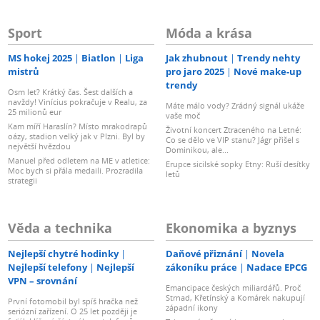
Sport
Móda a krása
MS hokej 2025
Biatlon
Liga
Jak zhubnout
Trendy nehty
mistrů
pro jaro 2025
Nové make-up
trendy
Osm let? Krátký čas. Šest dalších a
navždy! Vinícius pokračuje v Realu, za
Máte málo vody? Zrádný signál ukáže
25 milionů eur
vaše moč
Kam míří Haraslín? Místo mrakodrapů
Životní koncert Ztraceného na Letné:
oázy, stadion velký jak v Plzni. Byl by
Co se dělo ve VIP stanu? Jágr přišel s
největší hvězdou
Dominikou, ale...
Manuel před odletem na ME v atletice:
Erupce sicilské sopky Etny: Ruší desítky
Moc bych si přála medaili. Prozradila
letů
strategii
Věda a technika
Ekonomika a byznys
Nejlepší chytré hodinky
Daňové přiznání
Novela
Nejlepší telefony
Nejlepší
zákoníku práce
Nadace EPCG
VPN – srovnání
Emancipace českých miliardářů. Proč
Strnad, Křetínský a Komárek nakupují
První fotomobil byl spíš hračka než
západní ikony
seriózní zařízení. O 25 let později je