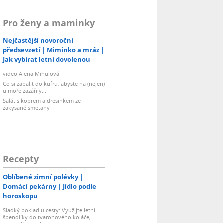
Pro ženy a maminky
Nejčastější novoroční
předsevzetí
Miminko a mráz
Jak vybírat letní dovolenou
video Alena Mihulová
Co si zabalit do kufru, abyste na (nejen)
u moře zazářily...
Salát s koprem a dresinkem ze
zakysané smetany
Recepty
Oblíbené zimní polévky
Domácí pekárny
Jídlo podle
horoskopu
Sladký poklad u cesty: Využijte letní
špendlíky do tvarohového koláče,