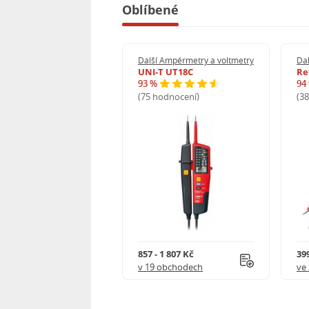
Oblíbené
Další Ampérmetry a voltmetry
Dal
UNI-T UT18C
Re
93 %
94
(75 hodnocení)
(3
857 - 1 807 Kč
399
v 19 obchodech
ve