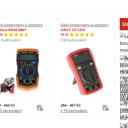
Ur
ší Ampérmetry a voltmetry
Další Ampérmetry a voltmetry
tlux RDM 3001
UNI-T UT131C
 %
96 %
8 hodnocení)
(14 hodnocení)
 - 444 Kč
284 - 467 Kč
 3 obchodech
v 19 obchodech