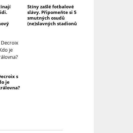
čínají
Stíny zašlé fotbalové
idi.
slávy. Připomeňte si 5
smutných osudů
nový
(ne)slavných stadionů
l
Decroix s
o je
královna?