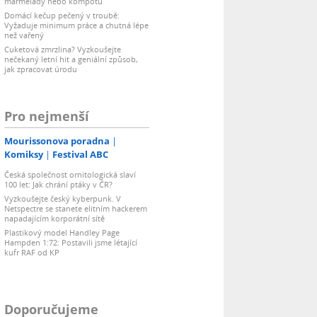
marmelády nebo kompotu
Domácí kečup pečený v troubě:
Vyžaduje minimum práce a chutná lépe
než vařený
Cuketová zmrzlina? Vyzkoušejte
nečekaný letní hit a geniální způsob,
jak zpracovat úrodu
Pro nejmenší
Mourissonova poradna
Komiksy
Festival ABC
Česká společnost ornitologická slaví
100 let: Jak chrání ptáky v ČR?
Vyzkoušejte český kyberpunk. V
Netspectre se stanete elitním hackerem
napadajícím korporátní sítě
Plastikový model Handley Page
Hampden 1:72: Postavili jsme létající
kufr RAF od KP
Doporučujeme