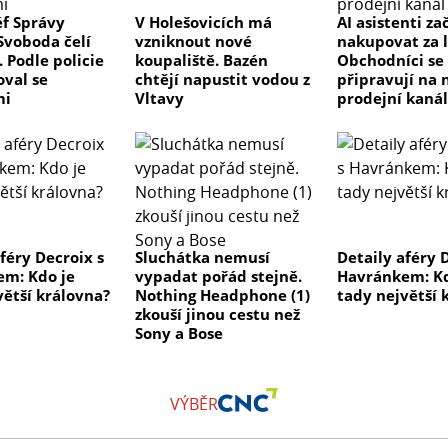
éf Správy
V Holešovicích má
AI asistenti za
Svoboda čelí
vzniknout nové
nakupovat za l
 Podle policie
koupaliště. Bazén
Obchodníci se
val se
chtějí napustit vodou z
připravují na 
mi
Vltavy
prodejní kaná
féry Decroix s
Sluchátka nemusí
Detaily aféry 
m: Kdo je
vypadat pořád stejně.
Havránkem: Kd
větší královna?
Nothing Headphone (1)
tady největší 
zkouší jinou cestu než
Sony a Bose
VÝBĚR