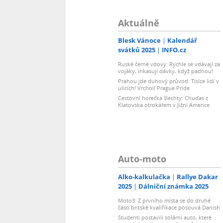
Aktuálně
Blesk Vánoce
Kalendář
svátků 2025
INFO.cz
Ruské černé vdovy: Rychle se vdávají za
vojáky, inkasují dávky, když padnou!
Prahou jde duhový průvod: Tisíce lidí v
ulicích! Vrcholí Prague Pride
Cestovní horečka šlechty: Chuďas z
Klatovska otrokářem v Jižní Americe
Auto-moto
Alko-kalkulačka
Rallye Dakar
2025
Dálniční známka 2025
Moto3: Z prvního místa se do druhé
části britské kvalifikace posouvá Danish
Studenti postavili solární auto, které