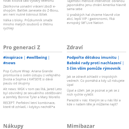
foťák klíčová část výbavy telefonů
Tajemství měnové intervence: obranou
japonského jenu chrání Amerika hlavně
Zásilkovna usnadní vrácení zboží e-
sama sebe
shopům. Balíček zanesete do Z-Boxu,
ani není nutné tisknout štítek
U pražských hal chceme hlavně více
akcí, lepší VIP i gastronomii, říká
Válka s bloky. Průzkumník smaže
evropský šéf Live Nation
mnoho malých souborů o třetinu
rychleji
Pro generaci Z
Zdraví
#inspirace
#wellbeing
Podpořte dětskou imunitu
#news
Babské rady proti nachlazení
S čím vším pomůže rýmovník
Pop Culture Wrap: Ariana Grande
promluvila o svém ústupu z veřejného
Jak se zdravě zchladit v tropických
života a Sophia z KATSEYE si dává
vedrech: Co pomáhá a kdy už riskujete
pauzu od skupiny
úpal
Alt news: MGK v tom zas lítá, Jared Leto
Úpal a úžeh: Jak je poznat a jak se z
byl obviněný ze sexuálního obtěžování
nich rychle vyléčit
a zemřely Bonnie Tyler a Mary Morello
Parazité v nás: Kterým se u nás líbí a
RECEPT: Perfektní letní kombinace,
kde v našem těle je můžeme najít?
které tě zchladí, i kdybys nechtěl*a
Nákupy
Mimibazar