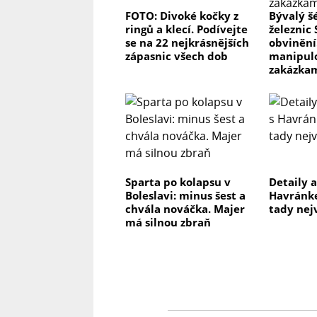
FOTO: Divoké kočky z
Bývalý š
ringů a klecí. Podívejte
železnic 
se na 22 nejkrásnějších
obvinění.
zápasnic všech dob
manipulo
zakázka
Sparta po kolapsu v
Detaily a
Boleslavi: minus šest a
Havránke
chvála nováčka. Majer
tady nej
má silnou zbraň