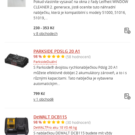
Pokud vlastníte vysavač na okna z řady Leifheit WINDOW
CLEANER 2. generace, jistě oceníte tuto náhradní
nabíječku, která je kompatibilní s modely 51000, 51016,
51019,...
230 - 353 Kč
v 8 obchodech
PARKSIDE PDSLG 20 A1
98 %
(58 hodnocení)
Parkside
Duální
S Parkside® dvojitou rychlonabíječkou Pdslg 20 A1
můžete efektivně dobíjet 2 akumulátory zároveň, a to i s
různými kapacitami. Tato nabíječka je vybavena
automatickým...
799 Kč
v 1 obchodě
DeWALT DCB115
98 %
(30 hodnocení)
DeWALT
Pro aku 18 V
0.46 kg
S nabíječkou DEWALT DCB115 budete mít vždy