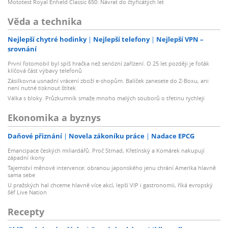
Mototest Royal Enfield Classic 650: Návrat do čtyřicátých let
Věda a technika
Nejlepší chytré hodinky
Nejlepší telefony
Nejlepší VPN –
srovnání
První fotomobil byl spíš hračka než seriózní zařízení. O 25 let později je foťák
klíčová část výbavy telefonů
Zásilkovna usnadní vrácení zboží e-shopům. Balíček zanesete do Z-Boxu, ani
není nutné tisknout štítek
Válka s bloky. Průzkumník smaže mnoho malých souborů o třetinu rychleji
Ekonomika a byznys
Daňové přiznání
Novela zákoníku práce
Nadace EPCG
Emancipace českých miliardářů. Proč Strnad, Křetínský a Komárek nakupují
západní ikony
Tajemství měnové intervence: obranou japonského jenu chrání Amerika hlavně
sama sebe
U pražských hal chceme hlavně více akcí, lepší VIP i gastronomii, říká evropský
šéf Live Nation
Recepty