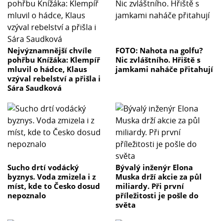
Nejvýznamnější chvíle
FOTO: Nahota na golfu?
pohřbu Knížáka: Klempíř
Nic zvláštního. Hřiště s
mluvil o hádce, Klaus
jamkami naháče přitahují
vzýval rebelství a přišla i
Sára Saudková
Sucho drtí vodácký
Bývalý inženýr Elona
byznys. Voda zmizela i z
Muska drží akcie za půl
míst, kde to Česko dosud
miliardy. Při první
nepoznalo
příležitosti je pošle do
světa