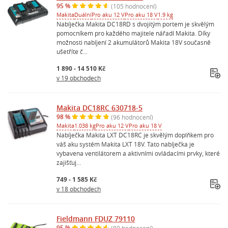
95 %
(105 hodnocení)
Makita
Duální
Pro aku 12 V
Pro aku 18 V
1.9 kg
Nabíječka Makita DC18RD s dvojitým portem je skvělým
pomocníkem pro každého majitele nářadí Makita. Díky
možnosti nabíjení 2 akumulátorů Makita 18V současně
ušetříte č...
1 890 - 14 510 Kč
v 19 obchodech
Makita DC18RC 630718-5
98 %
(96 hodnocení)
Makita
1.038 kg
Pro aku 12 V
Pro aku 18 V
Nabíječka Makita LXT DC18RC je skvělým doplňkem pro
váš aku systém Makita LXT 18V. Tato nabíječka je
vybavena ventilátorem a aktivními ovládacími prvky, které
zajišťuj...
749 - 1 585 Kč
v 18 obchodech
Fieldmann FDUZ 79110
95 %
(80 hodnocení)