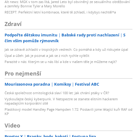
Alt news: MGK v tom zas lítá, Jared Leto byl obviněný ze sexuálního obtěžování
a zemřely Bonnie Tyler a Mary Morello
RECEPT: Perfektní letní kombinace, které tě zchladí, i kdybys nechtěl*a
Zdraví
Podpořte dětskou imunitu
Babské rady proti nachlazení
S
čím vším pomůže rýmovník
Jak se zdravě zchladit v tropických vedrech: Co pomáhá a kdy už riskujete úpal
Úpal a úžeh: Jak je poznat a jak se z nich rychle vyléčit
Parazité v nás: Kterým se u nás líbí a kde v našem těle je můžeme najít?
Pro nejmenší
Mourissonova poradna
Komiksy
Festival ABC
Česká společnost ornitologická slaví 100 let: Jak chrání ptáky v ČR?
Vyzkoušejte český kyberpunk. V Netspectre se stanete elitním hackerem
napadajícím korporátní sítě
Plastikový model Handley Page Hampden 1:72: Postavili jsme létající kufr RAF od
KP
Video
Prostor X
Branky, body, kokoti
Fortuna liga