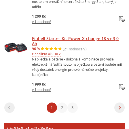
nositelem prestižního certifikátu Energy Star, který je
udělo...
1 200 Kč
v 1 obchodě
Einhell Starter-Kit Power-X-change 18 v+ 3,0
Ah
96 %
(21 hodnocení)
Einhell
Pro aku 18 V
Nabíječka a baterie - dokonalá kombinace pro vaše
elektrické nářadí! S touto nabíječkou a baterií budete mít
vždy dostatek energie pro své náročné projekty.
Nabíječka...
1 990 Kč
v 1 obchodě
1
2
3
...