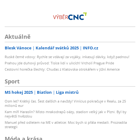
VÝBĚR
Aktuálně
Blesk Vánoce
Kalendář svátků 2025
INFO.cz
Ruské černé vdovy: Rychle se vdávají za vojáky, inkasují dávky, když padnou!
Prahou jde duhový průvod: Tisíce lidí v ulicích! Vrcholí Prague Pride
Cestovní horečka šlechty: Chuďas z Klatovska otrokářem v Jižní Americe
Sport
MS hokej 2025
Biatlon
Liga mistrů
Osm let? Krátký čas. Šest dalších a navždy! Vinícius pokračuje v Realu, za 25
milionů eur
Kam míří Haraslín? Místo mrakodrapů oázy, stadion velký jak v Plzni. Byl by
největší hvězdou
Manuel před odletem na ME v atletice: Moc bych si přála medaili. Prozradila
strategii
Móda a krása