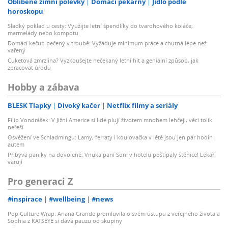
Oblíbené zimní polévky
Domácí pekárny
Jídlo podle
horoskopu
Sladký poklad u cesty: Využijte letní špendlíky do tvarohového koláče,
marmelády nebo kompotu
Domácí kečup pečený v troubě: Vyžaduje minimum práce a chutná lépe než
vařený
Cuketová zmrzlina? Vyzkoušejte nečekaný letní hit a geniální způsob, jak
zpracovat úrodu
Hobby a zábava
BLESK Tlapky
Divoký kačer
Netflix filmy a seriály
Filip Vondrášek: V Jižní Americe si lidé plují životem mnohem lehčeji, věci tolik
neřeší
Osvěžení ve Schladmingu: Lamy, ferraty i koulovačka v létě jsou jen pár hodin
autem
Přibývá paniky na dovolené: Vnuka paní Soni v hotelu poštípaly štěnice! Lékaři
varují
Pro generaci Z
#inspirace
#wellbeing
#news
Pop Culture Wrap: Ariana Grande promluvila o svém ústupu z veřejného života a
Sophia z KATSEYE si dává pauzu od skupiny