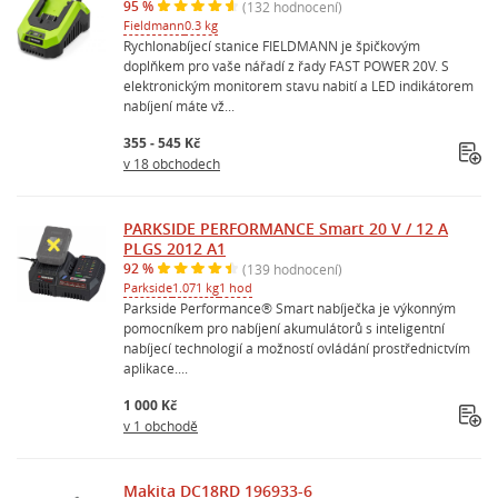
95 %
(132 hodnocení)
Fieldmann
0.3 kg
Rychlonabíjecí stanice FIELDMANN je špičkovým
doplňkem pro vaše nářadí z řady FAST POWER 20V. S
elektronickým monitorem stavu nabití a LED indikátorem
nabíjení máte vž...
355 - 545 Kč
v 18 obchodech
PARKSIDE PERFORMANCE Smart 20 V / 12 A
PLGS 2012 A1
92 %
(139 hodnocení)
Parkside
1.071 kg
1 hod
Parkside Performance® Smart nabíječka je výkonným
pomocníkem pro nabíjení akumulátorů s inteligentní
nabíjecí technologií a možností ovládání prostřednictvím
aplikace....
1 000 Kč
v 1 obchodě
Makita DC18RD 196933-6