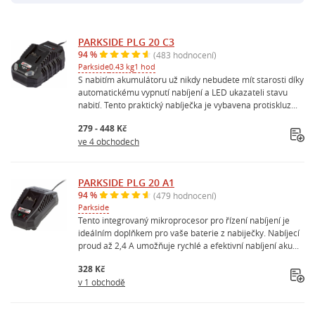
PARKSIDE PLG 20 C3
94 %
(483 hodnocení)
Parkside
0.43 kg
1 hod
S nabitím akumulátoru už nikdy nebudete mít starosti díky
automatickému vypnutí nabíjení a LED ukazateli stavu
nabití. Tento praktický nabíječka je vybavena protiskluz...
279 - 448 Kč
ve 4 obchodech
PARKSIDE PLG 20 A1
94 %
(479 hodnocení)
Parkside
Tento integrovaný mikroprocesor pro řízení nabíjení je
ideálním doplňkem pro vaše baterie z nabiječky. Nabíjecí
proud až 2,4 A umožňuje rychlé a efektivní nabíjení aku...
328 Kč
v 1 obchodě