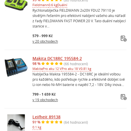
Fieldmann
0.6 kg
Duální
Rychlonabíječka FIELDMANN 2x20V FDUZ 79110 je
skvělým řešením pro efektivní nabíjení vašeho aku nářadí
z řady FIELDMANN FAST POWER 20 V. Tato duální nabíjecí
stanice v...
579 - 999 Kč
v 20 obchodech
Makita DC18RC 195584-2
98 %
(66 hodnocení)
Makita
Pro aku 12 V
Pro aku 18 V
0.81 kg
Nabíječka Makita 195584-2 - DC18RC je ideální volbou
pro každého, kdo potřebuje rychle a efektivně dobíjet své
Li-ion nebo Ni-MH baterie o napětí 7,2 - 18V. Díky inova...
799 - 1 659 Kč
v 19 obchodech
Leifheit 89138
97 %
(64 hodnocení)
0.1 kg