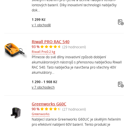
iontových baterií. Díky inovativní technologii nabíječky
dok...
1 299 Kč
v 1 obchodě
Riwall PRO RAC 540
93 %
(29 hodnocení)
Riwall Pro
0.2 kg
Přineste do své dílny inovativní způsob dobíjení
akumulátorových nástrojů s přenosnou nabíječkou Riwall
RAC 540. Tato nabíječka je navržena pro všechny 40V
akumulátory...
1 290 - 1 908 Kč
v 7 obchodech
Greenworks G60C
90 %
(27 hodnocení)
Greenworks
Nabíjecí stanice Greenworks G60UC je skvělým řešením
pro efektivní nabíjení 60V baterií. Tento produkt je