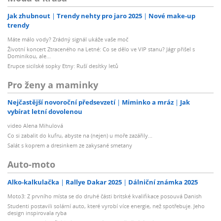
Jak zhubnout
Trendy nehty pro jaro 2025
Nové make-up
trendy
Máte málo vody? Zrádný signál ukáže vaše moč
Životní koncert Ztraceného na Letné: Co se dělo ve VIP stanu? Jágr přišel s
Dominikou, ale...
Erupce sicilské sopky Etny: Ruší desítky letů
Pro ženy a maminky
Nejčastější novoroční předsevzetí
Miminko a mráz
Jak
vybírat letní dovolenou
video Alena Mihulová
Co si zabalit do kufru, abyste na (nejen) u moře zazářily...
Salát s koprem a dresinkem ze zakysané smetany
Auto-moto
Alko-kalkulačka
Rallye Dakar 2025
Dálniční známka 2025
Moto3: Z prvního místa se do druhé části britské kvalifikace posouvá Danish
Studenti postavili solární auto, které vyrobí více energie, než spotřebuje. Jeho
design inspirovala ryba