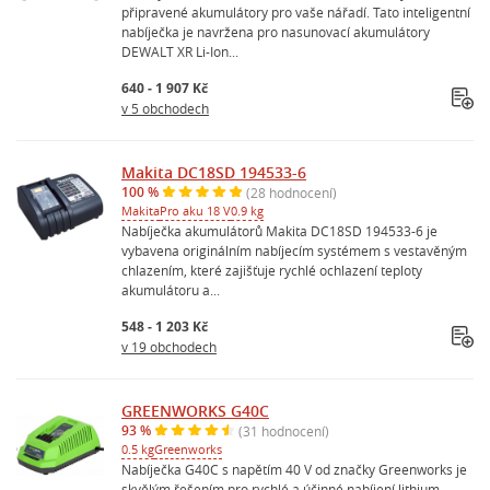
připravené akumulátory pro vaše nářadí. Tato inteligentní
nabíječka je navržena pro nasunovací akumulátory
DEWALT XR Li-Ion...
640 - 1 907 Kč
v 5 obchodech
Makita DC18SD 194533-6
100 %
(28 hodnocení)
Makita
Pro aku 18 V
0.9 kg
Nabíječka akumulátorů Makita DC18SD 194533-6 je
vybavena originálním nabíjecím systémem s vestavěným
chlazením, které zajišťuje rychlé ochlazení teploty
akumulátoru a...
548 - 1 203 Kč
v 19 obchodech
GREENWORKS G40C
93 %
(31 hodnocení)
0.5 kg
Greenworks
Nabíječka G40C s napětím 40 V od značky Greenworks je
skvělým řešením pro rychlé a účinné nabíjení lithium-