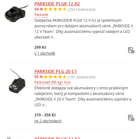
PARKSIDE PLGK 12 A2
94 %
(253 hodnocení)
Parkside
Nabíječka PARKSIDE® PLGK 12 V A2 je spolehlivým
pomocníkem pro dobíjení akumulátorů série „PARKSIDE X
12 V Team". Díky automatickému vypnutí nabíjení a LED
ukazateli n...
299 Kč
v 1 obchodě
PARKSIDE PLG 20 C1
95 %
(197 hodnocení)
Parkside
0.395 kg
1 hod
Efektivně dobíjejte své akumulátory s tímto praktickým
nabíječem, který je kompatibilní s akumulátory série
„PARKSIDE X 20 V Team“. Díky automatickému vypínání a
LED u...
219 - 250 Kč
ve 2 obchodech
PARKSIDE PLGK 12 A3