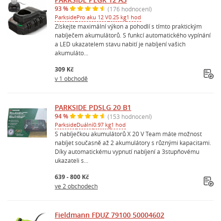
93 %
(176 hodnocení)
Parkside
Pro aku 12 V
0.25 kg
1 hod
Získejte maximální výkon a pohodlí s tímto praktickým
nabíječem akumulátorů. S funkcí automatického vypínání
a LED ukazatelem stavu nabití je nabíjení vašich
akumuláto...
309 Kč
v 1 obchodě
PARKSIDE PDSLG 20 B1
94 %
(153 hodnocení)
Parkside
Duální
0.97 kg
1 hod
S nabíječkou akumulátorů X 20 V Team máte možnost
nabíjet současně až 2 akumulátory s různými kapacitami.
Díky automatickému vypnutí nabíjení a 3stupňovému
ukazateli s...
639 - 800 Kč
ve 2 obchodech
Fieldmann FDUZ 79100 50004602