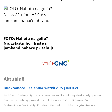
FOTO: Nahota na golfu?
Nic zvláštního. Hřiště s
jamkami naháče přitahují
VÝBĚR
Aktuálně
Blesk Vánoce
Kalendář svátků 2025
INFO.cz
Ruské černé vdovy: Rychle se vdávají za vojáky, inkasují dávky, když padnou!
Prahou jde duhový průvod: Tisíce lidí v ulicích! Vrcholí Prague Pride
Cestovní horečka šlechty: Chuďas z Klatovska otrokářem v Jižní Americe