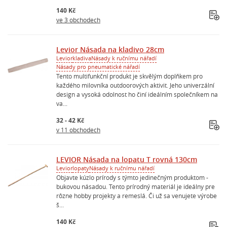
140 Kč
ve 3 obchodech
Levior Násada na kladivo 28cm
Levior
kladiva
Násady k ručnímu nářadí
Násady pro pneumatické nářadí
Tento multifunkční produkt je skvělým doplňkem pro
každého milovníka outdoorových aktivit. Jeho univerzální
design a vysoká odolnost ho činí ideálním společníkem na
va...
32 - 42 Kč
v 11 obchodech
LEVIOR Násada na lopatu T rovná 130cm
Levior
lopaty
Násady k ručnímu nářadí
Objavte kúzlo prírody s týmto jedinečným produktom -
bukovou násadou. Tento prírodný materiál je ideálny pre
rôzne hobby projekty a remeslá. Či už sa venujete výrobe
š...
140 Kč