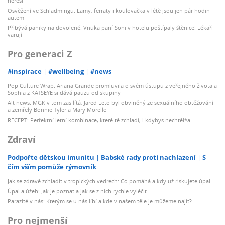
neřeší
Osvěžení ve Schladmingu: Lamy, ferraty i koulovačka v létě jsou jen pár hodin
autem
Přibývá paniky na dovolené: Vnuka paní Soni v hotelu poštípaly štěnice! Lékaři
varují
Pro generaci Z
#inspirace
#wellbeing
#news
Pop Culture Wrap: Ariana Grande promluvila o svém ústupu z veřejného života a
Sophia z KATSEYE si dává pauzu od skupiny
Alt news: MGK v tom zas lítá, Jared Leto byl obviněný ze sexuálního obtěžování
a zemřely Bonnie Tyler a Mary Morello
RECEPT: Perfektní letní kombinace, které tě zchladí, i kdybys nechtěl*a
Zdraví
Podpořte dětskou imunitu
Babské rady proti nachlazení
S
čím vším pomůže rýmovník
Jak se zdravě zchladit v tropických vedrech: Co pomáhá a kdy už riskujete úpal
Úpal a úžeh: Jak je poznat a jak se z nich rychle vyléčit
Parazité v nás: Kterým se u nás líbí a kde v našem těle je můžeme najít?
Pro nejmenší