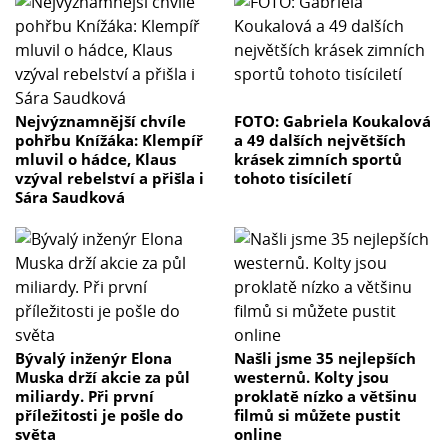
Nejvýznamnější chvíle
FOTO: Gabriela Koukalová
pohřbu Knížáka: Klempíř
a 49 dalších největších
mluvil o hádce, Klaus
krásek zimních sportů
vzýval rebelství a přišla i
tohoto tisíciletí
Sára Saudková
Bývalý inženýr Elona
Našli jsme 35 nejlepších
Muska drží akcie za půl
westernů. Kolty jsou
miliardy. Při první
proklatě nízko a většinu
příležitosti je pošle do
filmů si můžete pustit
světa
online