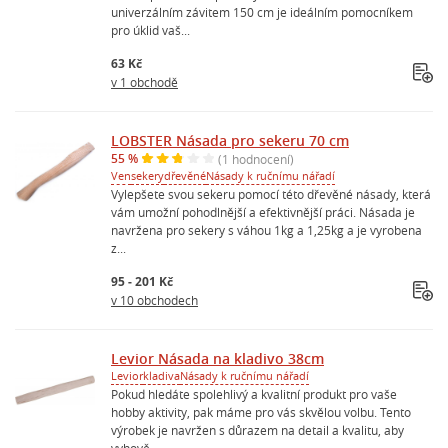
univerzálním závitem 150 cm je ideálním pomocníkem
pro úklid vaš...
63 Kč
v 1 obchodě
LOBSTER Násada pro sekeru 70 cm
55 %
(1 hodnocení)
Ven
sekery
dřevěné
Násady k ručnímu nářadí
Vylepšete svou sekeru pomocí této dřevěné násady, která
vám umožní pohodlnější a efektivnější práci. Násada je
navržena pro sekery s váhou 1kg a 1,25kg a je vyrobena
z...
95 - 201 Kč
v 10 obchodech
Levior Násada na kladivo 38cm
Levior
kladiva
Násady k ručnímu nářadí
Pokud hledáte spolehlivý a kvalitní produkt pro vaše
hobby aktivity, pak máme pro vás skvělou volbu. Tento
výrobek je navržen s důrazem na detail a kvalitu, aby
vyhově...