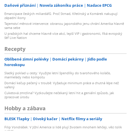
Daňové přiznání
Novela zákoníku práce
Nadace EPCG
Emancipace českých miliardářů. Proč Strnad, Křetínský a Komárek nakupují
západní ikony
Tajemství měnové intervence: obranou japonského jenu chrání Amerika hlavně
sama sebe
U pražských hal chceme hlavně více akcí, lepší VIP i gastronomii, říká evropský
šéf Live Nation
Recepty
Oblíbené zimní polévky
Domácí pekárny
Jídlo podle
horoskopu
Sladký poklad u cesty: Využijte letní špendlíky do tvarohového koláče,
marmelády nebo kompotu
Domácí kečup pečený v troubě: Vyžaduje minimum práce a chutná lépe než
vařený
Cuketová zmrzlina? Vyzkoušejte nečekaný letní hit a geniální způsob, jak
zpracovat úrodu
Hobby a zábava
BLESK Tlapky
Divoký kačer
Netflix filmy a seriály
Filip Vondrášek: V Jižní Americe si lidé plují životem mnohem lehčeji, věci tolik