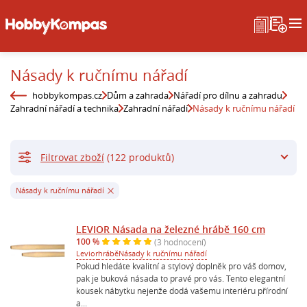
Násady k ručnímu nářadí
hobbykompas.cz
Dům a zahrada
Nářadí pro dílnu a zahradu
Zahradní nářadí a technika
Zahradní nářadí
Násady k ručnímu nářadí
Filtrovat zboží
(122 produktů)
Násady k ručnímu nářadí
LEVIOR Násada na železné hrábě 160 cm
100 %
(3 hodnocení)
Levior
hrábě
Násady k ručnímu nářadí
Pokud hledáte kvalitní a stylový doplněk pro váš domov,
pak je buková násada to pravé pro vás. Tento elegantní
kousek nábytku nejenže dodá vašemu interiéru přírodní
a...