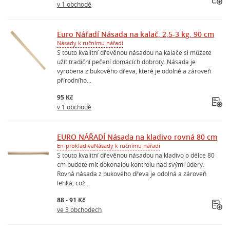
v 1 obchodě
Euro Nářadí Násada na kalač, 2,5-3 kg, 90 cm
Násady k ručnímu nářadí
S touto kvalitní dřevěnou násadou na kalače si můžete
užít tradiční pečení domácích dobroty. Násada je
vyrobena z bukového dřeva, které je odolné a zároveň
přírodního...
95 Kč
v 1 obchodě
EURO NÁŘADÍ Násada na kladivo rovná 80 cm
En-pro
kladiva
Násady k ručnímu nářadí
S touto kvalitní dřevěnou násadou na kladivo o délce 80
cm budete mít dokonalou kontrolu nad svými údery.
Rovná násada z bukového dřeva je odolná a zároveň
lehká, což...
88 - 91 Kč
ve 3 obchodech