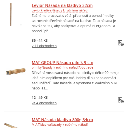
Levior Násada na kladivo 32cm
Levior
kladiva
Násady k ručnímu nářadí
Začněme pracovat s větší přesností a pohodlím díky
tvarované dřevěné násadě na kladivo. Tato násada je
navržena tak, aby poskytovala optimální ergonomii a
pohodlí při...
36 - 44 Kč
v 11 obchodech
MAT GROUP Násada pilník 9 cm
pilníky
Násady k ručnímu nářadí
Aldotrade
Dřevěná voskovaná násada na pilníky o délce 90 mm je
ideálním doplňkem pro vaši hobby dílnu nebo domácí
sadu nářadí. Tato násada je vyrobena z kvalitního buku
nebo jas...
12 - 49 Kč
ve 4 obchodech
MAT Násada kladivo 800g 34cm
M.A.T.
kladiva
Násady k ručnímu nářadí