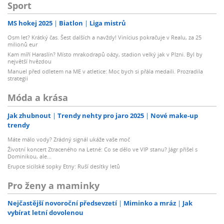
Sport
MS hokej 2025
Biatlon
Liga mistrů
Osm let? Krátký čas. Šest dalších a navždy! Vinícius pokračuje v Realu, za 25
milionů eur
Kam míří Haraslín? Místo mrakodrapů oázy, stadion velký jak v Plzni. Byl by
největší hvězdou
Manuel před odletem na ME v atletice: Moc bych si přála medaili. Prozradila
strategii
Móda a krása
Jak zhubnout
Trendy nehty pro jaro 2025
Nové make-up
trendy
Máte málo vody? Zrádný signál ukáže vaše moč
Životní koncert Ztraceného na Letné: Co se dělo ve VIP stanu? Jágr přišel s
Dominikou, ale...
Erupce sicilské sopky Etny: Ruší desítky letů
Pro ženy a maminky
Nejčastější novoroční předsevzetí
Miminko a mráz
Jak
vybírat letní dovolenou