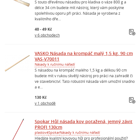
S touto dřevěnou násadou pro kladiva o váze 800 g a
délce 34 cm budete mít nástroj, který vám poskytne
spolehlivou oporu při práci. Násada je vyrobena z
kvalitního dře...
40 - 49 Kč
v 6 obchodech
VASKO Násada na krompáč malý 1,5 kg, 90 cm
VAS-V70011
Násady k ručnímu nářadí
S násadou na krompáč malého 1,5 kg a délkou 90 cm
budete mít v rukou skvělý nástroj pro práci na zahradě či
ve stavebnictví. Tato robustní násada vám umožní snadno
a e...
130 Kč
v 1 obchodě
Spokar Hůl násada kov potažená, jemný závit
PROFI 130cm
plastové
Spokar
Násady k ručnímu nářadí
Hledáte kvalitní kovovou hůl pro profesionální použití?