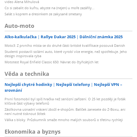
video Alena Mihulová
Co si zabalit do kufru, abyste na (nejen) u moře zazářily...
Salát s koprem a dresinkem ze zakysané smetany
Auto-moto
Alko-kalkulačka
Rallye Dakar 2025
Dálniční známka 2025
Moto3: Z prvního místa se do druhé části britské kvalifikace posouvá Danish
Studenti postavili solární auto, které vyrobí více energie, než spotřebuje. Jeho
design inspirovala ryba
Mototest Royal Enfield Classic 650: Návrat do čtyřicátých let
Věda a technika
Nejlepší chytré hodinky
Nejlepší telefony
Nejlepší VPN –
srovnání
První fotomobil byl spíš hračka než seriózní zařízení. O 25 let později je foťák
klíčová část výbavy telefonů
Zásilkovna usnadní vrácení zboží e-shopům. Balíček zanesete do Z-Boxu, ani
není nutné tisknout štítek
Válka s bloky. Průzkumník smaže mnoho malých souborů o třetinu rychleji
Ekonomika a byznys