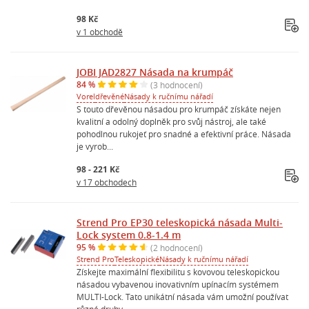
98 Kč
v 1 obchodě
JOBI JAD2827 Násada na krumpáč
84 %
(3 hodnocení)
Vorel
dřevěné
Násady k ručnímu nářadí
S touto dřevěnou násadou pro krumpáč získáte nejen
kvalitní a odolný doplněk pro svůj nástroj, ale také
pohodlnou rukojeť pro snadné a efektivní práce. Násada
je vyrob...
98 - 221 Kč
v 17 obchodech
Strend Pro EP30 teleskopická násada Multi-
Lock system 0.8-1.4 m
95 %
(2 hodnocení)
Strend Pro
Teleskopické
Násady k ručnímu nářadí
Získejte maximální flexibilitu s kovovou teleskopickou
násadou vybavenou inovativním upínacím systémem
MULTI-Lock. Tato unikátní násada vám umožní používat
různé druhy...