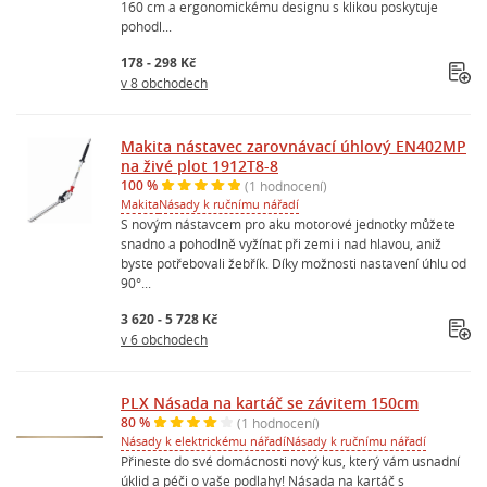
160 cm a ergonomickému designu s klikou poskytuje
pohodl...
178 - 298 Kč
v 8 obchodech
Makita nástavec zarovnávací úhlový EN402MP
na živé plot 1912T8-8
100 %
(1 hodnocení)
Makita
Násady k ručnímu nářadí
S novým nástavcem pro aku motorové jednotky můžete
snadno a pohodlně vyžínat při zemi i nad hlavou, aniž
byste potřebovali žebřík. Díky možnosti nastavení úhlu od
90°...
3 620 - 5 728 Kč
v 6 obchodech
PLX Násada na kartáč se závitem 150cm
80 %
(1 hodnocení)
Násady k elektrickému nářadí
Násady k ručnímu nářadí
Přineste do své domácnosti nový kus, který vám usnadní
úklid a péči o vaše podlahy! Násada na kartáč s