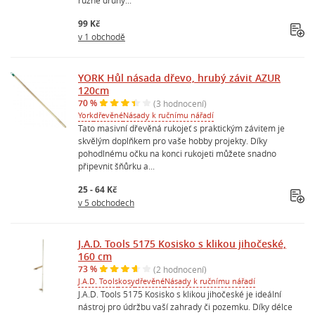
99 Kč
v 1 obchodě
YORK Hůl násada dřevo, hrubý závit AZUR
120cm
70 %
(3 hodnocení)
York
dřevěné
Násady k ručnímu nářadí
Tato masivní dřevěná rukojeť s praktickým závitem je
skvělým doplňkem pro vaše hobby projekty. Díky
pohodlnému očku na konci rukojeti můžete snadno
připevnit šňůrku a...
25 - 64 Kč
v 5 obchodech
J.A.D. Tools 5175 Kosisko s klikou jihočeské,
160 cm
73 %
(2 hodnocení)
J.A.D. Tools
kosy
dřevěné
Násady k ručnímu nářadí
J.A.D. Tools 5175 Kosisko s klikou jihočeské je ideální
nástroj pro údržbu vaší zahrady či pozemku. Díky délce