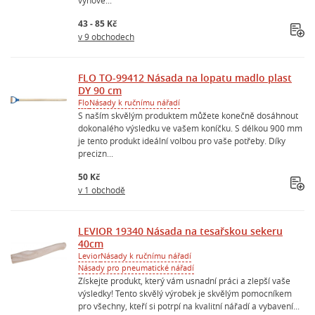
43 - 85 Kč
v 9 obchodech
FLO TO-99412 Násada na lopatu madlo plast
DY 90 cm
Flo
Násady k ručnímu nářadí
S naším skvělým produktem můžete konečně dosáhnout
dokonalého výsledku ve vašem koníčku. S délkou 900 mm
je tento produkt ideální volbou pro vaše potřeby. Díky
precizn...
50 Kč
v 1 obchodě
LEVIOR 19340 Násada na tesařskou sekeru
40cm
Levior
Násady k ručnímu nářadí
Násady pro pneumatické nářadí
Získejte produkt, který vám usnadní práci a zlepší vaše
výsledky! Tento skvělý výrobek je skvělým pomocníkem
pro všechny, kteří si potrpí na kvalitní nářadí a vybavení...