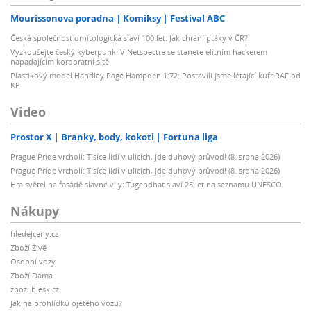
Mourissonova poradna
Komiksy
Festival ABC
Česká společnost ornitologická slaví 100 let: Jak chrání ptáky v ČR?
Vyzkoušejte český kyberpunk. V Netspectre se stanete elitním hackerem
napadajícím korporátní sítě
Plastikový model Handley Page Hampden 1:72: Postavili jsme létající kufr RAF od
KP
Video
Prostor X
Branky, body, kokoti
Fortuna liga
Prague Pride vrcholí: Tisíce lidí v ulicích, jde duhový průvod! (8. srpna 2026)
Prague Pride vrcholí: Tisíce lidí v ulicích, jde duhový průvod! (8. srpna 2026)
Hra světel na fasádě slavné vily: Tugendhat slaví 25 let na seznamu UNESCO
Nákupy
hledejceny.cz
Zboží Živě
Osobní vozy
Zboží Dáma
zbozi.blesk.cz
Jak na prohlídku ojetého vozu?