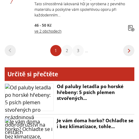
Tato silnostěnná lakovaná hůl je vyrobena z pevného
materiálu a poskytne vám spolehlivou oporu při
každodenním...
46 - 50 Kč
ve 2 obchodech
1
2
3
...
Určitě si přečtěte
Od paluby letadla po horské
hřebeny: 5 psích plemen
stvořených...
Je vám doma horko? Ochlaďte se
i bez klimatizace, tohle...