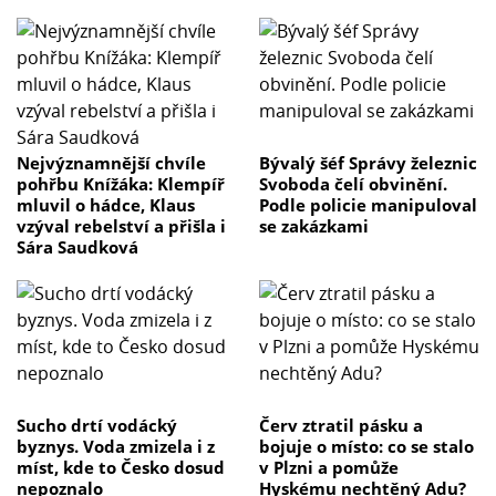
Nejvýznamnější chvíle
Bývalý šéf Správy železnic
pohřbu Knížáka: Klempíř
Svoboda čelí obvinění.
mluvil o hádce, Klaus
Podle policie manipuloval
vzýval rebelství a přišla i
se zakázkami
Sára Saudková
Sucho drtí vodácký
Červ ztratil pásku a
byznys. Voda zmizela i z
bojuje o místo: co se stalo
míst, kde to Česko dosud
v Plzni a pomůže
nepoznalo
Hyskému nechtěný Adu?