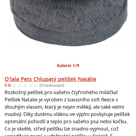
Galerie 1/9
O'lala Pets Chlupatý pelíšek Natálie
0 %
(0 hodnocení)
Rozkošný pelíšek pro vašeho čtyřnohého miláčka!
Pelíšek Natalie je vyroben z luxusního soft fleece s
dlouhým vlasem, který je nejen měkký, ale také velmi
mazlivý. Díky dutému vláknu ve výplni poskytuje pelíšek
optimální pohodlí a teplo pro vašeho psa nebo kočku.
Co je skvělé, střed pelíšku lze snadno vyjmout, což
usnadňuje praní a udržování pelíšku v čistotě. S