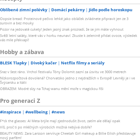
Oblíbené zimní polévky
Domácí pekárny
Jídlo podle horoskopu
Oopsie bread: Proteinové pečivo lehké jako obláček zvládnete připravit jen ze 3
surovin a bez mouky
Pozor na jedovaté cukety! Jeden jasný znak prozradí, že se jim máte vyhnout
Svěží letní saláty, které vás v horku neunaví: Zkuste k zelenině přidat ovoce, výsledek
vás mile překvapí!
Hobby a zábava
BLESK Tlapky
Divoký kačer
Netflix filmy a seriály
Sraz v šest ráno. Vrchol festivalu Tóny Dolomit zazní za úsvitu ve 3000 metrech
Nízkorozpočtová dovolená? Chorvatsko jedno z nejdražších v Evropě! Levněji je i ve
Švýcarsku a Itálii
OBRAZEM: Modré slzy na Tchaj-wanu mění moře v magickou říši
Pro generaci Z
#inspirace
#wellbeing
#news
F*ck the glasses: AI Meta brýle mají zjednodušit život, zatím ale dělají opak
Víš, proč ti po mléčných výrobcích možná nebývá dobře?
BEAUTY NEWS: Zara Larsson servíruje Cheetah Girl makeup a Billie Eilish představuje
nový parfém!