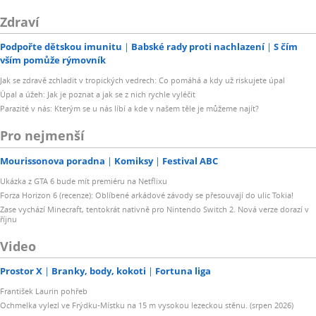
Zdraví
Podpořte dětskou imunitu
Babské rady proti nachlazení
S čím
vším pomůže rýmovník
Jak se zdravě zchladit v tropických vedrech: Co pomáhá a kdy už riskujete úpal
Úpal a úžeh: Jak je poznat a jak se z nich rychle vyléčit
Parazité v nás: Kterým se u nás líbí a kde v našem těle je můžeme najít?
Pro nejmenší
Mourissonova poradna
Komiksy
Festival ABC
Ukázka z GTA 6 bude mít premiéru na Netflixu
Forza Horizon 6 (recenze): Oblíbené arkádové závody se přesouvají do ulic Tokia!
Zase vychází Minecraft, tentokrát nativně pro Nintendo Switch 2. Nová verze dorazí v
říjnu
Video
Prostor X
Branky, body, kokoti
Fortuna liga
František Laurin pohřeb
Ochmelka vylezl ve Frýdku-Místku na 15 m vysokou lezeckou stěnu. (srpen 2026)