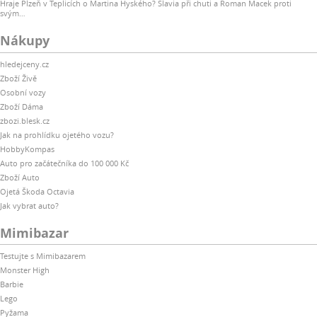
Hraje Plzeň v Teplicích o Martina Hyského? Slavia při chuti a Roman Macek proti
svým…
Nákupy
hledejceny.cz
Zboží Živě
Osobní vozy
Zboží Dáma
zbozi.blesk.cz
Jak na prohlídku ojetého vozu?
HobbyKompas
Auto pro začátečníka do 100 000 Kč
Zboží Auto
Ojetá Škoda Octavia
Jak vybrat auto?
Mimibazar
Testujte s Mimibazarem
Monster High
Barbie
Lego
Pyžama