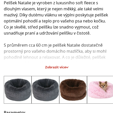
Pelíšek Natalie je vyroben z luxusního soft fleece s
dlouhým vlasem, který je nejen měkký, ale také velmi
mazlivý. Díky dutému vláknu ve výplni poskytuje pelíšek
optimální pohodlí a teplo pro vašeho psa nebo kočku.
Co je skvělé, střed pelíšku lze snadno vyjmout, což
usnadňuje praní a udržování pelíšku v čistotě.
S průměrem cca 60 cm je pelíšek Natalie dostatečně
prostorný pro vašeho domácího mazlíčka, aby si mohl
pohodlně lehnout a relaxovat. A co je důležité, pelíšek
lze prát na 30 stupňů, ale bez aviváže, žehlení a sušení v
Zobrazit více
sušičce. Doporučuje se také nečistit chemicky a nebělit
pelíšek, abyste si uchovali jeho kvalitu na dlouho.
**Hlavní parametry:**
- Materiál: luxusní soft fleece
- Výplň: duté vlákno
- Rozměry: cca 60 cm průměr
- Údržba: prát na 30 stupňů, bez aviváže, nežehlit,
Parametry