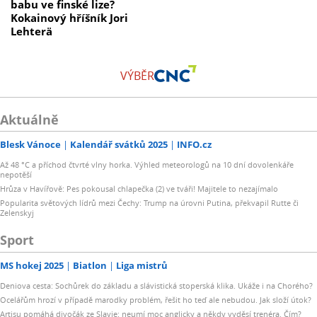
babu ve finské lize?
Kokainový hříšník Jori
Lehterä
VÝBĚR
Aktuálně
Blesk Vánoce
Kalendář svátků 2025
INFO.cz
Až 48 °C a příchod čtvrté vlny horka. Výhled meteorologů na 10 dní dovolenkáře
nepotěší
Hrůza v Havířově: Pes pokousal chlapečka (2) ve tváři! Majitele to nezajímalo
Popularita světových lídrů mezi Čechy: Trump na úrovni Putina, překvapil Rutte či
Zelenskyj
Sport
MS hokej 2025
Biatlon
Liga mistrů
Deniova cesta: Sochůrek do základu a slávistická stoperská klika. Ukáže i na Chorého?
Ocelářům hrozí v případě marodky problém, řešit ho teď ale nebudou. Jak složí útok?
Artisu pomáhá divočák ze Slavie: neumí moc anglicky a někdy vyděsí trenéra. Čím?