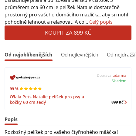
průměrem cca 60 cm je pelíšek Natalie dostatečně
prostorný pro vašeho domácího mazlíčka, aby si mohl
pohodlně lehnout a relaxovat. A co...
Celý popis
KOUPIT ZA 899 KČ
Od nejoblíbenějších
Od nejlevnějších
Od nejdražší
Doprava:
zdarma
Skladem
99 %
O'lala Pets Natalie pelíšek pro psy a
kočky 60 cm šedý
899 Kč
Popis
Rozkošný pelíšek pro vašeho čtyřnohého miláčka!