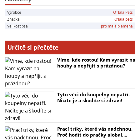
nesušit v sušičce, nečistit chemicky, nebělit
Výrobce
O´lala Pets
- Vyjímatelný střed pelíšku
Značka
O'lala pets
- Expedice dle uvedené expediční lhůty
Velikost psa
pro malá plemena
- Český výrobek
Určitě si přečtěte
Víme, kde rostou! Kam vyrazit na
houby a nepřijít s prázdnou?
Tyto věci do koupelny nepatří.
Ničíte je a škodíte si zdraví!
Prací triky, které vás nadchnou.
Proč hodit do pračky alobal,...