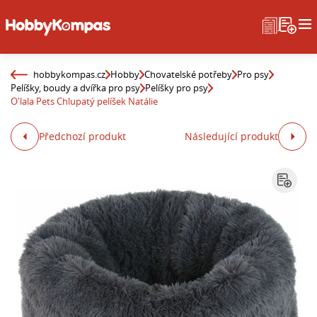
hobbykompas.cz
Hobby
Chovatelské potřeby
Pro psy
Pelíšky, boudy a dvířka pro psy
Pelíšky pro psy
O'lala Pets Chlupatý pelíšek Natálie
Předchozí produkt
Následující produkt