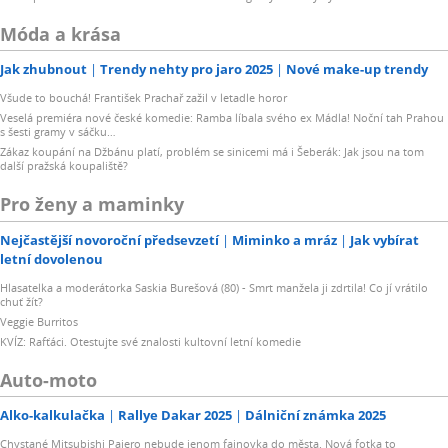
Móda a krása
Jak zhubnout
Trendy nehty pro jaro 2025
Nové make-up trendy
Všude to bouchá! František Prachař zažil v letadle horor
Veselá premiéra nové české komedie: Ramba líbala svého ex Mádla! Noční tah Prahou
s šesti gramy v sáčku…
Zákaz koupání na Džbánu platí, problém se sinicemi má i Šeberák: Jak jsou na tom
další pražská koupaliště?
Pro ženy a maminky
Nejčastější novoroční předsevzetí
Miminko a mráz
Jak vybírat
letní dovolenou
Hlasatelka a moderátorka Saskia Burešová (80) - Smrt manžela ji zdrtila! Co jí vrátilo
chuť žít?
Veggie Burritos
KVÍZ: Rafťáci. Otestujte své znalosti kultovní letní komedie
Auto-moto
Alko-kalkulačka
Rallye Dakar 2025
Dálniční známka 2025
Chystané Mitsubishi Pajero nebude jenom fajnovka do města. Nová fotka to