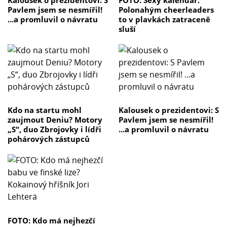
Pavlem jsem se nesmířil!
Polonahým cheerleaders
...a promluvil o návratu
to v plavkách zatraceně
sluší
Kdo na startu mohl
Kalousek o prezidentovi: S
zaujmout Deniu? Motory
Pavlem jsem se nesmířil!
„S“, duo Zbrojovky i lídři
...a promluvil o návratu
pohárových zástupců
FOTO: Kdo má nejhezčí