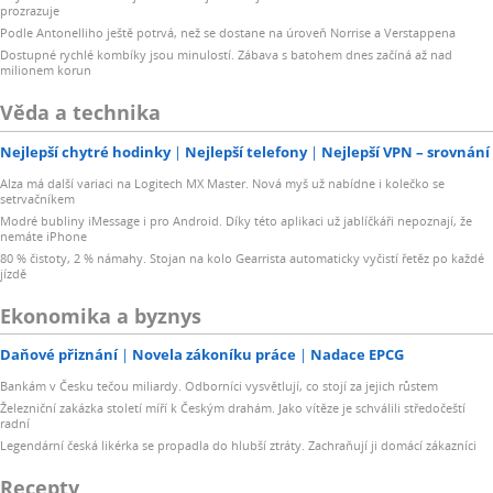
prozrazuje
Podle Antonelliho ještě potrvá, než se dostane na úroveň Norrise a Verstappena
Dostupné rychlé kombíky jsou minulostí. Zábava s batohem dnes začíná až nad
milionem korun
Věda a technika
Nejlepší chytré hodinky
Nejlepší telefony
Nejlepší VPN – srovnání
Alza má další variaci na Logitech MX Master. Nová myš už nabídne i kolečko se
setrvačníkem
Modré bubliny iMessage i pro Android. Díky této aplikaci už jablíčkáři nepoznají, že
nemáte iPhone
80 % čistoty, 2 % námahy. Stojan na kolo Gearrista automaticky vyčistí řetěz po každé
jízdě
Ekonomika a byznys
Daňové přiznání
Novela zákoníku práce
Nadace EPCG
Bankám v Česku tečou miliardy. Odborníci vysvětlují, co stojí za jejich růstem
Železniční zakázka století míří k Českým drahám. Jako vítěze je schválili středočeští
radní
Legendární česká likérka se propadla do hlubší ztráty. Zachraňují ji domácí zákazníci
Recepty