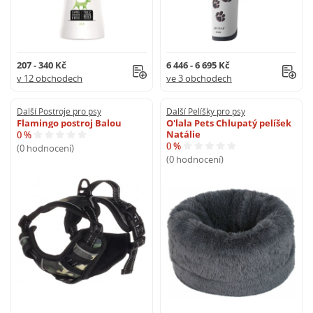
207 - 340 Kč
6 446 - 6 695 Kč
v 12 obchodech
ve 3 obchodech
Další Postroje pro psy
Další Pelíšky pro psy
Flamingo postroj Balou
O'lala Pets Chlupatý pelíšek
Natálie
0 %
0 %
(0 hodnocení)
(0 hodnocení)