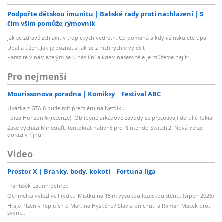
Podpořte dětskou imunitu
Babské rady proti nachlazení
S
čím vším pomůže rýmovník
Jak se zdravě zchladit v tropických vedrech: Co pomáhá a kdy už riskujete úpal
Úpal a úžeh: Jak je poznat a jak se z nich rychle vyléčit
Parazité v nás: Kterým se u nás líbí a kde v našem těle je můžeme najít?
Pro nejmenší
Mourissonova poradna
Komiksy
Festival ABC
Ukázka z GTA 6 bude mít premiéru na Netflixu
Forza Horizon 6 (recenze): Oblíbené arkádové závody se přesouvají do ulic Tokia!
Zase vychází Minecraft, tentokrát nativně pro Nintendo Switch 2. Nová verze
dorazí v říjnu
Video
Prostor X
Branky, body, kokoti
Fortuna liga
František Laurin pohřeb
Ochmelka vylezl ve Frýdku-Místku na 15 m vysokou lezeckou stěnu. (srpen 2026)
Hraje Plzeň v Teplicích o Martina Hyského? Slavia při chuti a Roman Macek proti
svým…