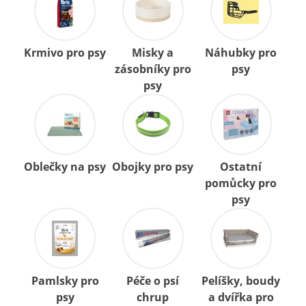
Krmivo pro psy
Misky a
Náhubky pro
zásobníky pro
psy
psy
Oblečky na psy
Obojky pro psy
Ostatní
pomůcky pro
psy
Pamlsky pro
Péče o psí
Pelíšky, boudy
psy
chrup
a dvířka pro