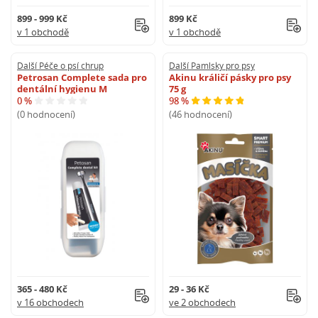
899 - 999 Kč
899 Kč
v 1 obchodě
v 1 obchodě
Další Péče o psí chrup
Další Pamlsky pro psy
Petrosan Complete sada pro
Akinu králičí pásky pro psy
dentální hygienu M
75 g
0 %
98 %
(0 hodnocení)
(46 hodnocení)
365 - 480 Kč
29 - 36 Kč
v 16 obchodech
ve 2 obchodech