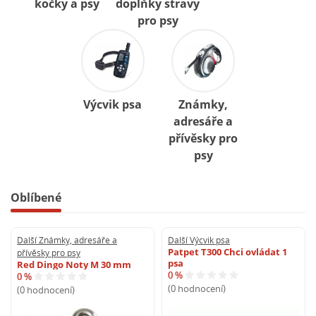
kočky a psy
doplňky stravy
pro psy
Výcvik psa
Známky,
adresáře a
přívěsky pro
psy
Oblíbené
Další Známky, adresáře a
Další Výcvik psa
Patpet T300 Chci ovládat 1
přívěsky pro psy
psa
Red Dingo Noty M 30 mm
0 %
0 %
(0 hodnocení)
(0 hodnocení)