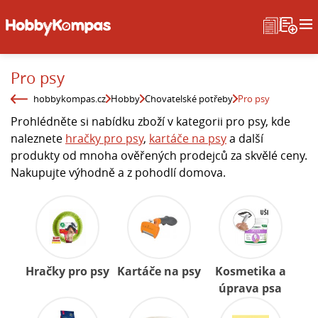
Pro psy
hobbykompas.cz
Hobby
Chovatelské potřeby
Pro psy
Prohlédněte si nabídku zboží v kategorii pro psy, kde
naleznete
hračky pro psy
,
kartáče na psy
a další
produkty od mnoha ověřených prodejců za skvělé ceny.
Nakupujte výhodně a z pohodlí domova.
Hračky pro psy
Kartáče na psy
Kosmetika a
úprava psa