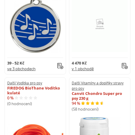
39 - 52 Kč
4 470 Kč
ve 3 obchodech
v 1 obchodě
Další Vodítka pro psy
Další Vitamíny a doplňky stravy
FIREDOG BioThane Vodítko
pro psy
kulaté
Canvit Chondro Super pro
0 %
psy 230 g
94 %
(0 hodnocení)
(58 hodnocení)