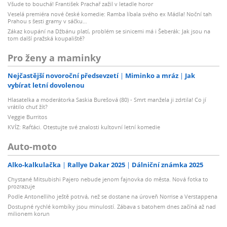
Všude to bouchá! František Prachař zažil v letadle horor
Veselá premiéra nové české komedie: Ramba líbala svého ex Mádla! Noční tah
Prahou s šesti gramy v sáčku…
Zákaz koupání na Džbánu platí, problém se sinicemi má i Šeberák: Jak jsou na
tom další pražská koupaliště?
Pro ženy a maminky
Nejčastější novoroční předsevzetí
Miminko a mráz
Jak
vybírat letní dovolenou
Hlasatelka a moderátorka Saskia Burešová (80) - Smrt manžela ji zdrtila! Co jí
vrátilo chuť žít?
Veggie Burritos
KVÍZ: Rafťáci. Otestujte své znalosti kultovní letní komedie
Auto-moto
Alko-kalkulačka
Rallye Dakar 2025
Dálniční známka 2025
Chystané Mitsubishi Pajero nebude jenom fajnovka do města. Nová fotka to
prozrazuje
Podle Antonelliho ještě potrvá, než se dostane na úroveň Norrise a Verstappena
Dostupné rychlé kombíky jsou minulostí. Zábava s batohem dnes začíná až nad
milionem korun