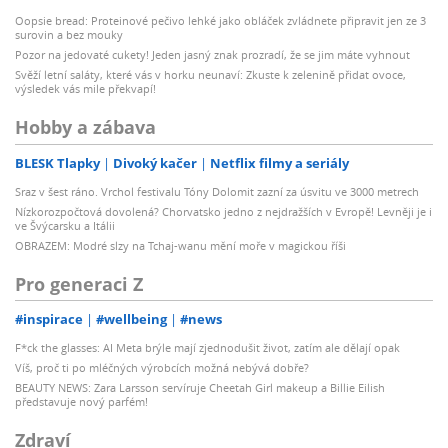
Oopsie bread: Proteinové pečivo lehké jako obláček zvládnete připravit jen ze 3
surovin a bez mouky
Pozor na jedovaté cukety! Jeden jasný znak prozradí, že se jim máte vyhnout
Svěží letní saláty, které vás v horku neunaví: Zkuste k zelenině přidat ovoce,
výsledek vás mile překvapí!
Hobby a zábava
BLESK Tlapky
Divoký kačer
Netflix filmy a seriály
Sraz v šest ráno. Vrchol festivalu Tóny Dolomit zazní za úsvitu ve 3000 metrech
Nízkorozpočtová dovolená? Chorvatsko jedno z nejdražších v Evropě! Levněji je i
ve Švýcarsku a Itálii
OBRAZEM: Modré slzy na Tchaj-wanu mění moře v magickou říši
Pro generaci Z
#inspirace
#wellbeing
#news
F*ck the glasses: AI Meta brýle mají zjednodušit život, zatím ale dělají opak
Víš, proč ti po mléčných výrobcích možná nebývá dobře?
BEAUTY NEWS: Zara Larsson servíruje Cheetah Girl makeup a Billie Eilish
představuje nový parfém!
Zdraví