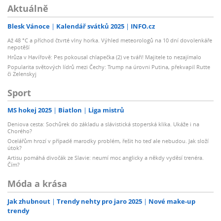
Aktuálně
Blesk Vánoce
Kalendář svátků 2025
INFO.cz
Až 48 °C a příchod čtvrté vlny horka. Výhled meteorologů na 10 dní dovolenkáře
nepotěší
Hrůza v Havířově: Pes pokousal chlapečka (2) ve tváři! Majitele to nezajímalo
Popularita světových lídrů mezi Čechy: Trump na úrovni Putina, překvapil Rutte
či Zelenskyj
Sport
MS hokej 2025
Biatlon
Liga mistrů
Deniova cesta: Sochůrek do základu a slávistická stoperská klika. Ukáže i na
Chorého?
Ocelářům hrozí v případě marodky problém, řešit ho teď ale nebudou. Jak složí
útok?
Artisu pomáhá divočák ze Slavie: neumí moc anglicky a někdy vyděsí trenéra.
Čím?
Móda a krása
Jak zhubnout
Trendy nehty pro jaro 2025
Nové make-up
trendy