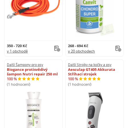
350 - 720 Kč
268 - 694 Kč
v 1 obchodě
v 20 obchodech
Další Šampony pro psy
Další Strojky na kočky a psy
Biogance protisvědivý
Aesculap GT405 Akkurata
šampon Nutri repair 250 ml
Stříhací strojek
100 %
100 %
(1 hodnocení)
(1 hodnocení)