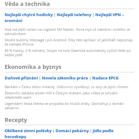
Věda a technika
Nejlepší chytré hodinky
Nejlepší telefony
Nejlepší VPN –
srovnání
Alza má další variaci na Logitech MX Master. Nová myš už nabídne i kolečko se
setrvačníkem
Modré bubliny iMessage i pro Android. Díky této aplikaci už jablíčkáři nepoznají,
že nemáte iPhone
80 % čistoty, 2 % námahy. Stojan na kolo Gearrista automaticky vyčistí řetěz po
každé jízdě
Ekonomika a byznys
Daňové přiznání
Novela zákoníku práce
Nadace EPCG
Bankám v Česku tečou miliardy. Odborníci vysvětlují, co stojí za jejich růstem
Železniční zakázka století míří k Českým drahám. Jako vítěze je schválili
středočeští radní
Legendární česká likérka se propadla do hlubší ztráty. Zachraňují ji domácí
zákazníci
Recepty
Oblíbené zimní polévky
Domácí pekárny
Jídlo podle
horoskopu