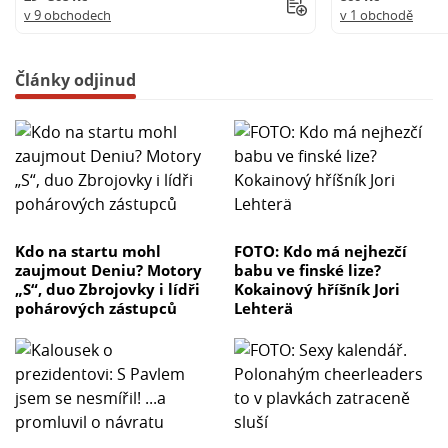
v 9 obchodech
v 1 obchodě
Články odjinud
Kdo na startu mohl
FOTO: Kdo má nejhezčí
zaujmout Deniu? Motory
babu ve finské lize?
„S“, duo Zbrojovky i lídři
Kokainový hříšník Jori
pohárových zástupců
Lehterä