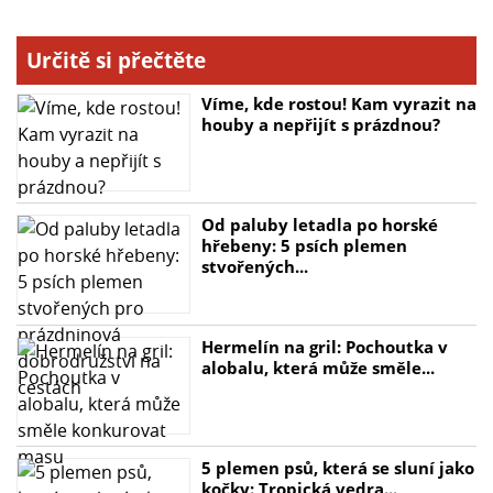
Určitě si přečtěte
Víme, kde rostou! Kam vyrazit na
houby a nepřijít s prázdnou?
Od paluby letadla po horské
hřebeny: 5 psích plemen
stvořených...
Hermelín na gril: Pochoutka v
alobalu, která může směle...
5 plemen psů, která se sluní jako
kočky: Tropická vedra...