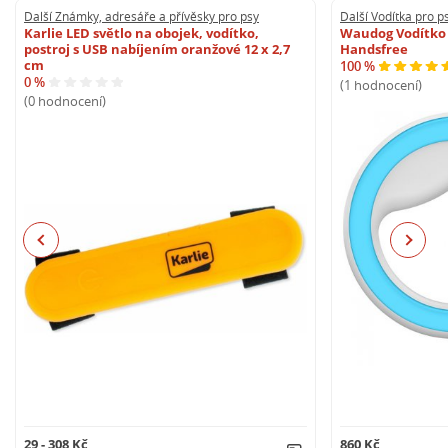
Další Známky, adresáře a přívěsky pro psy
Další Vodítka pro p
Karlie LED světlo na obojek, vodítko,
Waudog Vodítko 
postroj s USB nabíjením oranžové 12 x 2,7
Handsfree
cm
100 %
0 %
(1 hodnocení)
(0 hodnocení)
Previous
Next
29 - 308 Kč
860 Kč