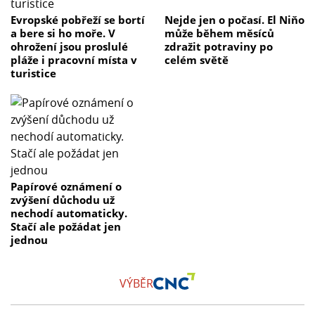
Evropské pobřeží se bortí
Nejde jen o počasí. El Niňo
a bere si ho moře. V
může během měsíců
ohrožení jsou proslulé
zdražit potraviny po
pláže i pracovní místa v
celém světě
turistice
Papírové oznámení o
zvýšení důchodu už
nechodí automaticky.
Stačí ale požádat jen
jednou
VÝBĚR