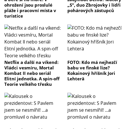
ohrožení jsou proslulé
„S“, duo Zbrojovky i lídři
pláže i pracovní místa v
pohárových zástupců
turistice
Netflix a další na víkend:
FOTO: Kdo má nejhezčí
Vládci vesmíru, Mortal
babu ve finské lize?
Kombat II nebo seriál
Kokainový hříšník Jori
Elitní jednotka. A spin-off
Lehterä
Teorie velkého třesku