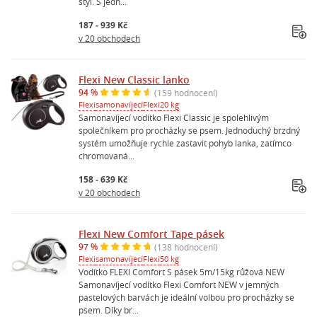
styl. S jedn...
187 - 939 Kč
v 20 obchodech
Flexi New Classic lanko
94 %
(159 hodnocení)
Flexi
samonavíjecí
Flexi
20 kg
Samonavíjecí vodítko Flexi Classic je spolehlivým
společníkem pro procházky se psem. Jednoduchý brzdný
systém umožňuje rychle zastavit pohyb lanka, zatímco
chromovaná...
158 - 639 Kč
v 20 obchodech
Flexi New Comfort Tape pásek
97 %
(138 hodnocení)
Flexi
samonavíjecí
Flexi
50 kg
Vodítko FLEXI Comfort S pásek 5m/15kg růžová NEW
Samonavíjecí vodítko Flexi Comfort NEW v jemných
pastelových barvách je ideální volbou pro procházky se
psem. Díky br...