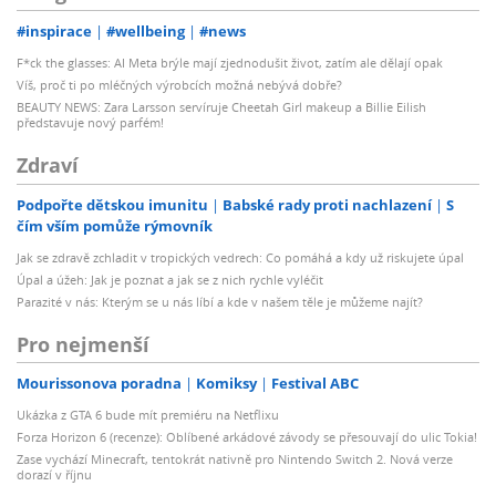
#inspirace
#wellbeing
#news
F*ck the glasses: AI Meta brýle mají zjednodušit život, zatím ale dělají opak
Víš, proč ti po mléčných výrobcích možná nebývá dobře?
BEAUTY NEWS: Zara Larsson servíruje Cheetah Girl makeup a Billie Eilish
představuje nový parfém!
Zdraví
Podpořte dětskou imunitu
Babské rady proti nachlazení
S
čím vším pomůže rýmovník
Jak se zdravě zchladit v tropických vedrech: Co pomáhá a kdy už riskujete úpal
Úpal a úžeh: Jak je poznat a jak se z nich rychle vyléčit
Parazité v nás: Kterým se u nás líbí a kde v našem těle je můžeme najít?
Pro nejmenší
Mourissonova poradna
Komiksy
Festival ABC
Ukázka z GTA 6 bude mít premiéru na Netflixu
Forza Horizon 6 (recenze): Oblíbené arkádové závody se přesouvají do ulic Tokia!
Zase vychází Minecraft, tentokrát nativně pro Nintendo Switch 2. Nová verze
dorazí v říjnu