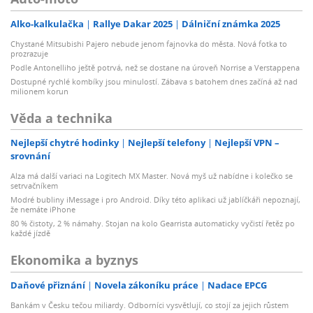
Alko-kalkulačka
Rallye Dakar 2025
Dálniční známka 2025
Chystané Mitsubishi Pajero nebude jenom fajnovka do města. Nová fotka to
prozrazuje
Podle Antonelliho ještě potrvá, než se dostane na úroveň Norrise a Verstappena
Dostupné rychlé kombíky jsou minulostí. Zábava s batohem dnes začíná až nad
milionem korun
Věda a technika
Nejlepší chytré hodinky
Nejlepší telefony
Nejlepší VPN –
srovnání
Alza má další variaci na Logitech MX Master. Nová myš už nabídne i kolečko se
setrvačníkem
Modré bubliny iMessage i pro Android. Díky této aplikaci už jablíčkáři nepoznají,
že nemáte iPhone
80 % čistoty, 2 % námahy. Stojan na kolo Gearrista automaticky vyčistí řetěz po
každé jízdě
Ekonomika a byznys
Daňové přiznání
Novela zákoníku práce
Nadace EPCG
Bankám v Česku tečou miliardy. Odborníci vysvětlují, co stojí za jejich růstem