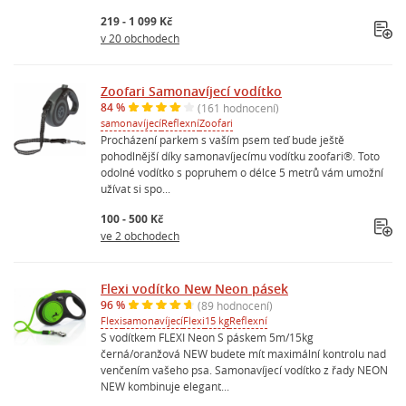
219 - 1 099 Kč
v 20 obchodech
Zoofari Samonavíjecí vodítko
84 %
(161 hodnocení)
samonavíjecí
Reflexní
Zoofari
Procházení parkem s vaším psem teď bude ještě
pohodlnější díky samonavíjecímu vodítku zoofari®. Toto
odolné vodítko s popruhem o délce 5 metrů vám umožní
užívat si spo...
100 - 500 Kč
ve 2 obchodech
Flexi vodítko New Neon pásek
96 %
(89 hodnocení)
Flexi
samonavíjecí
Flexi
15 kg
Reflexní
S vodítkem FLEXI Neon S páskem 5m/15kg
černá/oranžová NEW budete mít maximální kontrolu nad
venčením vašeho psa. Samonavíjecí vodítko z řady NEON
NEW kombinuje elegant...