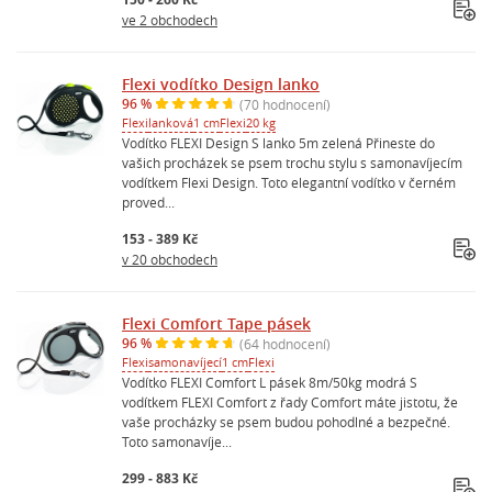
ve 2 obchodech
Flexi vodítko Design lanko
96 %
(70 hodnocení)
Flexi
lanková
1 cm
Flexi
20 kg
Vodítko FLEXI Design S lanko 5m zelená Přineste do
vašich procházek se psem trochu stylu s samonavíjecím
vodítkem Flexi Design. Toto elegantní vodítko v černém
proved...
153 - 389 Kč
v 20 obchodech
Flexi Comfort Tape pásek
96 %
(64 hodnocení)
Flexi
samonavíjecí
1 cm
Flexi
Vodítko FLEXI Comfort L pásek 8m/50kg modrá S
vodítkem FLEXI Comfort z řady Comfort máte jistotu, že
vaše procházky se psem budou pohodlné a bezpečné.
Toto samonavíje...
299 - 883 Kč