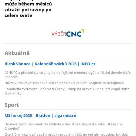
může během měsíců
zdražit potraviny po
celém světě
VÝBĚR
Aktuálně
Blesk Vánoce
Kalendář svátků 2025
INFO.cz
Až 48 °C a příchod čtvrté vlny horka. Výhled meteorologů na 10 dní dovolenkáře
nepotěší
Hrůza v Havířově: Pes pokousal chlapečka (2) ve tváři! Majitele to nezajímalo
Popularita světových lídrů mezi Čechy: Trump na úrovni Putina, překvapil Rutte
či Zelenskyj
Sport
MS hokej 2025
Biatlon
Liga mistrů
Deniova cesta: Sochůrek do základu a slávistická stoperská klika. Ukáže i na
Chorého?
Ocelářům hrozí v případě marodky problém, řešit ho teď ale nebudou. Jak složí