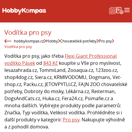
Vodítka pro psy
hobbykompas.cz
Hobby
Chovatelské potřeby
Pro psy
Vodítka pro psy
Vodítka pro psy, jako třeba
Flexi Giant Professional
vodítko Pásek
od
843 Kč
koupíte u Vše pro myslivost,
lesazahrada.cz, TommiLand, Zooaqua.cz, 123zoo.cz,
shop4dog.cz, Siera.cz, KRMIVODOMU, Dogmans, Vet-
shop.cz, Packu.cz, JETOVPYTLI.CZ, FAJN ZOO chovatelské
potřeby, Dobroty do misky, Lékárna.cz, Reiterman,
DogsAndCats.cz, Huka.cz, Fera24.cz, Psimafie.cz a
mnoha dalších. Vybírejte produkty podle parametrů:
Značka, Typ vodítka, Velikost vodítka. Prohlédněte si i
další produkty v kategorii:
Pro psy
. Nakupujte výhodně
a z pohodlí domova.