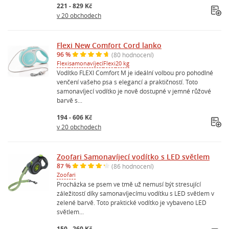
221 - 829 Kč
v 20 obchodech
Flexi New Comfort Cord lanko
96 %
(80 hodnocení)
Flexi
samonavíjecí
Flexi
20 kg
Vodítko FLEXI Comfort M je ideální volbou pro pohodlné
venčení vašeho psa s elegancí a praktičností. Toto
samonavíjecí vodítko je nově dostupné v jemné růžové
barvě s...
194 - 606 Kč
v 20 obchodech
Zoofari Samonavíjecí vodítko s LED světlem
87 %
(86 hodnocení)
Zoofari
Procházka se psem ve tmě už nemusí být stresující
záležitostí díky samonavíjecímu vodítku s LED světlem v
zelené barvě. Toto praktické vodítko je vybaveno LED
světlem...
150 - 260 Kč