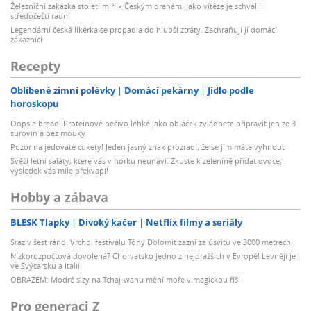
Železniční zakázka století míří k Českým drahám. Jako vítěze je schválili
středočeští radní
Legendární česká likérka se propadla do hlubší ztráty. Zachraňují ji domácí
zákazníci
Recepty
Oblíbené zimní polévky
Domácí pekárny
Jídlo podle
horoskopu
Oopsie bread: Proteinové pečivo lehké jako obláček zvládnete připravit jen ze 3
surovin a bez mouky
Pozor na jedovaté cukety! Jeden jasný znak prozradí, že se jim máte vyhnout
Svěží letní saláty, které vás v horku neunaví: Zkuste k zelenině přidat ovoce,
výsledek vás mile překvapí!
Hobby a zábava
BLESK Tlapky
Divoký kačer
Netflix filmy a seriály
Sraz v šest ráno. Vrchol festivalu Tóny Dolomit zazní za úsvitu ve 3000 metrech
Nízkorozpočtová dovolená? Chorvatsko jedno z nejdražších v Evropě! Levněji je i
ve Švýcarsku a Itálii
OBRAZEM: Modré slzy na Tchaj-wanu mění moře v magickou říši
Pro generaci Z