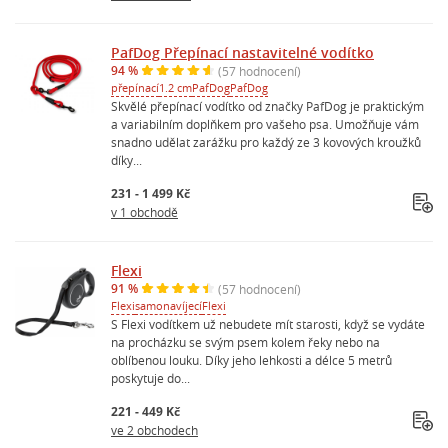
PafDog Přepínací nastavitelné vodítko
94 %
(57 hodnocení)
přepínací
1.2 cm
PafDog
PafDog
Skvělé přepínací vodítko od značky PafDog je praktickým
a variabilním doplňkem pro vašeho psa. Umožňuje vám
snadno udělat zarážku pro každý ze 3 kovových kroužků
díky...
231 - 1 499 Kč
v 1 obchodě
Flexi
91 %
(57 hodnocení)
Flexi
samonavíjecí
Flexi
S Flexi vodítkem už nebudete mít starosti, když se vydáte
na procházku se svým psem kolem řeky nebo na
oblíbenou louku. Díky jeho lehkosti a délce 5 metrů
poskytuje do...
221 - 449 Kč
ve 2 obchodech