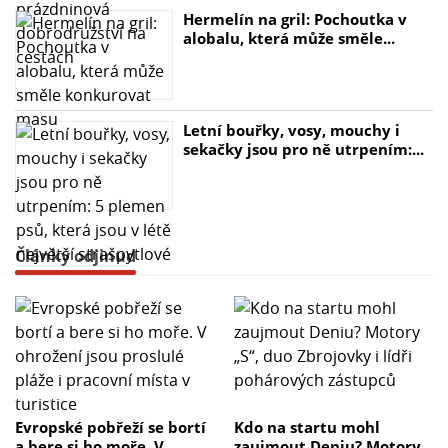
Hermelín na gril: Pochoutka v
alobalu, která může směle...
Letní bouřky, vosy, mouchy i
sekačky jsou pro ně utrpením:...
Články odjinud
Evropské pobřeží se bortí
Kdo na startu mohl
a bere si ho moře. V
zaujmout Deniu? Motory