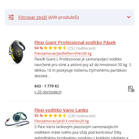
Filtrovat zboží
(699 produktů)
Flexi Giant Professional vodítko Pásek
94 %
(252 hodnocení)
Flexi
samonavíjecí
Reflexní
Flexi
50 kg
Flexi® Giant L Professional je samonavíjecí vodítko
navržené pro silné a aktivní psy až do hmotnosti 50 kg. S
délkou 10 m poskytuje Vašemu čtyřnohému parťákovi
dostate...
843 - 1 779 Kč
v 20 obchodech
Flexi vodítko Vario Lanko
95 %
(230 hodnocení)
Flexi
samonavíjecí
0.3 cm
Flexi
20 kg
S Flexi Vario lankovým plastovým samonavíjecím
vodítkem máte svého psa vždy pod kontrolou! Díky
pohodlnému brzdovému systému s krátkým zdvihem a