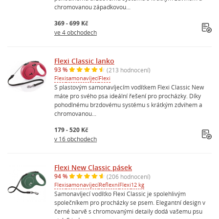
chromovanou západkovou...
369 - 699 Kč
ve 4 obchodech
Flexi Classic lanko
93 %
(213 hodnocení)
Flexi
samonavíjecí
Flexi
S plastovým samonavíjecím vodítkem Flexi Classic New
máte pro svého psa ideální řešení pro procházky. Díky
pohodlnému brzdovému systému s krátkým zdvihem a
chromovanou...
179 - 520 Kč
v 16 obchodech
Flexi New Classic pásek
94 %
(206 hodnocení)
Flexi
samonavíjecí
Reflexní
Flexi
12 kg
Samonavíjecí vodítko Flexi Classic je spolehlivým
společníkem pro procházky se psem. Elegantní design v
černé barvě s chromovanými detaily dodá vašemu psu