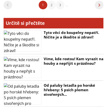
1
2
3
...
Určitě si přečtěte
Tyto věci do koupelny nepatří.
Ničíte je a škodíte si zdraví!
Víme, kde rostou! Kam vyrazit na
houby a nepřijít s prázdnou?
Od paluby letadla po horské
hřebeny: 5 psích plemen
stvořených...