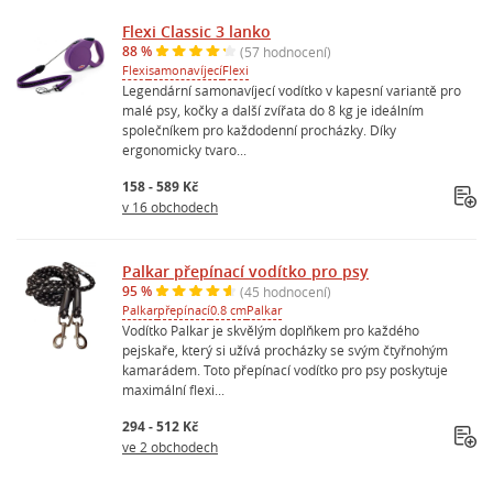
Flexi Classic 3 lanko
88 %
(57 hodnocení)
Flexi
samonavíjecí
Flexi
Legendární samonavíjecí vodítko v kapesní variantě pro
malé psy, kočky a další zvířata do 8 kg je ideálním
společníkem pro každodenní procházky. Díky
ergonomicky tvaro...
158 - 589 Kč
v 16 obchodech
Palkar přepínací vodítko pro psy
95 %
(45 hodnocení)
Palkar
přepínací
0.8 cm
Palkar
Vodítko Palkar je skvělým doplňkem pro každého
pejskaře, který si užívá procházky se svým čtyřnohým
kamarádem. Toto přepínací vodítko pro psy poskytuje
maximální flexi...
294 - 512 Kč
ve 2 obchodech