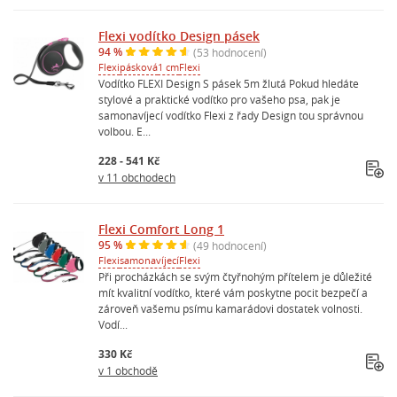
Flexi vodítko Design pásek
94 %
(53 hodnocení)
Flexi
pásková
1 cm
Flexi
Vodítko FLEXI Design S pásek 5m žlutá Pokud hledáte
stylové a praktické vodítko pro vašeho psa, pak je
samonavíjecí vodítko Flexi z řady Design tou správnou
volbou. E...
228 - 541 Kč
v 11 obchodech
Flexi Comfort Long 1
95 %
(49 hodnocení)
Flexi
samonavíjecí
Flexi
Při procházkách se svým čtyřnohým přítelem je důležité
mít kvalitní vodítko, které vám poskytne pocit bezpečí a
zároveň vašemu psímu kamarádovi dostatek volnosti.
Vodí...
330 Kč
v 1 obchodě