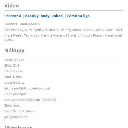
Video
Prostor X
Branky, body, kokoti
Fortuna liga
František Laurin pohřeb
Ochmelka vylezl ve Frýdku-Místku na 15 m vysokou lezeckou stěnu. (srpen 2026)
Hraje Plzeň v Teplicích o Martina Hyského? Slavia při chuti a Roman Macek proti
svým…
Nákupy
hledejceny.cz
Zboží Živě
Osobní vozy
Zboží Dáma
zbozi.blesk.cz
Jak na prohlídku ojetého vozu?
HobbyKompas
Auto pro začátečníka do 100 000 Kč
Zboží Auto
Ojetá Škoda Octavia
Jak vybrat auto?
Mimibazar