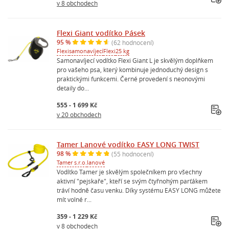
v 8 obchodech
Flexi Giant vodítko Pásek
95 %
(62 hodnocení)
Flexi
samonavíjecí
Flexi
25 kg
Samonavíjecí vodítko Flexi Giant L je skvělým doplňkem
pro vašeho psa, který kombinuje jednoduchý design s
praktickými funkcemi. Černé provedení s neonovými
detaily do...
555 - 1 699 Kč
v 20 obchodech
Tamer Lanové vodítko EASY LONG TWIST
98 %
(55 hodnocení)
Tamer s.r.o.
lanové
Vodítko Tamer je skvělým společníkem pro všechny
aktivní "pejskaře", kteří se svým čtyřnohým parťákem
tráví hodně času venku. Díky systému EASY LONG můžete
mít volné r...
359 - 1 229 Kč
v 8 obchodech