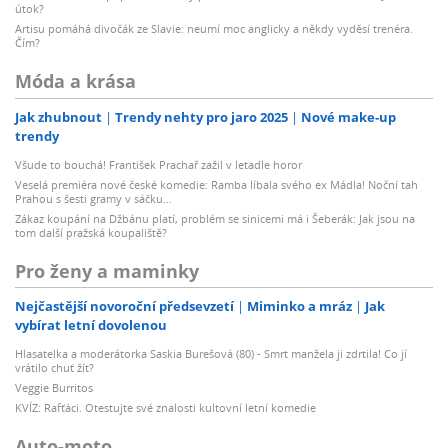
útok?
Artisu pomáhá divočák ze Slavie: neumí moc anglicky a někdy vyděsí trenéra.
Čím?
Móda a krása
Jak zhubnout
Trendy nehty pro jaro 2025
Nové make-up
trendy
Všude to bouchá! František Prachař zažil v letadle horor
Veselá premiéra nové české komedie: Ramba líbala svého ex Mádla! Noční tah
Prahou s šesti gramy v sáčku…
Zákaz koupání na Džbánu platí, problém se sinicemi má i Šeberák: Jak jsou na
tom další pražská koupaliště?
Pro ženy a maminky
Nejčastější novoroční předsevzetí
Miminko a mráz
Jak
vybírat letní dovolenou
Hlasatelka a moderátorka Saskia Burešová (80) - Smrt manžela ji zdrtila! Co jí
vrátilo chuť žít?
Veggie Burritos
KVÍZ: Rafťáci. Otestujte své znalosti kultovní letní komedie
Auto-moto