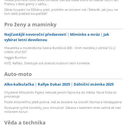
Prahou s šesti gramy v sáčku…
Zákaz koupání na Džbánu platí, problém se sinicemi má i Šeberák: Jak jsou na
tom další pražská koupaliště?
Pro ženy a maminky
Nejčastější novoroční předsevzetí
Miminko a mráz
Jak
vybírat letní dovolenou
Hlasatelka a moderátorka Saskia Burešová (80) - Smrt manžela ji zdrtila! Co jí
vrátilo chuť žít?
Veggie Burritos
KVÍZ: Rafťáci. Otestujte své znalosti kultovní letní komedie
Auto-moto
Alko-kalkulačka
Rallye Dakar 2025
Dálniční známka 2025
Chystané Mitsubishi Pajero nebude jenom fajnovka do města. Nová fotka to
prozrazuje
Podle Antonelliho ještě potrvá, než se dostane na úroveň Norrise a Verstappena
Dostupné rychlé kombíky jsou minulostí. Zábava s batohem dnes začíná až nad
milionem korun
Věda a technika