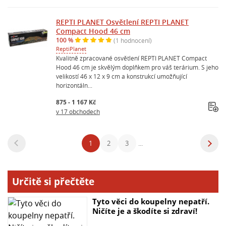
REPTI PLANET Osvětlení REPTI PLANET
Compact Hood 46 cm
100 %
(1 hodnocení)
ReptiPlanet
Kvalitně zpracované osvětlení REPTI PLANET Compact
Hood 46 cm je skvělým doplňkem pro váš terárium. S jeho
velikostí 46 x 12 x 9 cm a konstrukcí umožňující
horizontáln...
875 - 1 167 Kč
v 17 obchodech
1
2
3
...
Určitě si přečtěte
Tyto věci do koupelny nepatří.
Ničíte je a škodíte si zdraví!