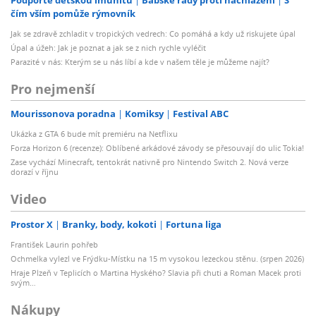
čím vším pomůže rýmovník
Jak se zdravě zchladit v tropických vedrech: Co pomáhá a kdy už riskujete úpal
Úpal a úžeh: Jak je poznat a jak se z nich rychle vyléčit
Parazité v nás: Kterým se u nás líbí a kde v našem těle je můžeme najít?
Pro nejmenší
Mourissonova poradna
Komiksy
Festival ABC
Ukázka z GTA 6 bude mít premiéru na Netflixu
Forza Horizon 6 (recenze): Oblíbené arkádové závody se přesouvají do ulic Tokia!
Zase vychází Minecraft, tentokrát nativně pro Nintendo Switch 2. Nová verze
dorazí v říjnu
Video
Prostor X
Branky, body, kokoti
Fortuna liga
František Laurin pohřeb
Ochmelka vylezl ve Frýdku-Místku na 15 m vysokou lezeckou stěnu. (srpen 2026)
Hraje Plzeň v Teplicích o Martina Hyského? Slavia při chuti a Roman Macek proti
svým…
Nákupy