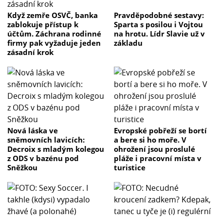
Když zemře OSVČ, banka
Pravděpodobné sestavy:
zablokuje přístup k
Sparta s posilou i Vojtou
účtům. Záchrana rodinné
na hrotu. Lídr Slavie už v
firmy pak vyžaduje jeden
základu
zásadní krok
Nová láska ve
Evropské pobřeží se bortí
sněmovních lavicích:
a bere si ho moře. V
Decroix s mladým kolegou
ohrožení jsou proslulé
z ODS v bazénu pod
pláže i pracovní místa v
Sněžkou
turistice