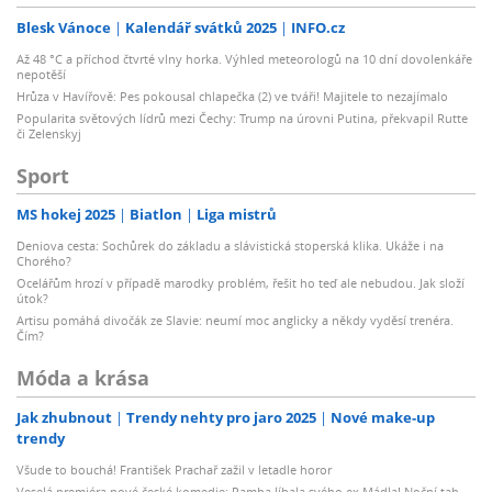
Blesk Vánoce
Kalendář svátků 2025
INFO.cz
Až 48 °C a příchod čtvrté vlny horka. Výhled meteorologů na 10 dní dovolenkáře
nepotěší
Hrůza v Havířově: Pes pokousal chlapečka (2) ve tváři! Majitele to nezajímalo
Popularita světových lídrů mezi Čechy: Trump na úrovni Putina, překvapil Rutte
či Zelenskyj
Sport
MS hokej 2025
Biatlon
Liga mistrů
Deniova cesta: Sochůrek do základu a slávistická stoperská klika. Ukáže i na
Chorého?
Ocelářům hrozí v případě marodky problém, řešit ho teď ale nebudou. Jak složí
útok?
Artisu pomáhá divočák ze Slavie: neumí moc anglicky a někdy vyděsí trenéra.
Čím?
Móda a krása
Jak zhubnout
Trendy nehty pro jaro 2025
Nové make-up
trendy
Všude to bouchá! František Prachař zažil v letadle horor
Veselá premiéra nové české komedie: Ramba líbala svého ex Mádla! Noční tah