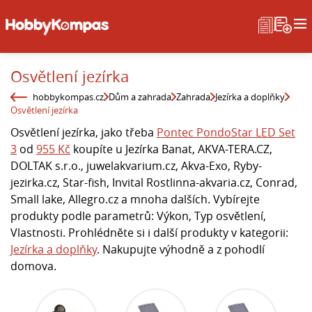
Osvětlení jezírka
hobbykompas.cz
Dům a zahrada
Zahrada
Jezírka a doplňky
Osvětlení jezírka
Osvětlení jezírka, jako třeba
Pontec PondoStar LED Set
3
od
955 Kč
koupíte u Jezírka Banat, AKVA-TERA.CZ,
DOLTAK s.r.o., juwelakvarium.cz, Akva-Exo, Ryby-
jezirka.cz, Star-fish, Invital Rostlinna-akvaria.cz, Conrad,
Small lake, Allegro.cz a mnoha dalších. Vybírejte
produkty podle parametrů: Výkon, Typ osvětlení,
Vlastnosti. Prohlédněte si i další produkty v kategorii:
Jezírka a doplňky
. Nakupujte výhodně a z pohodlí
domova.