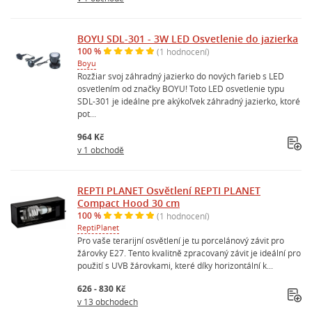
BOYU SDL-301 - 3W LED Osvetlenie do jazierka
100 %
(1 hodnocení)
Boyu
Rozžiar svoj záhradný jazierko do nových farieb s LED
osvetlením od značky BOYU! Toto LED osvetlenie typu
SDL-301 je ideálne pre akýkoľvek záhradný jazierko, ktoré
pot...
964 Kč
v 1 obchodě
REPTI PLANET Osvětlení REPTI PLANET
Compact Hood 30 cm
100 %
(1 hodnocení)
ReptiPlanet
Pro vaše terarijní osvětlení je tu porcelánový závit pro
žárovky E27. Tento kvalitně zpracovaný závit je ideální pro
použití s UVB žárovkami, které díky horizontální k...
626 - 830 Kč
v 13 obchodech