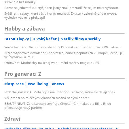
surovin a bez mouky
Pozor na jedovaté cukety! Jeden jasný znak prozradí, že se jim máte vyhnout
Svěží letní saláty, které vás v horku neunaví: Zkuste k zelenině přidat ovoce,
výsledek vás mile překvapí!
Hobby a zábava
BLESK Tlapky
Divoký kačer
Netflix filmy a seriály
Sraz v šest ráno. Vrchol festivalu Tóny Dolomit zazní za úsvitu ve 3000 metrech
Nízkorozpočtová dovolená? Chorvatsko jedno z nejdražších v Evropě! Levněji je i
ve Švýcarsku a Itálii
OBRAZEM: Modré slzy na Tchaj-wanu mění moře v magickou říši
Pro generaci Z
#inspirace
#wellbeing
#news
F*ck the glasses: AI Meta brýle mají zjednodušit život, zatím ale dělají opak
Víš, proč ti po mléčných výrobcích možná nebývá dobře?
BEAUTY NEWS: Zara Larsson servíruje Cheetah Girl makeup a Billie Eilish
představuje nový parfém!
Zdraví
Podpořte dětskou imunitu
Babské rady proti nachlazení
S