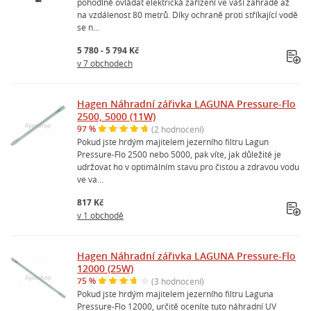
pohodlně ovládat elektrická zařízení ve vaší zahradě až
na vzdálenost 80 metrů. Díky ochraně proti stříkající vodě
se n...
5 780 - 5 794 Kč
v 7 obchodech
Hagen Náhradní zářivka LAGUNA Pressure-Flo
2500, 5000 (11W)
97 %
(2 hodnocení)
Pokud jste hrdým majitelem jezerního filtru Lagun
Pressure-Flo 2500 nebo 5000, pak víte, jak důležité je
udržovat ho v optimálním stavu pro čistou a zdravou vodu
ve va...
817 Kč
v 1 obchodě
Hagen Náhradní zářivka LAGUNA Pressure-Flo
12000 (25W)
75 %
(3 hodnocení)
Pokud jste hrdým majitelem jezerního filtru Laguna
Pressure-Flo 12000, určitě oceníte tuto náhradní UV