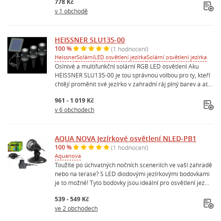
778 Kč
v 1 obchodě
HEISSNER SLU135-00
100 %
(1 hodnocení)
Heissner
Solární
LED osvětlení jezírka
Solární osvětlení jezírka
Oslnivé a multifunkční solární RGB LED osvětlení Aku
HEISSNER SLU135-00 je tou správnou volbou pro ty, kteří
chtějí proměnit své jezírko v zahradní ráj plný barev a at...
961 - 1 019 Kč
v 6 obchodech
AQUA NOVA Jezírkové osvětlení NLED-PB1
100 %
(1 hodnocení)
Aquanova
Toužíte po úchvatných nočních sceneriích ve vaší zahradě
nebo na terase? S LED diodovými jezírkovými bodovkami
je to možné! Tyto bodovky jsou ideální pro osvětlení jez...
539 - 549 Kč
ve 2 obchodech