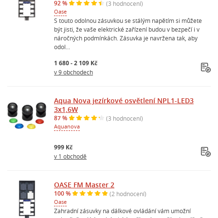
92 %
(3 hodnocení)
Oase
S touto odolnou zásuvkou se stálým napětím si můžete
být jisti, že vaše elektrické zařízení budou v bezpečí i v
náročných podmínkách. Zásuvka je navržena tak, aby
odol...
1 680 - 2 109 Kč
v 9 obchodech
Aqua Nova jezírkové osvětlení NPL1-LED3
3x1,6W
87 %
(3 hodnocení)
Aquanova
999 Kč
v 1 obchodě
OASE FM Master 2
100 %
(2 hodnocení)
Oase
Zahradní zásuvky na dálkové ovládání vám umožní