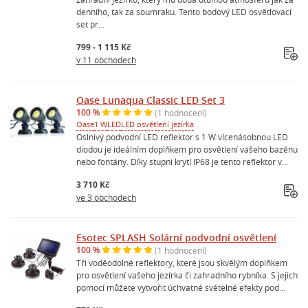
denního, tak za soumraku. Tento bodový LED osvětlovací
set pr...
799 - 1 115 Kč
v 11 obchodech
Oase Lunaqua Classic LED Set 3
100 %
(1 hodnocení)
Oase
1 W
LED
LED osvětlení jezírka
Oslnivý podvodní LED reflektor s 1 W vícenásobnou LED
diodou je ideálním doplňkem pro osvětlení vašeho bazénu
nebo fontány. Díky stupni krytí IP68 je tento reflektor v...
3 710 Kč
ve 3 obchodech
Esotec SPLASH Solární podvodní osvětlení
100 %
(1 hodnocení)
Tři voděodolné reflektory, které jsou skvělým doplňkem
pro osvětlení vašeho jezírka či zahradního rybníka. S jejich
pomocí můžete vytvořit úchvatné světelné efekty pod...