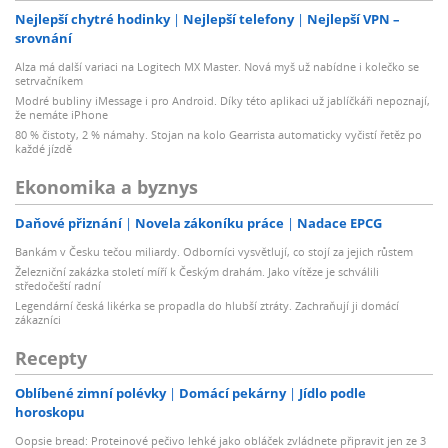
Nejlepší chytré hodinky
Nejlepší telefony
Nejlepší VPN –
srovnání
Alza má další variaci na Logitech MX Master. Nová myš už nabídne i kolečko se
setrvačníkem
Modré bubliny iMessage i pro Android. Díky této aplikaci už jablíčkáři nepoznají,
že nemáte iPhone
80 % čistoty, 2 % námahy. Stojan na kolo Gearrista automaticky vyčistí řetěz po
každé jízdě
Ekonomika a byznys
Daňové přiznání
Novela zákoníku práce
Nadace EPCG
Bankám v Česku tečou miliardy. Odborníci vysvětlují, co stojí za jejich růstem
Železniční zakázka století míří k Českým drahám. Jako vítěze je schválili
středočeští radní
Legendární česká likérka se propadla do hlubší ztráty. Zachraňují ji domácí
zákazníci
Recepty
Oblíbené zimní polévky
Domácí pekárny
Jídlo podle
horoskopu
Oopsie bread: Proteinové pečivo lehké jako obláček zvládnete připravit jen ze 3