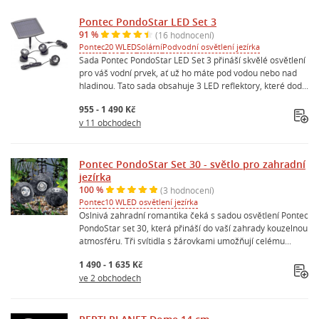
Pontec PondoStar LED Set 3
91 %
(16 hodnocení)
Pontec
20 W
LED
Solární
Podvodní osvětlení jezírka
Sada Pontec PondoStar LED Set 3 přináší skvělé osvětlení
pro váš vodní prvek, ať už ho máte pod vodou nebo nad
hladinou. Tato sada obsahuje 3 LED reflektory, které dod...
955 - 1 490 Kč
v 11 obchodech
Pontec PondoStar Set 30 - světlo pro zahradní
jezírka
100 %
(3 hodnocení)
Pontec
10 W
LED osvětlení jezírka
Oslnivá zahradní romantika čeká s sadou osvětlení Pontec
PondoStar set 30, která přináší do vaší zahrady kouzelnou
atmosféru. Tři svítidla s žárovkami umožňují celému...
1 490 - 1 635 Kč
ve 2 obchodech