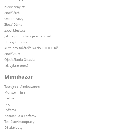
hledejceny.cz
Zboží Živě
Osobní vozy
Zboží Dáma
zbozi.blesk.cz
Jak na prohlídku ojetého vozu?
HobbyKompas
Auto pro začátečníka do 100 000 Kč
Zboží Auto
Ojetá Škoda Octavia
Jak vybrat auto?
Mimibazar
Testujte s Mimibazarem
Monster High
Barbie
Lego
Pyžama
Kosmetika a parfémy
Teplákové soupravy
Dětské boty