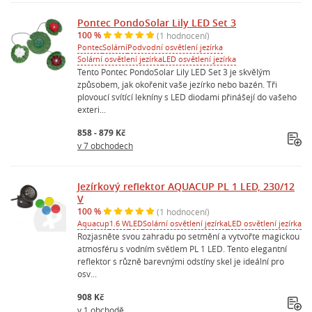
Pontec PondoSolar Lily LED Set 3
100 %
(1 hodnocení)
Pontec
Solární
Podvodní osvětlení jezírka
Solární osvětlení jezírka
LED osvětlení jezírka
Tento Pontec PondoSolar Lily LED Set 3 je skvělým
způsobem, jak okořenit vaše jezírko nebo bazén. Tři
plovoucí svítící lekníny s LED diodami přinášejí do vašeho
exteri...
858 - 879 Kč
v 7 obchodech
Jezírkový reflektor AQUACUP PL 1 LED, 230/12
V
100 %
(1 hodnocení)
Aquacup
1.6 W
LED
Solární osvětlení jezírka
LED osvětlení jezírka
Rozjasněte svou zahradu po setmění a vytvořte magickou
atmosféru s vodním světlem PL 1 LED. Tento elegantní
reflektor s různě barevnými odstíny skel je ideální pro
osv...
908 Kč
v 1 obchodě