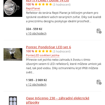
REPTI PLANET Dome 14 cm
100 %
(3 hodnocení)
ReptiPlanet
Reflektor do terária Repti Planet je klíčovým prvkem pro
správné osvětlení vašich terarijních zvířat. Díky své kvalitě
a preciznímu designu poskytuje ideální prostředí...
324 - 559 Kč
v 10 obchodech
Pontec PondoStar LED set 6
100 %
(3 hodnocení)
Pontec
LED osvětlení jezírka
Přineste své jezírko nebo zahradu k životu s tímto
úžasným setem 6 LED reflektorů, které můžete umístit jak
nad, tak pod vodou. Díky ochrannému krytí IP68 můžete
světl...
1 585 - 2 069 Kč
v 12 obchodech
Oase InScenio 230 – záhradní elektrické
přípojky