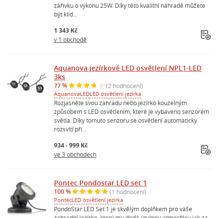
zářivku o výkonu 25W. Díky této kvalitní náhradě můžete
být klid...
1 343 Kč
v 1 obchodě
Aquanova jezírkové LED osvětlení NPL1-LED
3ks
77 %
(2 hodnocení)
Aquanova
LED
LED osvětlení jezírka
Rozjasněte svou zahradu nebo jezírko kouzelným
způsobem s LED osvětlením, které je vybaveno senzorem
světla. Díky tomuto senzoru se osvětlení automaticky
rozsvítí při...
934 - 999 Kč
ve 3 obchodech
Pontec Pondostar LED set 1
100 %
(1 hodnocení)
Pontec
LED osvětlení jezírka
PondoStar LED Set 1 je skvělým doplňkem pro vaše
zahradní jezírko, který mu dodá útulnou atmosféru jak za