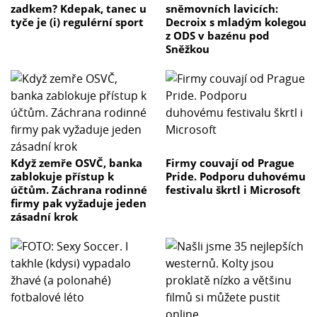
zadkem? Kdepak, tanec u
sněmovních lavicích:
tyče je (i) regulérní sport
Decroix s mladým kolegou
z ODS v bazénu pod
Sněžkou
Když zemře OSVČ, banka
Firmy couvají od Prague
zablokuje přístup k
Pride. Podporu duhovému
účtům. Záchrana rodinné
festivalu škrtl i Microsoft
firmy pak vyžaduje jeden
zásadní krok