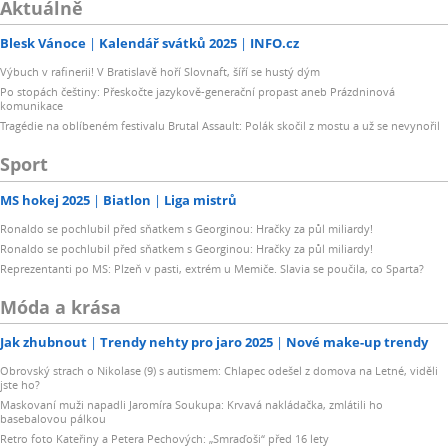
Aktuálně
Blesk Vánoce
Kalendář svátků 2025
INFO.cz
Výbuch v rafinerii! V Bratislavě hoří Slovnaft, šíří se hustý dým
Po stopách češtiny: Přeskočte jazykově-generační propast aneb Prázdninová
komunikace
Tragédie na oblíbeném festivalu Brutal Assault: Polák skočil z mostu a už se nevynořil
Sport
MS hokej 2025
Biatlon
Liga mistrů
Ronaldo se pochlubil před sňatkem s Georginou: Hračky za půl miliardy!
Ronaldo se pochlubil před sňatkem s Georginou: Hračky za půl miliardy!
Reprezentanti po MS: Plzeň v pasti, extrém u Memiče. Slavia se poučila, co Sparta?
Móda a krása
Jak zhubnout
Trendy nehty pro jaro 2025
Nové make-up trendy
Obrovský strach o Nikolase (9) s autismem: Chlapec odešel z domova na Letné, viděli
jste ho?
Maskovaní muži napadli Jaromíra Soukupa: Krvavá nakládačka, zmlátili ho
basebalovou pálkou
Retro foto Kateřiny a Petera Pechových: „Smraďoši“ před 16 lety