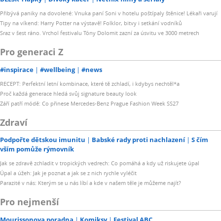
Přibývá paniky na dovolené: Vnuka paní Soni v hotelu poštípaly štěnice! Lékaři varují
Tipy na víkend: Harry Potter na výstavě! Folklor, bitvy i setkání vodníků
Sraz v šest ráno. Vrchol festivalu Tóny Dolomit zazní za úsvitu ve 3000 metrech
Pro generaci Z
#inspirace
#wellbeing
#news
RECEPT: Perfektní letní kombinace, které tě zchladí, i kdybys nechtěl*a
Proč každá generace hledá svůj signature beauty look
Září patří módě: Co přinese Mercedes-Benz Prague Fashion Week SS27
Zdraví
Podpořte dětskou imunitu
Babské rady proti nachlazení
S čím
vším pomůže rýmovník
Jak se zdravě zchladit v tropických vedrech: Co pomáhá a kdy už riskujete úpal
Úpal a úžeh: Jak je poznat a jak se z nich rychle vyléčit
Parazité v nás: Kterým se u nás líbí a kde v našem těle je můžeme najít?
Pro nejmenší
Mourissonova poradna
Komiksy
Festival ABC