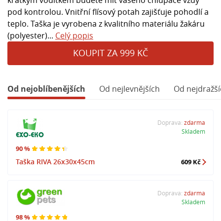
pod kontrolou. Vnitřní flísový potah zajišťuje pohodlí a
teplo. Taška je vyrobena z kvalitního materiálu žakáru
(polyester)...
Celý popis
KOUPIT ZA 999 KČ
Od nejoblíbenějších
Od nejlevnějších
Od nejdražší
Doprava:
zdarma
Skladem
90 %
Taška RIVA 26x30x45cm
609 Kč
Doprava:
zdarma
Skladem
98 %