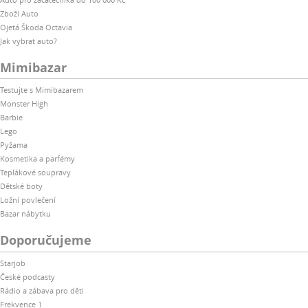
Zboží Auto
Ojetá Škoda Octavia
Jak vybrat auto?
Mimibazar
Testujte s Mimibazarem
Monster High
Barbie
Lego
Pyžama
Kosmetika a parfémy
Teplákové soupravy
Dětské boty
Ložní povlečení
Bazar nábytku
Doporučujeme
Starjob
České podcasty
Rádio a zábava pro děti
Frekvence 1