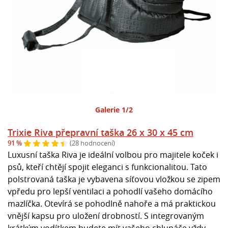
Galerie 1/2
Trixie Riva přepravní taška 26 x 30 x 45 cm
91 %
(28 hodnocení)
Luxusní taška Riva je ideální volbou pro majitele koček i
psů, kteří chtějí spojit eleganci s funkcionalitou. Tato
polstrovaná taška je vybavena síťovou vložkou se zipem
vpředu pro lepší ventilaci a pohodlí vašeho domácího
mazlíčka. Otevírá se pohodlně nahoře a má praktickou
vnější kapsu pro uložení drobností. S integrovaným
krátkým vodítkem budete mít vašeho chlupáče vždy