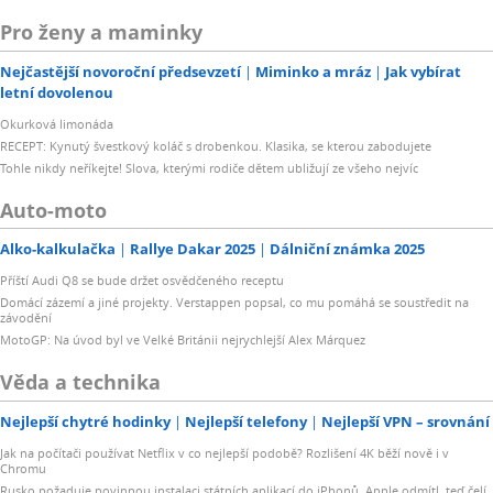
Pro ženy a maminky
Nejčastější novoroční předsevzetí
Miminko a mráz
Jak vybírat
letní dovolenou
Okurková limonáda
RECEPT: Kynutý švestkový koláč s drobenkou. Klasika, se kterou zabodujete
Tohle nikdy neříkejte! Slova, kterými rodiče dětem ubližují ze všeho nejvíc
Auto-moto
Alko-kalkulačka
Rallye Dakar 2025
Dálniční známka 2025
Příští Audi Q8 se bude držet osvědčeného receptu
Domácí zázemí a jiné projekty. Verstappen popsal, co mu pomáhá se soustředit na
závodění
MotoGP: Na úvod byl ve Velké Británii nejrychlejší Alex Márquez
Věda a technika
Nejlepší chytré hodinky
Nejlepší telefony
Nejlepší VPN – srovnání
Jak na počítači používat Netflix v co nejlepší podobě? Rozlišení 4K běží nově i v
Chromu
Rusko požaduje povinnou instalaci státních aplikací do iPhonů. Apple odmítl, teď čelí