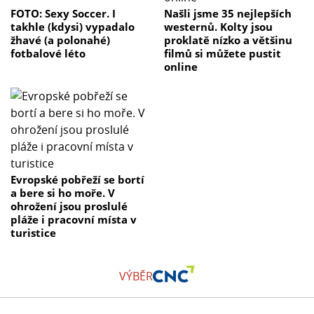
FOTO: Sexy Soccer. I
Našli jsme 35 nejlepších
takhle (kdysi) vypadalo
westernů. Kolty jsou
žhavé (a polonahé)
proklatě nízko a většinu
fotbalové léto
filmů si můžete pustit
online
Evropské pobřeží se bortí
a bere si ho moře. V
ohrožení jsou proslulé
pláže i pracovní místa v
turistice
VÝBĚR