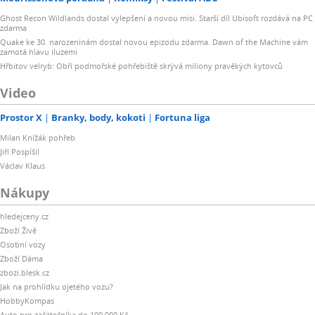
Ghost Recon Wildlands dostal vylepšení a novou misi. Starší díl Ubisoft rozdává na PC
zdarma
Quake ke 30. narozeninám dostal novou epizodu zdarma. Dawn of the Machine vám
zamotá hlavu iluzemi
Hřbitov velryb: Obří podmořské pohřebiště skrývá miliony pravěkých kytovců
Video
Prostor X
Branky, body, kokoti
Fortuna liga
Milan Knížák pohřeb
Jiří Pospíšil
Václav Klaus
Nákupy
hledejceny.cz
Zboží Živě
Osobní vozy
Zboží Dáma
zbozi.blesk.cz
Jak na prohlídku ojetého vozu?
HobbyKompas
Auto pro začátečníka do 100 000 Kč