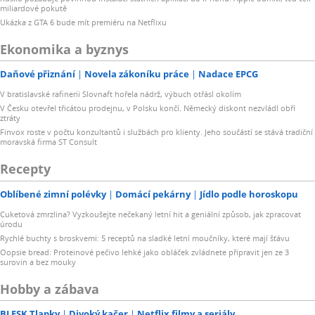
miliardové pokutě
Ukázka z GTA 6 bude mít premiéru na Netflixu
Ekonomika a byznys
Daňové přiznání
Novela zákoníku práce
Nadace EPCG
V bratislavské rafinerii Slovnaft hořela nádrž, výbuch otřásl okolím
V Česku otevřel třicátou prodejnu, v Polsku končí. Německý diskont nezvládl obří
ztráty
Finvox roste v počtu konzultantů i službách pro klienty. Jeho součástí se stává tradiční
moravská firma ST Consult
Recepty
Oblíbené zimní polévky
Domácí pekárny
Jídlo podle horoskopu
Cuketová zmrzlina? Vyzkoušejte nečekaný letní hit a geniální způsob, jak zpracovat
úrodu
Rychlé buchty s broskvemi: 5 receptů na sladké letní moučníky, které mají šťávu
Oopsie bread: Proteinové pečivo lehké jako obláček zvládnete připravit jen ze 3
surovin a bez mouky
Hobby a zábava
BLESK Tlapky
Divoký kačer
Netflix filmy a seriály