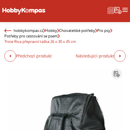
hobbykompas.cz
Hobby
Chovatelské potřeby
Pro psy
Potřeby pro cestování se psem
Trixie Riva přepravní taška 26 x 30 x 45 cm
Předchozí produkt
Následující produkt