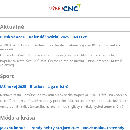
VÝBĚR
Aktuálně
Blesk Vánoce
Kalendář svátků 2025
INFO.cz
Až 48 °C a příchod čtvrté vlny horka. Výhled meteorologů na 10 dní dovolenkáře
nepotěší
Hrůza v Havířově: Pes pokousal chlapečka (2) ve tváři! Majitele to nezajímalo
Popularita světových lídrů mezi Čechy: Trump na úrovni Putina, překvapil Rutte či
Zelenskyj
Sport
MS hokej 2025
Biatlon
Liga mistrů
Deniova cesta: Sochůrek do základu a slávistická stoperská klika. Ukáže i na Chorého?
Ocelářům hrozí v případě marodky problém, řešit ho teď ale nebudou. Jak složí útok?
Artisu pomáhá divočák ze Slavie: neumí moc anglicky a někdy vyděsí trenéra. Čím?
Móda a krása
Jak zhubnout
Trendy nehty pro jaro 2025
Nové make-up trendy