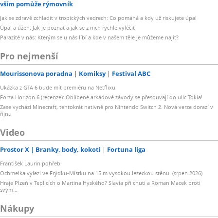
vším pomůže rýmovník
Jak se zdravě zchladit v tropických vedrech: Co pomáhá a kdy už riskujete úpal
Úpal a úžeh: Jak je poznat a jak se z nich rychle vyléčit
Parazité v nás: Kterým se u nás líbí a kde v našem těle je můžeme najít?
Pro nejmenší
Mourissonova poradna
Komiksy
Festival ABC
Ukázka z GTA 6 bude mít premiéru na Netflixu
Forza Horizon 6 (recenze): Oblíbené arkádové závody se přesouvají do ulic Tokia!
Zase vychází Minecraft, tentokrát nativně pro Nintendo Switch 2. Nová verze dorazí v
říjnu
Video
Prostor X
Branky, body, kokoti
Fortuna liga
František Laurin pohřeb
Ochmelka vylezl ve Frýdku-Místku na 15 m vysokou lezeckou stěnu. (srpen 2026)
Hraje Plzeň v Teplicích o Martina Hyského? Slavia při chuti a Roman Macek proti
svým…
Nákupy