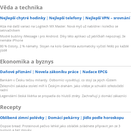
Věda a technika
Nejlepší chytré hodinky
Nejlepší telefony
Nejlepší VPN – srovnání
Alza má další variaci na Logitech MX Master. Nová myš už nabídne i kolečko se
setrvačníkem
Modré bubliny iMessage i pro Android. Díky této aplikaci už jablíčkáři nepoznají, že
nemáte iPhone
80 % čistoty, 2 % námahy. Stojan na kolo Gearrista automaticky vyčistí řetěz po každé
jízdě
Ekonomika a byznys
Daňové přiznání
Novela zákoníku práce
Nadace EPCG
Bankám v Česku tečou miliardy. Odborníci vysvětlují, co stojí za jejich růstem
Železniční zakázka století míří k Českým drahám. Jako vítěze je schválili středočeští
radní
Legendární česká likérka se propadla do hlubší ztráty. Zachraňují ji domácí zákazníci
Recepty
Oblíbené zimní polévky
Domácí pekárny
Jídlo podle horoskopu
Oopsie bread: Proteinové pečivo lehké jako obláček zvládnete připravit jen ze 3
surovin a bez mouky