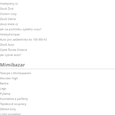
hledejceny.cz
Zboží Živě
Osobní vozy
Zboží Dáma
zbozi.blesk.cz
Jak na prohlídku ojetého vozu?
HobbyKompas
Auto pro začátečníka do 100 000 Kč
Zboží Auto
Ojetá Škoda Octavia
Jak vybrat auto?
Mimibazar
Testujte s Mimibazarem
Monster High
Barbie
Lego
Pyžama
Kosmetika a parfémy
Teplákové soupravy
Dětské boty
Ložní povlečení