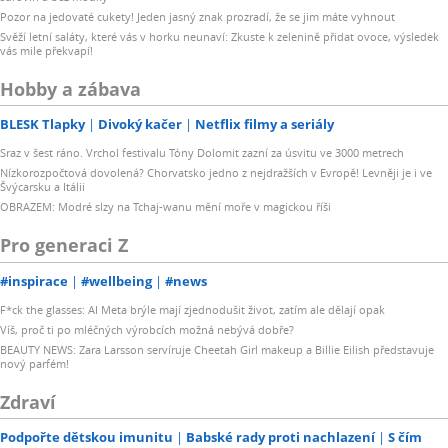
Pozor na jedovaté cukety! Jeden jasný znak prozradí, že se jim máte vyhnout
Svěží letní saláty, které vás v horku neunaví: Zkuste k zelenině přidat ovoce, výsledek
vás mile překvapí!
Hobby a zábava
BLESK Tlapky
Divoký kačer
Netflix filmy a seriály
Sraz v šest ráno. Vrchol festivalu Tóny Dolomit zazní za úsvitu ve 3000 metrech
Nízkorozpočtová dovolená? Chorvatsko jedno z nejdražších v Evropě! Levněji je i ve
Švýcarsku a Itálii
OBRAZEM: Modré slzy na Tchaj-wanu mění moře v magickou říši
Pro generaci Z
#inspirace
#wellbeing
#news
F*ck the glasses: AI Meta brýle mají zjednodušit život, zatím ale dělají opak
Víš, proč ti po mléčných výrobcích možná nebývá dobře?
BEAUTY NEWS: Zara Larsson servíruje Cheetah Girl makeup a Billie Eilish představuje
nový parfém!
Zdraví
Podpořte dětskou imunitu
Babské rady proti nachlazení
S čím