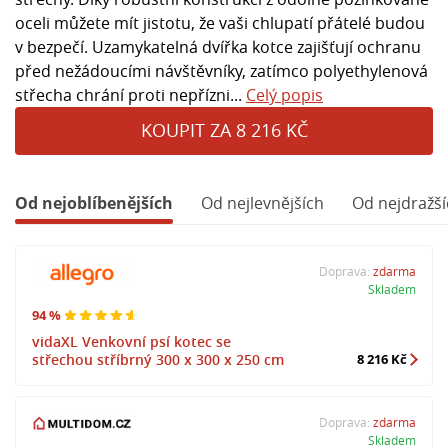
oceli můžete mít jistotu, že vaši chlupatí přátelé budou
v bezpečí. Uzamykatelná dvířka kotce zajišťují ochranu
před nežádoucími návštěvníky, zatímco polyethylenová
střecha chrání proti nepřízni...
Celý popis
KOUPIT ZA 8 216 KČ
Od nejoblíbenějších
Od nejlevnějších
Od nejdražší
Doprava:
zdarma
Skladem
94 %
vidaXL Venkovní psí kotec se
střechou stříbrný 300 x 300 x 250 cm
8 216 Kč
Doprava:
zdarma
Skladem