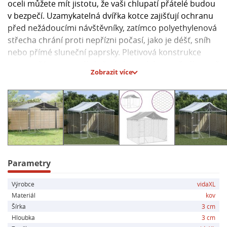
oceli můžete mít jistotu, že vaši chlupatí přátelé budou
v bezpečí. Uzamykatelná dvířka kotce zajišťují ochranu
před nežádoucími návštěvníky, zatímco polyethylenová
střecha chrání proti nepřízni počasí, jako je déšť, sníh
nebo přímé sluneční paprsky. Pletivová konstrukce
zase zajišťuje optimální větrání a suché prostředí uvnitř
Zobrazit více
kotce.
**Hlavní parametry:**
- Barva: stříbrná
- Materiál: pozinkovaná ocel, polyethylen (PE)
- Celkové rozměry: 3 x 3 x 2,5 m (D x Š x V)
- Vnitřní rozměry: 2,95 x 2,95 x 2,5 m (D x Š x V)
- Rozměry dvířek: 52 x 190 cm (Š x V)
Parametry
- Uzamykatelný západkový systém
Výrobce
vidaXL
- Montáž nutná: ano
Materiál
kov
Šírka
3 cm
Hloubka
3 cm