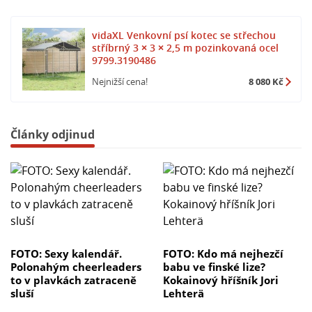
vidaXL Venkovní psí kotec se střechou
stříbrný 3 × 3 × 2,5 m pozinkovaná ocel
9799.3190486
Nejnižší cena!
8 080 Kč
Články odjinud
FOTO: Sexy kalendář.
FOTO: Kdo má nejhezčí
Polonahým cheerleaders
babu ve finské lize?
to v plavkách zatraceně
Kokainový hříšník Jori
sluší
Lehterä