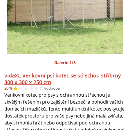
Galerie 1/8
vidaXL Venkovní psí kotec se střechou stříbrný
300 x 300 x 250 cm
20 %
(1 hodnocení)
Venkovní kotec pro psy s ochrannou střechou je
skvělým řešením pro zajištění bezpečí a pohodlí vašich
domácích mazlíčků. Tento multifunkční kotec poskytuje
dostatek prostoru pro vaše psy nebo jiná malá zvířata,
aby si mohla hrát nebo odpočívat pod ochranou
střechy. Díky robustní konstrukci z odolné pozinkované