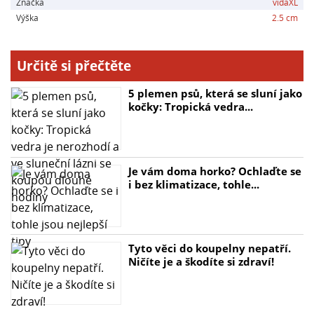
Značka
vidaXL
Výška
2.5 cm
Určitě si přečtěte
5 plemen psů, která se sluní jako
kočky: Tropická vedra...
Je vám doma horko? Ochlaďte se
i bez klimatizace, tohle...
Tyto věci do koupelny nepatří.
Ničíte je a škodíte si zdraví!