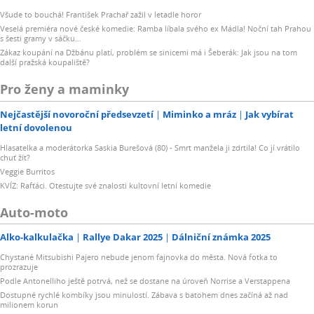
Všude to bouchá! František Prachař zažil v letadle horor
Veselá premiéra nové české komedie: Ramba líbala svého ex Mádla! Noční tah Prahou
s šesti gramy v sáčku…
Zákaz koupání na Džbánu platí, problém se sinicemi má i Šeberák: Jak jsou na tom
další pražská koupaliště?
Pro ženy a maminky
Nejčastější novoroční předsevzetí
Miminko a mráz
Jak vybírat
letní dovolenou
Hlasatelka a moderátorka Saskia Burešová (80) - Smrt manžela ji zdrtila! Co jí vrátilo
chuť žít?
Veggie Burritos
KVÍZ: Rafťáci. Otestujte své znalosti kultovní letní komedie
Auto-moto
Alko-kalkulačka
Rallye Dakar 2025
Dálniční známka 2025
Chystané Mitsubishi Pajero nebude jenom fajnovka do města. Nová fotka to
prozrazuje
Podle Antonelliho ještě potrvá, než se dostane na úroveň Norrise a Verstappena
Dostupné rychlé kombíky jsou minulostí. Zábava s batohem dnes začíná až nad
milionem korun