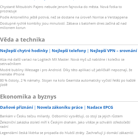
Chystané Mitsubishi Pajero nebude jenom fajnovka do města. Nová fotka to
prozrazuje
Podle Antonelliho ještě potrvá, než se dostane na úroveň Norrise a Verstappena
Dostupné rychlé kombíky jsou minulostí. Zábava s batohem dnes začíná až nad
milionem korun
Věda a technika
Nejlepší chytré hodinky
Nejlepší telefony
Nejlepší VPN – srovnání
Alza má další variaci na Logitech MX Master. Nová myš už nabídne i kolečko se
setrvačníkem
Modré bubliny iMessage i pro Android. Díky této aplikaci už jablíčkáři nepoznají, že
nemáte iPhone
80 % čistoty, 2 % námahy. Stojan na kolo Gearrista automaticky vyčistí řetěz po každé
jízdě
Ekonomika a byznys
Daňové přiznání
Novela zákoníku práce
Nadace EPCG
Bankám v Česku tečou miliardy. Odborníci vysvětlují, co stojí za jejich růstem
Železniční zakázka století míří k Českým drahám. Jako vítěze je schválili středočeští
radní
Legendární česká likérka se propadla do hlubší ztráty. Zachraňují ji domácí zákazníci