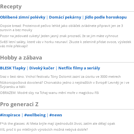
Recepty
Oblíbené zimní polévky
Domácí pekárny
Jídlo podle horoskopu
Oopsie bread: Proteinové pečivo lehké jako obláček zvládnete připravit jen ze 3
surovin a bez mouky
Pozor na jedovaté cukety! Jeden jasný znak prozradí, že se jim máte vyhnout
Svěží letní saláty, které vás v horku neunaví: Zkuste k zelenině přidat ovoce, výsledek
vás mile překvapí!
Hobby a zábava
BLESK Tlapky
Divoký kačer
Netflix filmy a seriály
Sraz v šest ráno. Vrchol festivalu Tóny Dolomit zazní za úsvitu ve 3000 metrech
Nízkorozpočtová dovolená? Chorvatsko jedno z nejdražších v Evropě! Levněji je i ve
Švýcarsku a Itálii
OBRAZEM: Modré slzy na Tchaj-wanu mění moře v magickou říši
Pro generaci Z
#inspirace
#wellbeing
#news
F*ck the glasses: AI Meta brýle mají zjednodušit život, zatím ale dělají opak
Víš, proč ti po mléčných výrobcích možná nebývá dobře?