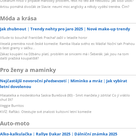
Ocelářům hrozí v případě marodky problém, řešit ho teď ale nebudou. Jak složí útok?
Artisu pomáhá divočák ze Slavie: neumí moc anglicky a někdy vyděsí trenéra. Čím?
Móda a krása
Jak zhubnout
Trendy nehty pro jaro 2025
Nové make-up trendy
Všude to bouchá! František Prachař zažil v letadle horor
Veselá premiéra nové české komedie: Ramba líbala svého ex Mádla! Noční tah Prahou
s šesti gramy v sáčku…
Zákaz koupání na Džbánu platí, problém se sinicemi má i Šeberák: Jak jsou na tom
další pražská koupaliště?
Pro ženy a maminky
Nejčastější novoroční předsevzetí
Miminko a mráz
Jak vybírat
letní dovolenou
Hlasatelka a moderátorka Saskia Burešová (80) - Smrt manžela ji zdrtila! Co jí vrátilo
chuť žít?
Veggie Burritos
KVÍZ: Rafťáci. Otestujte své znalosti kultovní letní komedie
Auto-moto
Alko-kalkulačka
Rallye Dakar 2025
Dálniční známka 2025