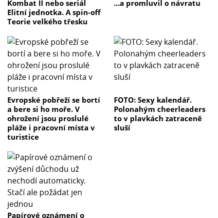
Kombat II nebo seriál
...a promluvil o návratu
Elitní jednotka. A spin-off
Teorie velkého třesku
Evropské pobřeží se bortí
FOTO: Sexy kalendář.
a bere si ho moře. V
Polonahým cheerleaders
ohrožení jsou proslulé
to v plavkách zatraceně
pláže i pracovní místa v
sluší
turistice
Papírové oznámení o