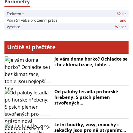
Hlavní parametry:
Parametry
- Typ: DVH 655 E
Frekvence
62 Hz
- Provozní hmotnost dle CECE: 732 kg
Vibrační válce pro zemní práce
ano
- Šířka bubnu: 650 mm
Výrobce
Weber
- Průměr bubnu: 400 mm
- Odstředivá síla: 21 kN
- Frekvence: 62 Hz
Určitě si přečtěte
- Výrobce / Typ motoru: Lombardini / 15 LD 420
- Druh motoru: Diesel
Je vám doma horko? Ochlaďte se
- Výkon motoru - maximální: 7,3 kW (10,0 PS)
i bez klimatizace, tohle...
- Výkon motoru - při provozních otáčkách: 6,3 kW (8,6
PS) při 3300 ot/min
- Pracovní rychlost: 0-75 m/min
Od paluby letadla po horské
- Objem vodní nádrže: 60 l
hřebeny: 5 psích plemen
stvořených...
Letní bouřky, vosy, mouchy i
sekačky jsou pro ně utrpením:...