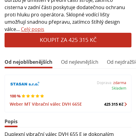
cisterna v zadní části poskytuje dodatečnou ochranu
proti hluku pro operátora. Sklopné vodící lišty
umožňují snadnou přepravu, zatímco štíhlý design
válce...
Celý popis
KOUPIT ZA 425 315 KČ
Od nejoblíbenějších
Od nejlevnějších
Od nejdražší
Doprava:
zdarma
Skladem
100 %
Weber MT Vibrační válec DVH 665E
425 315 Kč
Popis
Duplexní vibrační válec DVH 655 E je dokonalým