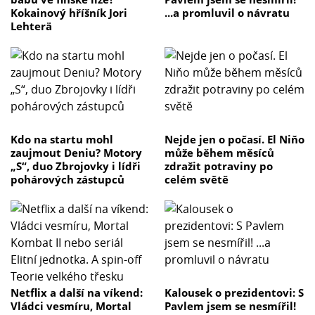
Kokainový hříšník Jori
...a promluvil o návratu
Lehterä
Kdo na startu mohl
Nejde jen o počasí. El Niňo
zaujmout Deniu? Motory
může během měsíců
„S“, duo Zbrojovky i lídři
zdražit potraviny po
pohárových zástupců
celém světě
Netflix a další na víkend:
Kalousek o prezidentovi: S
Vládci vesmíru, Mortal
Pavlem jsem se nesmířil!