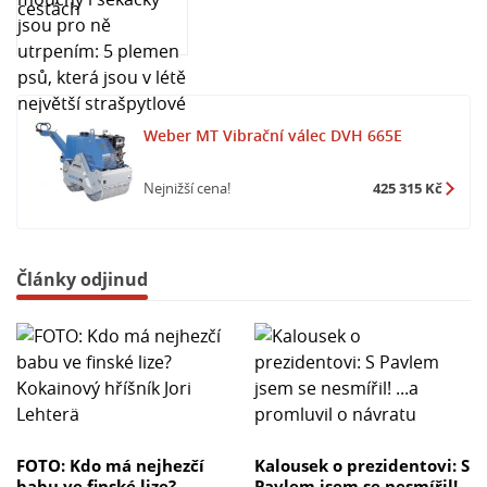
Weber MT Vibrační válec DVH 665E
Nejnižší cena!
425 315 Kč
Články odjinud
FOTO: Kdo má nejhezčí
Kalousek o prezidentovi: S
babu ve finské lize?
Pavlem jsem se nesmířil!