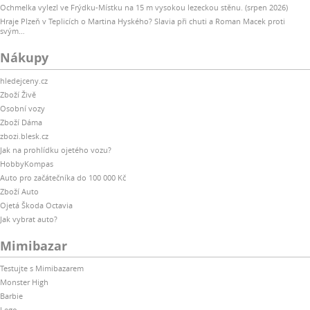
Ochmelka vylezl ve Frýdku-Místku na 15 m vysokou lezeckou stěnu. (srpen 2026)
Hraje Plzeň v Teplicích o Martina Hyského? Slavia při chuti a Roman Macek proti
svým…
Nákupy
hledejceny.cz
Zboží Živě
Osobní vozy
Zboží Dáma
zbozi.blesk.cz
Jak na prohlídku ojetého vozu?
HobbyKompas
Auto pro začátečníka do 100 000 Kč
Zboží Auto
Ojetá Škoda Octavia
Jak vybrat auto?
Mimibazar
Testujte s Mimibazarem
Monster High
Barbie
Lego