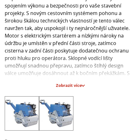
spojením výkonu a bezpečnosti pro vaše stavební
projekty. S novým cestovním systémem pohonu a
širokou škálou technických vlastností je tento válec
navržen tak, aby uspokojil i ty nejnáročnější uživatele.
Motor s elektrickým startérem a nízkými nároky na
údržbu je umístěn v přední části stroje, zatímco
cisterna v zadní části poskytuje dodatečnou ochranu
proti hluku pro operátora. Sklopné vodící lišty
umožňují snadnou přepravu, zatímco štíhlý design
válce umožňuje dosáhnout až k bočním překážkám. S
centrálním zvedacím okem, čtyřmi poutacími body pro
Zobrazit více
bezpečnou dopravu a vysokým rozsahem rychlostí je
tento válec ideální volbou pro efektivní zhutňování
půdy na staveništi. Chladič ventilátoru zajišťuje
správnou teplotu motoru a hydrauliky, zatímco odolná
konstrukce z nerezavějící oceli a PVC zaručuje dlouhou
životnost.