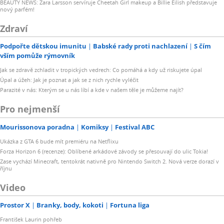
BEAUTY NEWS: Zara Larsson servíruje Cheetah Girl makeup a Billie Eilish představuje
nový parfém!
Zdraví
Podpořte dětskou imunitu
Babské rady proti nachlazení
S čím
vším pomůže rýmovník
Jak se zdravě zchladit v tropických vedrech: Co pomáhá a kdy už riskujete úpal
Úpal a úžeh: Jak je poznat a jak se z nich rychle vyléčit
Parazité v nás: Kterým se u nás líbí a kde v našem těle je můžeme najít?
Pro nejmenší
Mourissonova poradna
Komiksy
Festival ABC
Ukázka z GTA 6 bude mít premiéru na Netflixu
Forza Horizon 6 (recenze): Oblíbené arkádové závody se přesouvají do ulic Tokia!
Zase vychází Minecraft, tentokrát nativně pro Nintendo Switch 2. Nová verze dorazí v
říjnu
Video
Prostor X
Branky, body, kokoti
Fortuna liga
František Laurin pohřeb