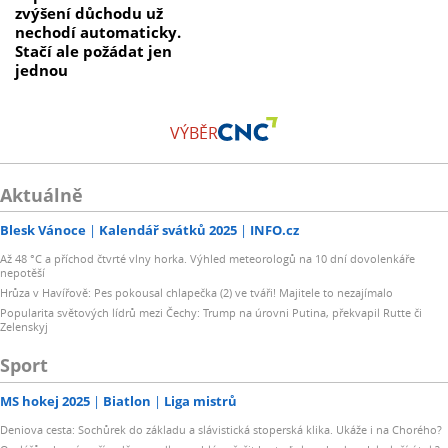
zvýšení důchodu už
nechodí automaticky.
Stačí ale požádat jen
jednou
VÝBĚR
Aktuálně
Blesk Vánoce
Kalendář svátků 2025
INFO.cz
Až 48 °C a příchod čtvrté vlny horka. Výhled meteorologů na 10 dní dovolenkáře
nepotěší
Hrůza v Havířově: Pes pokousal chlapečka (2) ve tváři! Majitele to nezajímalo
Popularita světových lídrů mezi Čechy: Trump na úrovni Putina, překvapil Rutte či
Zelenskyj
Sport
MS hokej 2025
Biatlon
Liga mistrů
Deniova cesta: Sochůrek do základu a slávistická stoperská klika. Ukáže i na Chorého?