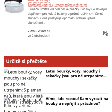
kruhové
Exit Toys
Zastřešení bazénů s integrovaným osvětlením
Sluneční stříška od holandské značky Exit Toys je skvělým
doplňkem pro kulaté bazény o průměru 244 cm. Černá
sluneční clona poskytuje optimální ochranu před
slunečními...
2 290 - 2 969 Kč
ve 2 obchodech
Určitě si přečtěte
Letní bouřky, vosy, mouchy i
sekačky jsou pro ně utrpením:...
Víme, kde rostou! Kam vyrazit na
houby a nepřijít s prázdnou?