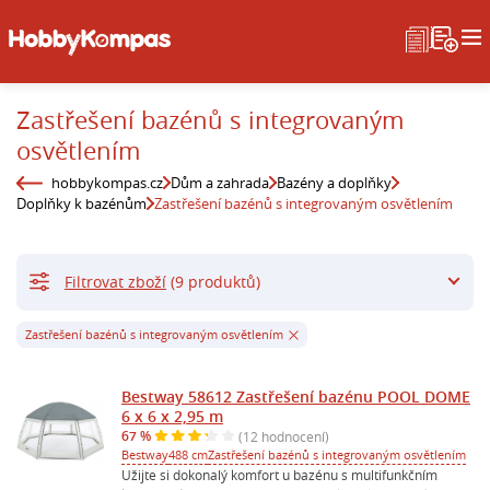
Zastřešení bazénů s integrovaným
osvětlením
hobbykompas.cz
Dům a zahrada
Bazény a doplňky
Doplňky k bazénům
Zastřešení bazénů s integrovaným osvětlením
Filtrovat zboží
(9 produktů)
Zastřešení bazénů s integrovaným osvětlením
Bestway 58612 Zastřešení bazénu POOL DOME
6 x 6 x 2,95 m
67 %
(12 hodnocení)
Bestway
488 cm
Zastřešení bazénů s integrovaným osvětlením
Užijte si dokonalý komfort u bazénu s multifunkčním