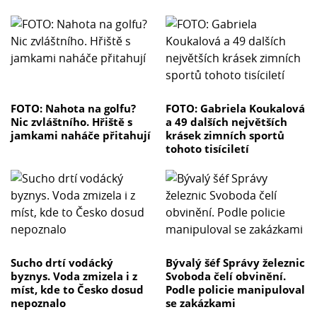
FOTO: Nahota na golfu?
FOTO: Gabriela Koukalová
Nic zvláštního. Hřiště s
a 49 dalších největších
jamkami naháče přitahují
krásek zimních sportů
tohoto tisíciletí
Sucho drtí vodácký
Bývalý šéf Správy železnic
byznys. Voda zmizela i z
Svoboda čelí obvinění.
míst, kde to Česko dosud
Podle policie manipuloval
nepoznalo
se zakázkami