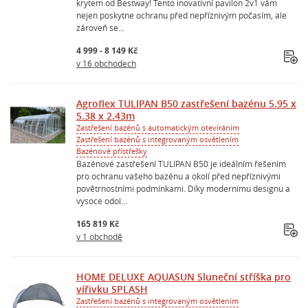
krytem od Bestway! Tento inovativní pavilon 2v1 vám
nejen poskytne ochranu před nepříznivým počasím, ale
zároveň se...
4 999 - 8 149 Kč
v 16 obchodech
Agroflex TULIPAN B50 zastřešení bazénu 5.95 x
5.38 x 2.43m
Zastřešení bazénů s automatickým otevíráním
Zastřešení bazénů s integrovaným osvětlením
Bazénové přístřešky
Bazénové zastřešení TULIPAN B50 je ideálním řešením
pro ochranu vašeho bazénu a okolí před nepříznivými
povětrnostními podmínkami. Díky modernímu designu a
vysoce odol...
165 819 Kč
v 1 obchodě
HOME DELUXE AQUASUN Sluneční stříška pro
vířivku SPLASH
Zastřešení bazénů s integrovaným osvětlením