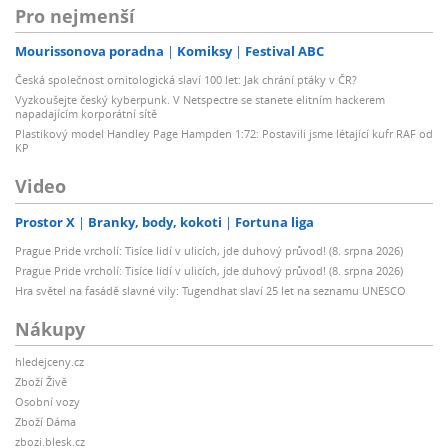
Pro nejmenší
Mourissonova poradna
Komiksy
Festival ABC
Česká společnost ornitologická slaví 100 let: Jak chrání ptáky v ČR?
Vyzkoušejte český kyberpunk. V Netspectre se stanete elitním hackerem
napadajícím korporátní sítě
Plastikový model Handley Page Hampden 1:72: Postavili jsme létající kufr RAF od
KP
Video
Prostor X
Branky, body, kokoti
Fortuna liga
Prague Pride vrcholí: Tisíce lidí v ulicích, jde duhový průvod! (8. srpna 2026)
Prague Pride vrcholí: Tisíce lidí v ulicích, jde duhový průvod! (8. srpna 2026)
Hra světel na fasádě slavné vily: Tugendhat slaví 25 let na seznamu UNESCO
Nákupy
hledejceny.cz
Zboží Živě
Osobní vozy
Zboží Dáma
zbozi.blesk.cz