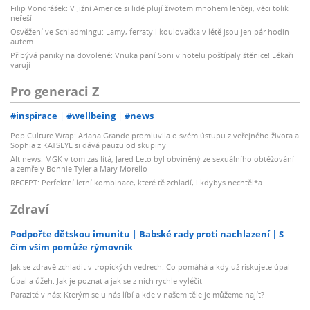
Filip Vondrášek: V Jižní Americe si lidé plují životem mnohem lehčeji, věci tolik
neřeší
Osvěžení ve Schladmingu: Lamy, ferraty i koulovačka v létě jsou jen pár hodin
autem
Přibývá paniky na dovolené: Vnuka paní Soni v hotelu poštípaly štěnice! Lékaři
varují
Pro generaci Z
#inspirace
#wellbeing
#news
Pop Culture Wrap: Ariana Grande promluvila o svém ústupu z veřejného života a
Sophia z KATSEYE si dává pauzu od skupiny
Alt news: MGK v tom zas lítá, Jared Leto byl obviněný ze sexuálního obtěžování
a zemřely Bonnie Tyler a Mary Morello
RECEPT: Perfektní letní kombinace, které tě zchladí, i kdybys nechtěl*a
Zdraví
Podpořte dětskou imunitu
Babské rady proti nachlazení
S
čím vším pomůže rýmovník
Jak se zdravě zchladit v tropických vedrech: Co pomáhá a kdy už riskujete úpal
Úpal a úžeh: Jak je poznat a jak se z nich rychle vyléčit
Parazité v nás: Kterým se u nás líbí a kde v našem těle je můžeme najít?