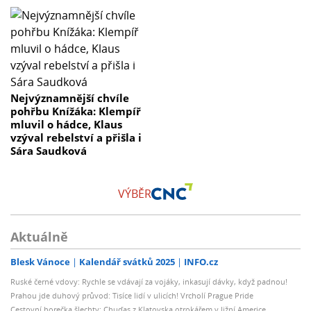
Nejvýznamnější chvíle
pohřbu Knížáka: Klempíř
mluvil o hádce, Klaus
vzýval rebelství a přišla i
Sára Saudková
VÝBĚR
Aktuálně
Blesk Vánoce
Kalendář svátků 2025
INFO.cz
Ruské černé vdovy: Rychle se vdávají za vojáky, inkasují dávky, když padnou!
Prahou jde duhový průvod: Tisíce lidí v ulicích! Vrcholí Prague Pride
Cestovní horečka šlechty: Chuďas z Klatovska otrokářem v Jižní Americe