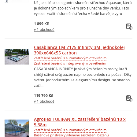
Užijte si léto s elegantní sluneční střechou Aquasun, která
je dokonalým společníkem pro slunečné dny venku. Tato
vysoce kvalitní sluneční střecha v šedé barvě je vyro...
1 899 Kč
v 1 obchodě
Casablanca LM-Z175 Infinity 3M, jednokolej
390xx646x55 carbon
Zastřešení bazénů s automatickým otevíráním
Zastřešení bazénů s integrovaným osvětlením
CASABLANCA INFINITY je skvělým řešením pro ty, kteří
chtějí užívat svůj bazén naplno bez ohledu na počasí. Díky
svému jednoduchému a elegantnímu designu se snadno
začl...
119 790 Kč
v 1 obchodě
Agroflex TULIPAN XL zastřešení bazénů 10 x
5.38m
Zastřešení bazénů s automatickým otevíráním
Bazénové přístřešky
Skleněné zastřešení bazénů