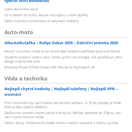
vybírat letní dovolenou
video Alena Mihulová
Co si zabalit do kufru, abyste na (nejen) u moře zazářily...
Salát s koprem a dresinkem ze zakysané smetany
Auto-moto
Alko-kalkulačka
Rallye Dakar 2025
Dálniční známka 2025
Moto3: Z prvního místa se do druhé části britské kvalifikace posouvá Danish
Studenti postavili solární auto, které vyrobí více energie, než spotřebuje. Jeho
design inspirovala ryba
Mototest Royal Enfield Classic 650: Návrat do čtyřicátých let
Věda a technika
Nejlepší chytré hodinky
Nejlepší telefony
Nejlepší VPN –
srovnání
První fotomobil byl spíš hračka než seriózní zařízení. O 25 let později je foťák
klíčová část výbavy telefonů
Zásilkovna usnadní vrácení zboží e-shopům. Balíček zanesete do Z-Boxu, ani
není nutné tisknout štítek
Válka s bloky. Průzkumník smaže mnoho malých souborů o třetinu rychleji