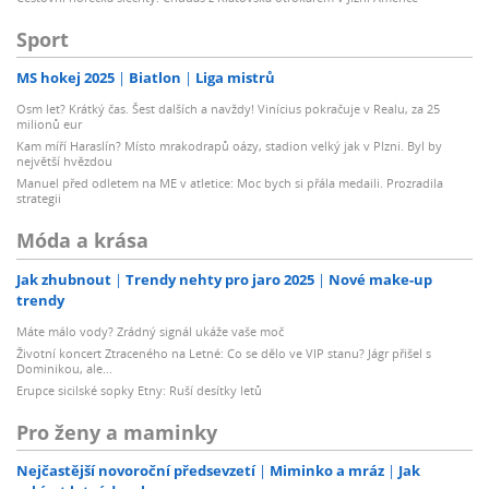
Sport
MS hokej 2025
Biatlon
Liga mistrů
Osm let? Krátký čas. Šest dalších a navždy! Vinícius pokračuje v Realu, za 25
milionů eur
Kam míří Haraslín? Místo mrakodrapů oázy, stadion velký jak v Plzni. Byl by
největší hvězdou
Manuel před odletem na ME v atletice: Moc bych si přála medaili. Prozradila
strategii
Móda a krása
Jak zhubnout
Trendy nehty pro jaro 2025
Nové make-up
trendy
Máte málo vody? Zrádný signál ukáže vaše moč
Životní koncert Ztraceného na Letné: Co se dělo ve VIP stanu? Jágr přišel s
Dominikou, ale...
Erupce sicilské sopky Etny: Ruší desítky letů
Pro ženy a maminky
Nejčastější novoroční předsevzetí
Miminko a mráz
Jak