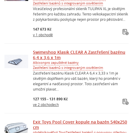
Zastřešení bazénů s integrovaným osvětlením
Víceúčelový profesionální skleník TULIPAN XL je skvělým
řešením pro každou zahradu. Tento velkokapacitní skleník
z polykarbonátu poskytuje nejen prostor pro pěstování...
147 673 Kč
v 1 obchodě
Swimeshop Klasik CLEAR A Zastřešení bazénu
6,4 x 3,6 x 1m
Albixon
pro zapuštěné bazény
Zastřešení bazénů s integrovaným osvětlením
Zastřešení bazénu Klasik CLEAR A 6,4 x 3,33 x 1m je
skvělým doplňkem pro váš bazén, který ho promění v
elegantní a nadčasový prostor. Toto zastřešení vám
umožní plavat...
127 155 - 131 890 Kč
ve 2 obchodech
Exit Toys Pool Cover kopule na bazén 540x250
cm
obdélníkové
Exit Toys
Zastřešení bazénů s posuvnou střechou