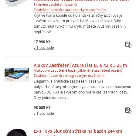
Skleněné zastřešení bazénů
Zastřešení bazénů s automatickým otevíráním
Kryt ve tvaru kopule od holandské značky Exit Toys je
skvělým doplňkem pro vaši bazénovou zábavu. Díky
tomuto multifunkčnímu krytu můžete využívat bazén i v
nepříznivé...
17 990 Kč
v 1 obchodě
Alukov Zastřešení Azure Flat LL 6,42 x 3,25 m
Alukov
pro zapuštěné bazény
Skleněné zastřešení bazénů
Zastřešení bazénů s integrovaným osvětlením
Elegantní a praktické zastřešení bazénu s
polykarbonátovými segmenty a antracitovou komaxitovou
barvou DB 703 je skvělým doplňkem vaší zahradní oázy.
Díky jednokomorov...
98 085 Kč
v 1 obchodě
Exit Toys Sluneční stříška na bazén 244 cm