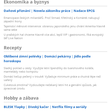
Ekonomika a byznys
Daňové přiznání
Novela zákoníku práce
Nadace EPCG
Emancipace českých miliardářů. Proč Strnad, Křetínský a Komárek nakupují
západní ikony
Tajemství měnové intervence: obranou japonského jenu chrání Amerika hlavně
sama sebe
U pražských hal chceme hlavně více akcí, lepší VIP i gastronomii, říká evropský
šéf Live Nation
Recepty
Oblíbené zimní polévky
Domácí pekárny
Jídlo podle
horoskopu
Sladký poklad u cesty: Využijte letní špendlíky do tvarohového koláče,
marmelády nebo kompotu
Domácí kečup pečený v troubě: Vyžaduje minimum práce a chutná lépe než
vařený
Cuketová zmrzlina? Vyzkoušejte nečekaný letní hit a geniální způsob, jak
zpracovat úrodu
Hobby a zábava
BLESK Tlapky
Divoký kačer
Netflix filmy a seriály