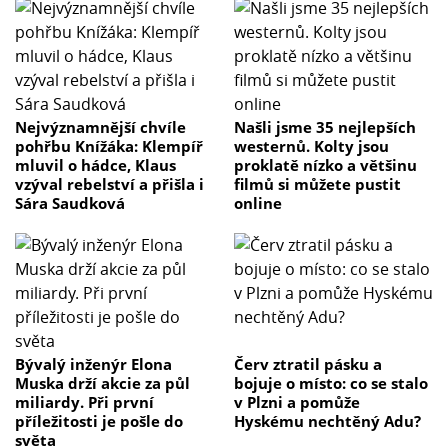
Nejvýznamnější chvíle
Našli jsme 35 nejlepších
pohřbu Knížáka: Klempíř
westernů. Kolty jsou
mluvil o hádce, Klaus
proklatě nízko a většinu
vzýval rebelství a přišla i
filmů si můžete pustit
Sára Saudková
online
Bývalý inženýr Elona
Červ ztratil pásku a
Muska drží akcie za půl
bojuje o místo: co se stalo
miliardy. Při první
v Plzni a pomůže
příležitosti je pošle do
Hyskému nechtěný Adu?
světa