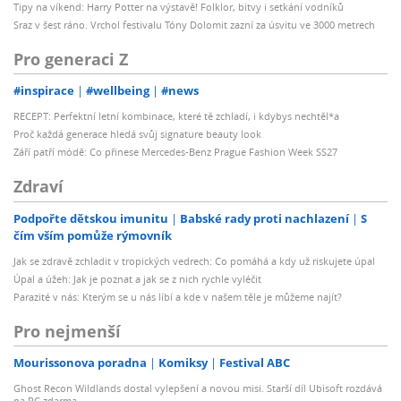
Tipy na víkend: Harry Potter na výstavě! Folklor, bitvy i setkání vodníků
Sraz v šest ráno. Vrchol festivalu Tóny Dolomit zazní za úsvitu ve 3000 metrech
Pro generaci Z
#inspirace
#wellbeing
#news
RECEPT: Perfektní letní kombinace, které tě zchladí, i kdybys nechtěl*a
Proč každá generace hledá svůj signature beauty look
Září patří módě: Co přinese Mercedes-Benz Prague Fashion Week SS27
Zdraví
Podpořte dětskou imunitu
Babské rady proti nachlazení
S
čím vším pomůže rýmovník
Jak se zdravě zchladit v tropických vedrech: Co pomáhá a kdy už riskujete úpal
Úpal a úžeh: Jak je poznat a jak se z nich rychle vyléčit
Parazité v nás: Kterým se u nás líbí a kde v našem těle je můžeme najít?
Pro nejmenší
Mourissonova poradna
Komiksy
Festival ABC
Ghost Recon Wildlands dostal vylepšení a novou misi. Starší díl Ubisoft rozdává
na PC zdarma