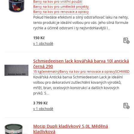
Barvy na kov pro vnitřní použití
Barvy na kov pro umělecké projekty
Barvy na kov pro renovace a opravy
Pokud hledáte efektivní a silný odstraňovač laku na nehty,
tento produkt je ideální volbou pro vás. Jeho silná formule
rychle a účinně odstraní i ty nejtvrdohlavější l...
150 Kč
v 1 obchodě
Schmiedeeisen lack kovářská barva 10l antická
černá 290
15 kg
černé
matný
Barvy na kov pro renovace a opravy
SCHMIED
Kovářská Antická barva Schmiedeeisen Lack je ideální
volbou pro dekorativní zušlechtění kovaných výrobků,
mříží, bran, ocelových konstrukcí a dalších kovových
prvků. S...
3 799 Kč
v 1 obchodě
Motip Dupli kladívkový 5,0L Měděná
kladívková