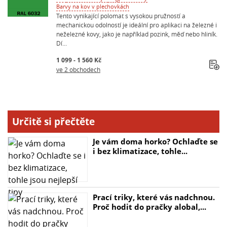
Barvy na kov v plechovkách
Tento vynikající polomat s vysokou pružností a
mechanickou odolností je ideální pro aplikaci na železné i
neželezné kovy, jako je například pozink, měď nebo hliník.
Dí...
1 099 - 1 560 Kč
ve 2 obchodech
Určitě si přečtěte
Je vám doma horko? Ochlaďte se
i bez klimatizace, tohle...
Prací triky, které vás nadchnou.
Proč hodit do pračky alobal,...