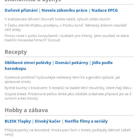
Daňové přiznání
Novela zákoníku práce
Nadace EPCG
V bratislavské rafinerii Slovnaft hořela nádrž, výbuch otřásl okolím
V Česku otevřel třicátou prodejnu, v Polsku končí. Německý diskont nezvládl
obří ztráty
Finvox roste v počtu konzultantů i službách pro klienty. Jeho součástí se stává
tradiční moravská firma ST Consult
Recepty
Oblíbené zimní polévky
Domácí pekárny
Jídlo podle
horoskopu
Cuketová zmrzlina? Vyzkoušejte nečekaný letní hit a geniální způsob, jak
zpracovat úrodu
Rychlé buchty s broskvemi: 5 receptů na sladké letní moučníky, které mají šťávu
Oopsie bread: Proteinové pečivo lehké jako obláček zvládnete připravit jen ze 3
surovin a bez mouky
Hobby a zábava
BLESK Tlapky
Divoký kačer
Netflix filmy a seriály
Přibývá paniky na dovolené: Vnuka paní Soni v hotelu poštípaly štěnice! Lékaři
varují