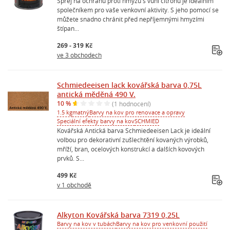
Sprej na ochranu proti hmyzu s vůní citronu je ideálním
společníkem pro vaše venkovní aktivity. S jeho pomocí se
můžete snadno chránit před nepříjemnými hmyzími
štípan...
269 - 319 Kč
ve 3 obchodech
Schmiedeeisen lack kovářská barva 0,75L
antická měděná 490 V.
10 %
(1 hodnocení)
1.5 kg
matný
Barvy na kov pro renovace a opravy
Speciální efekty barvy na kov
SCHMIED
Kovářská Antická barva Schmiedeeisen Lack je ideální
volbou pro dekorativní zušlechtění kovaných výrobků,
mříží, bran, ocelových konstrukcí a dalších kovových
prvků. S...
499 Kč
v 1 obchodě
Alkyton Kovářská barva 7319 0,25L
Barvy na kov v tubách
Barvy na kov pro venkovní použití