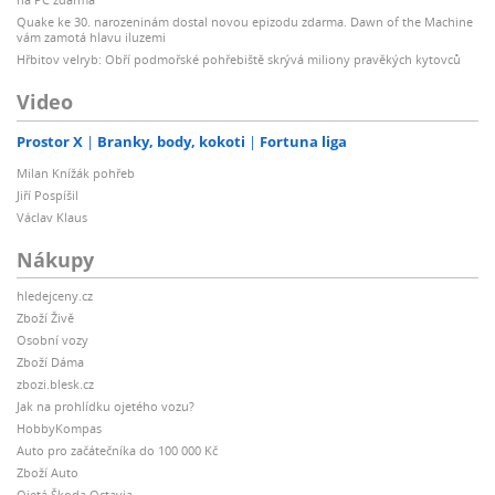
Quake ke 30. narozeninám dostal novou epizodu zdarma. Dawn of the Machine
vám zamotá hlavu iluzemi
Hřbitov velryb: Obří podmořské pohřebiště skrývá miliony pravěkých kytovců
Video
Prostor X
Branky, body, kokoti
Fortuna liga
Milan Knížák pohřeb
Jiří Pospíšil
Václav Klaus
Nákupy
hledejceny.cz
Zboží Živě
Osobní vozy
Zboží Dáma
zbozi.blesk.cz
Jak na prohlídku ojetého vozu?
HobbyKompas
Auto pro začátečníka do 100 000 Kč
Zboží Auto
Ojetá Škoda Octavia