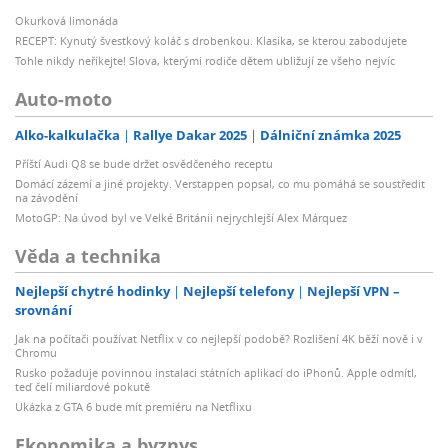
Okurková limonáda
RECEPT: Kynutý švestkový koláč s drobenkou. Klasika, se kterou zabodujete
Tohle nikdy neříkejte! Slova, kterými rodiče dětem ubližují ze všeho nejvíc
Auto-moto
Alko-kalkulačka
Rallye Dakar 2025
Dálniční známka 2025
Příští Audi Q8 se bude držet osvědčeného receptu
Domácí zázemí a jiné projekty. Verstappen popsal, co mu pomáhá se soustředit
na závodění
MotoGP: Na úvod byl ve Velké Británii nejrychlejší Alex Márquez
Věda a technika
Nejlepší chytré hodinky
Nejlepší telefony
Nejlepší VPN –
srovnání
Jak na počítači používat Netflix v co nejlepší podobě? Rozlišení 4K běží nově i v
Chromu
Rusko požaduje povinnou instalaci státních aplikací do iPhonů. Apple odmítl,
teď čelí miliardové pokutě
Ukázka z GTA 6 bude mít premiéru na Netflixu
Ekonomika a byznys