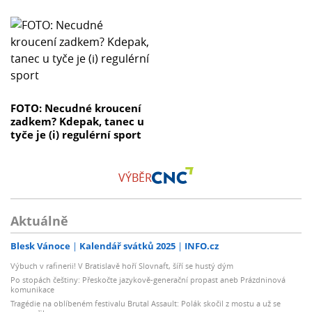
FOTO: Necudné kroucení
zadkem? Kdepak, tanec u
tyče je (i) regulérní sport
VÝBĚR
Aktuálně
Blesk Vánoce
Kalendář svátků 2025
INFO.cz
Výbuch v rafinerii! V Bratislavě hoří Slovnaft, šíří se hustý dým
Po stopách češtiny: Přeskočte jazykově-generační propast aneb Prázdninová
komunikace
Tragédie na oblíbeném festivalu Brutal Assault: Polák skočil z mostu a už se