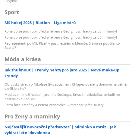
nevynořil
Sport
MS hokej 2025
Biatlon
Liga mistrů
Ronaldo se pochlubil před sňatkem s Georginou: Hračky za půl miliardy!
Ronaldo se pochlubil před sňatkem s Georginou: Hračky za půl miliardy!
Reprezentanti po MS: Plzeň v pasti, extrém u Memiče. Slavia se poučila, co
Sparta?
Móda a krása
Jak zhubnout
Trendy nehty pro jaro 2025
Nové make-up
trendy
Obrovský strach o Nikolase (9) s autismem: Chlapec odešel z domova na Letné,
viděli jste ho?
Maskovaní muži napadli Jaromíra Soukupa: Krvavá nakládačka, zmlátili ho
basebalovou pálkou
Retro foto Kateřiny a Petera Pechových: „Smraďoši“ před 16 lety
Pro ženy a maminky
Nejčastější novoroční předsevzetí
Miminko a mráz
Jak
vybírat letní dovolenou