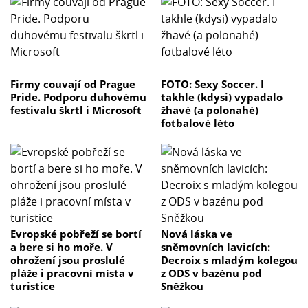
Firmy couvají od Prague
FOTO: Sexy Soccer. I
Pride. Podporu duhovému
takhle (kdysi) vypadalo
festivalu škrtl i Microsoft
žhavé (a polonahé)
fotbalové léto
Evropské pobřeží se bortí
Nová láska ve
a bere si ho moře. V
sněmovních lavicích:
ohrožení jsou proslulé
Decroix s mladým kolegou
pláže i pracovní místa v
z ODS v bazénu pod
turistice
Sněžkou