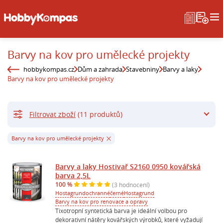
Barvy na kov pro umělecké projekty
hobbykompas.cz
Dům a zahrada
Stavebniny
Barvy a laky
Barvy na kov pro umělecké projekty
Filtrovat zboží
(11 produktů)
Barvy na kov pro umělecké projekty
Barvy a laky Hostivař S2160 0950 kovářská
barva 2,5L
100 %
(3 hodnocení)
Hostagrund
ochranné
černé
Hostagrund
Barvy na kov pro renovace a opravy
Tixotropní syntetická barva je ideální volbou pro
dekorativní nátěry kovářských výrobků, které vyžadují