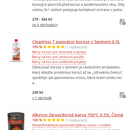
kovových povrchů před korozí a povětrnostními vlivy. Díky
svému 3v1 složení poskytuje komplexní ochranu v jedno...
279 - 364 Kč
ve 4 obchodech
CleanFest T pasivátor koroze s Taninem 0,5L
100 %
(1 hodnocení)
Barvy na kov pro renovace a opravy
Barvy na kov pro venkovní použití
Barvy na kov pro umělecké projekty
Odrezovač koroze s taninem je revolučním produktem,
který dokáže proniknout korozí až ke „zdravému železu“,
vytvářejíc tak pasivovanou vrstvu, která brání vzniku rez
a...
249 Kč
v 1 obchodě
Alkyton žáruvzdorná barva 750°C 0,25L Černá
100 %
(1 hodnocení)
Motip
černé
Alkyton
polomatný
Barvy na kov v tubách