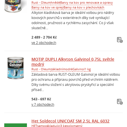
Rust - Oleum
hnědé
Barvy na kov pro renovace a opravy
Barvy na kov ve spreji
Barvy na kov v plechovkách
Alkyton kladívková barva je ideální volbou pro nátěry
kovových povrchů v exteriérech díky své vynikající
odolnosti, pružnosti a rychlému zasychání. Co ji však
skutečně...
2 489 - 2 704 Kč
ve 2 obchodech
MOTIP DUPLI Alkyton Galvinol 0,75L světle
modrý
Rust - Oleum
základní
modré
Galvinol
1 kg
Základová barva RUST-OLEUM Galvinol je ideální volbou
pro ochranu a přípravu povrchů před vrchním nátěrem.
Díky svému složení s akrylovou pryskyřicí a speciální
přísad...
543 - 697 Kč
v 7 obchodech
Het Soldecol UNICOAT SM 2,5L RAL 6032
HET
samozákladující
3 kg
polomatný