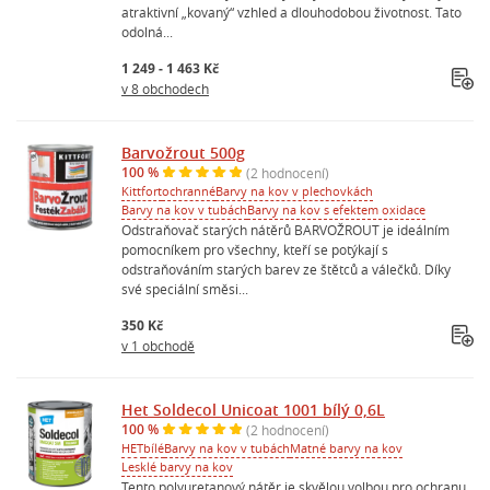
atraktivní „kovaný“ vzhled a dlouhodobou životnost. Tato
odolná...
1 249 - 1 463 Kč
v 8 obchodech
Barvožrout 500g
100 %
(2 hodnocení)
Kittfort
ochranné
Barvy na kov v plechovkách
Barvy na kov v tubách
Barvy na kov s efektem oxidace
Odstraňovač starých nátěrů BARVOŽROUT je ideálním
pomocníkem pro všechny, kteří se potýkají s
odstraňováním starých barev ze štětců a válečků. Díky
své speciální směsi...
350 Kč
v 1 obchodě
Het Soldecol Unicoat 1001 bílý 0,6L
100 %
(2 hodnocení)
HET
bílé
Barvy na kov v tubách
Matné barvy na kov
Lesklé barvy na kov
Tento polyuretanový nátěr je skvělou volbou pro ochranu