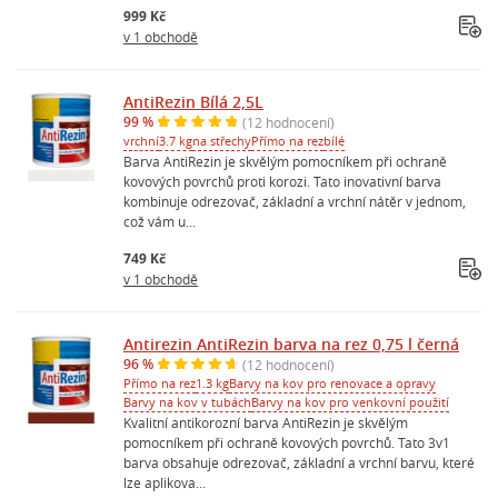
999 Kč
v 1 obchodě
AntiRezin Bílá 2,5L
99 %
(12 hodnocení)
vrchní
3.7 kg
na střechy
Přímo na rez
bílé
Barva AntiRezin je skvělým pomocníkem při ochraně
kovových povrchů proti korozi. Tato inovativní barva
kombinuje odrezovač, základní a vrchní nátěr v jednom,
což vám u...
749 Kč
v 1 obchodě
Antirezin AntiRezin barva na rez 0,75 l černá
96 %
(12 hodnocení)
Přímo na rez
1.3 kg
Barvy na kov pro renovace a opravy
Barvy na kov v tubách
Barvy na kov pro venkovní použití
Kvalitní antikorozní barva AntiRezin je skvělým
pomocníkem při ochraně kovových povrchů. Tato 3v1
barva obsahuje odrezovač, základní a vrchní barvu, které
lze aplikova...