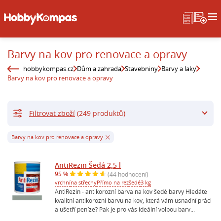
Barvy na kov pro renovace a opravy
hobbykompas.cz
Dům a zahrada
Stavebniny
Barvy a laky
Barvy na kov pro renovace a opravy
Filtrovat zboží
(249 produktů)
Barvy na kov pro renovace a opravy
AntiRezin Šedá 2,5 l
95 %
(44 hodnocení)
vrchní
na střechy
Přímo na rez
šedé
3 kg
AntiRezin - antikorozní barva na kov šedé barvy Hledáte
kvalitní antikorozní barvu na kov, která vám usnadní práci
a ušetří peníze? Pak je pro vás ideální volbou barv...