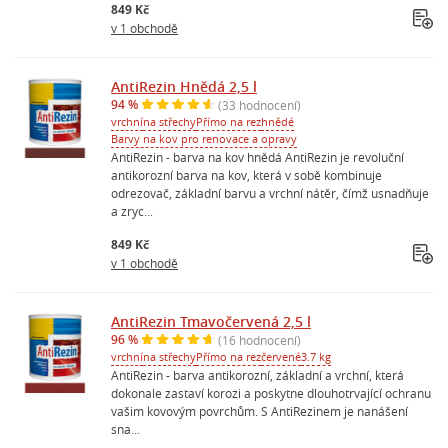
849 Kč
v 1 obchodě
AntiRezin Hnědá 2,5 l
94 %
(33 hodnocení)
vrchní
na střechy
Přímo na rez
hnědé
Barvy na kov pro renovace a opravy
AntiRezin - barva na kov hnědá AntiRezin je revoluční
antikorozní barva na kov, která v sobě kombinuje
odrezovač, základní barvu a vrchní nátěr, čímž usnadňuje
a zryc...
849 Kč
v 1 obchodě
AntiRezin Tmavočervená 2,5 l
96 %
(16 hodnocení)
vrchní
na střechy
Přímo na rez
červené
3.7 kg
AntiRezin - barva antikorozní, základní a vrchní, která
dokonale zastaví korozi a poskytne dlouhotrvající ochranu
vašim kovovým povrchům. S AntiRezinem je nanášení
sna...