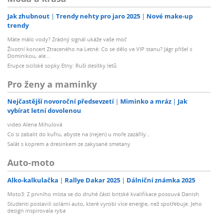
Jak zhubnout
Trendy nehty pro jaro 2025
Nové make-up
trendy
Máte málo vody? Zrádný signál ukáže vaše moč
Životní koncert Ztraceného na Letné: Co se dělo ve VIP stanu? Jágr přišel s
Dominikou, ale...
Erupce sicilské sopky Etny: Ruší desítky letů
Pro ženy a maminky
Nejčastější novoroční předsevzetí
Miminko a mráz
Jak
vybírat letní dovolenou
video Alena Mihulová
Co si zabalit do kufru, abyste na (nejen) u moře zazářily...
Salát s koprem a dresinkem ze zakysané smetany
Auto-moto
Alko-kalkulačka
Rallye Dakar 2025
Dálniční známka 2025
Moto3: Z prvního místa se do druhé části britské kvalifikace posouvá Danish
Studenti postavili solární auto, které vyrobí více energie, než spotřebuje. Jeho
design inspirovala ryba