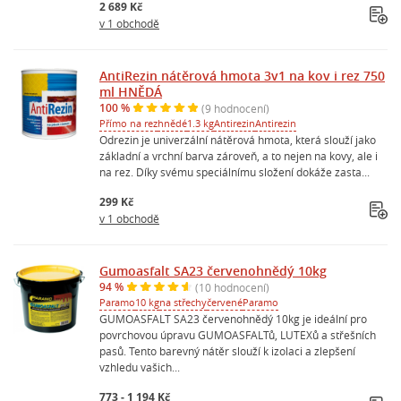
2 689 Kč
v 1 obchodě
AntiRezin nátěrová hmota 3v1 na kov i rez 750
ml HNĚDÁ
100 %
(9 hodnocení)
Přímo na rez
hnědé
1.3 kg
Antirezin
Antirezin
Odrezin je univerzální nátěrová hmota, která slouží jako
základní a vrchní barva zároveň, a to nejen na kovy, ale i
na rez. Díky svému speciálnímu složení dokáže zasta...
299 Kč
v 1 obchodě
Gumoasfalt SA23 červenohnědý 10kg
94 %
(10 hodnocení)
Paramo
10 kg
na střechy
červené
Paramo
GUMOASFALT SA23 červenohnědý 10kg je ideální pro
povrchovou úpravu GUMOASFALTů, LUTEXů a střešních
pasů. Tento barevný nátěr slouží k izolaci a zlepšení
vzhledu vašich...
773 - 1 194 Kč