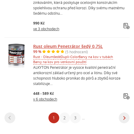
zinkováním, která poskytuje ocelovým konstrukcím
spolehlivou ochranu před korozi. Díky svému matnému
šedému odstínu...
990 Kč
ve 3 obchodech
Rust oleum Penetrátor šedý 0,75L
99 %
(5 hodnocení)
Rust - Oleum
šedé
Dupli-Color
Barvy na kov v tubách
Barvy na kov pro venkovní použití
ALKYTON Penetrátor je vysoce kvalitní penetrační
antikorozní základ určený pro ocel a litinu. Díky své
schopnosti hluboko pronikat do pórů a zbytků koroze
stabilizuje...
448 - 589 Kč
v 6 obchodech
1
2
3
...