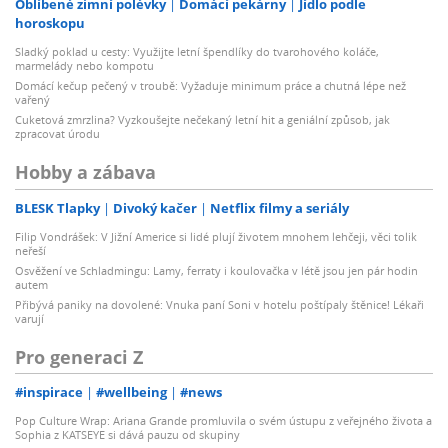
Oblíbené zimní polévky
Domácí pekárny
Jídlo podle
horoskopu
Sladký poklad u cesty: Využijte letní špendlíky do tvarohového koláče,
marmelády nebo kompotu
Domácí kečup pečený v troubě: Vyžaduje minimum práce a chutná lépe než
vařený
Cuketová zmrzlina? Vyzkoušejte nečekaný letní hit a geniální způsob, jak
zpracovat úrodu
Hobby a zábava
BLESK Tlapky
Divoký kačer
Netflix filmy a seriály
Filip Vondrášek: V Jižní Americe si lidé plují životem mnohem lehčeji, věci tolik
neřeší
Osvěžení ve Schladmingu: Lamy, ferraty i koulovačka v létě jsou jen pár hodin
autem
Přibývá paniky na dovolené: Vnuka paní Soni v hotelu poštípaly štěnice! Lékaři
varují
Pro generaci Z
#inspirace
#wellbeing
#news
Pop Culture Wrap: Ariana Grande promluvila o svém ústupu z veřejného života a
Sophia z KATSEYE si dává pauzu od skupiny