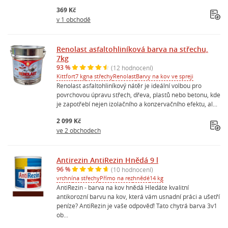
369 Kč
v 1 obchodě
Renolast asfaltohliníková barva na střechu,
7kg
93 %
(12 hodnocení)
Kittfort
7 kg
na střechy
Renolast
Barvy na kov ve spreji
Renolast asfaltohliníkový nátěr je ideální volbou pro
povrchovou úpravu střech, dřeva, plastů nebo betonu, kde
je zapotřebí nejen izolačního a konzervačního efektu, al...
2 099 Kč
ve 2 obchodech
Antirezin AntiRezin Hnědá 9 l
96 %
(10 hodnocení)
vrchní
na střechy
Přímo na rez
hnědé
14 kg
AntiRezin - barva na kov hnědá Hledáte kvalitní
antikorozní barvu na kov, která vám usnadní práci a ušetří
peníze? AntiRezin je vaše odpověď! Tato chytrá barva 3v1
ob...