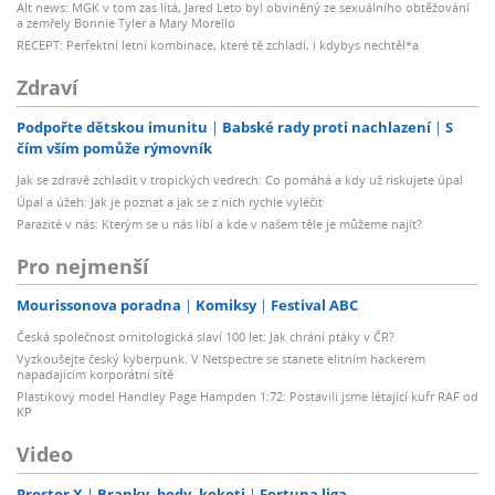
Alt news: MGK v tom zas lítá, Jared Leto byl obviněný ze sexuálního obtěžování
a zemřely Bonnie Tyler a Mary Morello
RECEPT: Perfektní letní kombinace, které tě zchladí, i kdybys nechtěl*a
Zdraví
Podpořte dětskou imunitu
Babské rady proti nachlazení
S
čím vším pomůže rýmovník
Jak se zdravě zchladit v tropických vedrech: Co pomáhá a kdy už riskujete úpal
Úpal a úžeh: Jak je poznat a jak se z nich rychle vyléčit
Parazité v nás: Kterým se u nás líbí a kde v našem těle je můžeme najít?
Pro nejmenší
Mourissonova poradna
Komiksy
Festival ABC
Česká společnost ornitologická slaví 100 let: Jak chrání ptáky v ČR?
Vyzkoušejte český kyberpunk. V Netspectre se stanete elitním hackerem
napadajícím korporátní sítě
Plastikový model Handley Page Hampden 1:72: Postavili jsme létající kufr RAF od
KP
Video
Prostor X
Branky, body, kokoti
Fortuna liga