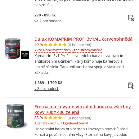
se vzdušn...
270 - 890 Kč
ve 2 obchodech
Dulux KOMAPRIM PROFI 3v1/4L červenohnědá
99 %
(6 hodnocení)
Akzo Nobel
syntetické
5 kg
na střechy
hnědé
Komaprim 3v1 Profi je syntetická barva s vynikajícím
antikorozním účinkem, který kombinuje bariérový a
inhibiční efekt. Tato unikátní barva spojuje vlastnosti
základu,...
1 389 - 1 799 Kč
v 8 obchodech
Eternal na kovy univerzální barva na všechny
kovy 700g 406 zelená
85 %
(8 hodnocení)
Austis
základní
0.7 kg
zelené
Eternal
Univerzální barva pro ochranu kovových povrchů před
korozí a povětrnostními vlivy. Eternal na kovy je vodou