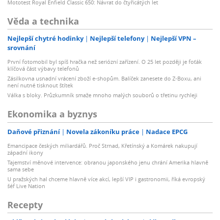
Mototest Royal Enfield Classic 650: Návrat do čtyřicátých let
Věda a technika
Nejlepší chytré hodinky
Nejlepší telefony
Nejlepší VPN –
srovnání
První fotomobil byl spíš hračka než seriózní zařízení. O 25 let později je foťák
klíčová část výbavy telefonů
Zásilkovna usnadní vrácení zboží e-shopům. Balíček zanesete do Z-Boxu, ani
není nutné tisknout štítek
Válka s bloky. Průzkumník smaže mnoho malých souborů o třetinu rychleji
Ekonomika a byznys
Daňové přiznání
Novela zákoníku práce
Nadace EPCG
Emancipace českých miliardářů. Proč Strnad, Křetínský a Komárek nakupují
západní ikony
Tajemství měnové intervence: obranou japonského jenu chrání Amerika hlavně
sama sebe
U pražských hal chceme hlavně více akcí, lepší VIP i gastronomii, říká evropský
šéf Live Nation
Recepty