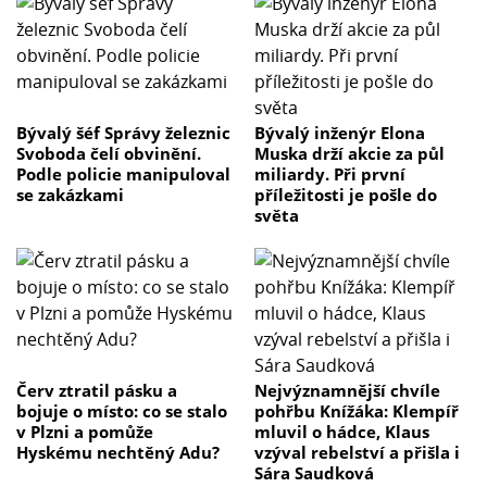
Bývalý šéf Správy železnic
Bývalý inženýr Elona
Svoboda čelí obvinění.
Muska drží akcie za půl
Podle policie manipuloval
miliardy. Při první
se zakázkami
příležitosti je pošle do
světa
Červ ztratil pásku a
Nejvýznamnější chvíle
bojuje o místo: co se stalo
pohřbu Knížáka: Klempíř
v Plzni a pomůže
mluvil o hádce, Klaus
Hyskému nechtěný Adu?
vzýval rebelství a přišla i
Sára Saudková