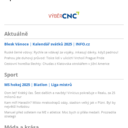
VÝBĚR
Aktuálně
Blesk Vánoce
Kalendář svátků 2025
INFO.cz
Ruské černé vdovy: Rychle se vdávají za vojáky, inkasují dávky, když padnou!
Prahou jde duhový průvod: Tisíce lidí v ulicích! Vrcholí Prague Pride
Cestovní horečka šlechty: Chuďas z Klatovska otrokářem v Jižní Americe
Sport
MS hokej 2025
Biatlon
Liga mistrů
Osm let? Krátký čas. Šest dalších a navždy! Vinícius pokračuje v Realu, za 25
milionů eur
Kam míří Haraslín? Místo mrakodrapů oázy, stadion velký jak v Plzni. Byl by
největší hvězdou
Manuel před odletem na ME v atletice: Moc bych si přála medaili. Prozradila
strategii
Móda a krása