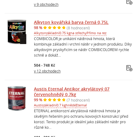
v 9 obchodech
Alkyton kovářská barva černá 0,75L
98 %
(8 hodnocení)
Alkyton
základní
0.75 kg
na střechy
Přímo na rez
COMBICOLOR je unikátní nátěrová hmota, která
kombinuje základní i vrchní nátěr v jednom produktu. Díky
alkydovým pryskyřicím se nátěr COMBICOLOREM rychle
schně a dokáž...
504 - 748 Kč
v 12 obchodech
Austis Eternal Antikor akrylátový 07
červenohnědý 0,7kg
99 %
(7 hodnocení)
Austis
základní
0.7 kg
hnědé
Eternal
ETERNAL antikorozní akrylátová nátěrová hmota je
skvělým řešením pro ochranu kovových konstrukcí před
korozi. Tento produkt je ideální jako základní nátěr pro
různé ko...