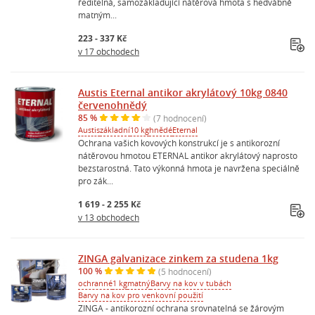
ředitelná, samozákladující nátěrová hmota s hedvábně
matným...
223 - 337 Kč
v 17 obchodech
Austis Eternal antikor akrylátový 10kg 0840
červenohnědý
85 %
(7 hodnocení)
Austis
základní
10 kg
hnědé
Eternal
Ochrana vašich kovových konstrukcí je s antikorozní
nátěrovou hmotou ETERNAL antikor akrylátový naprosto
bezstarostná. Tato výkonná hmota je navržena speciálně
pro zák...
1 619 - 2 255 Kč
v 13 obchodech
ZINGA galvanizace zinkem za studena 1kg
100 %
(5 hodnocení)
ochranné
1 kg
matný
Barvy na kov v tubách
Barvy na kov pro venkovní použití
ZINGA - antikorozní ochrana srovnatelná se žárovým