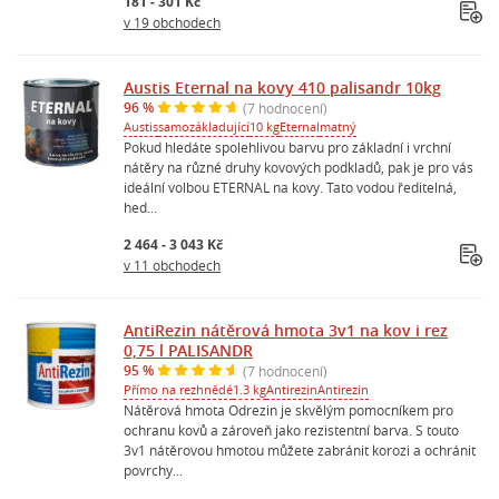
181 - 301 Kč
v 19 obchodech
Austis Eternal na kovy 410 palisandr 10kg
96 %
(7 hodnocení)
Austis
samozákladující
10 kg
Eternal
matný
Pokud hledáte spolehlivou barvu pro základní i vrchní
nátěry na různé druhy kovových podkladů, pak je pro vás
ideální volbou ETERNAL na kovy. Tato vodou ředitelná,
hed...
2 464 - 3 043 Kč
v 11 obchodech
AntiRezin nátěrová hmota 3v1 na kov i rez
0,75 l PALISANDR
95 %
(7 hodnocení)
Přímo na rez
hnědé
1.3 kg
Antirezin
Antirezin
Nátěrová hmota Odrezin je skvělým pomocníkem pro
ochranu kovů a zároveň jako rezistentní barva. S touto
3v1 nátěrovou hmotou můžete zabránit korozi a ochránit
povrchy...