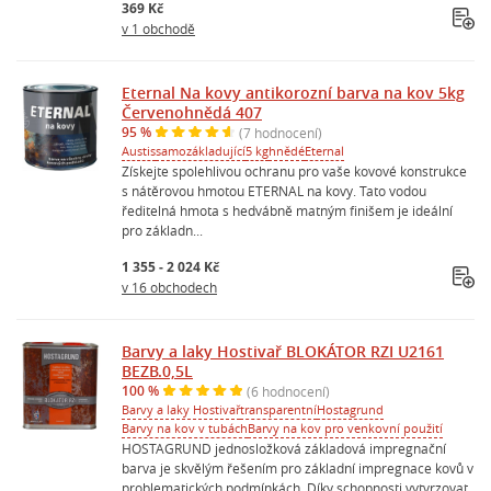
369 Kč
v 1 obchodě
Eternal Na kovy antikorozní barva na kov 5kg
Červenohnědá 407
95 %
(7 hodnocení)
Austis
samozákladující
5 kg
hnědé
Eternal
Získejte spolehlivou ochranu pro vaše kovové konstrukce
s nátěrovou hmotou ETERNAL na kovy. Tato vodou
ředitelná hmota s hedvábně matným finišem je ideální
pro základn...
1 355 - 2 024 Kč
v 16 obchodech
Barvy a laky Hostivař BLOKÁTOR RZI U2161
BEZB.0,5L
100 %
(6 hodnocení)
Barvy a laky Hostivař
transparentní
Hostagrund
Barvy na kov v tubách
Barvy na kov pro venkovní použití
HOSTAGRUND jednosložková základová impregnační
barva je skvělým řešením pro základní impregnace kovů v
problematických podmínkách. Díky schopnosti vytvrzovat