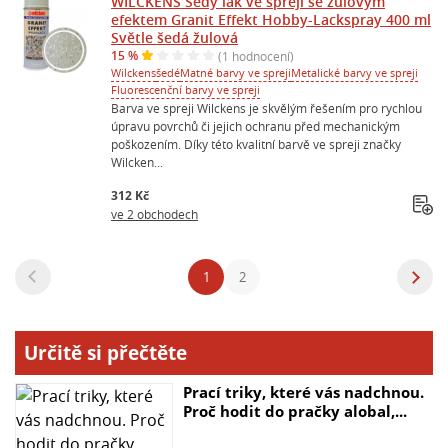
WILCKENS Šedý lak ve spreji se žulovým
efektem Granit Effekt Hobby-Lackspray 400 ml
Světle šedá žulová
15 %
(1 hodnocení)
Wilckens
šedé
Matné barvy ve spreji
Metalické barvy ve spreji
Fluorescenční barvy ve spreji
Barva ve spreji Wilckens je skvělým řešením pro rychlou
úpravu povrchů či jejich ochranu před mechanickým
poškozením. Díky této kvalitní barvě ve spreji značky
Wilcken...
312 Kč
ve 2 obchodech
1
2
Určitě si přečtěte
Prací triky, které vás nadchnou.
Proč hodit do pračky alobal,...