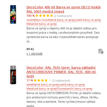
DecoColor 400 ml Barva ve spreji DECO lesklá
RAL 5003 modrá tmavá
100 %
(2 hodnocení)
modré
Deco Color
Matné barvy ve spreji
Lesklé barvy ve spreji
Metalické barvy ve spreji
Barva ve spreji o objemu 400 ml je ideální volbou pro
kreativní práce v hobby i profesionálním prostředí. Tato
syntetická barva na bázi rozpouštědel barev poskytuje
vy...
89 Kč
v 1 obchodě
DecoColor, RAL 7035 Sprej, barva základní,
ANTICORROSIVE PRIMER, RAL 7035, 400 ml,
šedý
77 %
(3 hodnocení)
šedé
Matné barvy ve spreji
Lesklé barvy ve spreji
Metalické barvy ve spreji
Fluorescenční barvy ve spreji
Barva ve spreji ANTICORROSIVE Primer je ideální volbou
pro antikorozní ochranu povrchů z kovu, dřeva, hliníku,
betonu, skla a kamene. Tento rychleschnoucí základ
posky...