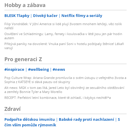
Hobby a zábava
BLESK Tlapky
Divoký kačer
Netflix filmy a seriály
Filip Vondrášek: V Jižní Americe si lidé plují životem mnohem lehčeji, věci tolik
neřeší
Osvěžení ve Schladmingu: Lamy, ferraty i koulovačka v létě jsou jen pár hodin
autem
Přibývá paniky na dovolené: Vnuka paní Soni v hotelu poštípaly štěnice! Lékaři
varují
Pro generaci Z
#inspirace
#wellbeing
#news
Pop Culture Wrap: Ariana Grande promluvila o svém ústupu z veřejného života a
Sophia z KATSEYE si dává pauzu od skupiny
Alt news: MGK v tom zas lítá, Jared Leto byl obviněný ze sexuálního obtěžování
a zemřely Bonnie Tyler a Mary Morello
RECEPT: Perfektní letní kombinace, které tě zchladí, i kdybys nechtěl*a
Zdraví
Podpořte dětskou imunitu
Babské rady proti nachlazení
S
čím vším pomůže rýmovník