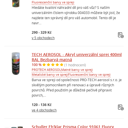
Fluorescenční barvy ve spreji
Hledáte kvalitní náhradní díl pro váš vůz? S naším
univerzálním číslem výrobku 004033 můžete být jistí, že
najdete ten správný díl pro váš automobil. Tento díl je
navr...
290 - 329 Kč
v 5 obchodech
TECH AEROSOL - Akryl univerzální sprej 400ml
RAL Bezbarvá matná
100 %
(1 hodnocení)
PROTECH AEROSOL
Matné barvy ve spreji
Metalické barvy ve spreji
Fluorescenční barvy ve spreji
Barva ve spreji od společnosti PRO-TECH aerosol s.r.o. je
skvělým pomocníkem při renovaci a úpravě různých
povrchů. Před použitím je důležité pečlivě připravit
povrch,...
120 - 136 Kč
ve 4 obchodech
Schuller Eh'klar Prisma Color 91061 Fluory