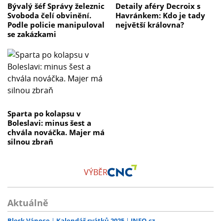
Bývalý šéf Správy železnic
Detaily aféry Decroix s
Svoboda čelí obvinění.
Havránkem: Kdo je tady
Podle policie manipuloval
největší královna?
se zakázkami
Sparta po kolapsu v
Boleslavi: minus šest a
chvála nováčka. Majer má
silnou zbraň
VÝBĚR
Aktuálně
Blesk Vánoce
Kalendář svátků 2025
INFO.cz