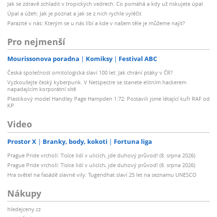
Jak se zdravě zchladit v tropických vedrech: Co pomáhá a kdy už riskujete úpal
Úpal a úžeh: Jak je poznat a jak se z nich rychle vyléčit
Parazité v nás: Kterým se u nás líbí a kde v našem těle je můžeme najít?
Pro nejmenší
Mourissonova poradna
Komiksy
Festival ABC
Česká společnost ornitologická slaví 100 let: Jak chrání ptáky v ČR?
Vyzkoušejte český kyberpunk. V Netspectre se stanete elitním hackerem
napadajícím korporátní sítě
Plastikový model Handley Page Hampden 1:72: Postavili jsme létající kufr RAF od
KP
Video
Prostor X
Branky, body, kokoti
Fortuna liga
Prague Pride vrcholí: Tisíce lidí v ulicích, jde duhový průvod! (8. srpna 2026)
Prague Pride vrcholí: Tisíce lidí v ulicích, jde duhový průvod! (8. srpna 2026)
Hra světel na fasádě slavné vily: Tugendhat slaví 25 let na seznamu UNESCO
Nákupy
hledejceny.cz