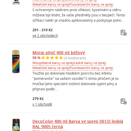
Metalické barvy ve spreji
Fluorescenční barvy ve spreji
S ochranným nátěrem proti vlhkosti, kyselinám a otěru
můžete být klidní, že vaše předměty jsou v bezpečí. Tento
stříkací nátěr je snadno aplikovatelný a poskytuje poho...
291 - 319 Kč
ve 2 obchodech
Motip plnič 400 ml béžový
98 %
(4 hodnocení)
Motip
Matné barvy ve spreji
Lesklé barvy ve spreji
Metalické barvy ve spreji
Fluorescenční barvy ve spreji
Toužíte po dokonale hladkém povrchu bez efektu
"pomeranče" na vašem vozidle? S tímto plničem je to
hračka! Jeho speciální složení dokonale vyplní póry a
připraví podkl...
279 Kč
v 1 obchodě
DecoColor 400 ml Barva ve spreji DECO lesklá
RAL 9005 černá