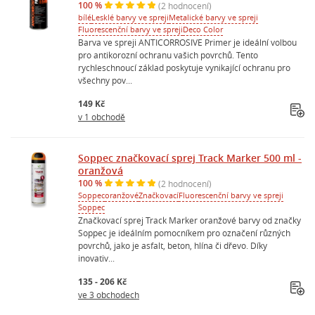
100 %
(2 hodnocení)
bílé
Lesklé barvy ve spreji
Metalické barvy ve spreji
Fluorescenční barvy ve spreji
Deco Color
Barva ve spreji ANTICORROSIVE Primer je ideální volbou
pro antikorozní ochranu vašich povrchů. Tento
rychleschnoucí základ poskytuje vynikající ochranu pro
všechny pov...
149 Kč
v 1 obchodě
Soppec značkovací sprej Track Marker 500 ml -
oranžová
100 %
(2 hodnocení)
Soppec
oranžové
Značkovací
Fluorescenční barvy ve spreji
Soppec
Značkovací sprej Track Marker oranžové barvy od značky
Soppec je ideálním pomocníkem pro označení různých
povrchů, jako je asfalt, beton, hlína či dřevo. Díky
inovativ...
135 - 206 Kč
ve 3 obchodech