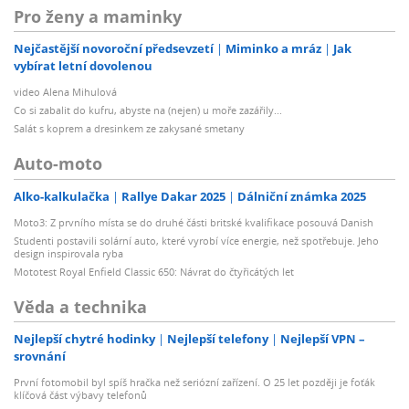
Pro ženy a maminky
Nejčastější novoroční předsevzetí
Miminko a mráz
Jak
vybírat letní dovolenou
video Alena Mihulová
Co si zabalit do kufru, abyste na (nejen) u moře zazářily...
Salát s koprem a dresinkem ze zakysané smetany
Auto-moto
Alko-kalkulačka
Rallye Dakar 2025
Dálniční známka 2025
Moto3: Z prvního místa se do druhé části britské kvalifikace posouvá Danish
Studenti postavili solární auto, které vyrobí více energie, než spotřebuje. Jeho
design inspirovala ryba
Mototest Royal Enfield Classic 650: Návrat do čtyřicátých let
Věda a technika
Nejlepší chytré hodinky
Nejlepší telefony
Nejlepší VPN –
srovnání
První fotomobil byl spíš hračka než seriózní zařízení. O 25 let později je foťák
klíčová část výbavy telefonů