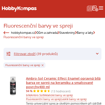
Fluorescenční barvy ve spreji
hobbykompas.cz
Dům a zahrada
Stavebniny
Barvy a laky
Fluorescenční barvy ve spreji
Filtrovat zboží
(39 produktů)
Fluorescenční barvy ve spreji
Ambro-Sol Ceramic Effect Enamel opravná bílá
barva ve spreji na keramiku a smaltované
povrchy400 ml
94 %
(13 hodnocení)
bílé
Ambro Sol
Metalické barvy ve spreji
Fluorescenční barvy ve spreji
Lesklé barvy ve spreji
Tento univerzální sprej je skvělým pomocníkem při údržbě