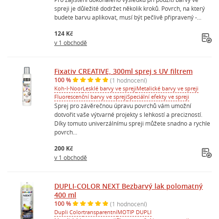
spreji je důležité dodržet několik kroků. Povrch, na který
budete barvu aplikovat, musí být pečlivě připravený -...
124 Kč
v 1 obchodě
Fixativ CREATIVE, 300ml sprej s UV filtrem
100 %
(1 hodnocení)
Koh-I-Noor
Lesklé barvy ve spreji
Metalické barvy ve spreji
Fluorescenční barvy ve spreji
Speciální efekty ve spreji
Sprej pro závěrečnou úpravu povrchů vám umožní
dotvořit vaše výtvarné projekty s lehkostí a precizností.
Díky tomuto univerzálnímu spreji můžete snadno a rychle
povrch...
200 Kč
v 1 obchodě
DUPLI-COLOR NEXT Bezbarvý lak polomatný
400 ml
100 %
(1 hodnocení)
Dupli Color
transparentní
MOTIP DUPLI