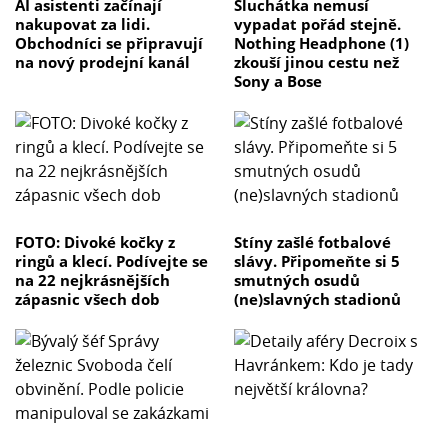
AI asistenti začínají
Sluchátka nemusí
nakupovat za lidi.
vypadat pořád stejně.
Obchodníci se připravují
Nothing Headphone (1)
na nový prodejní kanál
zkouší jinou cestu než
Sony a Bose
FOTO: Divoké kočky z
Stíny zašlé fotbalové
ringů a klecí. Podívejte se
slávy. Připomeňte si 5
na 22 nejkrásnějších
smutných osudů
zápasnic všech dob
(ne)slavných stadionů