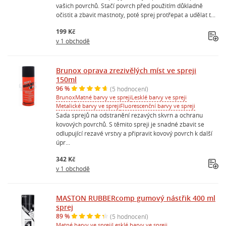
vašich povrchů. Stačí povrch před použitím důkladně
očistit a zbavit mastnoty, poté sprej protřepat a udělat t...
199 Kč
v 1 obchodě
Brunox oprava zrezivělých míst ve spreji
150ml
96 %
(5 hodnocení)
Brunox
Matné barvy ve spreji
Lesklé barvy ve spreji
Metalické barvy ve spreji
Fluorescenční barvy ve spreji
Sada sprejů na odstranění rezavých skvrn a ochranu
kovových povrchů. S těmito spreji je snadné zbavit se
odlupující rezavé vrstvy a připravit kovový povrch k další
úpr...
342 Kč
v 1 obchodě
MASTON RUBBERcomp gumový nástřik 400 ml
sprej
89 %
(5 hodnocení)
Matné barvy ve spreji
Lesklé barvy ve spreji