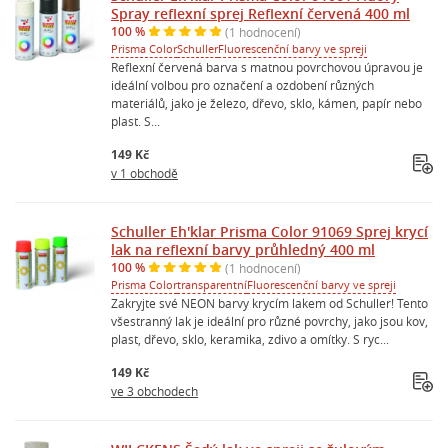
Spray reflexní sprej Reflexní červená 400 ml
100 %
(1 hodnocení)
Prisma Color
Schuller
Fluorescenční barvy ve spreji
Reflexní červená barva s matnou povrchovou úpravou je
ideální volbou pro označení a ozdobení různých
materiálů, jako je železo, dřevo, sklo, kámen, papír nebo
plast. S...
149 Kč
v 1 obchodě
Schuller Eh'klar Prisma Color 91069 Sprej krycí
lak na reflexní barvy průhledný 400 ml
100 %
(1 hodnocení)
Prisma Color
transparentní
Fluorescenční barvy ve spreji
Zakryjte své NEON barvy krycím lakem od Schuller! Tento
všestranný lak je ideální pro různé povrchy, jako jsou kov,
plast, dřevo, sklo, keramika, zdivo a omítky. S ryc...
149 Kč
ve 3 obchodech