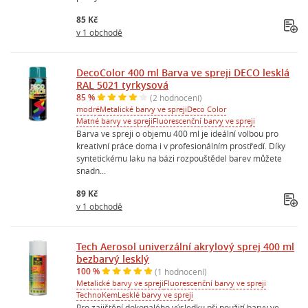
85 Kč
v 1 obchodě
DecoColor 400 ml Barva ve spreji DECO lesklá
RAL 5021 tyrkysová
85 %
(2 hodnocení)
modré
Metalické barvy ve spreji
Deco Color
Matné barvy ve spreji
Fluorescenční barvy ve spreji
Barva ve spreji o objemu 400 ml je ideální volbou pro
kreativní práce doma i v profesionálním prostředí. Díky
syntetickému laku na bázi rozpouštědel barev můžete
snadn...
89 Kč
v 1 obchodě
Tech Aerosol univerzální akrylový sprej 400 ml
bezbarvý lesklý
100 %
(1 hodnocení)
Metalické barvy ve spreji
Fluorescenční barvy ve spreji
TechnoKem
Lesklé barvy ve spreji
Pro zajištění dokonalého výsledku při použití barvy ve