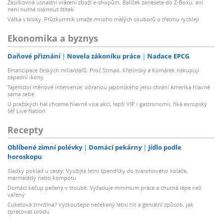
Zásilkovna usnadní vrácení zboží e-shopům. Balíček zanesete do Z-Boxu, ani
není nutné tisknout štítek
Válka s bloky. Průzkumník smaže mnoho malých souborů o třetinu rychleji
Ekonomika a byznys
Daňové přiznání
Novela zákoníku práce
Nadace EPCG
Emancipace českých miliardářů. Proč Strnad, Křetínský a Komárek nakupují
západní ikony
Tajemství měnové intervence: obranou japonského jenu chrání Amerika hlavně
sama sebe
U pražských hal chceme hlavně více akcí, lepší VIP i gastronomii, říká evropský
šéf Live Nation
Recepty
Oblíbené zimní polévky
Domácí pekárny
Jídlo podle
horoskopu
Sladký poklad u cesty: Využijte letní špendlíky do tvarohového koláče,
marmelády nebo kompotu
Domácí kečup pečený v troubě: Vyžaduje minimum práce a chutná lépe než
vařený
Cuketová zmrzlina? Vyzkoušejte nečekaný letní hit a geniální způsob, jak
zpracovat úrodu