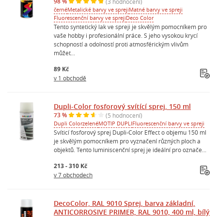
98 %
(3 hodnocení)
černé
Metalické barvy ve spreji
Matné barvy ve spreji
Fluorescenční barvy ve spreji
Deco Color
Tento syntetický lak ve spreji je skvělým pomocníkem pro
vaše hobby i profesionální práce. S jeho vysokou krycí
schopností a odolností proti atmosférickým vlivům
můžet...
89 Kč
v 1 obchodě
Dupli-Color fosforový svítící sprej, 150 ml
73 %
(5 hodnocení)
Dupli Color
zelené
MOTIP DUPLI
Fluorescenční barvy ve spreji
Svíticí fosforový sprej Dupli-Color Effect o objemu 150 ml
je skvělým pomocníkem pro vyznačení různých ploch a
objektů. Tento luminiscenční sprej je ideální pro označe...
213 - 310 Kč
v 7 obchodech
DecoColor, RAL 9010 Sprej, barva základní,
ANTICORROSIVE PRIMER, RAL 9010, 400 ml, bílý