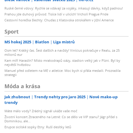
Ruské černé vdovy: Rychle se vdávají za vojáky, inkasují dávky, když padnou!
Prahou jde duhový průvod: Tisíce lidí v ulicích! Vrcholí Prague Pride
Cestovní horečka šlechty: Chuďas z Klatovska otrokářem v Jižní Americe
Sport
MS hokej 2025
Biatlon
Liga mistrů
Osm let? Krátký čas. Šest dalších a navždy! Vinícius pokračuje v Realu, za 25
milionů eur
Kam míří Haraslín? Místo mrakodrapů oázy, stadion velký jak v Plzni. Byl by
největší hvězdou
Manuel před odletem na ME v atletice: Moc bych si přála medaili. Prozradila
strategii
Móda a krása
Jak zhubnout
Trendy nehty pro jaro 2025
Nové make-up
trendy
Máte málo vody? Zrádný signál ukáže vaše moč
Životní koncert Ztraceného na Letné: Co se dělo ve VIP stanu? Jágr přišel s
Dominikou, ale...
Erupce sicilské sopky Etny: Ruší desítky letů