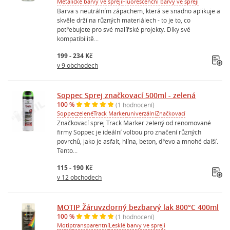
Metalické barvy ve spreji
Fluorescenční barvy ve spreji
Barva s neutrálním zápachem, která se snadno aplikuje a
skvěle drží na různých materiálech - to je to, co
potřebujete pro své malířské projekty. Díky své
kompatibilitě...
199 - 234 Kč
v 9 obchodech
Soppec Sprej značkovací 500ml - zelená
100 %
(1 hodnocení)
Soppec
zelené
Track Marker
univerzální
Značkovací
Značkovací sprej Track Marker zelený od renomované
firmy Soppec je ideální volbou pro značení různých
povrchů, jako je asfalt, hlína, beton, dřevo a mnohé další.
Tento...
115 - 190 Kč
v 12 obchodech
MOTIP Žáruvzdorný bezbarvý lak 800°C 400ml
100 %
(1 hodnocení)
Motip
transparentní
Lesklé barvy ve spreji