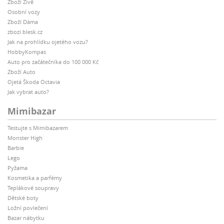
Zboží Živě
Osobní vozy
Zboží Dáma
zbozi.blesk.cz
Jak na prohlídku ojetého vozu?
HobbyKompas
Auto pro začátečníka do 100 000 Kč
Zboží Auto
Ojetá Škoda Octavia
Jak vybrat auto?
Mimibazar
Testujte s Mimibazarem
Monster High
Barbie
Lego
Pyžama
Kosmetika a parfémy
Teplákové soupravy
Dětské boty
Ložní povlečení
Bazar nábytku