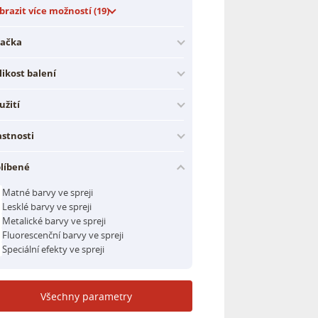
brazit více možností (19)
ačka
likost balení
užití
astnosti
líbené
Matné barvy ve spreji
Lesklé barvy ve spreji
Metalické barvy ve spreji
Fluorescenční barvy ve spreji
Speciální efekty ve spreji
Všechny parametry