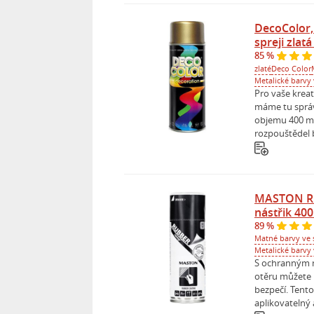
DecoColor,
spreji zlat
85 %
zlaté
Deco Color
Metalické barvy 
Pro vaše krea
máme tu správ
objemu 400 ml.
rozpouštědel b
MASTON R
nástřik 400
89 %
Matné barvy ve s
Metalické barvy 
S ochranným n
otěru můžete b
bezpečí. Tento
aplikovatelný 