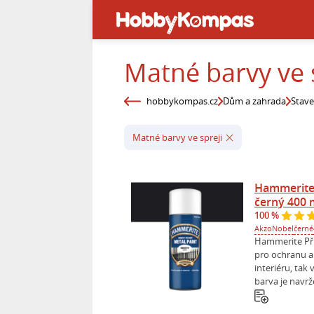
Matné barvy ve 
hobbykompas.cz
Dům a zahrada
Stav
Matné barvy ve spreji
Hammerite 
černý 400 
100 %
AkzoNobel
černé
Hammerite Přím
pro ochranu a
interiéru, tak
barva je navrž