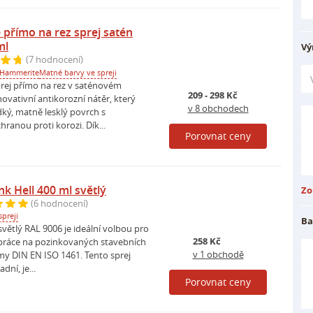
přímo na rez sprej satén
ml
Vý
(7 hodnocení)
Hammerite
Matné barvy ve spreji
ej přímo na rez v saténovém
209 - 298 Kč
novativní antikorozní nátěr, který
v 8 obchodech
ký, matně lesklý povrch s
ranou proti korozi. Dík...
Porovnat ceny
k Hell 400 ml světlý
Zo
(6 hodnocení)
preji
Ba
světlý RAL 9006 je ideální volbou pro
258 Kč
práce na pozinkovaných stavebních
v 1 obchodě
my DIN EN ISO 1461. Tento sprej
dní, je...
Porovnat ceny