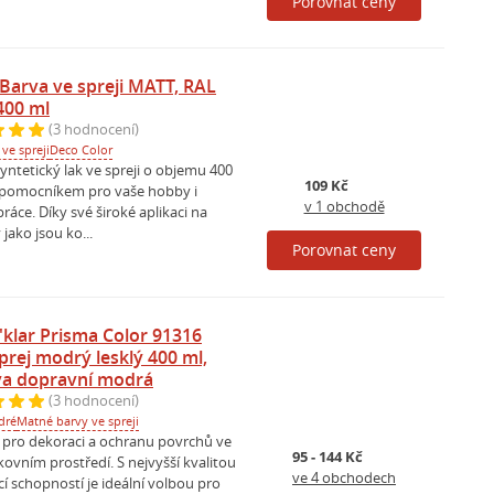
Porovnat ceny
Barva ve spreji MATT, RAL
 400 ml
(3 hodnocení)
ve spreji
Deco Color
ntetický lak ve spreji o objemu 400
109 Kč
 pomocníkem pro vaše hobby i
v 1 obchodě
práce. Díky své široké aplikaci na
jako jsou ko...
Porovnat ceny
'klar Prisma Color 91316
prej modrý lesklý 400 ml,
va dopravní modrá
(3 hodnocení)
dré
Matné barvy ve spreji
j pro dekoraci a ochranu povrchů ve
95 - 144 Kč
kovním prostředí. S nejvyšší kvalitou
ve 4 obchodech
í schopností je ideální volbou pro