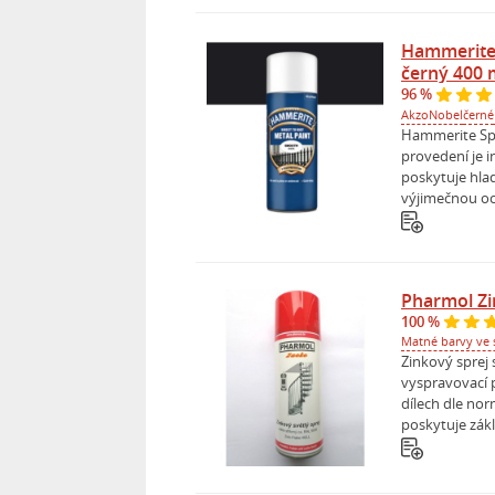
Hammerite 
černý 400 
96 %
AkzoNobel
černé
Hammerite Spr
provedení je i
poskytuje hlad
výjimečnou och
Pharmol Zin
100 %
Matné barvy ve s
Zinkový sprej 
vyspravovací 
dílech dle nor
poskytuje zákla