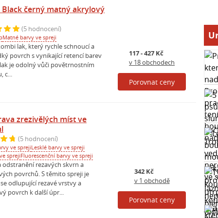
 Black černý matný akrylový
(5 hodnocení)
Ur
p
Matné barvy ve spreji
 kombi lak, který rychle schnoucí a
117 - 427 Kč
ký povrch s vynikající retencí barev
v 18 obchodech
 lak je odolný vůči povětrnostním
 c...
Porovnat ceny
ava zrezivělých míst ve
l
(5 hodnocení)
rvy ve spreji
Lesklé barvy ve spreji
ve spreji
Fluorescenční barvy ve spreji
a odstranění rezavých skvrn a
342 Kč
ých povrchů. S těmito spreji je
v 1 obchodě
se odlupující rezavé vrstvy a
vý povrch k další úpr...
Porovnat ceny