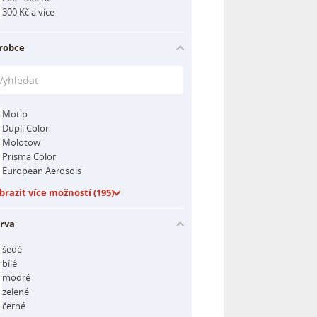
300 Kč a více
robce
Motip
Dupli Color
Molotow
Prisma Color
European Aerosols
brazit více možností (195)
rva
šedé
bílé
modré
zelené
černé