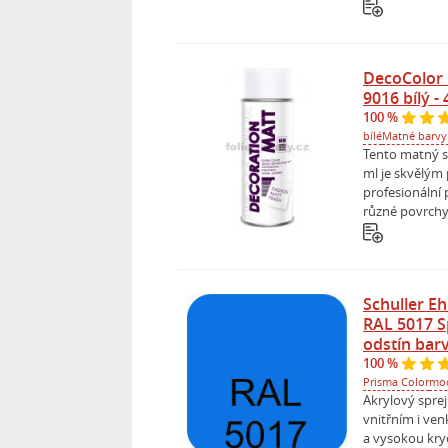
DecoColor 
9016 bílý -
100 %
bílé
Matné barvy 
Tento matný sy
ml je skvělým
profesionální 
různé povrchy 
Schuller Eh
RAL 5017 S
odstín bar
100 %
Prisma Color
mo
Akrylový spre
vnitřním i ven
a vysokou kryc