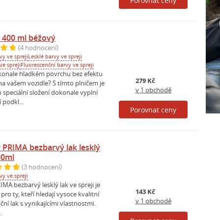
Porovnat ceny
č 400 ml béžový
(4 hodnocení)
y ve spreji
Lesklé barvy ve spreji
ve spreji
Fluorescenční barvy ve spreji
konale hladkém povrchu bez efektu
279 Kč
a vašem vozidle? S tímto plničem je
v 1 obchodě
o speciální složení dokonale vyplní
 podkl...
Porovnat ceny
r PRIMA bezbarvý lak lesklý
00ml
(3 hodnocení)
y ve spreji
IMA bezbarvý lesklý lak ve spreji je
143 Kč
pro ty, kteří hledají vysoce kvalitní
v 1 obchodě
ní lak s vynikajícími vlastnostmi.
.