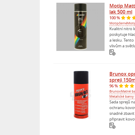
Motip Matt
lak 500 ml
100 %
Motip
černé
Moti
Kvalitní nitro
poskytuje hlad
a lesku. Tento
vlivům a světlu,
Brunox opr
spreji 150m
96 %
Brunox
Matné ba
Metalické barvy 
Sada sprejů n
ochranu kovov
snadné zbavit 
připravit kovo