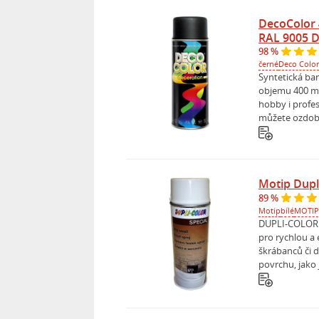
DecoColor 
RAL 9005 
98 %
černé
Deco Color
Syntetická ba
objemu 400 m
hobby i profes
můžete ozdobit
Motip Dupli
89 %
Motip
bílé
MOTIP
DUPLI-COLOR e
pro rychlou a
škrábanců či 
povrchu, jako 