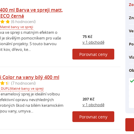
Zo
400 ml Barva ve spreji matt,
DECO černá
Zn
(6 hodnocení)
Matné barvy ve spreji
Ve
rva ve spreji s matným efektem o
75 Kč
l je skvělým pomocníkem pro vaše
v 1 obchodě
ionální projekty. S touto barvou
Po
 kov, dřevo, ke...
Porovnat ceny
Vl
Ob
 Color na vany bílý 400 ml
(7 hodnocení)
 DUPLI
Matné barvy ve spreji
namelový sprej je ideální volbou
207 Kč
 efektivní opravu nevzhledných
v 1 obchodě
drobných škod na bílém keramickém
jsou vany, umyva...
Porovnat ceny