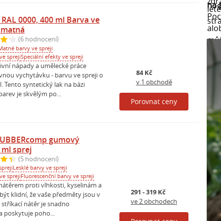
 RAL 0000, 400 ml Barva ve
á matná
(6 hodnocení)
Matné barvy ve spreji
ve spreji
Speciální efekty ve spreji
tivní nápady a umělecké práce
84 Kč
nou vychytávku - barvu ve spreji o
v 1 obchodě
 Tento syntetický lak na bázi
arev je skvělým po...
Porovnat ceny
UBBERcomp gumový
 ml sprej
(5 hodnocení)
preji
Lesklé barvy ve spreji
ve spreji
Fluorescenční barvy ve spreji
átěrem proti vlhkosti, kyselinám a
291 - 319 Kč
ýt klidní, že vaše předměty jsou v
ve 2 obchodech
 stříkací nátěr je snadno
a poskytuje poho...