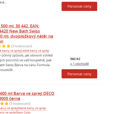
né...
Porovnat ceny
 500 ml, 30 442, EAN:
4420 New Bath Swiss
0 ml, dvojsložkový nátěr na
an
(3 hodnocení)
 barvy ve spreji
Lesklé barvy ve spreji
 účinný způsob, jak obnovit vzhled
582 Kč
iných povrchů ve vaší koupelně, pak
v 1 obchodě
 Bath Swiss Barva na vanu Formula
vousložk...
Porovnat ceny
400 ml Barva ve spreji DECO
 9005 černá
(3 hodnocení)
arvy ve spreji
Matné barvy ve spreji
rvy ve spreji
Deco Color