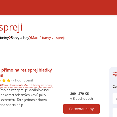
spreji
ebniny
Barvy a laky
Matné barvy ve spreji
přímo na rez sprej hladký
ml
(7 hodnocení)
400 ml
Hammerite
Matné barvy ve spreji
Ce
o na rez sprej je ideální volbou
209 - 279 Kč
 dekoraci železných kovů jak v
v 8 obchodech
 v exteriéru. Tato jednosložková
ena speciálně p...
Porovnat ceny