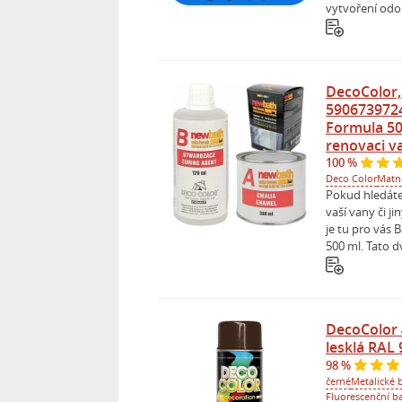
vytvoření odol
DecoColor,
590673972
Formula 50
renovaci v
100 %
Deco Color
Matné
Pokud hledáte
vaší vany či j
je tu pro vás
500 ml. Tato d
DecoColor 
lesklá RAL
98 %
černé
Metalické b
Fluorescenční ba