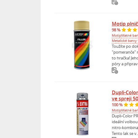
Motip plni
98 %
Motip
Matné barv
Metalické barvy 
Toužíte po do
"pomeranče" n
to hračka! Jeh
póry a připraví
Dupli-Colo
ve spreji 5
100 %
Motip
Matné barv
Dupli-Color PR
ideální volbou 
nitro-kombinač
Tento lak se v..