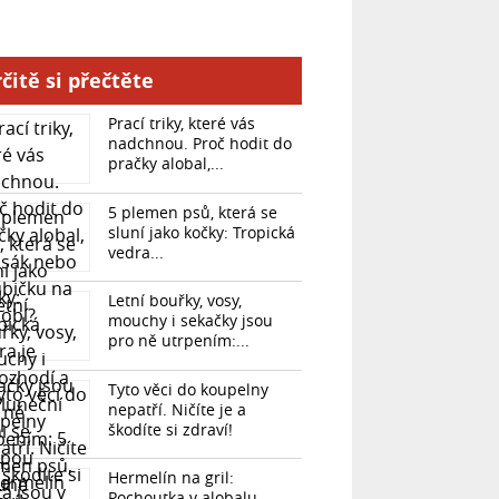
čitě si přečtěte
Prací triky, které vás
nadchnou. Proč hodit do
pračky alobal,...
5 plemen psů, která se
sluní jako kočky: Tropická
vedra...
Letní bouřky, vosy,
mouchy i sekačky jsou
pro ně utrpením:...
Tyto věci do koupelny
nepatří. Ničíte je a
škodíte si zdraví!
Hermelín na gril:
Pochoutka v alobalu,