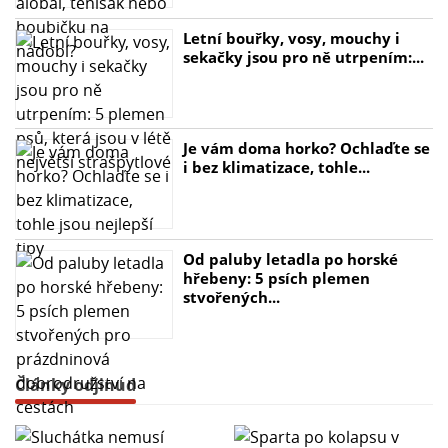
Letní bouřky, vosy, mouchy i
sekačky jsou pro ně utrpením:...
Je vám doma horko? Ochlaďte se
i bez klimatizace, tohle...
Od paluby letadla po horské
hřebeny: 5 psích plemen
stvořených...
Články odjinud