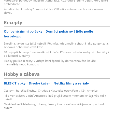
Fotoaparát po dědovi může mít cenu auta. Rozhoduje jediný detail, který lehce
přehlédnete
Že lidé chtějí kombíky? Luxusní Volva V90 leží v autosalonech s milionovou
slevou
Recepty
Oblíbené zimní polévky
Domácí pekárny
Jídlo podle
horoskopu
Zmrzlina, jakou jste ještě nejedli! Pět míst, kde zmrzlina chutná jako gorgonzola,
svíčková nebo krupicová kaše
10 nejlepších receptů na švestkové koláče: Přenesou vás do kuchyně u babičky i
do luxusní cukrárny
Sladký poklad u cesty: Využijte letní špendlíky do tvarohového koláče,
marmelády nebo kompotu
Hobby a zábava
BLESK Tlapky
Divoký kačer
Netflix filmy a seriály
Cestovní horečka šlechty: Chuďas z Klatovska otrokářem v Jižní Americe
Filip Vondrášek: V Jižní Americe si lidé plují životem mnohem lehčeji, věci tolik
neřeší
Osvěžení ve Schladmingu: Lamy, ferraty i koulovačka v létě jsou jen pár hodin
autem