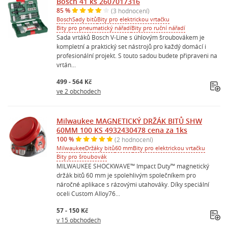
Bosch 41 ks 2607017316
85 %
(3 hodnocení)
Bosch
Sady bitů
Bity pro elektrickou vrtačku
Bity pro pneumatický nářadí
Bity pro ruční nářadí
Sada vrtáků Bosch V-Line s úhlovým šroubovákem je
kompletní a praktický set nástrojů pro každý domácí i
profesionální projekt. S touto sadou budete připraveni na
vrtán...
499 - 564 Kč
ve 2 obchodech
Milwaukee MAGNETICKÝ DRŽÁK BITŮ SHW
60MM 100 KS 4932430478 cena za 1ks
100 %
(2 hodnocení)
Milwaukee
Držáky bitů
60 mm
Bity pro elektrickou vrtačku
Bity pro šroubovák
MILWAUKEE SHOCKWAVE™ Impact Duty™ magnetický
držák bitů 60 mm je spolehlivým společníkem pro
náročné aplikace s rázovými utahováky. Díky speciální
oceli Custom Alloy76...
57 - 150 Kč
v 15 obchodech