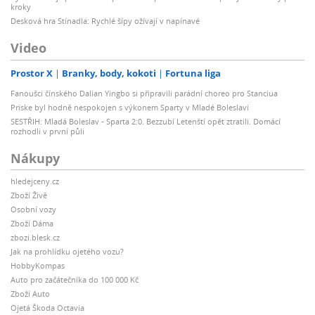
kroky
Desková hra Stínadla: Rychlé šípy ožívají v napínavé
Video
Prostor X
Branky, body, kokoti
Fortuna liga
Fanoušci čínského Dalian Yingbo si připravili parádní choreo pro Stanciua
Priske byl hodně nespokojen s výkonem Sparty v Mladé Boleslavi
SESTŘIH: Mladá Boleslav - Sparta 2:0. Bezzubí Letenští opět ztratili. Domácí
rozhodli v první půli
Nákupy
hledejceny.cz
Zboží Živě
Osobní vozy
Zboží Dáma
zbozi.blesk.cz
Jak na prohlídku ojetého vozu?
HobbyKompas
Auto pro začátečníka do 100 000 Kč
Zboží Auto
Ojetá Škoda Octavia