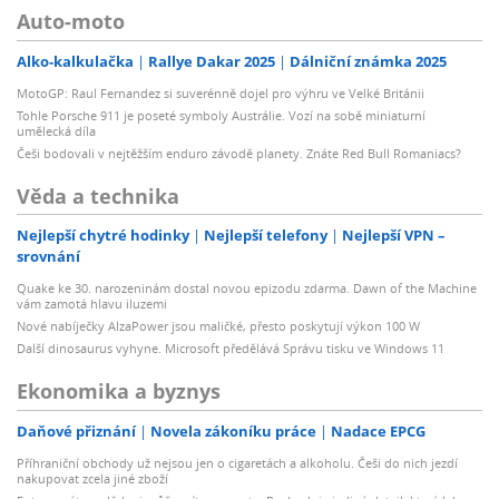
Auto-moto
Alko-kalkulačka
Rallye Dakar 2025
Dálniční známka 2025
MotoGP: Raul Fernandez si suverénně dojel pro výhru ve Velké Británii
Tohle Porsche 911 je poseté symboly Austrálie. Vozí na sobě miniaturní
umělecká díla
Češi bodovali v nejtěžším enduro závodě planety. Znáte Red Bull Romaniacs?
Věda a technika
Nejlepší chytré hodinky
Nejlepší telefony
Nejlepší VPN –
srovnání
Quake ke 30. narozeninám dostal novou epizodu zdarma. Dawn of the Machine
vám zamotá hlavu iluzemi
Nové nabíječky AlzaPower jsou maličké, přesto poskytují výkon 100 W
Další dinosaurus vyhyne. Microsoft předělává Správu tisku ve Windows 11
Ekonomika a byznys
Daňové přiznání
Novela zákoníku práce
Nadace EPCG
Příhraniční obchody už nejsou jen o cigaretách a alkoholu. Češi do nich jezdí
nakupovat zcela jiné zboží