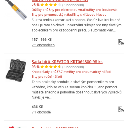
78 %
(5 hodnocení)
Držáky bitů
Bity pro elektrickou vrtačku
Bity pro šroubovák
Bity pro pneumatický nářadí
Bity s křížovou hlavou
S ultra tenkou konstrukcí a nosnou částí z kvalitní kalené
oceli je tato špičková univerzální rukojeť pro bity skvělým
společníkem pro každodenní práci. S automatickým...
157 - 166 Kč
v 5 obchodech
Sada bitů KREATOR KRT064800 98 ks
93 %
(3 hodnocení)
Kreator
Sady bitů
37.7 mm
Bity pro pneumatický nářadí
Bity pro ruční nářadí
Tento praktický produkt je skvělým pomocníkem pro
každého, kdo se věnuje svému koníčku. S jeho pomocí
můžete snadno a pohodlně dosáhnout skvělých výsledků.
Navíc je ve...
436 Kč
v 1 obchodě