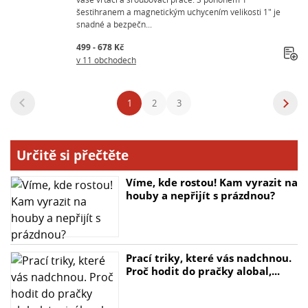
šestihranem a magnetickým uchycením velikosti 1" je
snadné a bezpečn...
499 - 678 Kč
v 11 obchodech
1
2
3
Určitě si přečtěte
Víme, kde rostou! Kam vyrazit na
houby a nepřijít s prázdnou?
Prací triky, které vás nadchnou.
Proč hodit do pračky alobal,...