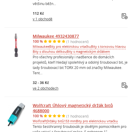
většinu běžn...
112 Kč
v 1 obchodě
Milwaukee 4932430877
100 %
(1 hodnocení)
Milwaukee
Bity pro elektrickou vrtačku
Bity s torxovou hlavou
Bity s dlouhou délkou
Bity s magnetickým držákem
Pro všechny profesionály i nadšence do domácích
projektů, kteří hledají spolehlivý a odolný šroubovací bit, je
tady šroubovací bit TORX 20 mm od značky Milwaukee.
Tent...
32 - 36 Kč
ve 2 obchodech
Wolfcraft Úhlový magnetický držák bitů
4688000
100 %
(1 hodnocení)
Wolfcraft
Držáky bitů
153 mm
Bity pro elektrickou vrtačku
Tento šestihranný šroubovák je skvělým pomocníkem pro
vaše vrtací a šroubovací práce. S pohonem 1"