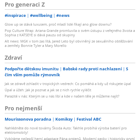
Pro generaci Z
#inspirace
#wellbeing
#news
Glow up se stává luxusem, proč mladí lidé říkají ano glow downu?
Pop Culture Wrap: Ariana Grande promluvila o svém ústupu z veřejného života a
Sophia z KATSEYE si dává pauzu od skupiny
Alt news: MGK v tom zas lítá, Jared Leto byl obviněný ze sexuálního obtěžování
a zemřely Bonnie Tyler a Mary Morello
Zdraví
Podpořte dětskou imunitu
Babské rady proti nachlazení
S
čím vším pomůže rýmovník
Jak se zdravě zchladit v tropických vedrech: Co pomáhá a kdy už riskujete úpal
Úpal a úžeh: Jak je poznat a jak se z nich rychle vyléčit
Parazité v nás: Kterým se u nás líbí a kde v našem těle je můžeme najít?
Pro nejmenší
Mourissonova poradna
Komiksy
Festival ABC
Nahlédněte do nové továrny Škoda Auto: Takhle probíhá výroba baterií pro
elektromobily!
Vybíráme nejlepší herní adaptace Pána prstenů. Moderní pecky i historicky první