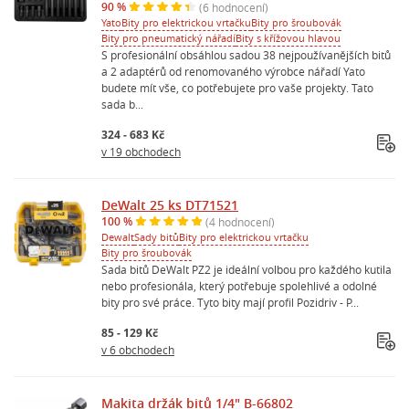
90 %
(6 hodnocení)
Yato
Bity pro elektrickou vrtačku
Bity pro šroubovák
Bity pro pneumatický nářadí
Bity s křížovou hlavou
S profesionální obsáhlou sadou 38 nejpoužívanějších bitů
a 2 adaptérů od renomovaného výrobce nářadí Yato
budete mít vše, co potřebujete pro vaše projekty. Tato
sada b...
324 - 683 Kč
v 19 obchodech
DeWalt 25 ks DT71521
100 %
(4 hodnocení)
Dewalt
Sady bitů
Bity pro elektrickou vrtačku
Bity pro šroubovák
Sada bitů DeWalt PZ2 je ideální volbou pro každého kutila
nebo profesionála, který potřebuje spolehlivé a odolné
bity pro své práce. Tyto bity mají profil Pozidriv - P...
85 - 129 Kč
v 6 obchodech
Makita držák bitů 1/4" B-66802