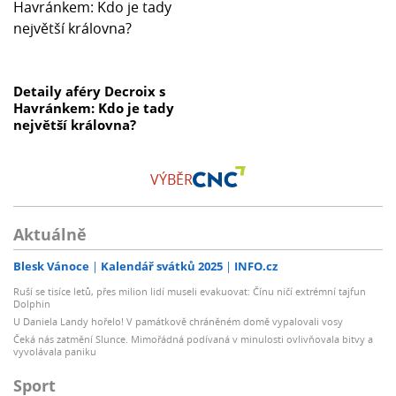
Detaily aféry Decroix s
Havránkem: Kdo je tady
největší královna?
VÝBĚR
Aktuálně
Blesk Vánoce
Kalendář svátků 2025
INFO.cz
Ruší se tisíce letů, přes milion lidí museli evakuovat: Čínu ničí extrémní tajfun
Dolphin
U Daniela Landy hořelo! V památkově chráněném domě vypalovali vosy
Čeká nás zatmění Slunce. Mimořádná podívaná v minulosti ovlivňovala bitvy a
vyvolávala paniku
Sport