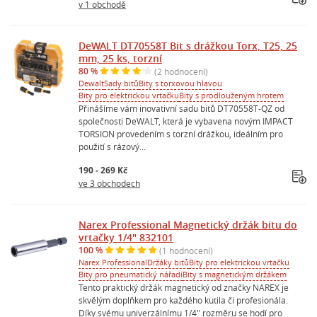
v 1 obchodě
DeWALT DT70558T Bit s drážkou Torx, T25, 25
mm, 25 ks, torzní
80 %
(2 hodnocení)
Dewalt
Sady bitů
Bity s torxovou hlavou
Bity pro elektrickou vrtačku
Bity s prodlouženým hrotem
Přinášíme vám inovativní sadu bitů DT70558T-QZ od
společnosti DeWALT, která je vybavena novým IMPACT
TORSION provedením s torzní drážkou, ideálním pro
použití s rázový...
190 - 269 Kč
ve 3 obchodech
Narex Professional Magnetický držák bitu do
vrtačky 1/4" 832101
100 %
(1 hodnocení)
Narex Professional
Držáky bitů
Bity pro elektrickou vrtačku
Bity pro pneumatický nářadí
Bity s magnetickým držákem
Tento praktický držák magnetický od značky NAREX je
skvělým doplňkem pro každého kutila či profesionála.
Díky svému univerzálnímu 1/4" rozměru se hodí pro