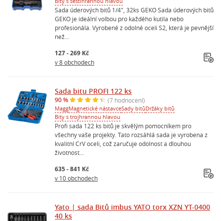
Bity s šestihrannou hlavou
Sada úderových bitů 1/4", 32ks GEKO Sada úderových bitů
GEKO je ideální volbou pro každého kutila nebo
profesionála. Vyrobené z odolné oceli S2, která je pevnější
než...
127 - 269 Kč
v 8 obchodech
Sada bitu PROFI 122 ks
90 %
(7 hodnocení)
Magg
Magnetické nástavce
Sady bitů
Držáky bitů
Bity s trojhrannou hlavou
Profi sada 122 ks bitů je skvělým pomocníkem pro
všechny vaše projekty. Tato rozsáhlá sada je vyrobena z
kvalitní CrV oceli, což zaručuje odolnost a dlouhou
životnost...
635 - 841 Kč
v 10 obchodech
Yato | sada Bitů imbus YATO torx XZN YT-0400
40 ks