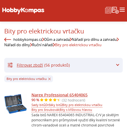
Bity pro elektrickou vrtačku
hobbykompas.cz
Dům a zahrada
Nářadí pro dílnu a zahradu
Nářadí do dílny
Ruční nářadí
Bity pro elektrickou vrtačku
Filtrovat zboží
(56 produktů)
Bity pro elektrickou vrtačku
Narex Professional 65404065
90 %
(32 hodnocení)
Sady bitů
Držáky bitů
Bity pro elektrickou vrtačku
Bity pro šroubovák
Bity s křížovou hlavou
Sada bitů NAREX 65404065 INDUSTRIAL-CrV je skvělým
pomocníkem pro průmyslové využití díky kvalitní tvrzené
chrom-vanadové oceli a matné chromové povrchové