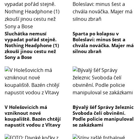
Sluchátka nemusí
Sparta po kolapsu v
vypadat pořád stejně.
Boleslavi: minus šest a
Nothing Headphone (1)
chvála nováčka. Majer má
zkouší jinou cestu než
silnou zbraň
Sony a Bose
V Holešovicích má
Bývalý šéf Správy železnic
vzniknout nové
Svoboda čelí obvinění.
koupaliště. Bazén chtějí
Podle policie manipuloval
napustit vodou z Vltavy
se zakázkami