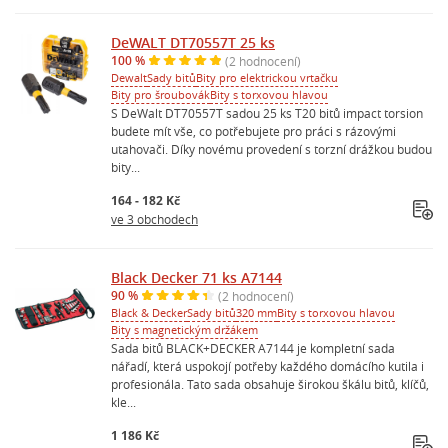
DeWALT DT70557T 25 ks
100 %
(2 hodnocení)
Dewalt
Sady bitů
Bity pro elektrickou vrtačku
Bity pro šroubovák
Bity s torxovou hlavou
S DeWalt DT70557T sadou 25 ks T20 bitů impact torsion
budete mít vše, co potřebujete pro práci s rázovými
utahovači. Díky novému provedení s torzní drážkou budou
bity...
164 - 182 Kč
ve 3 obchodech
Black Decker 71 ks A7144
90 %
(2 hodnocení)
Black & Decker
Sady bitů
320 mm
Bity s torxovou hlavou
Bity s magnetickým držákem
Sada bitů BLACK+DECKER A7144 je kompletní sada
nářadí, která uspokojí potřeby každého domácího kutila i
profesionála. Tato sada obsahuje širokou škálu bitů, klíčů,
kle...
1 186 Kč