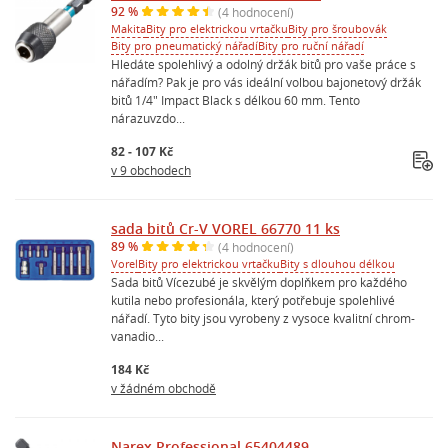
92 %
(4 hodnocení)
Makita
Bity pro elektrickou vrtačku
Bity pro šroubovák
Bity pro pneumatický nářadí
Bity pro ruční nářadí
Hledáte spolehlivý a odolný držák bitů pro vaše práce s
nářadím? Pak je pro vás ideální volbou bajonetový držák
bitů 1/4" Impact Black s délkou 60 mm. Tento
nárazuvzdo...
82 - 107 Kč
v 9 obchodech
sada bitů Cr-V VOREL 66770 11 ks
89 %
(4 hodnocení)
Vorel
Bity pro elektrickou vrtačku
Bity s dlouhou délkou
Sada bitů Vícezubé je skvělým doplňkem pro každého
kutila nebo profesionála, který potřebuje spolehlivé
nářadí. Tyto bity jsou vyrobeny z vysoce kvalitní chrom-
vanadio...
184 Kč
v žádném obchodě
Narex Professional 65404489