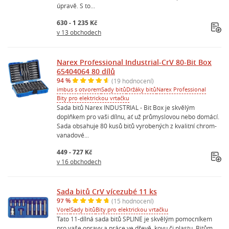
úpravě. S to...
630 - 1 235 Kč
v 13 obchodech
Narex Professional Industrial-CrV 80-Bit Box
65404064 80 dílů
94 %
(19 hodnocení)
imbus s otvorem
Sady bitů
Držáky bitů
Narex Professional
Bity pro elektrickou vrtačku
Sada bitů Narex INDUSTRIAL - Bit Box je skvělým
doplňkem pro vaši dílnu, ať už průmyslovou nebo domácí.
Sada obsahuje 80 kusů bitů vyrobených z kvalitní chrom-
vanadové...
449 - 727 Kč
v 16 obchodech
Sada bitů CrV vícezubé 11 ks
97 %
(15 hodnocení)
Vorel
Sady bitů
Bity pro elektrickou vrtačku
Tato 11-dílná sada bitů SPLINE je skvělým pomocníkem
pro vaše opravy a práce ve dřevě, kovu či plastu. Bitům