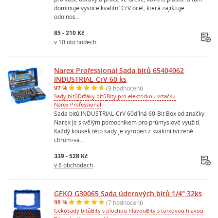
dominuje vysoce kvalitní CrV ocel, která zajišťuje
odolnos...
85 - 210 Kč
v 10 obchodech
Narex Professional Sada bitů 65404062
INDUSTRIAL-CrV 60 ks
97 %
(9 hodnocení)
Sady bitů
Držáky bitů
Bity pro elektrickou vrtačku
Narex Professional
Sada bitů INDUSTRIAL-CrV 60dílná 60-Bit Box od značky
Narex je skvělým pomocníkem pro průmyslové využití.
Každý kousek této sady je vyroben z kvalitní tvrzené
chrom-va...
339 - 528 Kč
v 6 obchodech
GEKO G30065 Sada úderových bitů 1/4" 32ks
98 %
(7 hodnocení)
Geko
Sady bitů
Bity s plochou hlavou
Bity s torxovou hlavou