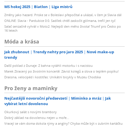
MS hokej 2025
Biatlon
Liga mistrů
Změny jako hazard. Priske se v Boleslavi přepočítal a ukázal, v čem je Slavia dál
ONLINE: Slavia - Pardubice 0:0. Sadílek chtěl zaskočit gólmana, trefil jen tyč
Salač senzačně vyhrál v Moto2: Nejlepší den mého života! Triumf pro Česko po
16 letech
Móda a krása
Jak zhubnout
Trendy nehty pro jaro 2025
Nové make-up
trendy
Další poklad z Dunaje: Z bahna vytáhli motorku i s nacistou
Marek Ztracený po životním koncertě: Závist kolegů a slova o teplém popíku!
Draisina, velocipéd i kostitřas: Unikátní bicykly v Muzeu Chodska
Pro ženy a maminky
Nejčastější novoroční předsevzetí
Miminko a mráz
Jak
vybírat letní dovolenou
Okurkový salát s novými brambory
Dobrý základ na dovolenou nejen u moře...
Vracejí se vám doma dokola rýmy a angíny? Chyba může být v zubním kartáčku