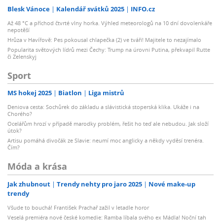
Blesk Vánoce
Kalendář svátků 2025
INFO.cz
Až 48 °C a příchod čtvrté vlny horka. Výhled meteorologů na 10 dní dovolenkáře
nepotěší
Hrůza v Havířově: Pes pokousal chlapečka (2) ve tváři! Majitele to nezajímalo
Popularita světových lídrů mezi Čechy: Trump na úrovni Putina, překvapil Rutte
či Zelenskyj
Sport
MS hokej 2025
Biatlon
Liga mistrů
Deniova cesta: Sochůrek do základu a slávistická stoperská klika. Ukáže i na
Chorého?
Ocelářům hrozí v případě marodky problém, řešit ho teď ale nebudou. Jak složí
útok?
Artisu pomáhá divočák ze Slavie: neumí moc anglicky a někdy vyděsí trenéra.
Čím?
Móda a krása
Jak zhubnout
Trendy nehty pro jaro 2025
Nové make-up
trendy
Všude to bouchá! František Prachař zažil v letadle horor
Veselá premiéra nové české komedie: Ramba líbala svého ex Mádla! Noční tah