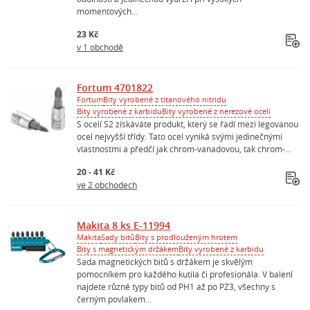
momentových...
23 Kč
v 1 obchodě
Fortum 4701822
Fortum
Bity vyrobené z titanového nitridu
Bity vyrobené z karbidu
Bity vyrobené z nerezové oceli
S ocelí S2 získáváte produkt, který se řadí mezi legovanou
ocel nejvyšší třídy. Tato ocel vyniká svými jedinečnými
vlastnostmi a předčí jak chrom-vanadovou, tak chrom-...
20 - 41 Kč
ve 2 obchodech
Makita 8 ks E-11994
Makita
Sady bitů
Bity s prodlouženým hrotem
Bity s magnetickým držákem
Bity vyrobené z karbidu
Sada magnetických bitů s držákem je skvělým
pomocníkem pro každého kutila či profesionála. V balení
najdete různé typy bitů od PH1 až po PZ3, všechny s
černým povlakem...