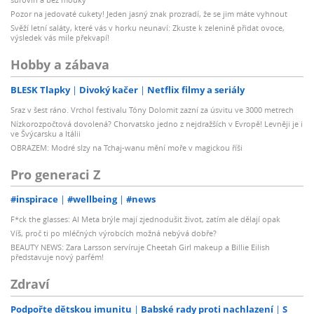
Pozor na jedovaté cukety! Jeden jasný znak prozradí, že se jim máte vyhnout
Svěží letní saláty, které vás v horku neunaví: Zkuste k zelenině přidat ovoce,
výsledek vás mile překvapí!
Hobby a zábava
BLESK Tlapky
Divoký kačer
Netflix filmy a seriály
Sraz v šest ráno. Vrchol festivalu Tóny Dolomit zazní za úsvitu ve 3000 metrech
Nízkorozpočtová dovolená? Chorvatsko jedno z nejdražších v Evropě! Levněji je i
ve Švýcarsku a Itálii
OBRAZEM: Modré slzy na Tchaj-wanu mění moře v magickou říši
Pro generaci Z
#inspirace
#wellbeing
#news
F*ck the glasses: AI Meta brýle mají zjednodušit život, zatím ale dělají opak
Víš, proč ti po mléčných výrobcích možná nebývá dobře?
BEAUTY NEWS: Zara Larsson servíruje Cheetah Girl makeup a Billie Eilish
představuje nový parfém!
Zdraví
Podpořte dětskou imunitu
Babské rady proti nachlazení
S