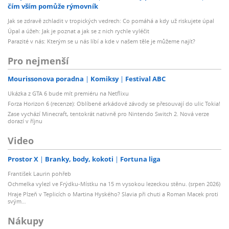
čím vším pomůže rýmovník
Jak se zdravě zchladit v tropických vedrech: Co pomáhá a kdy už riskujete úpal
Úpal a úžeh: Jak je poznat a jak se z nich rychle vyléčit
Parazité v nás: Kterým se u nás líbí a kde v našem těle je můžeme najít?
Pro nejmenší
Mourissonova poradna
Komiksy
Festival ABC
Ukázka z GTA 6 bude mít premiéru na Netflixu
Forza Horizon 6 (recenze): Oblíbené arkádové závody se přesouvají do ulic Tokia!
Zase vychází Minecraft, tentokrát nativně pro Nintendo Switch 2. Nová verze
dorazí v říjnu
Video
Prostor X
Branky, body, kokoti
Fortuna liga
František Laurin pohřeb
Ochmelka vylezl ve Frýdku-Místku na 15 m vysokou lezeckou stěnu. (srpen 2026)
Hraje Plzeň v Teplicích o Martina Hyského? Slavia při chuti a Roman Macek proti
svým…
Nákupy