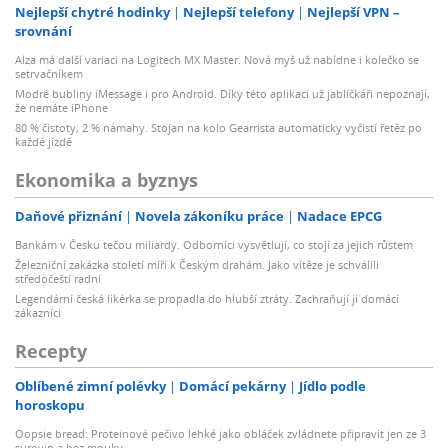
Nejlepší chytré hodinky
Nejlepší telefony
Nejlepší VPN –
srovnání
Alza má další variaci na Logitech MX Master. Nová myš už nabídne i kolečko se
setrvačníkem
Modré bubliny iMessage i pro Android. Díky této aplikaci už jablíčkáři nepoznají,
že nemáte iPhone
80 % čistoty, 2 % námahy. Stojan na kolo Gearrista automaticky vyčistí řetěz po
každé jízdě
Ekonomika a byznys
Daňové přiznání
Novela zákoníku práce
Nadace EPCG
Bankám v Česku tečou miliardy. Odborníci vysvětlují, co stojí za jejich růstem
Železniční zakázka století míří k Českým drahám. Jako vítěze je schválili
středočeští radní
Legendární česká likérka se propadla do hlubší ztráty. Zachraňují ji domácí
zákazníci
Recepty
Oblíbené zimní polévky
Domácí pekárny
Jídlo podle
horoskopu
Oopsie bread: Proteinové pečivo lehké jako obláček zvládnete připravit jen ze 3
surovin a bez mouky