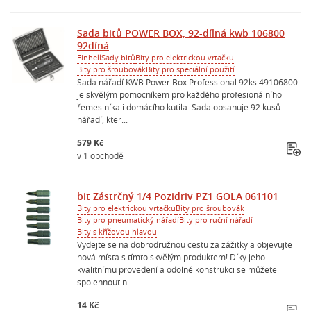
Sada bitů POWER BOX, 92-dílná kwb 106800
92díná
Einhell
Sady bitů
Bity pro elektrickou vrtačku
Bity pro šroubovák
Bity pro speciální použití
Sada nářadí KWB Power Box Professional 92ks 49106800
je skvělým pomocníkem pro každého profesionálního
řemeslníka i domácího kutila. Sada obsahuje 92 kusů
nářadí, kter...
579 Kč
v 1 obchodě
bit Zástrčný 1/4 Pozidriv PZ1 GOLA 061101
Bity pro elektrickou vrtačku
Bity pro šroubovák
Bity pro pneumatický nářadí
Bity pro ruční nářadí
Bity s křížovou hlavou
Vydejte se na dobrodružnou cestu za zážitky a objevujte
nová místa s tímto skvělým produktem! Díky jeho
kvalitnímu provedení a odolné konstrukci se můžete
spolehnout n...
14 Kč