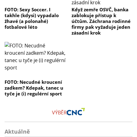
FOTO: Sexy Soccer. I
Když zemře OSVČ, banka
takhle (kdysi) vypadalo
zablokuje přístup k
žhavé (a polonahé)
účtům. Záchrana rodinné
fotbalové léto
firmy pak vyžaduje jeden
zásadní krok
FOTO: Necudné kroucení
zadkem? Kdepak, tanec u
tyče je (i) regulérní sport
VÝBĚR
Aktuálně