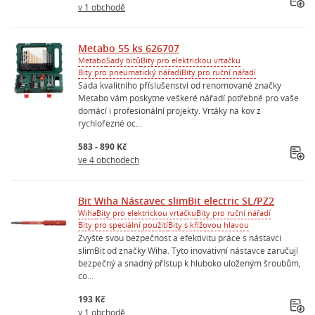
v 1 obchodě
Metabo 55 ks 626707
Metabo
Sady bitů
Bity pro elektrickou vrtačku
Bity pro pneumatický nářadí
Bity pro ruční nářadí
Sada kvalitního příslušenství od renomované značky
Metabo vám poskytne veškeré nářadí potřebné pro vaše
domácí i profesionální projekty. Vrtáky na kov z
rychlořezné oc...
583 - 890 Kč
ve 4 obchodech
Bit Wiha Nástavec slimBit electric SL/PZ2
Wiha
Bity pro elektrickou vrtačku
Bity pro ruční nářadí
Bity pro speciální použití
Bity s křížovou hlavou
Zvyšte svou bezpečnost a efektivitu práce s nástavci
slimBit od značky Wiha. Tyto inovativní nástavce zaručují
bezpečný a snadný přístup k hluboko uloženým šroubům,
co...
193 Kč
v 1 obchodě