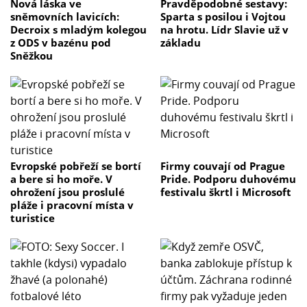
Nová láska ve
Pravděpodobné sestavy:
sněmovních lavicích:
Sparta s posilou i Vojtou
Decroix s mladým kolegou
na hrotu. Lídr Slavie už v
z ODS v bazénu pod
základu
Sněžkou
Evropské pobřeží se bortí
Firmy couvají od Prague
a bere si ho moře. V
Pride. Podporu duhovému
ohrožení jsou proslulé
festivalu škrtl i Microsoft
pláže i pracovní místa v
turistice