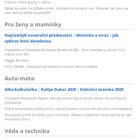
Prahou s šesti gramy v sáčku…
Zákaz koupání na Džbánu platí, problém se sinicemi má i Šeberák: Jak jsou na
tom další pražská koupaliště?
Pro ženy a maminky
Nejčastější novoroční předsevzetí
Miminko a mráz
Jak
vybírat letní dovolenou
Hlasatelka a moderátorka Saskia Burešová (80) - Smrt manžela ji zdrtila! Co jí
vrátilo chuť žít?
Veggie Burritos
KVÍZ: Rafťáci. Otestujte své znalosti kultovní letní komedie
Auto-moto
Alko-kalkulačka
Rallye Dakar 2025
Dálniční známka 2025
Chystané Mitsubishi Pajero nebude jenom fajnovka do města. Nová fotka to
prozrazuje
Podle Antonelliho ještě potrvá, než se dostane na úroveň Norrise a Verstappena
Dostupné rychlé kombíky jsou minulostí. Zábava s batohem dnes začíná až nad
milionem korun
Věda a technika