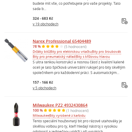
budete mít vše, co potřebujete pro vaše projekty. Tato
sada b...
324 - 683 Kč
v 19 obchodech
Narex Professional 65404489
78 %
(5 hodnocení)
Držáky bitů
Bity pro elektrickou vrtačku
Bity pro šroubovák
Bity pro pneumatický nářadí
Bity s křížovou hlavou
S ultra tenkou konstrukcí a nosnou částí z kvalitní kalené
oceli je tato špičková univerzální rukojeť pro bity skvělým
společníkem pro každodenní práci. S automatickým...
157 - 166 Kč
v 5 obchodech
Milwaukee PZ2 4932430864
100 %
(1 hodnocení)
Milwaukee
Bity vyrobené z karbidu
Tento speciální houževnatý bit pro rázové utahováky je
skvělou volbou pro ty, kteří hledají nástroj s vysokou
odolností a jedinečnou výdrží i při vysokých