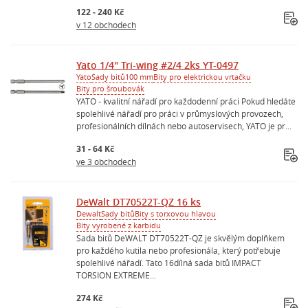
122 - 240 Kč
v 12 obchodech
Yato 1/4" Tri-wing #2/4 2ks YT-0497
Yato
Sady bitů
100 mm
Bity pro elektrickou vrtačku
Bity pro šroubovák
YATO - kvalitní nářadí pro každodenní práci Pokud hledáte
spolehlivé nářadí pro práci v průmyslových provozech,
profesionálních dílnách nebo autoservisech, YATO je pr...
31 - 64 Kč
ve 3 obchodech
DeWalt DT70522T-QZ 16 ks
Dewalt
Sady bitů
Bity s torxovou hlavou
Bity vyrobené z karbidu
Sada bitů DeWALT DT70522T-QZ je skvělým doplňkem
pro každého kutila nebo profesionála, který potřebuje
spolehlivé nářadí. Tato 16dílná sada bitů IMPACT
TORSION EXTREME...
274 Kč