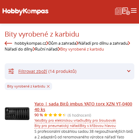
Bity vyrobené z karbidu
hobbykompas.cz
Dům a zahrada
Nářadí pro dílnu a zahradu
Nářadí do dílny
Ruční nářadí
Bity vyrobené z karbidu
Filtrovat zboží
(14 produktů)
Bity vyrobené z karbidu
Yato | sada Bitů imbus YATO torx XZN YT-0400
40 ks
90 %
(6 hodnocení)
Yato
Bity pro elektrickou vrtačku
Bity pro šroubovák
Bity pro pneumatický nářadí
Bity s křížovou hlavou
S profesionální obsáhlou sadou 38 nejpoužívanějších bitů
a 2 adaptérů od renomovaného výrobce nářadí Yato