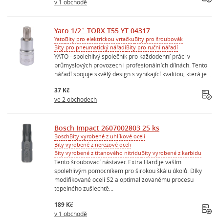
v 1 obchodě
Yato 1/2` TORX T55 YT 04317
Yato
Bity pro elektrickou vrtačku
Bity pro šroubovák
Bity pro pneumatický nářadí
Bity pro ruční nářadí
YATO - spolehlivý společník pro každodenní práci v
průmyslových provozech i profesionálních dílnách. Tento
nářadí spojuje skvělý design s vynikající kvalitou, která je...
37 Kč
ve 2 obchodech
Bosch Impact 2607002803 25 ks
Bosch
Bity vyrobené z uhlíkové oceli
Bity vyrobené z nerezové oceli
Bity vyrobené z titanového nitridu
Bity vyrobené z karbidu
Tento šroubovací nástavec Extra Hard je vaším
spolehlivým pomocníkem pro širokou škálu úkolů. Díky
modifikované oceli S2 a optimalizovanému procesu
tepelného zušlechtě...
189 Kč
v 1 obchodě