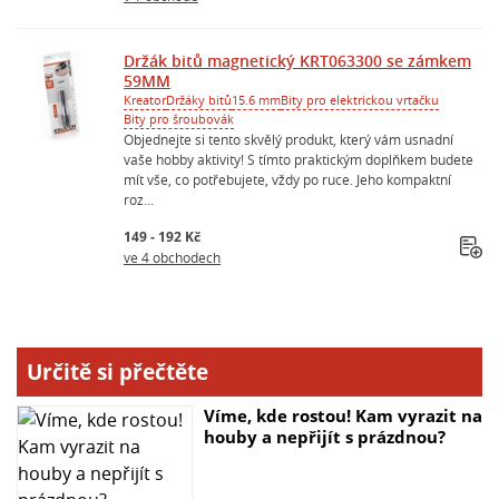
Držák bitů magnetický KRT063300 se zámkem
59MM
Kreator
Držáky bitů
15.6 mm
Bity pro elektrickou vrtačku
Bity pro šroubovák
Objednejte si tento skvělý produkt, který vám usnadní
vaše hobby aktivity! S tímto praktickým doplňkem budete
mít vše, co potřebujete, vždy po ruce. Jeho kompaktní
roz...
149 - 192 Kč
ve 4 obchodech
Určitě si přečtěte
Víme, kde rostou! Kam vyrazit na
houby a nepřijít s prázdnou?