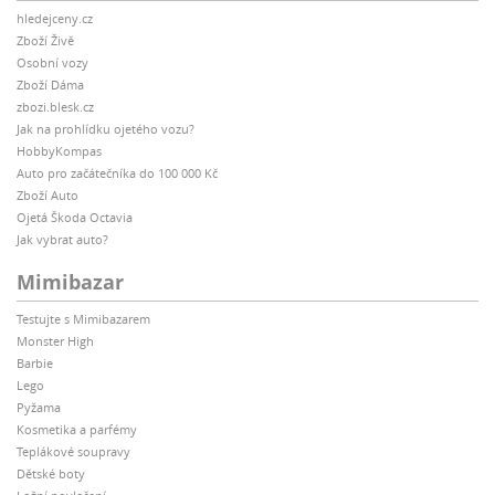
hledejceny.cz
Zboží Živě
Osobní vozy
Zboží Dáma
zbozi.blesk.cz
Jak na prohlídku ojetého vozu?
HobbyKompas
Auto pro začátečníka do 100 000 Kč
Zboží Auto
Ojetá Škoda Octavia
Jak vybrat auto?
Mimibazar
Testujte s Mimibazarem
Monster High
Barbie
Lego
Pyžama
Kosmetika a parfémy
Teplákové soupravy
Dětské boty