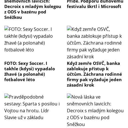
sněmovních lavicích:
Pride. Podporu duhovému
Decroix s mladým kolegou
festivalu škrtl i Microsoft
z ODS v bazénu pod
Sněžkou
FOTO: Sexy Soccer. I
Když zemře OSVČ, banka
takhle (kdysi) vypadalo
zablokuje přístup k
žhavé (a polonahé)
účtům. Záchrana rodinné
fotbalové léto
firmy pak vyžaduje jeden
zásadní krok