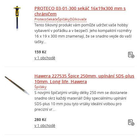
PROTECO 03-01-300 sekáč 16x19x300 mm s
chráničem
Proteco
Sekáče
Špičáky
Důlkovače
Tento šikovný produkt vám pomůže udržet vaše hobby
vybavení v pořádku a v bezpečí. Jeho kompaktní rozměry
16 x 19 x 300 mm znamenají, že se snadno vejde do vaší
tašky...
159 Kč
v 1 obchodě
Hawera 227535 Špice 250mm, upínání SDS-plus
10mm, Long life, Hawera
Špičáky
S novými špičatými vrtáky délky 250 mm se dostanete
snadno skrz každý materiál! Díky speciálnímu upínání
SDS-plus 10 mm jsou tyto vrtáky ideální volbou pro
precizní vr...
280 Kč
v 1 obchodě