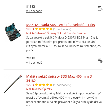
815 Kč
v 1 obchodě
MAKITA - sada SDS+ vrtáků a sekáčů - 17ks
100 %
(1 hodnocení)
Makita
Důlkovače
Špičáky
Elektrické sekáče
Razidla
Sada vrtáků a sekáčů Makita D-53073 SDS-Plus 17ks je
perfektním řešením pro profesionální vrtání a sekání
různých materiálů. S touto sadou budete mít všechno, co
potře...
790 Kč
v 1 obchodě
Makita sekáč špičatý SDS-Max 400 mm D-
34182
100 %
(1 hodnocení)
Makita
Sekáče
Špičáky
Sekáč špice od značky Makita je skvělým pomocníkem při
práci s dřevem. S délkou 400 mm a ostrými hroty vám
umožní snadno a rychle provádět důlky a drážky do dřeva.
Jeh...