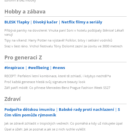
surovin a bez mouky
Hobby a zábava
BLESK Tlapky
Divoký kačer
Netflix filmy a seriály
Přibývá paniky na dovolené: Vnuka paní Soni v hotelu poštípaly štěnice! Lékaři
varují
Tipy na víkend: Harry Potter na výstavě! Folklor, bitvy i setkání vodníků
Sraz v šest ráno. Vrchol festivalu Tóny Dolomit zazní za úsvitu ve 3000 metrech
Pro generaci Z
#inspirace
#wellbeing
#news
RECEPT: Perfektní letní kombinace, které tě zchladí, i kdybys nechtěl*a
Proč každá generace hledá svůj signature beauty look
Září patří módě: Co přinese Mercedes-Benz Prague Fashion Week SS27
Zdraví
Podpořte dětskou imunitu
Babské rady proti nachlazení
S
čím vším pomůže rýmovník
Jak se zdravě zchladit v tropických vedrech: Co pomáhá a kdy už riskujete úpal
Úpal a úžeh: Jak je poznat a jak se z nich rychle vyléčit