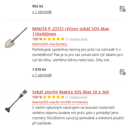
992 Kč
v 1 obchodě
MAKITA P-23721 rýčovy sekáč SDS-Max
110x400mm
100 %
(1 hodnocení)
Makita
SDS-max
Špičáky
Potřebujete spolehlivý nástroj pro práci na zahradě či v
zemědělství? Pak je tu pro vás univerzální rýč ideální pro
rytí do hlíny, ulehlého štěrku nebo kalu. Díky své...
1 070 Kč
v 1 obchodě
Sekáč plochý Makita SDS-Max 50 x 360
100 %
(1 hodnocení)
Makita
SDS-max
50 mm
360 mm
Sekáče
S naším výkonným nástrojem na bourání materiálů
velkého objemu budete mít práci jako z pohádky! Jeho
rozměry 50x360mm zaručují pohodlné a efektivní použití
při každode...