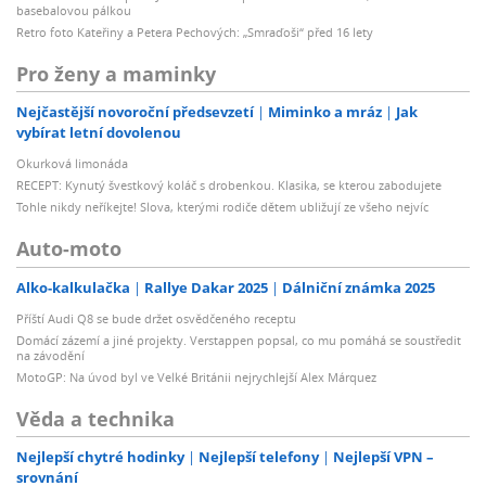
basebalovou pálkou
Retro foto Kateřiny a Petera Pechových: „Smraďoši“ před 16 lety
Pro ženy a maminky
Nejčastější novoroční předsevzetí
Miminko a mráz
Jak
vybírat letní dovolenou
Okurková limonáda
RECEPT: Kynutý švestkový koláč s drobenkou. Klasika, se kterou zabodujete
Tohle nikdy neříkejte! Slova, kterými rodiče dětem ubližují ze všeho nejvíc
Auto-moto
Alko-kalkulačka
Rallye Dakar 2025
Dálniční známka 2025
Příští Audi Q8 se bude držet osvědčeného receptu
Domácí zázemí a jiné projekty. Verstappen popsal, co mu pomáhá se soustředit
na závodění
MotoGP: Na úvod byl ve Velké Británii nejrychlejší Alex Márquez
Věda a technika
Nejlepší chytré hodinky
Nejlepší telefony
Nejlepší VPN –
srovnání