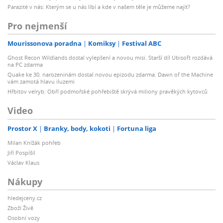
Parazité v nás: Kterým se u nás líbí a kde v našem těle je můžeme najít?
Pro nejmenší
Mourissonova poradna
Komiksy
Festival ABC
Ghost Recon Wildlands dostal vylepšení a novou misi. Starší díl Ubisoft rozdává
na PC zdarma
Quake ke 30. narozeninám dostal novou epizodu zdarma. Dawn of the Machine
vám zamotá hlavu iluzemi
Hřbitov velryb: Obří podmořské pohřebiště skrývá miliony pravěkých kytovců
Video
Prostor X
Branky, body, kokoti
Fortuna liga
Milan Knížák pohřeb
Jiří Pospíšil
Václav Klaus
Nákupy
hledejceny.cz
Zboží Živě
Osobní vozy