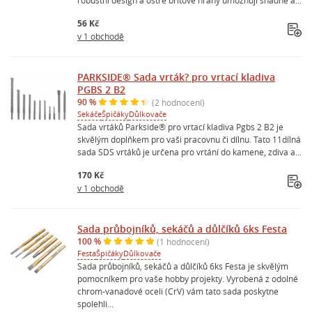
56 Kč
v 1 obchodě
PARKSIDE® Sada vrták? pro vrtací kladiva
PGBS 2 B2
90 %
(2 hodnocení)
Sekáče
Špičáky
Důlkovače
Sada vrtáků Parkside® pro vrtací kladiva Pgbs 2 B2 je
skvělým doplňkem pro vaši pracovnu či dílnu. Tato 11dílná
sada SDS vrtáků je určena pro vrtání do kamene, zdiva a...
170 Kč
v 1 obchodě
Sada průbojníků, sekáčů a důlčíků 6ks Festa
100 %
(1 hodnocení)
Festa
Špičáky
Důlkovače
Sada průbojníků, sekáčů a důlčíků 6ks Festa je skvělým
pomocníkem pro vaše hobby projekty. Vyrobená z odolné
chrom-vanadové oceli (CrV) vám tato sada poskytne
spolehli...