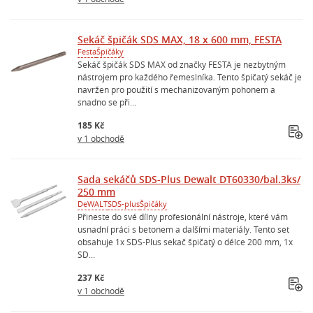
Sekáč špičák SDS MAX, 18 x 600 mm, FESTA
Festa
Špičáky
Sekáč špičák SDS MAX od značky FESTA je nezbytným
nástrojem pro každého řemeslníka. Tento špičatý sekáč je
navržen pro použití s mechanizovaným pohonem a
snadno se při...
185 Kč
v 1 obchodě
Sada sekáčů SDS-Plus Dewalt DT60330/bal.3ks/
250 mm
DeWALT
SDS-plus
Špičáky
Přineste do své dílny profesionální nástroje, které vám
usnadní práci s betonem a dalšími materiály. Tento set
obsahuje 1x SDS-Plus sekač špičatý o délce 200 mm, 1x
SD...
237 Kč
v 1 obchodě