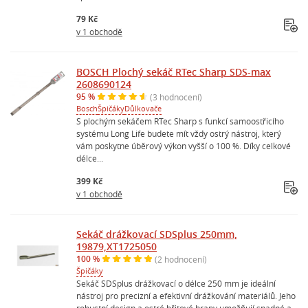
79 Kč
v 1 obchodě
BOSCH Plochý sekáč RTec Sharp SDS-max
2608690124
95 %
(3 hodnocení)
Bosch
Špičáky
Důlkovače
S plochým sekáčem RTec Sharp s funkcí samoostřicího
systému Long Life budete mít vždy ostrý nástroj, který
vám poskytne úběrový výkon vyšší o 100 %. Díky celkové
délce...
399 Kč
v 1 obchodě
Sekáč drážkovací SDSplus 250mm,
19879,XT1725050
100 %
(2 hodnocení)
Špičáky
Sekáč SDSplus drážkovací o délce 250 mm je ideální
nástroj pro precizní a efektivní drážkování materiálů. Jeho
robustní design a ostré břitové hrany umožňují snadné a...