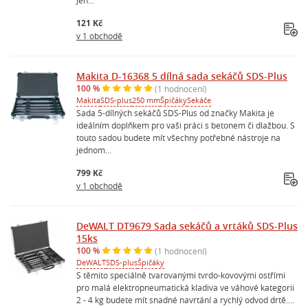
121 Kč
v 1 obchodě
Makita D-16368 5 dílná sada sekáčů SDS-Plus
100 %
(1 hodnocení)
Makita
SDS-plus
250 mm
Špičáky
Sekáče
Sada 5-dílných sekáčů SDS-Plus od značky Makita je
ideálním doplňkem pro vaši práci s betonem či dlažbou. S
touto sadou budete mít všechny potřebné nástroje na
jednom...
799 Kč
v 1 obchodě
DeWALT DT9679 Sada sekáčů a vrtáků SDS-Plus
15ks
100 %
(1 hodnocení)
DeWALT
SDS-plus
Špičáky
S těmito speciálně tvarovanými tvrdo-kovovými ostřími
pro malá elektropneumatická kladiva ve váhové kategorii
2 - 4 kg budete mít snadné navrtání a rychlý odvod drtě....