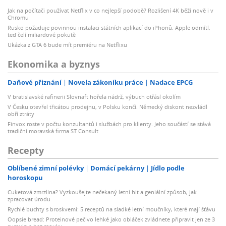
Jak na počítači používat Netflix v co nejlepší podobě? Rozlišení 4K běží nově i v
Chromu
Rusko požaduje povinnou instalaci státních aplikací do iPhonů. Apple odmítl,
teď čelí miliardové pokutě
Ukázka z GTA 6 bude mít premiéru na Netflixu
Ekonomika a byznys
Daňové přiznání
Novela zákoníku práce
Nadace EPCG
V bratislavské rafinerii Slovnaft hořela nádrž, výbuch otřásl okolím
V Česku otevřel třicátou prodejnu, v Polsku končí. Německý diskont nezvládl
obří ztráty
Finvox roste v počtu konzultantů i službách pro klienty. Jeho součástí se stává
tradiční moravská firma ST Consult
Recepty
Oblíbené zimní polévky
Domácí pekárny
Jídlo podle
horoskopu
Cuketová zmrzlina? Vyzkoušejte nečekaný letní hit a geniální způsob, jak
zpracovat úrodu
Rychlé buchty s broskvemi: 5 receptů na sladké letní moučníky, které mají šťávu
Oopsie bread: Proteinové pečivo lehké jako obláček zvládnete připravit jen ze 3