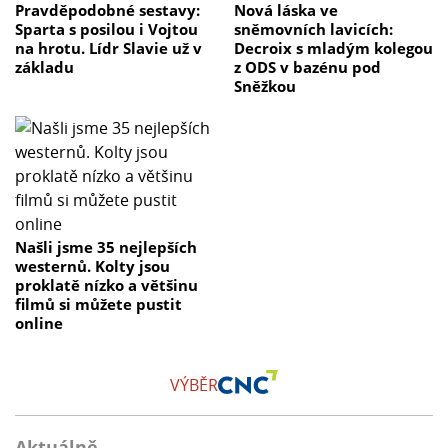
Pravděpodobné sestavy:
Nová láska ve
Sparta s posilou i Vojtou
sněmovních lavicích:
na hrotu. Lídr Slavie už v
Decroix s mladým kolegou
základu
z ODS v bazénu pod
Sněžkou
Našli jsme 35 nejlepších
westernů. Kolty jsou
proklatě nízko a většinu
filmů si můžete pustit
online
VÝBĚR
Aktuálně