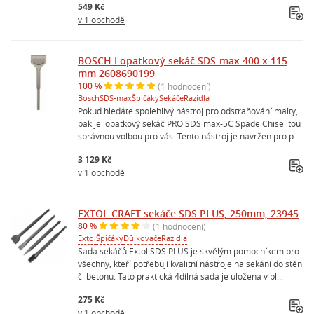
549 Kč
v 1 obchodě
BOSCH Lopatkový sekáč SDS-max 400 x 115
mm 2608690199
100 %
(1 hodnocení)
Bosch
SDS-max
Špičáky
Sekáče
Razidla
Pokud hledáte spolehlivý nástroj pro odstraňování malty,
pak je lopatkový sekáč PRO SDS max-5C Spade Chisel tou
správnou volbou pro vás. Tento nástroj je navržen pro p...
3 129 Kč
v 1 obchodě
EXTOL CRAFT sekáče SDS PLUS, 250mm, 23945
80 %
(1 hodnocení)
Extol
Špičáky
Důlkovače
Razidla
Sada sekáčů Extol SDS PLUS je skvělým pomocníkem pro
všechny, kteří potřebují kvalitní nástroje na sekání do stěn
či betonu. Tato praktická 4dílná sada je uložena v pl...
275 Kč
v 1 obchodě