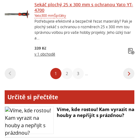
Sekáč plochý 25 x 300 mm s ochranou Yato YT-
4700
Yato
300 mm
Špičáky
Potřebujete efektivně a bezpečně řezat materiály? Pak je
plochý sekáč s ochranou o rozměrech 25 x 300 mm tou
správnou volbou pro vaše hobby projekty. Jeho úzký tvar
a...
339 Kč
v 1 obchodě
1
2
3
...
Určitě si přečtěte
Víme, kde rostou! Kam vyrazit na
houby a nepřijít s prázdnou?