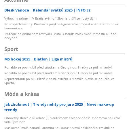
Blesk Vánoce
Kalendář svátků 2025
INFO.cz
Výbuch v rafinerii! V Bratislavě hoří Slovnaft, šíří se hustý dým
Po stopách češtiny: Přeskočte jazykově-generační propast aneb Prázdninová
komunikace
Tragédie na oblíbeném festivalu Brutal Assault: Polák skočil z mostu a už se
nevynořil
Sport
MS hokej 2025
Biatlon
Liga mistrů
Ronaldo se pochlubil před sňatkem s Georginou: Hračky za půl miliardy!
Ronaldo se pochlubil před sňatkem s Georginou: Hračky za půl miliardy!
Reprezentanti po MS: Plzeň v pasti, extrém u Memiče. Slavia se poučila, co
Sparta?
Móda a krása
Jak zhubnout
Trendy nehty pro jaro 2025
Nové make-up
trendy
Obrovský strach o Nikolase (9) s autismem: Chlapec odešel z domova na Letné,
viděli jste ho?
Maskovaní muži napadli Jaromíra Soukupa: Krvavá nakládačka, zmlátili ho