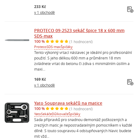
233 Kč
v 1 obchodě
PROTECO 09-2523 sekáč špice 18 x 600 mm
SDS-max
100 %
(1 hodnocení)
Proteco
SDS-max
Špičáky
Tento výkonný vrtací nástavec je ideální pro profesionální
použití. S jeho délkou 600 mm a průměrem 18 mm
zvládnete vrtat do betonu či zdiva s minimálním úsilím a
maxi...
169 Kč
v 1 obchodě
Yato Souprava sekáčů na matice
100 %
(1 hodnocení)
Yato
Sekáče
Důlkovače
Špičáky
Sada přípravků pro snadnou demontáž poškozených a
zrezlých matic je nepostradatelným pomocníkem v každé
dílně. S touto soupravou 4 odstupňovaných hlavic budete
mít vžd...