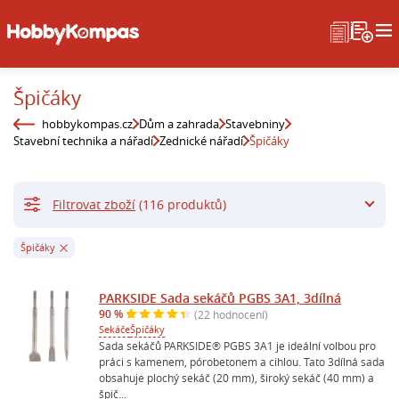
Špičáky
hobbykompas.cz
Dům a zahrada
Stavebniny
Stavební technika a nářadí
Zednické nářadí
Špičáky
Filtrovat zboží
(116 produktů)
Špičáky
PARKSIDE Sada sekáčů PGBS 3A1, 3dílná
90 %
(22 hodnocení)
Sekáče
Špičáky
Sada sekáčů PARKSIDE® PGBS 3A1 je ideální volbou pro
práci s kamenem, pórobetonem a cihlou. Tato 3dílná sada
obsahuje plochý sekáč (20 mm), široký sekáč (40 mm) a
špič...