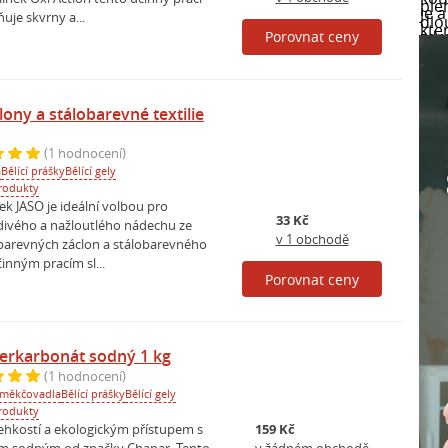
uje skvrny a...
Porovnat ceny
lony a stálobarevné textilie
(1 hodnocení)
a
Bělící prášky
Bělící gely
rodukty
ek JASO je ideální volbou pro
33 Kč
divého a nažloutlého nádechu ze
v 1 obchodě
 barevných záclon a stálobarevného
činným pracím sl...
Porovnat ceny
 Perkarbonát sodný 1 kg
(1 hodnocení)
změkčovadla
Bělící prášky
Bělící gely
rodukty
s lehkostí a ekologickým přístupem s
159 Kč