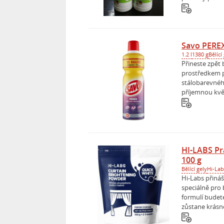
Savo PEREX 
1.2 l
1380 g
Bělící
Přineste zpět 
prostředkem pr
stálobarevnéh
příjemnou květ
HI-LABS Pr
100 g
Bělící gely
Hi-Lab
Hi-Labs přináš
speciálně pro 
formulí budete
zůstane krásně 