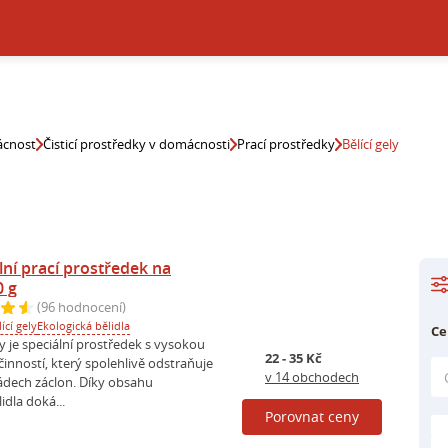
cnost
Čisticí prostředky v domácnosti
Prací prostředky
Bělící gely
lní prací prostředek na
0 g
(96 hodnocení)
ící gely
Ekologická bělidla
Ce
y je speciální prostředek s vysokou
22 - 35 Kč
účinností, který spolehlivě odstraňuje
v 14 obchodech
nádech záclon. Díky obsahu
idla doká...
Porovnat ceny