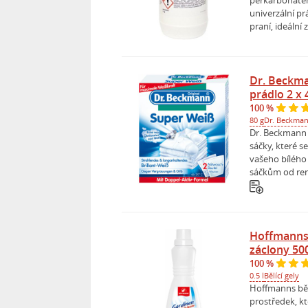
perkarbonáte
univerzální prá
praní, ideální z
Dr. Beckman
prádlo 2 x 
100 %
80 g
Dr. Beckma
Dr. Beckmann S
sáčky, které s
vašeho bílého
sáčkům od re
Hoffmanns 
záclony 50
100 %
0.5 l
Bělící gely
Hoffmanns bělid
prostředek, k