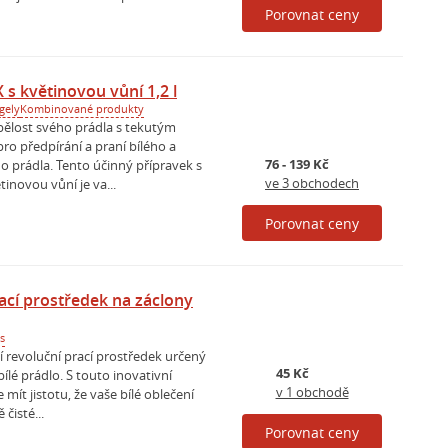
Porovnat ceny
s květinovou vůní 1,2 l
 gely
Kombinované produkty
bělost svého prádla s tekutým
o předpírání a praní bílého a
76 - 139 Kč
o prádla. Tento účinný přípravek s
ve 3 obchodech
inovou vůní je va...
Porovnat ceny
ací prostředek na záclony
s
í revoluční prací prostředek určený
45 Kč
bílé prádlo. S touto inovativní
v 1 obchodě
 mít jistotu, že vaše bílé oblečení
čisté...
Porovnat ceny