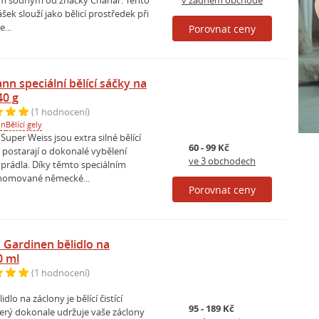
m sodným od značky Chanar. Tento
v žádném obchodě
šek slouží jako bělicí prostředek při
e...
Porovnat ceny
n speciální bělící sáčky na
40 g
(1 hodnocení)
nn
Bělící gely
uper Weiss jsou extra silné bělící
60 - 99 Kč
e postarají o dokonalé vybělení
ve 3 obchodech
 prádla. Díky těmto speciálním
nomované německé...
Porovnat ceny
Gardinen bělidlo na
0 ml
(1 hodnocení)
lo na záclony je bělící čistící
95 - 189 Kč
terý dokonale udržuje vaše záclony