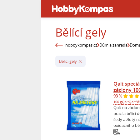
Bělící gely
hobbykompas.cz
Dům a zahrada
Domá
Bělící gely
Qalt speciá
záclony 10
93 %
100 g
Qalt
Qalt
Běl
Qalt na záclon
prací a bělicí 
šedý a žlutý 
oxidačního běl