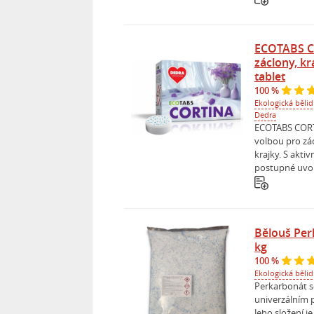
ECOTABS CO
záclony, kr
tablet
100 %
Ekologická bělid
Dedra
ECOTABS CORTI
volbou pro zác
krajky. S akti
postupné uvolň
Bělouš Per
kg
100 %
Ekologická bělid
Perkarbonát s
univerzálním 
Jeho složení j