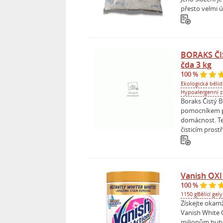
přesto velmi ú
BORAKS Č
čda 3 kg
100 %
Ekologická bělid
Hypoalergenní 
Boraks Čistý 
pomocníkem př
domácnost. Te
čisticím prost
Vanish OXI 
100 %
1150 g
Bělící gely
Získejte okamži
Vanish White 
milionům bubl