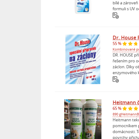
bílé a zároveň 
formuli s UV oc
Dr. House 
55 %
Kombinované p
DR. HOUSE pří
řešením pro o
záclon. Díky o
enzymového k
Heitmann č
65 %
890 g
Heitmann
B
Heitmann teku
pomocníkem pr
domácnosti. Te
povrchy přichá