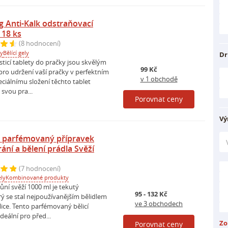
 Anti-Kalk odstraňovací
 18 ks
(8 hodnocení)
ky
Bělící gely
Dr
ticí tablety do pračky jsou skvělým
99 Kč
o udržení vaší pračky v perfektním
v 1 obchodě
eciálnímu složení těchto tablet
 svou pra...
Porovnat ceny
Vý
 parfémovaný přípravek
ání a bělení prádla Svěží
(7 hodnocení)
ely
Kombinované produkty
ůní svěží 1000 ml je tekutý
95 - 132 Kč
rý se stal nejpoužívanějším bělidlem
ve 3 obchodech
ice. Tento parfémovaný bělicí
deální pro před...
Zo
Porovnat ceny