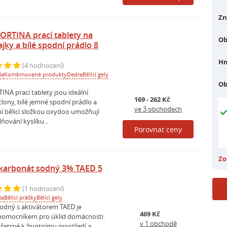
Zn
RTINA prací tablety na
O
ajky a bílé spodní prádlo 8
Hm
(4 hodnocení)
la
Kombinované produkty
Dedra
Bělící gely
Ob
NA prací tablety jsou ideální
169 - 262 Kč
lony, bílé jemné spodní prádlo a
ve 3 obchodech
vní bělicí složkou oxydoo umožňují
ování kyslíku...
Porovnat ceny
Zo
karbonát sodný 3% TAED 5
(1 hodnocení)
la
Bělící prášky
Bělící gely
odný s aktivátorem TAED je
469 Kč
pomocníkem pro úklid domácnosti.
v 1 obchodě
e šetrné k životnímu prostředí a