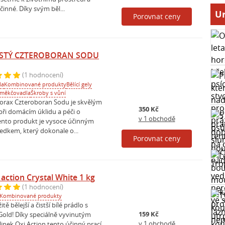
činné. Díky svým běl...
Ur
Porovnat ceny
ISTÝ CZTEROBORAN SODU
(1 hodnocení)
la
Kombinované produkty
Bělící gely
změkčovadla
Škroby s vůní
Borax Czteroboran Sodu je skvělým
350 Kč
i domácím úklidu a péči o
v 1 obchodě
nto produkt je vysoce účinným
ředkem, který dokonale o...
Porovnat ceny
action Crystal White 1 kg
(1 hodnocení)
Kombinované produkty
tě bělejší a čistší bílé prádlo s
159 Kč
Gold! Díky speciálně vyvinutým
v 1 obchodě
inek Oxi Action tento účinný prací