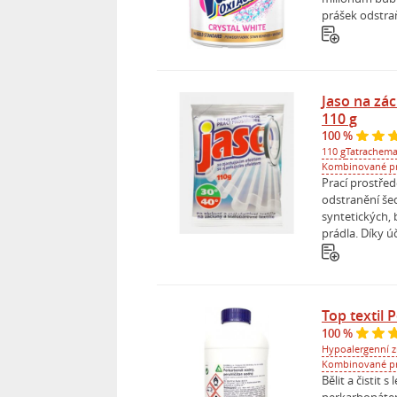
prášek odstraň
Jaso na zác
110 g
100 %
110 g
Tatrachem
Kombinované p
Prací prostřed
odstranění še
syntetických,
prádla. Díky ú
Top textil
100 %
Hypoalergenní 
Kombinované p
Bělit a čistit 