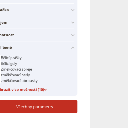
ačka
bjem
otnost
líbené
Bělící prášky
Bělící gely
Změkčovací spreje
změkčovací perly
změkčovací ubrousky
brazit více možností (10)
Všechny parametry