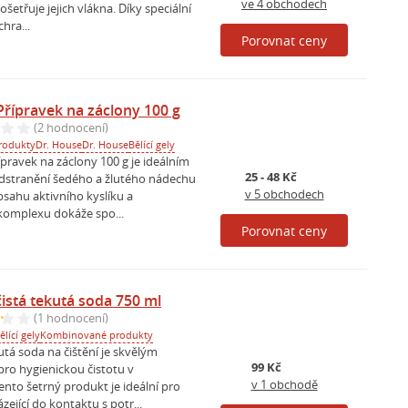
ve 4 obchodech
ošetřuje jejich vlákna. Díky speciální
hra...
Porovnat ceny
Přípravek na záclony 100 g
(2 hodnocení)
rodukty
Dr. House
Dr. House
Bělící gely
pravek na záclony 100 g je ideálním
25 - 48 Kč
dstranění šedého a žlutého nádechu
v 5 obchodech
bsahu aktivního kyslíku a
omplexu dokáže spo...
Porovnat ceny
istá tekutá soda 750 ml
(1 hodnocení)
ělící gely
Kombinované produkty
tá soda na čištění je skvělým
99 Kč
o hygienickou čistotu v
v 1 obchodě
nto šetrný produkt je ideální pro
zející do kontaktu s potr...