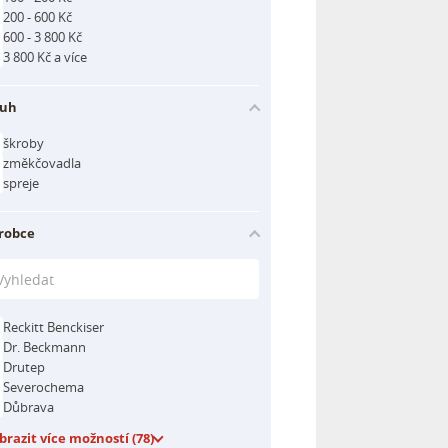
200 - 600 Kč
600 - 3 800 Kč
3 800 Kč a více
uh
škroby
změkčovadla
spreje
robce
Reckitt Benckiser
Dr. Beckmann
Drutep
Severochema
Důbrava
brazit více možností (78)