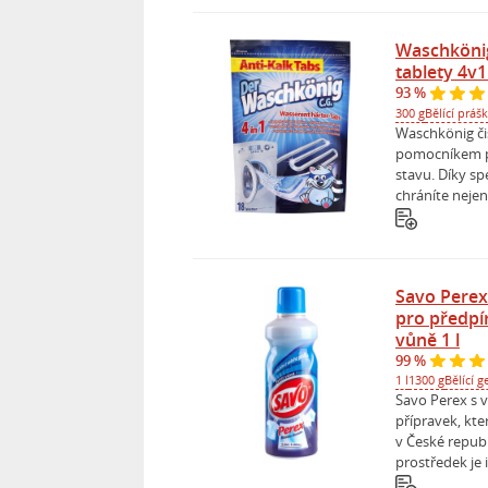
Waschkönig
tablety 4v1
93 %
300 g
Bělící práš
Waschkönig čis
pomocníkem pr
stavu. Díky sp
chráníte nejen
Savo Perex
pro předpír
vůně 1 l
99 %
1 l
1300 g
Bělící g
Savo Perex s v
přípravek, kte
v České republ
prostředek je i