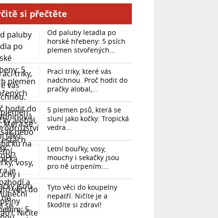
čitě si přečtěte
Od paluby letadla po
horské hřebeny: 5 psích
plemen stvořených...
Prací triky, které vás
nadchnou. Proč hodit do
pračky alobal,...
5 plemen psů, která se
sluní jako kočky: Tropická
vedra...
Letní bouřky, vosy,
mouchy i sekačky jsou
pro ně utrpením:...
Tyto věci do koupelny
nepatří. Ničíte je a
škodíte si zdraví!