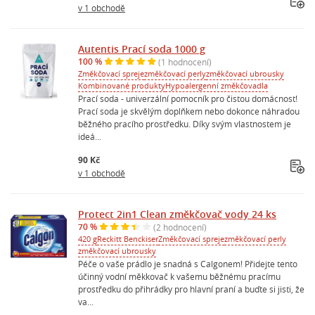
v 1 obchodě
Autentis Prací soda 1000 g
100 %
(1 hodnocení)
Změkčovací spreje
změkčovací perly
změkčovací ubrousky
Kombinované produkty
Hypoalergenní změkčovadla
Prací soda - univerzální pomocník pro čistou domácnost!
Prací soda je skvělým doplňkem nebo dokonce náhradou
běžného pracího prostředku. Díky svým vlastnostem je
ideá...
90 Kč
v 1 obchodě
Protect 2in1 Clean změkčovač vody 24 ks
70 %
(2 hodnocení)
420 g
Reckitt Benckiser
Změkčovací spreje
změkčovací perly
změkčovací ubrousky
Péče o vaše prádlo je snadná s Calgonem! Přidejte tento
účinný vodní měkkovač k vašemu běžnému pracímu
prostředku do přihrádky pro hlavní praní a buďte si jisti, že
va...