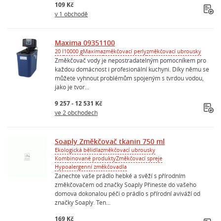
109 Kč
v 1 obchodě
Maxima 09351100
20 l
10000 g
Maxima
změkčovací perly
změkčovací ubrousky
Změkčovač vody je nepostradatelným pomocníkem pro
každou domácnost i profesionální kuchyni. Díky němu se
můžete vyhnout problémům spojeným s tvrdou vodou,
jako je tvor...
9 257 - 12 531 Kč
ve 2 obchodech
Soaply Změkčovač tkanin 750 ml
Ekologická bělidla
změkčovací ubrousky
Kombinované produkty
Změkčovací spreje
Hypoalergenní změkčovadla
Zanechte vaše prádlo hebké a svěží s přírodním
změkčovačem od značky Soaply Přineste do vašeho
domova dokonalou péči o prádlo s přírodní aviváží od
značky Soaply. Ten...
169 Kč