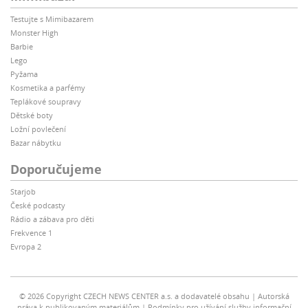
Testujte s Mimibazarem
Monster High
Barbie
Lego
Pyžama
Kosmetika a parfémy
Teplákové soupravy
Dětské boty
Ložní povlečení
Bazar nábytku
Doporučujeme
Starjob
České podcasty
Rádio a zábava pro děti
Frekvence 1
Evropa 2
© 2026 Copyright CZECH NEWS CENTER a.s. a dodavatelé obsahu
Autorská
práva k publikovaným materiálům
Podmínky pro užívání služby informační