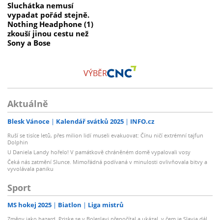
Sluchátka nemusí
vypadat pořád stejně.
Nothing Headphone (1)
zkouší jinou cestu než
Sony a Bose
VÝBĚR
Aktuálně
Blesk Vánoce
Kalendář svátků 2025
INFO.cz
Ruší se tisíce letů, přes milion lidí museli evakuovat: Čínu ničí extrémní tajfun
Dolphin
U Daniela Landy hořelo! V památkově chráněném domě vypalovali vosy
Čeká nás zatmění Slunce. Mimořádná podívaná v minulosti ovlivňovala bitvy a
vyvolávala paniku
Sport
MS hokej 2025
Biatlon
Liga mistrů
Změny jako hazard. Priske se v Boleslavi přepočítal a ukázal, v čem je Slavia dál