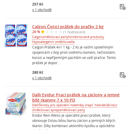
257 Kč
v 1 obchodě
Calgon Čisticí prášek do pračky 2 kg
20 %
(1 hodnocení)
Calgon
změkčovací perly
Kombinované produkty
Hypoalergenní změkčovadla
Calgon Prášek 4v1 1 kg - 2 ks je vaším spolehlivým
spojencem v boji proti vodnímu kameni, nečistotám,
korozi a nepříjemným pachům ve vaší pračce. Tento
prášek je dopor...
280 Kč
v 1 obchodě
Dalli Evidur Prací prášek na záclony a jemné
bílé tkaniny 7 x 10 PD
Dalli
Škroby pro speciální materiály (např. hedvábí)
Evidur
Změkčovací spreje
změkčovací perly
Evidur Rein Weiss je speciální prací prášek, který
obnovuje čistou bílou barvu záclon a jemných bílých
tkanin. Díky kombinaci aktivního kyslíku a optického