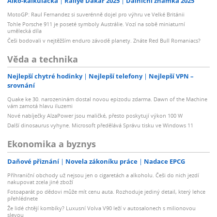
Alko-kalkulačka
Rallye Dakar 2025
Dálniční známka 2025
MotoGP: Raul Fernandez si suverénně dojel pro výhru ve Velké Británii
Tohle Porsche 911 je poseté symboly Austrálie. Vozí na sobě miniaturní
umělecká díla
Češi bodovali v nejtěžším enduro závodě planety. Znáte Red Bull Romaniacs?
Věda a technika
Nejlepší chytré hodinky
Nejlepší telefony
Nejlepší VPN –
srovnání
Quake ke 30. narozeninám dostal novou epizodu zdarma. Dawn of the Machine
vám zamotá hlavu iluzemi
Nové nabíječky AlzaPower jsou maličké, přesto poskytují výkon 100 W
Další dinosaurus vyhyne. Microsoft předělává Správu tisku ve Windows 11
Ekonomika a byznys
Daňové přiznání
Novela zákoníku práce
Nadace EPCG
Příhraniční obchody už nejsou jen o cigaretách a alkoholu. Češi do nich jezdí
nakupovat zcela jiné zboží
Fotoaparát po dědovi může mít cenu auta. Rozhoduje jediný detail, který lehce
přehlédnete
Že lidé chtějí kombíky? Luxusní Volva V90 leží v autosalonech s milionovou
slevou