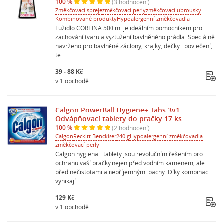
100 %
(3 hodnocení)
Změkčovací spreje
změkčovací perly
změkčovací ubrousky
Kombinované produkty
Hypoalergenní změkčovadla
Tužidlo CORTINA 500 ml je ideálním pomocníkem pro
zachování tvaru a vyztužení bavlněného prádla. Speciálně
navrženo pro bavlněné záclony, krajky, dečky i povlečení,
te...
39 - 88 Kč
v 1 obchodě
Calgon PowerBall Hygiene+ Tabs 3v1
Odvápňovací tablety do pračky 17 ks
100 %
(2 hodnocení)
Calgon
Reckitt Benckiser
240 g
Hypoalergenní změkčovadla
změkčovací perly
Calgon hygiena+ tablety jsou revolučním řešením pro
ochranu vaší pračky nejen před vodním kamenem, ale i
před nečistotami a nepříjemnými pachy. Díky kombinaci
vynikají...
129 Kč
v 1 obchodě