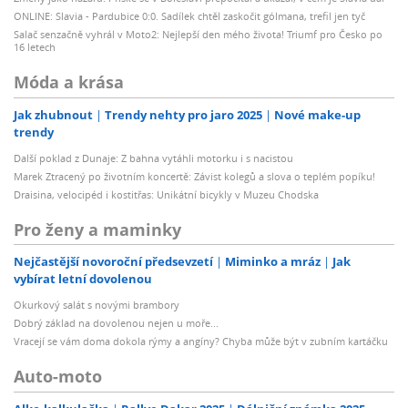
ONLINE: Slavia - Pardubice 0:0. Sadílek chtěl zaskočit gólmana, trefil jen tyč
Salač senzačně vyhrál v Moto2: Nejlepší den mého života! Triumf pro Česko po
16 letech
Móda a krása
Jak zhubnout
Trendy nehty pro jaro 2025
Nové make-up
trendy
Další poklad z Dunaje: Z bahna vytáhli motorku i s nacistou
Marek Ztracený po životním koncertě: Závist kolegů a slova o teplém popíku!
Draisina, velocipéd i kostitřas: Unikátní bicykly v Muzeu Chodska
Pro ženy a maminky
Nejčastější novoroční předsevzetí
Miminko a mráz
Jak
vybírat letní dovolenou
Okurkový salát s novými brambory
Dobrý základ na dovolenou nejen u moře...
Vracejí se vám doma dokola rýmy a angíny? Chyba může být v zubním kartáčku
Auto-moto