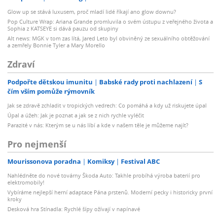
Glow up se stává luxusem, proč mladí lidé říkají ano glow downu?
Pop Culture Wrap: Ariana Grande promluvila o svém ústupu z veřejného života a
Sophia z KATSEYE si dává pauzu od skupiny
Alt news: MGK v tom zas lítá, Jared Leto byl obviněný ze sexuálního obtěžování
a zemřely Bonnie Tyler a Mary Morello
Zdraví
Podpořte dětskou imunitu
Babské rady proti nachlazení
S
čím vším pomůže rýmovník
Jak se zdravě zchladit v tropických vedrech: Co pomáhá a kdy už riskujete úpal
Úpal a úžeh: Jak je poznat a jak se z nich rychle vyléčit
Parazité v nás: Kterým se u nás líbí a kde v našem těle je můžeme najít?
Pro nejmenší
Mourissonova poradna
Komiksy
Festival ABC
Nahlédněte do nové továrny Škoda Auto: Takhle probíhá výroba baterií pro
elektromobily!
Vybíráme nejlepší herní adaptace Pána prstenů. Moderní pecky i historicky první
kroky
Desková hra Stínadla: Rychlé šípy ožívají v napínavé