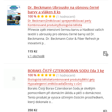
Dr. Beckmann Ubrousky na obnovu černé
barvy a vláken 8 ks
100 %
(1 hodnocení)
Dr. Beckmann
Změkčovací spreje
změkčovací perly
Kombinované produkty
Ekologická bělidla
Přineste zpět intenzivní černou barvu a hladkost vašich
textilií s ubrousky pro obnovu černé barvy od Dr.
Beckmanna. Dr. Beckmann Color & Fiber Refresh je
inovativní p...
115 Kč
v 1 obchodě
BORAKS ČISTÝ CZTEROBORAN SODU čda 3 kg
100 %
(1 hodnocení)
Ekologická bělidla
Kombinované produkty
Bělící gely
Hypoalergenní změkčovadla
Škroby s vůní
Boraks Čistý Borax Czteroboran Sodu je skvělým
pomocníkem při domácím úklidu a péči o domácnost.
Tento produkt je vysoce účinným čisticím prostředkem,
který dokonale o...
350 Kč