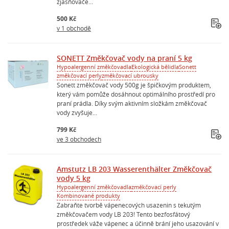
zjasňovače...
500 Kč
v 1 obchodě
SONETT Změkčovač vody na praní 5 kg
Hypoalergenní změkčovadla
Ekologická bělidla
Sonett
změkčovací perly
změkčovací ubrousky
Sonett změkčovač vody 500g je špičkovým produktem,
který vám pomůže dosáhnout optimálního prostředí pro
praní prádla. Díky svým aktivním složkám změkčovač
vody zvyšuje...
799 Kč
ve 3 obchodech
Amstutz LB 203 Wasserenthälter Změkčovač
vody 5 kg
Hypoalergenní změkčovadla
změkčovací perly
Kombinované produkty
Zabraňte tvorbě vápenecových usazenin s tekutým
změkčovačem vody LB 203! Tento bezfosfátový
prostředek váže vápenec a účinně brání jeho usazování v