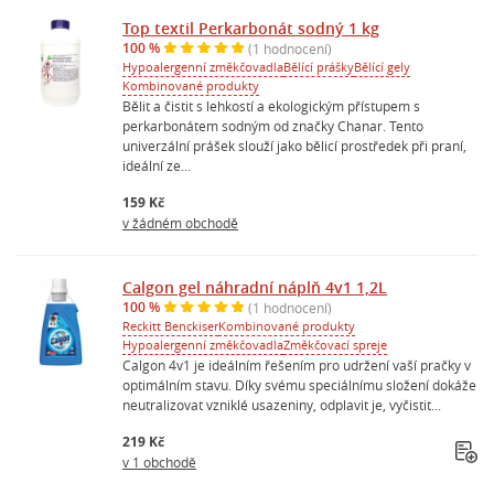
Top textil Perkarbonát sodný 1 kg
100 %
(1 hodnocení)
Hypoalergenní změkčovadla
Bělící prášky
Bělící gely
Kombinované produkty
Bělit a čistit s lehkostí a ekologickým přístupem s
perkarbonátem sodným od značky Chanar. Tento
univerzální prášek slouží jako bělicí prostředek při praní,
ideální ze...
159 Kč
v žádném obchodě
Calgon gel náhradní náplň 4v1 1,2L
100 %
(1 hodnocení)
Reckitt Benckiser
Kombinované produkty
Hypoalergenní změkčovadla
Změkčovací spreje
Calgon 4v1 je ideálním řešením pro udržení vaší pračky v
optimálním stavu. Díky svému speciálnímu složení dokáže
neutralizovat vzniklé usazeniny, odplavit je, vyčistit...
219 Kč
v 1 obchodě