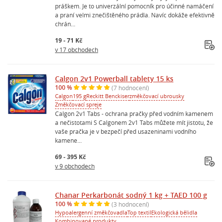
práškem. Je to univerzální pomocník pro účinné namáčení
a praní velmi znečištěného prádla. Navíc dokáže efektivně
chrán...
19 - 71 Kč
v 17 obchodech
Calgon 2v1 Powerball tablety 15 ks
100 %
(7 hodnocení)
Calgon
195 g
Reckitt Benckiser
změkčovací ubrousky
Změkčovací spreje
Calgon 2v1 Tabs - ochrana pračky před vodním kamenem
a nečistotami S Calgonem 2v1 Tabs můžete mít jistotu, že
vaše pračka je v bezpečí před usazeninami vodního
kamene...
69 - 395 Kč
v 9 obchodech
Chanar Perkarbonát sodný 1 kg + TAED 100 g
100 %
(3 hodnocení)
Hypoalergenní změkčovadla
Top textil
Ekologická bělidla
Kombinované produkty