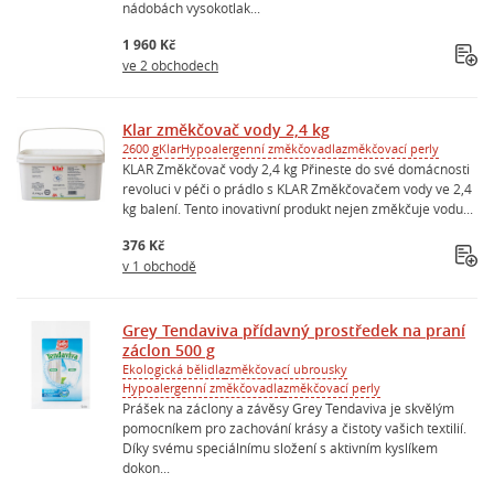
nádobách vysokotlak...
1 960 Kč
ve 2 obchodech
Klar změkčovač vody 2,4 kg
2600 g
Klar
Hypoalergenní změkčovadla
změkčovací perly
KLAR Změkčovač vody 2,4 kg Přineste do své domácnosti
revoluci v péči o prádlo s KLAR Změkčovačem vody ve 2,4
kg balení. Tento inovativní produkt nejen změkčuje vodu...
376 Kč
v 1 obchodě
Grey Tendaviva přídavný prostředek na praní
záclon 500 g
Ekologická bělidla
změkčovací ubrousky
Hypoalergenní změkčovadla
změkčovací perly
Prášek na záclony a závěsy Grey Tendaviva je skvělým
pomocníkem pro zachování krásy a čistoty vašich textilií.
Díky svému speciálnímu složení s aktivním kyslíkem
dokon...