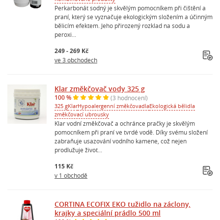
Perkarbonát sodný je skvělým pomocníkem při čištění a
praní, který se vyznačuje ekologickým složením a účinným
bělicím efektem. Jeho přirozený rozklad na sodu a
peroxi...
249 - 269 Kč
ve 3 obchodech
Klar změkčovač vody 325 g
100 %
(3 hodnocení)
325 g
Klar
Hypoalergenní změkčovadla
Ekologická bělidla
změkčovací ubrousky
Klar vodní změkčovač a ochránce pračky je skvělým
pomocníkem při praní ve tvrdé vodě. Díky svému složení
zabraňuje usazování vodního kamene, což nejen
prodlužuje život...
115 Kč
v 1 obchodě
CORTINA ECOFIX EKO tužidlo na záclony,
krajky a speciální prádlo 500 ml