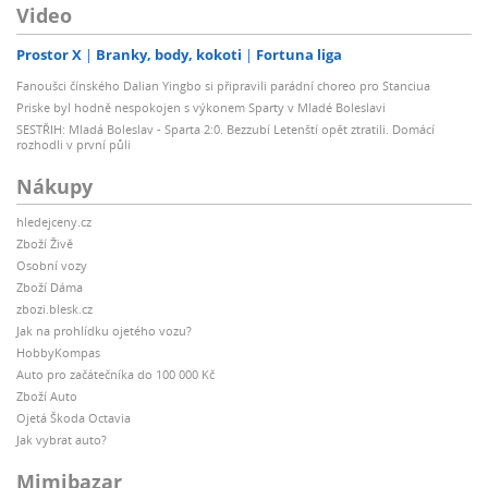
Video
Prostor X
Branky, body, kokoti
Fortuna liga
Fanoušci čínského Dalian Yingbo si připravili parádní choreo pro Stanciua
Priske byl hodně nespokojen s výkonem Sparty v Mladé Boleslavi
SESTŘIH: Mladá Boleslav - Sparta 2:0. Bezzubí Letenští opět ztratili. Domácí
rozhodli v první půli
Nákupy
hledejceny.cz
Zboží Živě
Osobní vozy
Zboží Dáma
zbozi.blesk.cz
Jak na prohlídku ojetého vozu?
HobbyKompas
Auto pro začátečníka do 100 000 Kč
Zboží Auto
Ojetá Škoda Octavia
Jak vybrat auto?
Mimibazar