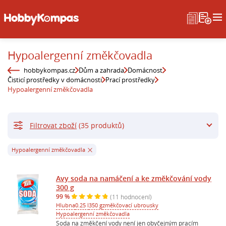
Hypoalergenní změkčovadla
hobbykompas.cz
Dům a zahrada
Domácnost
Čisticí prostředky v domácnosti
Prací prostředky
Hypoalergenní změkčovadla
Filtrovat zboží
(35 produktů)
Hypoalergenní změkčovadla
Avy soda na namáčení a ke změkčování vody
300 g
99 %
(11 hodnocení)
Hlubna
0.25 l
350 g
změkčovací ubrousky
Hypoalergenní změkčovadla
Soda na změkčení vody není jen obyčejným pracím