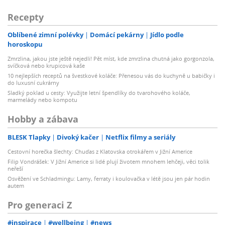
Recepty
Oblíbené zimní polévky
Domácí pekárny
Jídlo podle
horoskopu
Zmrzlina, jakou jste ještě nejedli! Pět míst, kde zmrzlina chutná jako gorgonzola,
svíčková nebo krupicová kaše
10 nejlepších receptů na švestkové koláče: Přenesou vás do kuchyně u babičky i
do luxusní cukrárny
Sladký poklad u cesty: Využijte letní špendlíky do tvarohového koláče,
marmelády nebo kompotu
Hobby a zábava
BLESK Tlapky
Divoký kačer
Netflix filmy a seriály
Cestovní horečka šlechty: Chuďas z Klatovska otrokářem v Jižní Americe
Filip Vondrášek: V Jižní Americe si lidé plují životem mnohem lehčeji, věci tolik
neřeší
Osvěžení ve Schladmingu: Lamy, ferraty i koulovačka v létě jsou jen pár hodin
autem
Pro generaci Z
#inspirace
#wellbeing
#news