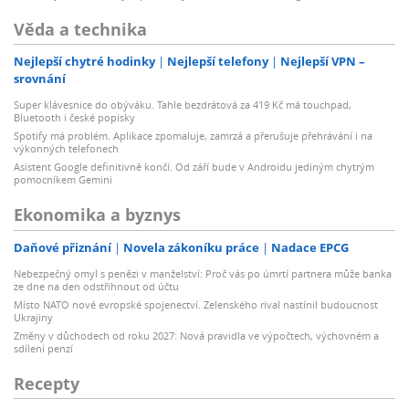
Věda a technika
Nejlepší chytré hodinky
Nejlepší telefony
Nejlepší VPN –
srovnání
Super klávesnice do obýváku. Tahle bezdrátová za 419 Kč má touchpad,
Bluetooth i české popisky
Spotify má problém. Aplikace zpomaluje, zamrzá a přerušuje přehrávání i na
výkonných telefonech
Asistent Google definitivně končí. Od září bude v Androidu jediným chytrým
pomocníkem Gemini
Ekonomika a byznys
Daňové přiznání
Novela zákoníku práce
Nadace EPCG
Nebezpečný omyl s penězi v manželství: Proč vás po úmrtí partnera může banka
ze dne na den odstřihnout od účtu
Místo NATO nové evropské spojenectví. Zelenského rival nastínil budoucnost
Ukrajiny
Změny v důchodech od roku 2027: Nová pravidla ve výpočtech, výchovném a
sdílení penzí
Recepty