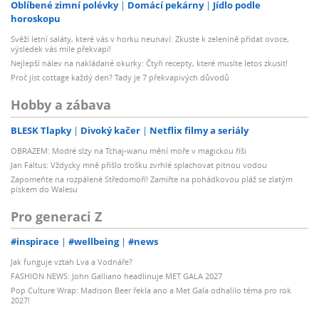
Oblíbené zimní polévky
Domácí pekárny
Jídlo podle
horoskopu
Svěží letní saláty, které vás v horku neunaví: Zkuste k zelenině přidat ovoce,
výsledek vás mile překvapí!
Nejlepší nálev na nakládané okurky: Čtyři recepty, které musíte letos zkusit!
Proč jíst cottage každý den? Tady je 7 překvapivých důvodů
Hobby a zábava
BLESK Tlapky
Divoký kačer
Netflix filmy a seriály
OBRAZEM: Modré slzy na Tchaj-wanu mění moře v magickou říši
Jan Faltus: Vždycky mně přišlo trošku zvrhlé splachovat pitnou vodou
Zapomeňte na rozpálené Středomoří! Zamiřte na pohádkovou pláž se zlatým
pískem do Walesu
Pro generaci Z
#inspirace
#wellbeing
#news
Jak funguje vztah Lva a Vodnáře?
FASHION NEWS: John Galliano headlinuje MET GALA 2027
Pop Culture Wrap: Madison Beer řekla ano a Met Gala odhalilo téma pro rok
2027!