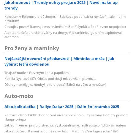
Jak zhubnout
Trendy nehty pro jaro 2025
Nové make-up
trendy
Kalousek v Epicentru o důchodech: Babišova populistická nekázeň …ale nic jim
nevrátím!
Cestující, pozor! Tramvaje mezi náměstím Bratří Synků a Spořilovem nepojedou
Atentát na šéfa uralské továrny na drony: V Jekatěrinburgu s ním explodoval
automobil
Pro ženy a maminky
Nejčastější novoroční předsevzetí
Miminko a mráz
Jak
vybírat letní dovolenou
Thajské nudle s červeným kari a paprikami
Kamila Nývltová (37): Občas potřebuji mít ve všem pravdu...
Děti by neměly jíst houby! Je to pravda? Záleží na věku a množství
Auto-moto
Alko-kalkulačka
Rallye Dakar 2025
Dálniční známka 2025
Podcast F1sport #38: Zhodnocení závěru první poloviny sezony a dojmy přímo z
Hungaroringu
Základní Ferrari přišlo o střechu. Vyzkoušeli jsme, jestli zůstalo řidičským autem
Jako stroj času: K mání je úplně nový Aston Martin V8 Vantage z roku 1990