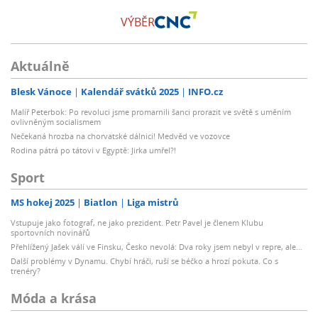
VÝBĚR
Aktuálně
Blesk Vánoce
Kalendář svátků 2025
INFO.cz
Malíř Peterbok: Po revoluci jsme promarnili šanci prorazit ve světě s uměním
ovlivněným socialismem
Nečekaná hrozba na chorvatské dálnici! Medvěd ve vozovce
Rodina pátrá po tátovi v Egyptě: Jirka umřel?!
Sport
MS hokej 2025
Biatlon
Liga mistrů
Vstupuje jako fotograf, ne jako prezident. Petr Pavel je členem Klubu
sportovních novinářů
Přehlížený Jašek válí ve Finsku, Česko nevolá: Dva roky jsem nebyl v repre, ale…
Další problémy v Dynamu. Chybí hráči, ruší se béčko a hrozí pokuta. Co s
trenéry?
Móda a krása