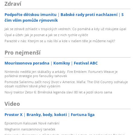
Zdraví
Podpořte dětskou imunitu
Babské rady proti nachlazení
S
čím vším pomůže rýmovník
Jak se zdravě zchladit v tropických vedrech: Co pomáhá a kdy už riskujete úpal
Úpal a úžeh: Jak je poznat a jak se z nich rychle vyléčit
Parazité v nás: Kterým se u nás líbí a kde v našem těle je můžeme najít?
Pro nejmenší
Mourissonova poradna
Komiksy
Festival ABC
Nintendo nedělá jen skákačky a arkády. Fire Emblem: Fortune's Weave je
pořádná strategie pro fanoušky tahovek
Pomozte Salierimu začít nový život v Americe. Mafia: The Old Country odhaluje
obsah rozšíření těsně před vydáním
Nový traktor Zetor 6: Brněnská legenda slaví 80 let a jezdí skoro sama
Video
Prostor X
Branky, body, kokoti
Fortuna liga
Epicentrum Kalousek Nové nahrání
Meghanin narozeninový taneček