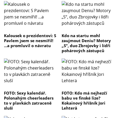
Kalousek o prezidentovi: S
Kdo na startu mohl
Pavlem jsem se nesmířil!
zaujmout Deniu? Motory
...a promluvil o návratu
„S“, duo Zbrojovky i lídři
pohárových zástupců
FOTO: Sexy kalendář.
FOTO: Kdo má nejhezčí
Polonahým cheerleaders
babu ve finské lize?
to v plavkách zatraceně
Kokainový hříšník Jori
sluší
Lehterä