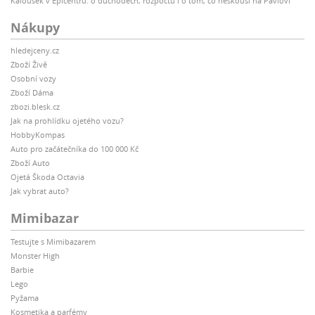
Kalousek v Epicentru: o důchodech, rozpočtu i o tom, co neskousl na Pavlovi
Nákupy
hledejceny.cz
Zboží Živě
Osobní vozy
Zboží Dáma
zbozi.blesk.cz
Jak na prohlídku ojetého vozu?
HobbyKompas
Auto pro začátečníka do 100 000 Kč
Zboží Auto
Ojetá Škoda Octavia
Jak vybrat auto?
Mimibazar
Testujte s Mimibazarem
Monster High
Barbie
Lego
Pyžama
Kosmetika a parfémy