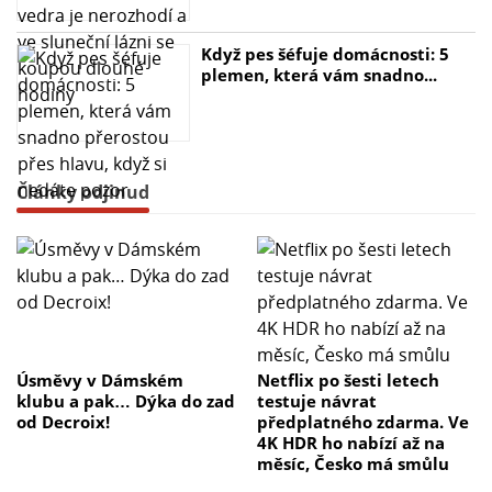
Když pes šéfuje domácnosti: 5
plemen, která vám snadno...
Články odjinud
Úsměvy v Dámském
Netflix po šesti letech
klubu a pak… Dýka do zad
testuje návrat
od Decroix!
předplatného zdarma. Ve
4K HDR ho nabízí až na
měsíc, Česko má smůlu