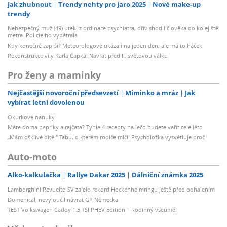
Jak zhubnout
Trendy nehty pro jaro 2025
Nové make-up
trendy
Nebezpečný muž (49) utekl z ordinace psychiatra, dřív shodil člověka do kolejiště
metra. Policie ho vypátrala
Kdy konečně zaprší? Meteorologové ukázali na jeden den, ale má to háček
Rekonstrukce vily Karla Čapka: Návrat před II. světovou válku
Pro ženy a maminky
Nejčastější novoroční předsevzetí
Miminko a mráz
Jak
vybírat letní dovolenou
Okurkové nanuky
Máte doma papriky a rajčata? Tyhle 4 recepty na lečo budete vařit celé léto
„Mám ošklivé dítě.“ Tabu, o kterém rodiče mlčí. Psycholožka vysvětluje proč
Auto-moto
Alko-kalkulačka
Rallye Dakar 2025
Dálniční známka 2025
Lamborghini Revuelto SV zajelo rekord Hockenheimringu ještě před odhalením
Domenicali nevyloučil návrat GP Německa
TEST Volkswagen Caddy 1.5 TSI PHEV Edition – Rodinný všeuměl