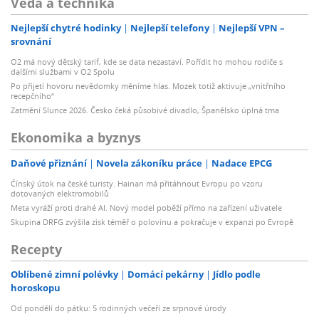
Věda a technika
Nejlepší chytré hodinky
Nejlepší telefony
Nejlepší VPN –
srovnání
O2 má nový dětský tarif, kde se data nezastaví. Pořídit ho mohou rodiče s
dalšími službami v O2 Spolu
Po přijetí hovoru nevědomky měníme hlas. Mozek totiž aktivuje „vnitřního
recepčního“
Zatmění Slunce 2026. Česko čeká působivé divadlo, Španělsko úplná tma
Ekonomika a byznys
Daňové přiznání
Novela zákoníku práce
Nadace EPCG
Čínský útok na české turisty. Hainan má přitáhnout Evropu po vzoru
dotovaných elektromobilů
Meta vyráží proti drahé AI. Nový model poběží přímo na zařízení uživatele
Skupina DRFG zvýšila zisk téměř o polovinu a pokračuje v expanzi po Evropě
Recepty
Oblíbené zimní polévky
Domácí pekárny
Jídlo podle
horoskopu
Od pondělí do pátku: 5 rodinných večeří ze srpnové úrody