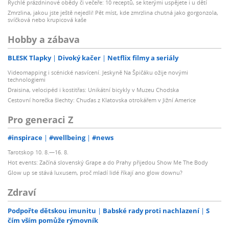
Rychlé prázdninové obědy či večeře: 10 receptů, se kterými uspějete i u dětí
Zmrzlina, jakou jste ještě nejedli! Pět míst, kde zmrzlina chutná jako gorgonzola,
svíčková nebo krupicová kaše
Hobby a zábava
BLESK Tlapky
Divoký kačer
Netflix filmy a seriály
Videomapping i scénické nasvícení. Jeskyně Na Špičáku ožije novými
technologiemi
Draisina, velocipéd i kostitřas: Unikátní bicykly v Muzeu Chodska
Cestovní horečka šlechty: Chuďas z Klatovska otrokářem v Jižní Americe
Pro generaci Z
#inspirace
#wellbeing
#news
Tarotskop 10. 8.—16. 8.
Hot events: Začíná slovenský Grape a do Prahy přijedou Show Me The Body
Glow up se stává luxusem, proč mladí lidé říkají ano glow downu?
Zdraví
Podpořte dětskou imunitu
Babské rady proti nachlazení
S
čím vším pomůže rýmovník