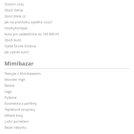
Osobní vozy
Zboží Dáma
zbozi.blesk.cz
Jak na prohlídku ojetého vozu?
HobbyKompas
Auto pro začátečníka do 100 000 Kč
Zboží Auto
Ojetá Škoda Octavia
Jak vybrat auto?
Mimibazar
Testujte s Mimibazarem
Monster High
Barbie
Lego
Pyžama
Kosmetika a parfémy
Teplákové soupravy
Dětské boty
Ložní povlečení
Bazar nábytku