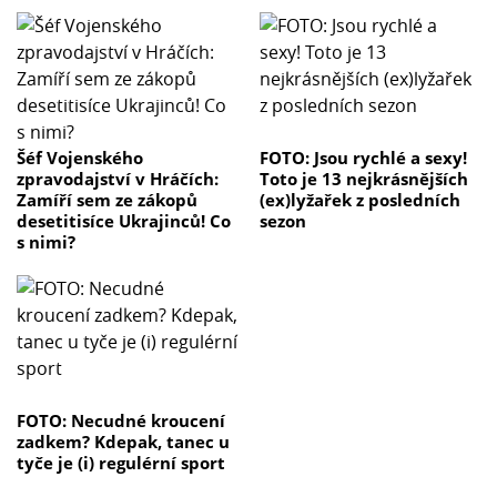
Šéf Vojenského
FOTO: Jsou rychlé a sexy!
zpravodajství v Hráčích:
Toto je 13 nejkrásnějších
Zamíří sem ze zákopů
(ex)lyžařek z posledních
desetitisíce Ukrajinců! Co
sezon
s nimi?
FOTO: Necudné kroucení
zadkem? Kdepak, tanec u
tyče je (i) regulérní sport