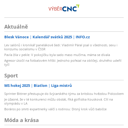
VÝBĚR
Aktuálně
Blesk Vánoce
Kalendář svátků 2025
INFO.cz
Lev salónů i kronikář panelákové šedi: Vladimír Páral psal o všednosti, sexu i
konzumu socialismu v ČSSR
Pavla žila v pekle: V pokojíčku byla sado maso mučírna, máma se dívala
Agresor útočil na fotbalovém hřišti: Jednoho pořezal na obličeji, druhého udeřil
tyčí
Sport
MS hokej 2025
Biatlon
Liga mistrů
Sprinter Bittner přestupuje do švýcarského týmu za britskou hvězdou Pidcockem
Je úžasné, že v té konkurenci můžu obstát, říká golfistka Kousková. Cílí na
olympiádu v LA
Boráros po smrti expartnerky válčí s rodinou: Drsný krok vůči babičce
Móda a krása