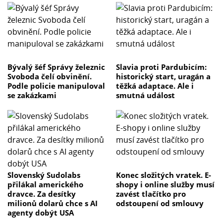
Bývalý šéf Správy železnic
Slavia proti Pardubicím:
Svoboda čelí obvinění.
historický start, uragán a
Podle policie manipuloval
těžká adaptace. Ale i
se zakázkami
smutná událost
Slovenský Sudolabs
Konec složitých vratek. E-
přilákal amerického
shopy i online služby musí
dravce. Za desítky
zavést tlačítko pro
milionů dolarů chce s AI
odstoupení od smlouvy
agenty dobýt USA