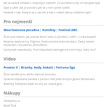
Jak se zdravě zchladit v tropických vedrech: Co pomáhá a kdy už riskujete úpal
Úpal a úžeh: Jak je poznat a jak se z nich rychle vyléčit
Parazité v nás: Kterým se u nás líbí a kde v našem těle je můžeme najít?
Pro nejmenší
Mourissonova poradna
Komiksy
Festival ABC
Život pod tlakem: Jak poznat školní stres a vyhoření u dětí? | Linka bezpečí
Recenze deskové hry Pilgrims: Podivuhodná dobrodružství. Český karetní
mozkolam s kouzelnou atmosférou
Vychytralé masožravky: Proč masožravá darlingtonie krmí hmyz, který loví?
Video
Prostor X
Branky, body, kokoti
Fortuna liga
Život zasvětil pivu sbírku daroval pivovaru
Správně odpískaná penalta s pomocí VAR před druhým gólem Bohemians
Brazilský fotbalista sletěl do díry po oslavě gólu
Nákupy
hledejceny.cz
Zboží Živě