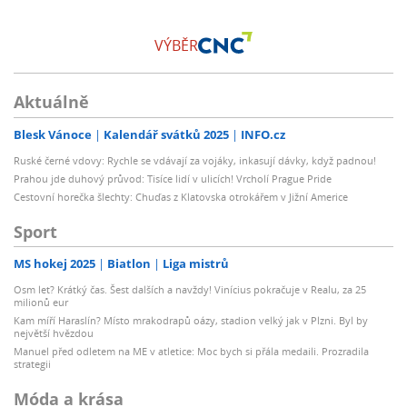
VÝBĚR
Aktuálně
Blesk Vánoce
Kalendář svátků 2025
INFO.cz
Ruské černé vdovy: Rychle se vdávají za vojáky, inkasují dávky, když padnou!
Prahou jde duhový průvod: Tisíce lidí v ulicích! Vrcholí Prague Pride
Cestovní horečka šlechty: Chuďas z Klatovska otrokářem v Jižní Americe
Sport
MS hokej 2025
Biatlon
Liga mistrů
Osm let? Krátký čas. Šest dalších a navždy! Vinícius pokračuje v Realu, za 25
milionů eur
Kam míří Haraslín? Místo mrakodrapů oázy, stadion velký jak v Plzni. Byl by
největší hvězdou
Manuel před odletem na ME v atletice: Moc bych si přála medaili. Prozradila
strategii
Móda a krása