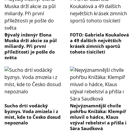
Bývalý inženýr Elona
FOTO: Gabriela Koukalová
Muska drží akcie za půl
a 49 dalších největších
miliardy. Při první
krásek zimních sportů
příležitosti je pošle do
tohoto tisíciletí
světa
Sucho drtí vodácký
Nejvýznamnější chvíle
byznys. Voda zmizela i z
pohřbu Knížáka: Klempíř
míst, kde to Česko dosud
mluvil o hádce, Klaus
nepoznalo
vzýval rebelství a přišla i
Sára Saudková