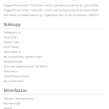
Prague Pride vrcholí: Tisíce lidí v ulicích, jde duhový průvod! (8. srpna 2026)
Prague Pride vrcholí: Tisíce lidí v ulicích, jde duhový průvod! (8. srpna 2026)
Hra světel na fasádě slavné vily: Tugendhat slaví 25 let na seznamu UNESCO
Nákupy
hledejceny.cz
Zboží Živě
Osobní vozy
Zboží Dáma
zbozi.blesk.cz
Jak na prohlídku ojetého vozu?
HobbyKompas
Auto pro začátečníka do 100 000 Kč
Zboží Auto
Ojetá Škoda Octavia
Jak vybrat auto?
Mimibazar
Testujte s Mimibazarem
Monster High
Barbie