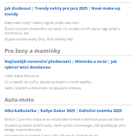
Jak zhubnout
Trendy nehty pro jaro 2025
Nové make-up
trendy
Máte málo vody? Zrádný signál ukáže vaše moč
Životní koncert Ztraceného na Letné: Co se dělo ve VIP stanu? Jágr přišel s
Dominikou, ale...
Erupce sicilské sopky Etny: Ruší desítky letů
Pro ženy a maminky
Nejčastější novoroční předsevzetí
Miminko a mráz
Jak
vybírat letní dovolenou
video Alena Mihulová
Co si zabalit do kufru, abyste na (nejen) u moře zazářily...
Salát s koprem a dresinkem ze zakysané smetany
Auto-moto
Alko-kalkulačka
Rallye Dakar 2025
Dálniční známka 2025
Moto3: Z prvního místa se do druhé části britské kvalifikace posouvá Danish
Studenti postavili solární auto, které vyrobí více energie, než spotřebuje. Jeho
design inspirovala ryba
Mototest Royal Enfield Classic 650: Návrat do čtyřicátých let