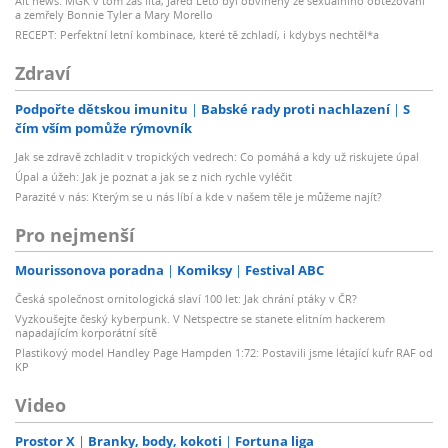
Alt news: MGK v tom zas lítá, Jared Leto byl obviněný ze sexuálního obtěžování
a zemřely Bonnie Tyler a Mary Morello
RECEPT: Perfektní letní kombinace, které tě zchladí, i kdybys nechtěl*a
Zdraví
Podpořte dětskou imunitu
Babské rady proti nachlazení
S
čím vším pomůže rýmovník
Jak se zdravě zchladit v tropických vedrech: Co pomáhá a kdy už riskujete úpal
Úpal a úžeh: Jak je poznat a jak se z nich rychle vyléčit
Parazité v nás: Kterým se u nás líbí a kde v našem těle je můžeme najít?
Pro nejmenší
Mourissonova poradna
Komiksy
Festival ABC
Česká společnost ornitologická slaví 100 let: Jak chrání ptáky v ČR?
Vyzkoušejte český kyberpunk. V Netspectre se stanete elitním hackerem
napadajícím korporátní sítě
Plastikový model Handley Page Hampden 1:72: Postavili jsme létající kufr RAF od
KP
Video
Prostor X
Branky, body, kokoti
Fortuna liga