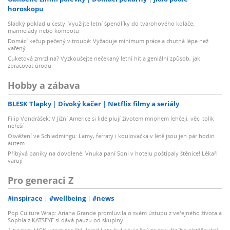
horoskopu
Sladký poklad u cesty: Využijte letní špendlíky do tvarohového koláče,
marmelády nebo kompotu
Domácí kečup pečený v troubě: Vyžaduje minimum práce a chutná lépe než
vařený
Cuketová zmrzlina? Vyzkoušejte nečekaný letní hit a geniální způsob, jak
zpracovat úrodu
Hobby a zábava
BLESK Tlapky
Divoký kačer
Netflix filmy a seriály
Filip Vondrášek: V Jižní Americe si lidé plují životem mnohem lehčeji, věci tolik
neřeší
Osvěžení ve Schladmingu: Lamy, ferraty i koulovačka v létě jsou jen pár hodin
autem
Přibývá paniky na dovolené: Vnuka paní Soni v hotelu poštípaly štěnice! Lékaři
varují
Pro generaci Z
#inspirace
#wellbeing
#news
Pop Culture Wrap: Ariana Grande promluvila o svém ústupu z veřejného života a
Sophia z KATSEYE si dává pauzu od skupiny