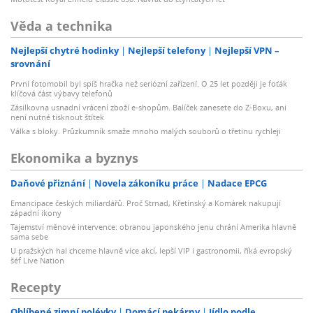
Věda a technika
Nejlepší chytré hodinky
Nejlepší telefony
Nejlepší VPN –
srovnání
První fotomobil byl spíš hračka než seriózní zařízení. O 25 let později je foťák
klíčová část výbavy telefonů
Zásilkovna usnadní vrácení zboží e-shopům. Balíček zanesete do Z-Boxu, ani
není nutné tisknout štítek
Válka s bloky. Průzkumník smaže mnoho malých souborů o třetinu rychleji
Ekonomika a byznys
Daňové přiznání
Novela zákoníku práce
Nadace EPCG
Emancipace českých miliardářů. Proč Strnad, Křetínský a Komárek nakupují
západní ikony
Tajemství měnové intervence: obranou japonského jenu chrání Amerika hlavně
sama sebe
U pražských hal chceme hlavně více akcí, lepší VIP i gastronomii, říká evropský
šéf Live Nation
Recepty
Oblíbené zimní polévky
Domácí pekárny
Jídlo podle