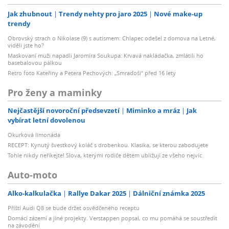
Jak zhubnout
Trendy nehty pro jaro 2025
Nové make-up
trendy
Obrovský strach o Nikolase (9) s autismem: Chlapec odešel z domova na Letné,
viděli jste ho?
Maskovaní muži napadli Jaromíra Soukupa: Krvavá nakládačka, zmlátili ho
basebalovou pálkou
Retro foto Kateřiny a Petera Pechových: „Smraďoši“ před 16 lety
Pro ženy a maminky
Nejčastější novoroční předsevzetí
Miminko a mráz
Jak
vybírat letní dovolenou
Okurková limonáda
RECEPT: Kynutý švestkový koláč s drobenkou. Klasika, se kterou zabodujete
Tohle nikdy neříkejte! Slova, kterými rodiče dětem ubližují ze všeho nejvíc
Auto-moto
Alko-kalkulačka
Rallye Dakar 2025
Dálniční známka 2025
Příští Audi Q8 se bude držet osvědčeného receptu
Domácí zázemí a jiné projekty. Verstappen popsal, co mu pomáhá se soustředit
na závodění