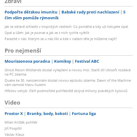
Zdraví
Podpořte dětskou imunitu
Babské rady proti nachlazení
S
čím vším pomůže rýmovník
Jak se zdravě zchladit v tropických vedrech: Co pomáhá a kdy už riskujete úpal
Úpal a úžeh: Jak je poznat a jak se z nich rychle vyléčit
Parazité v nás: Kterým se u nás líbí a kde v našem těle je můžeme najít?
Pro nejmenší
Mourissonova poradna
Komiksy
Festival ABC
Ghost Recon Wildlands dostal vylepšení a novou misi. Starší díl Ubisoft rozdává
na PC zdarma
Quake ke 30. narozeninám dostal novou epizodu zdarma. Dawn of the Machine
vám zamotá hlavu iluzemi
Hřbitov velryb: Obří podmořské pohřebiště skrývá miliony pravěkých kytovců
Video
Prostor X
Branky, body, kokoti
Fortuna liga
Milan Knížák pohřeb
Jiří Pospíšil
Václav Klaus