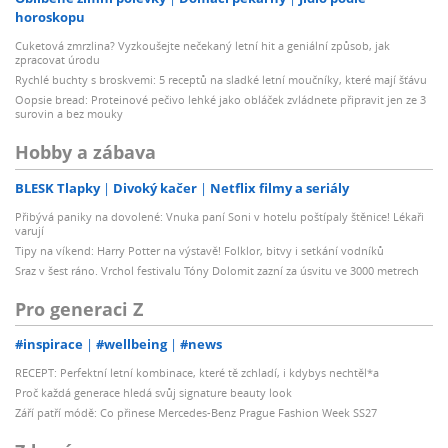
horoskopu
Cuketová zmrzlina? Vyzkoušejte nečekaný letní hit a geniální způsob, jak
zpracovat úrodu
Rychlé buchty s broskvemi: 5 receptů na sladké letní moučníky, které mají šťávu
Oopsie bread: Proteinové pečivo lehké jako obláček zvládnete připravit jen ze 3
surovin a bez mouky
Hobby a zábava
BLESK Tlapky
Divoký kačer
Netflix filmy a seriály
Přibývá paniky na dovolené: Vnuka paní Soni v hotelu poštípaly štěnice! Lékaři
varují
Tipy na víkend: Harry Potter na výstavě! Folklor, bitvy i setkání vodníků
Sraz v šest ráno. Vrchol festivalu Tóny Dolomit zazní za úsvitu ve 3000 metrech
Pro generaci Z
#inspirace
#wellbeing
#news
RECEPT: Perfektní letní kombinace, které tě zchladí, i kdybys nechtěl*a
Proč každá generace hledá svůj signature beauty look
Září patří módě: Co přinese Mercedes-Benz Prague Fashion Week SS27