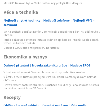
MotoGP: Na úvod byl ve Velké Británii nejrychlejší Alex Márquez
Věda a technika
Nejlepší chytré hodinky
Nejlepší telefony
Nejlepší VPN –
srovnání
Jak na počítači používat Netflix v co nejlepší podobě? Rozlišení 4K běží nově i v
Chromu
Rusko požaduje povinnou instalaci státních aplikací do iPhonů. Apple odmítl,
teď čelí miliardové pokutě
Ukázka z GTA 6 bude mít premiéru na Netflixu
Ekonomika a byznys
Daňové přiznání
Novela zákoníku práce
Nadace EPCG
V bratislavské rafinerii Slovnaft hořela nádrž, výbuch otřásl okolím
V Česku otevřel třicátou prodejnu, v Polsku končí. Německý diskont nezvládl
obří ztráty
Finvox roste v počtu konzultantů i službách pro klienty. Jeho součástí se stává
tradiční moravská firma ST Consult
Recepty
Oblíbené zimní polévky
Domácí pekárny
Jídlo podle