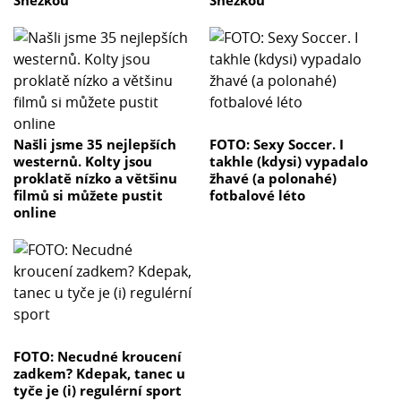
Sněžkou
Sněžkou
Našli jsme 35 nejlepších
FOTO: Sexy Soccer. I
westernů. Kolty jsou
takhle (kdysi) vypadalo
proklatě nízko a většinu
žhavé (a polonahé)
filmů si můžete pustit
fotbalové léto
online
FOTO: Necudné kroucení
zadkem? Kdepak, tanec u
tyče je (i) regulérní sport