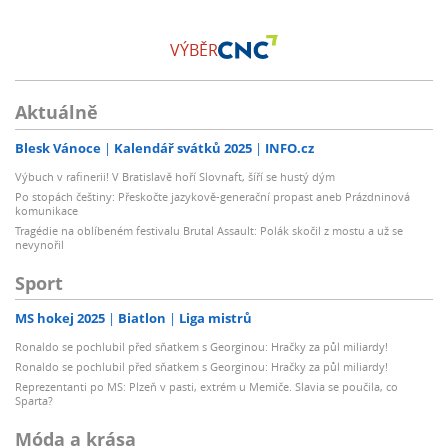
VÝBĚR
Aktuálně
Blesk Vánoce
Kalendář svátků 2025
INFO.cz
Výbuch v rafinerii! V Bratislavě hoří Slovnaft, šíří se hustý dým
Po stopách češtiny: Přeskočte jazykově-generační propast aneb Prázdninová
komunikace
Tragédie na oblíbeném festivalu Brutal Assault: Polák skočil z mostu a už se
nevynořil
Sport
MS hokej 2025
Biatlon
Liga mistrů
Ronaldo se pochlubil před sňatkem s Georginou: Hračky za půl miliardy!
Ronaldo se pochlubil před sňatkem s Georginou: Hračky za půl miliardy!
Reprezentanti po MS: Plzeň v pasti, extrém u Memiče. Slavia se poučila, co
Sparta?
Móda a krása