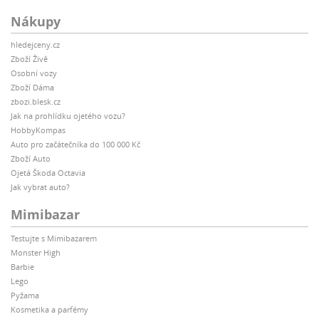
Nákupy
hledejceny.cz
Zboží Živě
Osobní vozy
Zboží Dáma
zbozi.blesk.cz
Jak na prohlídku ojetého vozu?
HobbyKompas
Auto pro začátečníka do 100 000 Kč
Zboží Auto
Ojetá Škoda Octavia
Jak vybrat auto?
Mimibazar
Testujte s Mimibazarem
Monster High
Barbie
Lego
Pyžama
Kosmetika a parfémy